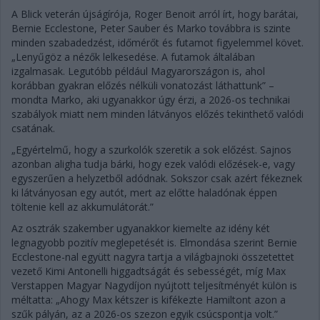
A Blick veterán újságírója, Roger Benoit arról írt, hogy barátai,
Bernie Ecclestone, Peter Sauber és Marko továbbra is szinte
minden szabadedzést, időmérőt és futamot figyelemmel követ.
„Lenyűgöz a nézők lelkesedése. A futamok általában
izgalmasak. Legutóbb például Magyarországon is, ahol
korábban gyakran előzés nélküli vonatozást láthattunk” –
mondta Marko, aki ugyanakkor úgy érzi, a 2026-os technikai
szabályok miatt nem minden látványos előzés tekinthető valódi
csatának.
„Egyértelmű, hogy a szurkolók szeretik a sok előzést. Sajnos
azonban aligha tudja bárki, hogy ezek valódi előzések-e, vagy
egyszerűen a helyzetből adódnak. Sokszor csak azért fékeznek
ki látványosan egy autót, mert az előtte haladónak éppen
töltenie kell az akkumulátorát.”
Az osztrák szakember ugyanakkor kiemelte az idény két
legnagyobb pozitív meglepetését is. Elmondása szerint Bernie
Ecclestone-nal együtt nagyra tartja a világbajnoki összetettet
vezető Kimi Antonelli higgadtságát és sebességét, míg Max
Verstappen Magyar Nagydíjon nyújtott teljesítményét külön is
méltatta: „Ahogy Max kétszer is kifékezte Hamiltont azon a
szűk pályán, az a 2026-os szezon egyik csúcspontja volt.”