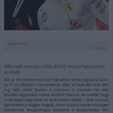
Balogh Tamás
4 napja
Idén már nem hoz több ADUO-motorfejlesztést
az Audi
Bár az FIA mérései révén két fejlesztésre lenne jogosult a 2026-
os F1-es idényben a lemaradásuk okán, az Audi idén már nem
fog több újítást bevetni a motoron. A Formula-1-be idén
beszálló négykarikás márka részéről többször elmondták, hogy
a hátrányuk nagy része az erőforrásból adódik – amit vissza is
igazolhatott a Magyar Nagydíj, hiszen a karosszériák erősségeit
kidomborító Hungaroringen konkrétan a középmezőny élén