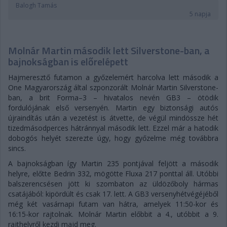
Balogh Tamás
5 napja
Molnár Martin második lett Silverstone-ban, a
bajnokságban is előrelépett
Hajmeresztő futamon a győzelemért harcolva lett második a
One Magyarország által szponzorált Molnár Martin Silverstone-
ban, a brit Forma–3 – hivatalos nevén GB3 – ötödik
fordulójának első versenyén. Martin egy biztonsági autós
újraindítás után a vezetést is átvette, de végül mindössze hét
tizedmásodperces hátránnyal második lett. Ezzel már a hatodik
dobogós helyét szerezte úgy, hogy győzelme még továbbra
sincs.
A bajnokságban így Martin 235 pontjával feljött a második
helyre, előtte Bedrin 332, mögötte Fluxa 217 ponttal áll. Utóbbi
balszerencsésen jött ki szombaton az üldözőboly hármas
csatájából: kipördült és csak 17. lett. A GB3 versenyhétvégéjéből
még két vasárnapi futam van hátra, amelyek 11:50-kor és
16:15-kor rajtolnak. Molnár Martin előbbit a 4., utóbbit a 9.
rajthelyről kezdi majd meg.