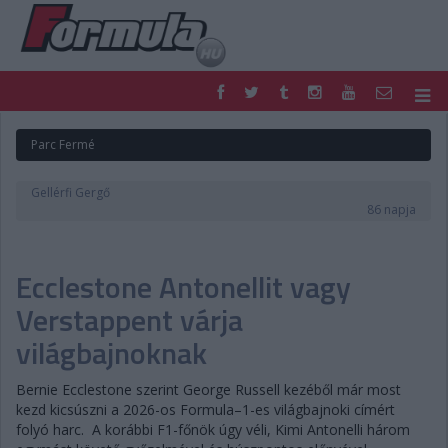
F1
PARC FERMÉ
Parc Fermé
FORMULA
MOTOR
NEMZETKÖZI
HAZAI
Gellérfi Gergő
RETRO
EGYÉB
86 napja
PODCAST
SHOP
LIVE
TIPPJÁTÉK
Ecclestone Antonellit vagy
DIGITÁLIS MAGAZIN
PONTÁLLÁSOK
VERSENYNAPTÁRAK
Verstappent várja
világbajnoknak
Bernie Ecclestone szerint George Russell kezéből már most
kezd kicsúszni a 2026-os Formula–1-es világbajnoki címért
folyó harc.
A korábbi F1-főnök úgy véli, Kimi Antonelli három