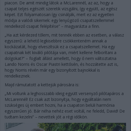
piacon. De amit mindig látok a McLarennél, az az, hogy a
csapat teljes egészét szeretik vizsgálni, így együtt, az egész
képet. Ezt folyamatosan így csinálják, mert ez az egyetlen
módja a valódi sikernek: egy lenyűgöző csapatszellemmel
rendelkező csapat felépítése” – magyarázta a finn.
„Ha azt kérdezed tőlem, mit tennék ebben az esetben, a válasz
egyszerű: a lehető legkisebbre csökkenteném annak a
kockázatát, hogy elveszítsük ez a csapatszellemet. Ha egy
csapatnak két kiváló pilótája van, miért kellene felborítani a
dolgokat?” – foglalt állást amellett, hogy ő nem változtatna
Lando Norris és Oscar Piastri kettősén, és hozzátette azt is,
hogy Norris révén már egy bizonyított bajnokkal is
rendelkeznek.
Majd rámutatott a kettejük párosára is:
„Mi voltunk a leghosszabb ideig együtt versenyző pilótapáros a
McLarennél! Ez csak azt bizonyítja, hogy egyáltalán nem
szükséges új embert hozni, ha a csapaton belüli harmónia
egyszerűen jó. Bár néha nehéz eset voltál, ne feledd, David! De
tudtam kezelni” – nevettek jót a régi időkön.