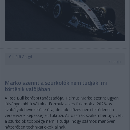
Gellérfi Gergő
4 napja
Marko szerint a szurkolók nem tudják, mi
történik valójában
A Red Bull korábbi tanácsadója, Helmut Marko szerint ugyan
látványosabbá váltak a Formula–1-es futamok a 2026-os
szabályok bevezetése óta, de sok előzés nem feltétlenül a
versenyzők képességeit tükrözi. Az osztrák szakember úgy véli,
a szurkolók többsége nem is tudja, hogy számos manőver
hátterében technikai okok állnak.