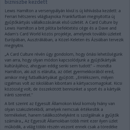
bizniszbe kezdett
Lewis Hamilton a versenypályán kívül is új kihívásba kezdett: a
Ferrari hétszeres világbajnoka Frankfurtban megnyitotta új
gyűjtőkártyás vállalkozásának első üzletét. A Card Culture by
Lewis Hamilton a brit pilóta befektetési cége és a Dave and
Adam's Card World közös projektje, amelynek további üzleteit
Európában, Ausztráliában, a Közel-Keleten és Ázsiában tervezik
megnyitni.
„A Card Culture révén úgy gondolom, hogy óriási lehetőségünk
van arra, hogy olyan módon kapcsolódjunk a gyűjtőkártyák
kultúrájához, ahogyan eddig senki sem tudott” – mondta
Hamilton, aki azt is elárulta, az ötlet gyermekkorából ered,
amikor még futballkártyákat gyűjtött. „Emlékszem, milyen
izgalmas volt az iskolában kibontani a kártyacsomagokat. Kicsi
közösség volt, de összekötött bennünket a sport és a kártyák
iránti szeretet.”
A brit szerint az Egyesült Államokon kívül komoly hiány van
olyan szaküzletekből, amelyek nemcsak értékesítik a
termékeket, hanem találkozóhelyként is szolgálnak a gyűjtők
számára.„ Az Egyesült Államokban több mint ezer ilyen üzlet
működik, a világ többi részén viszont ennek csak a töredéke