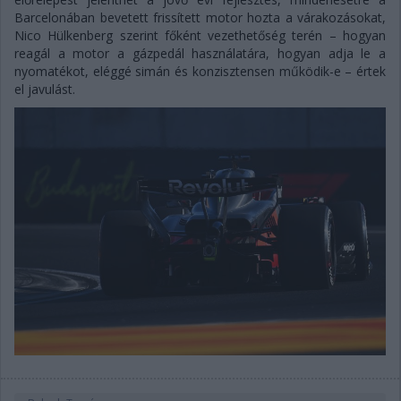
Barcelonában bevetett frissített motor hozta a várakozásokat,
Nico Hülkenberg szerint főként vezethetőség terén – hogyan
reagál a motor a gázpedál használatára, hogyan adja le a
nyomatékot, eléggé simán és konzisztensen működik-e – értek
el javulást.