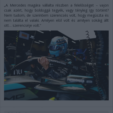
„A Mercedes magára vállalta részben a felelősséget – vajon
csak azért, hogy boldoggá tegyék, vagy tényleg így történt?
Nem tudom, de szerintem szerencsés volt, hogy megúszta és
nem találta el valaki. Amilyen elöl volt és amilyen sokáig állt
ott… szerencséje volt.”