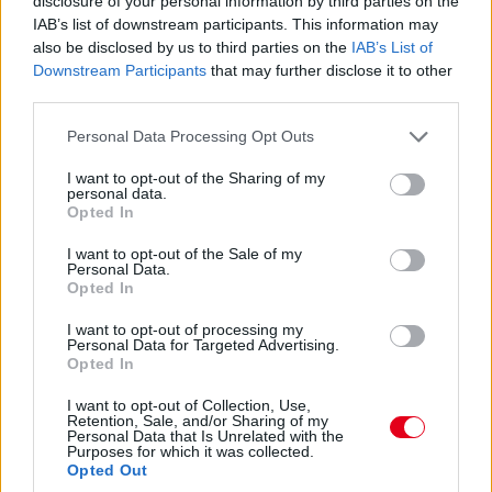
disclosure of your personal information by third parties on the
között. A szezon első felében láthattunk is több nagy fejlesztési
IAB’s list of downstream participants. This information may
csomagot az istállók többségénél, ezek pedig rendszerint
also be disclosed by us to third parties on the
IAB’s List of
valóban előrelépést is jelentettek (talán a Haas és a Williams
Downstream Participants
that may further disclose it to other
jelentik a kivételt). A Red Bullnál is működött például a
third parties.
Miamiban és a Spielbergben bevetett csomag, ám Laurent
Mekies csapatfőnök szerint az évad hátralévő részében már
Please note that this website/app uses one or more Google
Personal Data Processing Opt Outs
lassulni fog a fejlesztési ütemük, részben azért, mert a
services and may gather and store information including but
költségeket meg kell osztani a 2027-es autó munkálatai között
not limited to your visit or usage behaviour. You may click to
I want to opt-out of the Sharing of my
personal data.
is:
grant or deny consent to Google and its third-party tags to
Opted In
use your data for below specified purposes in below Google
„Nem tudom, a többiekkel mi a helyzet, de az biztos, hogy egy
consent section.
ponton döntést kell hoznunk, hogyan egyensúlyozunk az idei és
I want to opt-out of the Sale of my
Personal Data.
a jövő év között. Arra számítok, hogy ez hamarabb meg fog
Opted In
történni, mint tavaly. Szóval főleg a szabályzat fényében
dönteni fogunk” – idézi Mekiest a Crash.net. „Ami minket illet,
I want to opt-out of processing my
rengeteg fejlesztést hoztunk mostanáig, hogy próbáljuk
Personal Data for Targeted Advertising.
korrigálni azt a hatalmas hátrányt, amivel eleinte rendelkeztünk.
Opted In
Valószínűleg nehéz elképzelni, hogy ebben a ritmusban fogjuk
folytatni, mindenesetre meglátjuk, mi a legjobb módja annak,
I want to opt-out of Collection, Use,
Retention, Sale, and/or Sharing of my
hogy ledolgozzuk ezt az utolsó három tizedmásodpercet.”
Personal Data that Is Unrelated with the
Purposes for which it was collected.
Opted Out