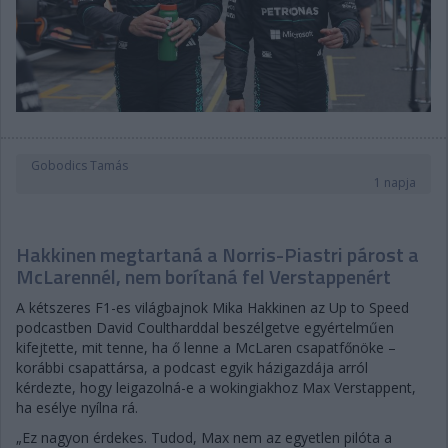
Gobodics Tamás
1 napja
Hakkinen megtartaná a Norris-Piastri párost a
McLarennél, nem borítaná fel Verstappenért
A kétszeres F1-es világbajnok Mika Hakkinen az Up to Speed
podcastben David Coultharddal beszélgetve egyértelműen
kifejtette, mit tenne, ha ő lenne a McLaren csapatfőnöke –
korábbi csapattársa, a podcast egyik házigazdája arról
kérdezte, hogy leigazolná-e a wokingiakhoz Max Verstappent,
ha esélye nyílna rá.
„Ez nagyon érdekes. Tudod, Max nem az egyetlen pilóta a