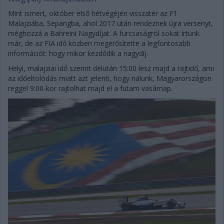
Mint ismert, október első hétvégéjén visszatér az F1
Malajziába, Sepangba, ahol 2017 után rendeznek újra versenyt,
méghozzá a Bahreini Nagydíjat. A furcsaságról sokat írtunk
már, de az FIA idő közben megerősítette a legfontosabb
információt: hogy mikor kezdődik a nagydíj.
Helyi, malajziai idő szerint délután 15:00 lesz majd a rajtidő, ami
az időeltolódás miatt azt jelenti, hogy nálunk, Magyarországon
reggel 9:00-kor rajtolhat majd el a futam vasárnap.