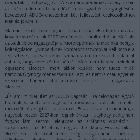
csatáztak –, ezt pedig az FIA számai is alátámasztották, hiszen
az idén a lemaradásban lévő motorgyártók megsegítésére
bevezetett ADUO-rendszerben két fejlesztést eszközölhetnek
idén és jövőre is.
Mármint elméletben, ugyanis a barcelonai első lépcső után a
következő már csak 2027-ben érkezik – árulta el Allan McNish,
az Audi versenyigazgatója a Motorsportnak. Ennek oka pedig a
költségplafon. „Mindenkinek kompromisszumokat kell kötnie a
fejlesztések kapcsán a karosszéria és a motor között, valamint
abba is, hogy mire költi a pénzét. Mert nem is lehet mindent
egyszerre elkölteni, mert akkor később nem tudsz miből
harcolni. Úgyhogy menedzselni kell ezt, és nem is csak egyetlen
szezonon, hanem több idényen keresztül” – magyarázta
McNish.
„És ami minket illet az ADUO kapcsán: Barcelonában egyből
hoztunk valamit, ami egy apró módosítás volt, de remekül
működött és segített az utunkon. És aztán azt mondanám, a
nagyobb részek 2027-ben fognak érkezni, úgyhogy addig nem
fogunk látni semmi jelentőset az erőforrás oldaláról” –
fogalmazott az F1-et is megjárt Le Mans-győztes pilóta.
Hozzátette: túl korai lenne még megmondani, mekkora
előrelépést jelenthet a jövő évi fejlesztés, mindenesetre a