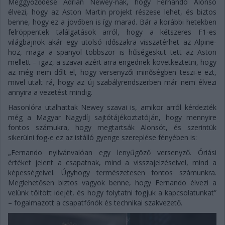
Meggyőződése Adrian Newey-nak, hogy Fernando Alonso
élvezi, hogy az Aston Martin projekt részese lehet, és biztos
benne, hogy ez a jövőben is így marad. Bár a korábbi hetekben
felröppentek találgatások arról, hogy a kétszeres F1-es
világbajnok akár egy utolsó időszakra visszatérhet az Alpine-
hoz, maga a spanyol többször is hűségesküt tett az Aston
mellett – igaz, a szavai azért arra engednek következtetni, hogy
az még nem dőlt el, hogy versenyzői minőségben teszi-e ezt,
mivel utalt rá, hogy az új szabályrendszerben már nem élvezi
annyira a vezetést mindig.
Hasonlóra utalhattak Newey szavai is, amikor arról kérdezték
még a Magyar Nagydíj sajtótájékoztatóján, hogy mennyire
fontos számukra, hogy megtartsák Alonsót, és szerintük
sikerülni fog-e ez az istálló gyenge szereplése fényében is:
„Fernando nyilvánvalóan egy lenyűgöző versenyző. Óriási
értéket jelent a csapatnak, mind a visszajelzéseivel, mind a
képességeivel. Úgyhogy természetesen fontos számunkra.
Meglehetősen biztos vagyok benne, hogy Fernando élvezi a
velünk töltött idejét, és hogy folytatni fogjuk a kapcsolatunkat”
– fogalmazott a csapatfőnök és technikai szakvezető.