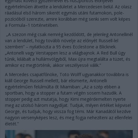
egymást követő győzelmével és húszpontos előnyével
egyértelműen átvette a lendületet a Mercedesen belül. Az olasz
ráadásul első három sikerét egymás utáni futamokon, pole-
pozícióból szerezte, amire korábban még senki sem volt képes
a Formula–1 történetében.
„A szezon még csak nemrég kezdődött, de jelenleg Antonellinél
van a lendület, hogy tovább növelje az előnyét Russell-lel
szemben” – nyilatkozta a 95 éves Ecclestone a Blicknek.
„Antonelli vagy Verstappen lesz a világbajnok. A Red Bull úgy
tűnik, kilábalt a hullámvölgyből, Max újra megtalálta a tüzet, és
amikor ez megtörténik, akkor veszélyessé válik.”
A Mercedes csapatfőnöke, Toto Wolff ugyanakkor továbbra is
kiáll George Russell mellett, bár elismerte, Antonelli
egyértelműen felülmúlta őt Miamiban: „Az a szép ebben a
sportban, hogy a stopper a futam végén sosem hazudik. A
stopper pedig azt mutatja, hogy Kimi megérdemelten nyerte
meg az utolsó három nagydíjat. Tudjuk, milyen értéket képvisel
George, és tudjuk, hogy vissza fog térni. Már Kanadától kezdve
nagyon versenyképes lesz, és meg fogja nehezíteni az ellenfelei
életét.”