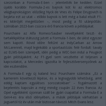
szezonban a Formula-E-ben – jelentették be kedden. Ezzel
újabb korábbi Formula-2-es bajnok köt ki az elektromos
világbajnokságon: előzőleg Nyck de Vries és Felipe Drugovich is
bejárta ezt az utat – előbbi bajnok is lett még a balul elsült F1-
es kitérőjét megelőzően –, most pedig a fő utánpótlás-
szériában 2023-ban csúcsra érő francia követi a példájukat.
Pourchaire az Alfa Romeo/Sauber neveltjeként teszt- és
tartalékpilótai státuszig jutott a Formula-1-ben, de ülést egyszer
sem kapott. Rövid időre feltűnt az IndyCarban az Arrow
McLarennél, majd leginkább a sportautózás felé fordult: tavaly
az ELMS-ben szerepelt, idén pedig a WEC-ben indul a Peugeot
gyári pilótájaként. Az F1-gyel sem veszítette el teljesen a
kapcsolatot, a Mercedes igazolta le fejlesztőversenyzőnek az
idei esztendőre.
A Formula-E egy új kaland lesz Pourchaire számára: „Ez a
karrierem következő lépése, és a legnagyobb lehetőség, amit
eddig kaptam együléses sorozatokban” – fogalmazott a
bejelentés kapcsán a még mindig csupán 22 éves francia. Az
Opel egyébként újonnan száll be gyári csapattal a Formula-E a
Gen4-es éra első idényében, a másik pilótájuk várhatóan a
Jaguartól tíz év után már biztosan távozó Mitch Evans lesz.