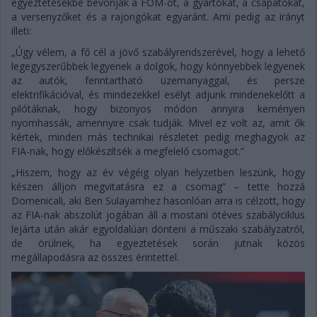
egyeztetésekbe bevonják a FOM-ot, a gyártókat, a csapatokat,
a versenyzőket és a rajongókat egyaránt. Ami pedig az irányt
illeti:
„Úgy vélem, a fő cél a jövő szabályrendszerével, hogy a lehető
legegyszerűbbek legyenek a dolgok, hogy könnyebbek legyenek
az autók, fenntartható üzemanyaggal, és persze
elektrifikációval, és mindezekkel esélyt adjunk mindenekelőtt a
pilótáknak, hogy bizonyos módon annyira keményen
nyomhassák, amennyire csak tudják. Mivel ez volt az, amit ők
kértek, minden más technikai részletet pedig meghagyok az
FIA-nak, hogy előkészítsék a megfelelő csomagot.”
„Hiszem, hogy az év végéig olyan helyzetben leszünk, hogy
készen álljon megvitatásra ez a csomag” – tette hozzá
Domenicali, aki Ben Sulayamhez hasonlóan arra is célzott, hogy
az FIA-nak abszolút jogában áll a mostani ötéves szabályciklus
lejárta után akár egyoldalúan dönteni a műszaki szabályzatról,
de örülnek, ha egyeztetések során jutnak közös
megállapodásra az összes érintettel.