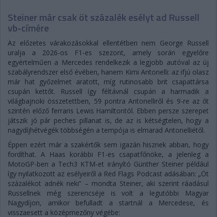
Steiner már csak öt százalék esélyt ad Russell
vb-címére
Az előzetes várakozásokkal ellentétben nem George Russell
uralja a 2026-os F1-es szezont, amely során egyelőre
egyértelműen a Mercedes rendelkezik a legjobb autóval az új
szabályrendszer első évében, hanem Kimi Antonelli: az ifjú olasz
már hat győzelmet aratott, míg rutinosabb brit csapattársa
csupán kettőt. Russell így féltávnál csupán a harmadik a
világbajnoki összetettben, 59 pontra Antonelliről és 9-re az őt
szintén előző ferraris Lewis Hamiltontól. Ebben persze szerepet
játszik jó pár peches pillanat is, de az is kétségtelen, hogy a
nagydíjhétvégék többségén a tempója is elmarad Antonelliétől.
Éppen ezért már a szakértők sem igazán hisznek abban, hogy
fordíthat. A Haas korábbi F1-es csapatfőnöke, a jelenleg a
MotoGP-ben a Tech3 KTM-et irányító Günther Steiner például
így nyilatkozott az esélyeiről a Red Flags Podcast adásában: „Öt
százalékot adnék neki” – mondta Steiner, aki szerint ráadásul
Russellnek még szerencséje is volt a legutóbbi Magyar
Nagydíjon, amikor befulladt a startnál a Mercedese, és
visszaesett a középmezőny végébe: