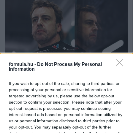
formula.hu -
Do Not Process My Personal
Information
If you wish to opt-out of the sale, sharing to third parties, or
processing of your personal or sensitive information for
Balogh Tamás
targeted advertising by us, please use the below opt-out
3 napja
section to confirm your selection. Please note that after your
opt-out request is processed you may continue seeing
interest-based ads based on personal information utilized by
Lassuló fejlesztési ütemre számít a Red Bull
us or personal information disclosed to third parties prior to
Mivel egy új F1-es szabályrendszer első idényéről van szó,
your opt-out. You may separately opt-out of the further
várható volt, hogy kiélezett lesz a fejlesztési háború a csapatok