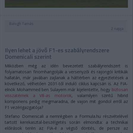
Balogh Tamás
2 napja
Ilyen lehet a jövő F1-es szabályrendszere
Domenicali szerint
Miközben még az idén bevezetett szabályrendszert is
folyamatosan finomhangolják a versenyzői és rajongói kritikák
hallatán, már javában zajlanak a háttérben az egyeztetések a
következő, vélhetően 2031-től induló ciklus kapcsán is. Az FIA-
elnök Mohammed ben Sulayem már kijelentette, hogy
biztosan
visszatérnek a V8-as motorok
, valamilyen szintű hibrid
komponens pedig megmaradna, de vajon mit gondol erről az
F1 vezérigazgatója?
Stefano Domenicali a nemrégiben a Formula.hu részvételével
tartott kerekasztal-beszélgetés során elmondta: a technikai
előírások terén az FIA-é a végső döntés, de persze az