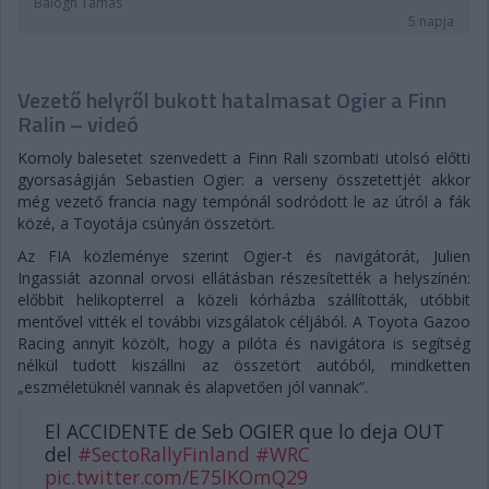
Balogh Tamás
5 napja
Vezető helyről bukott hatalmasat Ogier a Finn
Ralin – videó
Komoly balesetet szenvedett a Finn Rali szombati utolsó előtti
gyorsaságiján Sebastien Ogier: a verseny összetettjét akkor
még vezető francia nagy tempónál sodródott le az útról a fák
közé, a Toyotája csúnyán összetört.
Az FIA közleménye szerint Ogier-t és navigátorát, Julien
Ingassiát azonnal orvosi ellátásban részesítették a helyszínén:
előbbit helikopterrel a közeli kórházba szállították, utóbbit
mentővel vitték el további vizsgálatok céljából. A Toyota Gazoo
Racing annyit közölt, hogy a pilóta és navigátora is segítség
nélkül tudott kiszállni az összetört autóból, mindketten
„eszméletüknél vannak és alapvetően jól vannak”.
El ACCIDENTE de Seb OGIER que lo deja OUT
del
#SectoRallyFinland
#WRC
pic.twitter.com/E75lKOmQ29