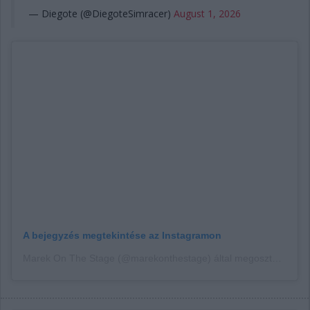
— Diegote (@DiegoteSimracer)
August 1, 2026
A bejegyzés megtekintése az Instagramon
Marek On The Stage (@marekonthestage) által megosztott bejegyzés