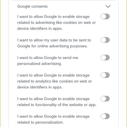
Google consents
I want to allow Google to enable storage
related to advertising like cookies on web or
device identifiers in apps.
I want to allow my user data to be sent to
Google for online advertising purposes.
I want to allow Google to send me
personalized advertising.
I want to allow Google to enable storage
related to analytics like cookies on web or
Balogh Tamás
device identifiers in apps.
3 napja
I want to allow Google to enable storage
related to functionality of the website or app.
Nem tud úrrá lenni a fékproblémákon a Cadillac
Hiába hoztak az F1-es Magyar Nagydíjra fejlesztést is hozzá,
I want to allow Google to enable storage
továbbra is szenvednek a fékhűtési problémáktól a Cadillacnél –
related to personalization.