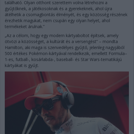
található. Olyan otthont szerettem volna létrehozni a
gyűjtőknek, a játékosoknak és a gyerekeknek, ahol újra
átélhetik a csomagbontás élményét, és egy közösség részének
érezhetik magukat, nem csupán egy olyan helyet, ahol
termékeket árulnak.”
„Az a célom, hogy egy modern kártyaboltot építsek, amely
ötvözi a közösséget, a kultúrát és a versengést” – mondta
Hamilton, aki maga is szenvedélyes gyűjtő, jelenleg nagyjából
500 értékes Pokémon-kártyával rendelkezik, emellett Formula–
1-es, futball-, kosárlabda-, baseball- és Star Wars-tematikájú
kártyákat is gyűjt.