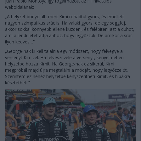
Juan Pablo Montoya így fogalmazott az F1 hivatalos
weboldalának:
„A helyzet bonyolult, mert Kimi rohadtul gyors, és emellett
nagyon szimpatikus srác is. Ha valaki gyors, de egy seggfej,
akkor sokkal könnyebb ellene küzdeni, és felépíteni azt a dühöt,
ami a lendületet adja ahhoz, hogy legyőzzük. De amikor a srác
ilyen kedves…”
„George-nak ki kell találnia egy módszert, hogy felvegye a
versenyt Kimivel. Ha felveszi vele a versenyt, kényelmetlen
helyzetbe hozza Kimit. Ha George-nak ez sikerül, Kimi
megpróbál majd újra megtalálni a módját, hogy legyőzze őt.
Szerintem ez nehéz helyzetbe kényszerítheti Kimit, és hibákra
késztetheti.”