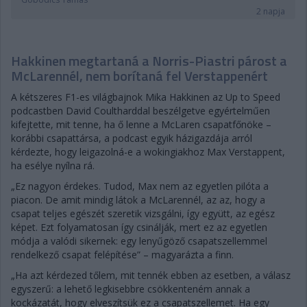
2 napja
Hakkinen megtartaná a Norris-Piastri párost a
McLarennél, nem borítaná fel Verstappenért
A kétszeres F1-es világbajnok Mika Hakkinen az Up to Speed
podcastben David Coultharddal beszélgetve egyértelműen
kifejtette, mit tenne, ha ő lenne a McLaren csapatfőnöke –
korábbi csapattársa, a podcast egyik házigazdája arról
kérdezte, hogy leigazolná-e a wokingiakhoz Max Verstappent,
ha esélye nyílna rá.
„Ez nagyon érdekes. Tudod, Max nem az egyetlen pilóta a
piacon. De amit mindig látok a McLarennél, az az, hogy a
csapat teljes egészét szeretik vizsgálni, így együtt, az egész
képet. Ezt folyamatosan így csinálják, mert ez az egyetlen
módja a valódi sikernek: egy lenyűgöző csapatszellemmel
rendelkező csapat felépítése” – magyarázta a finn.
„Ha azt kérdezed tőlem, mit tennék ebben az esetben, a válasz
egyszerű: a lehető legkisebbre csökkenteném annak a
kockázatát, hogy elveszítsük ez a csapatszellemet. Ha egy