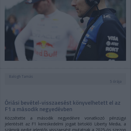
Balogh Tamás
5 órája
Óriási bevétel-visszaesést könyvelhetett el az
F1 a második negyedévben
Közzétette a második negyedévre vonatkozó pénzügyi
jelentését az F1 kereskedelmi jogait birtokló Liberty Media, a
számok pedig jelentős visszaesést mutatnak a 2025-ös szezon