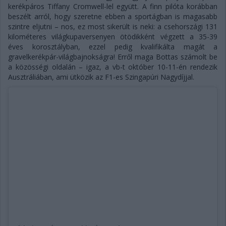
kerékpáros Tiffany Cromwell-lel együtt. A finn pilóta korábban
beszélt arról, hogy szeretne ebben a sportágban is magasabb
szintre eljutni – nos, ez most sikerült is neki: a csehországi 131
kilométeres világkupaversenyen ötödikként végzett a 35-39
éves korosztályban, ezzel pedig kvalifikálta magát a
gravelkerékpár-világbajnokságra! Erről maga Bottas számolt be
a közösségi oldalán – igaz, a vb-t október 10-11-én rendezik
Ausztráliában, ami ütközik az F1-es Szingapúri Nagydíjjal.