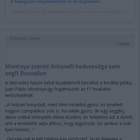
A bejegyzés megtekintése az Instagramon
Valtteri Bottas (@valtteribottas) által megosztott bejegyzés
Gobodics Tamás
1 napja
Montoya szerint Antonelli kedvessége sem
segít Russellen
A Mercedes házon belüli küzdelemről beszélve a korábbi pilóta,
Juan Pablo Montoya így fogalmazott az F1 hivatalos
weboldalának:
„A helyzet bonyolult, mert Kimi rohadtul gyors, és emellett
nagyon szimpatikus srác is. Ha valaki gyors, de egy seggfej,
akkor sokkal könnyebb ellene küzdeni, és felépíteni azt a dühöt,
ami a lendületet adja ahhoz, hogy legyőzzük. De amikor a srác
ilyen kedves…”
„George-nak ki kell találnia egy módszert, hogy felvegye a