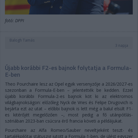
fotó: DPPI
Balogh Tamás
3 napja
Újabb korábbi F2-es bajnok folytatja a Formula-
E-ben
Theo Pourchaire lesz az Opel egyik versenyzője a 2026/2027-es
szezonban a Formula-E-ben – jelentették be kedden. Ezzel
újabb korábbi Formula-2-es bajnok köt ki az elektromos
világbajnokságon: előzőleg Nyck de Vries és Felipe Drugovich is
bejárta ezt az utat – előbbi bajnok is lett még a balul elsült F1-
es kitérőjét megelőzően –, most pedig a fő utánpótlás-
szériában 2023-ban csúcsra érő francia követi a példájukat.
Pourchaire az Alfa Romeo/Sauber neveltjeként teszt- és
tartalékpilótai státuszig jutott a Formula-1-ben, de ülést egyszer