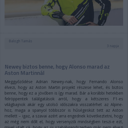
Balogh Tamás
3 napja
Newey biztos benne, hogy Alonso marad az
Aston Martinnál
Meggyőződése Adrian Newey-nak, hogy Fernando Alonso
élvezi, hogy az Aston Martin projekt részese lehet, és biztos
benne, hogy ez a jövőben is így marad. Bár a korábbi hetekben
felröppentek találgatások arról, hogy a kétszeres F1-es
világbajnok akár egy utolsó időszakra visszatérhet az Alpine-
hoz, maga a spanyol többször is hűségesküt tett az Aston
mellett – igaz, a szavai azért arra engednek következtetni, hogy
az még nem dőlt el, hogy versenyzői minőségben teszi-e ezt,
mivel utalt rá, hogy az új szabályrendszerben már nem élvezi