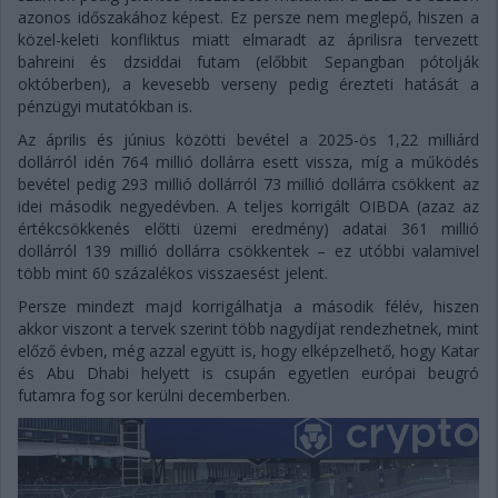
azonos időszakához képest. Ez persze nem meglepő, hiszen a
közel-keleti konfliktus miatt elmaradt az áprilisra tervezett
bahreini és dzsiddai futam (előbbit Sepangban pótolják
októberben), a kevesebb verseny pedig érezteti hatását a
pénzügyi mutatókban is.
Az április és június közötti bevétel a 2025-ös 1,22 milliárd
dollárról idén 764 millió dollárra esett vissza, míg a működés
bevétel pedig 293 millió dollárról 73 millió dollárra csökkent az
idei második negyedévben. A teljes korrigált OIBDA (azaz az
értékcsökkenés előtti üzemi eredmény) adatai 361 millió
dollárról 139 millió dollárra csökkentek – ez utóbbi valamivel
több mint 60 százalékos visszaesést jelent.
Persze mindezt majd korrigálhatja a második félév, hiszen
akkor viszont a tervek szerint több nagydíjat rendezhetnek, mint
előző évben, még azzal együtt is, hogy elképzelhető, hogy Katar
és Abu Dhabi helyett is csupán egyetlen európai beugró
futamra fog sor kerülni decemberben.