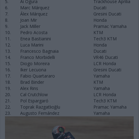
5.
Ai Ogura
Trackhouse Aprilia
6.
Marc Márquez
Ducati
7.
Álex Márquez
Gresini Ducati
8.
Joan Mir
Honda
9.
Jack Miller
Pramac Yamaha
10.
Pedro Acosta
KTM
11.
Enea Bastianini
Tech3 KTM
12.
Luca Marini
Honda
13.
Francesco Bagnaia
Ducati
14.
Franco Morbidelli
VR46 Ducati
15.
Diogo Moreira
LCR Honda
16.
Iker Lecuona
Gresini Ducati
17.
Fabio Quartararo
Yamaha
18.
Brad Binder
KTM
19.
Alex Rins
Yamaha
20.
Cal Crutchlow
LCR Honda
21.
Pol Espargaró
Tech3 KTM
22.
Toprak Razgatlıoğlu
Pramac Yamaha
23.
Augusto Fernández
Yamaha