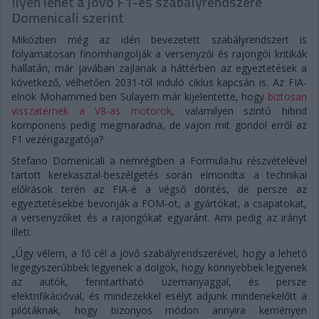
Ilyen lehet a jövő F1-es szabályrendszere
Domenicali szerint
Miközben még az idén bevezetett szabályrendszert is
folyamatosan finomhangolják a versenyzői és rajongói kritikák
hallatán, már javában zajlanak a háttérben az egyeztetések a
következő, vélhetően 2031-től induló ciklus kapcsán is. Az FIA-
elnök Mohammed ben Sulayem már kijelentette, hogy
biztosan
visszatérnek a V8-as motorok
, valamilyen szintű hibrid
komponens pedig megmaradna, de vajon mit gondol erről az
F1 vezérigazgatója?
Stefano Domenicali a nemrégiben a Formula.hu részvételével
tartott kerekasztal-beszélgetés során elmondta: a technikai
előírások terén az FIA-é a végső döntés, de persze az
egyeztetésekbe bevonják a FOM-ot, a gyártókat, a csapatokat,
a versenyzőket és a rajongókat egyaránt. Ami pedig az irányt
illeti:
„Úgy vélem, a fő cél a jövő szabályrendszerével, hogy a lehető
legegyszerűbbek legyenek a dolgok, hogy könnyebbek legyenek
az autók, fenntartható üzemanyaggal, és persze
elektrifikációval, és mindezekkel esélyt adjunk mindenekelőtt a
pilótáknak, hogy bizonyos módon annyira keményen