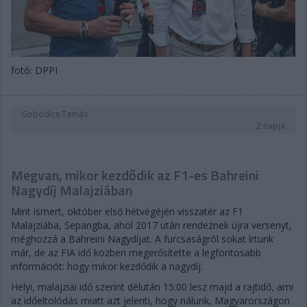
fotó: DPPI
Gobodics Tamás
2 napja
Megvan, mikor kezdődik az F1-es Bahreini
Nagydíj Malajziában
Mint ismert, október első hétvégéjén visszatér az F1
Malajziába, Sepangba, ahol 2017 után rendeznek újra versenyt,
méghozzá a Bahreini Nagydíjat. A furcsaságról sokat írtunk
már, de az FIA idő közben megerősítette a legfontosabb
információt: hogy mikor kezdődik a nagydíj.
Helyi, malajziai idő szerint délután 15:00 lesz majd a rajtidő, ami
az időeltolódás miatt azt jelenti, hogy nálunk, Magyarországon