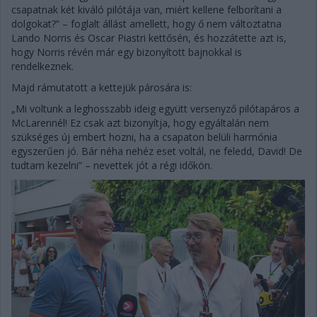
csapatnak két kiváló pilótája van, miért kellene felborítani a
dolgokat?” – foglalt állást amellett, hogy ő nem változtatna
Lando Norris és Oscar Piastri kettősén, és hozzátette azt is,
hogy Norris révén már egy bizonyított bajnokkal is
rendelkeznek.
Majd rámutatott a kettejük párosára is:
„Mi voltunk a leghosszabb ideig együtt versenyző pilótapáros a
McLarennél! Ez csak azt bizonyítja, hogy egyáltalán nem
szükséges új embert hozni, ha a csapaton belüli harmónia
egyszerűen jó. Bár néha nehéz eset voltál, ne feledd, David! De
tudtam kezelni” – nevettek jót a régi időkön.