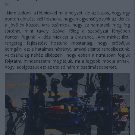
is:
„Nem tudom, a többiekkel mi a helyzet, de az biztos, hogy egy
ponton döntést kell hoznunk, hogyan egyensúlyozunk az idei és
a jövő év között. Arra számítok, hogy ez hamarabb meg fog
történni, mint tavaly. Szóval főleg a szabályzat fényében
dönteni fogunk” – idézi Mekiest a Crash.net. „Ami minket illet,
rengeteg fejlesztést hoztunk mostanáig, hogy próbáljuk
korrigálni azt a hatalmas hátrányt, amivel eleinte rendelkeztünk.
Valószínűleg nehéz elképzelni, hogy ebben a ritmusban fogjuk
folytatni, mindenesetre meglátjuk, mi a legjobb módja annak,
hogy ledolgozzuk ezt az utolsó három tizedmásodpercet.”