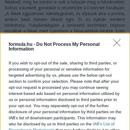
fékeknél, még ha extrém is volt a helyszín meg a hőmérséklet.
Bottas a konkrét gondokat is részletezte a Crash.net hasábjain:
„A fékek egyszerűen túlmelegednek, és eljutunk arra a pontra,
amikor belül minden elkezd égni. És ez nyilván mindent
tönkretesz. Tulajdonképpen a bevezető körömben teljesen
elszálltak a fékek, mert szerintem a fékvezetékek elégtek. Ezért
kellett a bokszbejárati fal mellett megállnom az autóval.”
formula.hu -
Do Not Process My Personal
Information
If you wish to opt-out of the sale, sharing to third parties, or
processing of your personal or sensitive information for
targeted advertising by us, please use the below opt-out
section to confirm your selection. Please note that after your
opt-out request is processed you may continue seeing
interest-based ads based on personal information utilized by
us or personal information disclosed to third parties prior to
your opt-out. You may separately opt-out of the further
disclosure of your personal information by third parties on the
IAB’s list of downstream participants. This information may
also be disclosed by us to third parties on the
IAB’s List of
Downstream Participants
that may further disclose it to other