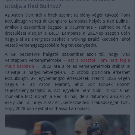
utódja a Red Bullhoz?
Az Aston Martintól a hírek szerint az idény végén távozó Tom
McCullough veheti át Gianpiero Lambiase helyét a Red Bullnál,
amikor a szakember átigazol a McLarenhez – számolt be róla
értesülései alapján a BILD. Lambiase a 2027-es szezon után
hagyja el az energiaitalosokat a wokingi istálló kedvéért, ahol
vezető versenyigazgatóként fog tevékenykedni.
A GP becenévre hallgató szakember azon túl, hogy Max
Verstappen versenymérnöke –
ezt a posztot Tom Hart fogja
majd betölteni
–, 2022 óta a teljes versenymérnöki stábot is
irányítja a nagydíjhétvégéken. Ez utóbbi pozícióra érkezhet
McCullough, aki egybehangzó értesülések szerint 2026 végén
hagyja el az Aston Martint, ahol volt többek között
teljesítményigazgató is. Azt egyelőre nem tudni, mikor állhat
munkába McCullough a Red Bullnál, de a dátumok alapján jó
esély van rá, hogy 2027-et „kertészkedési szabadsággal” tölti,
hogy 2028-ban egyből válthassa Lambiasét.