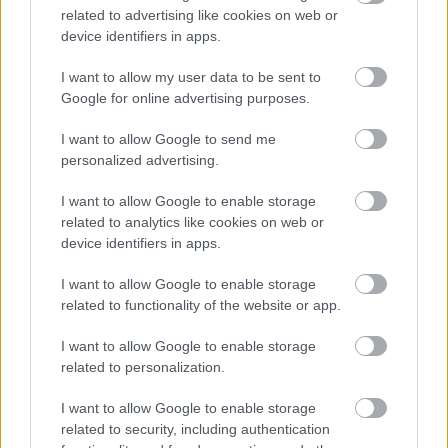
csatának.
related to advertising like cookies on web or
device identifiers in apps.
„Egyértelmű, hogy a szurkolók szeretik a sok előzést. Sajnos
azonban aligha tudja bárki, hogy ezek valódi előzések-e, vagy
I want to allow my user data to be sent to
egyszerűen a helyzetből adódnak. Sokszor csak azért fékeznek
Google for online advertising purposes.
ki látványosan egy autót, mert az előtte haladónak éppen
töltenie kell az akkumulátorát.”
I want to allow Google to send me
Az osztrák szakember ugyanakkor kiemelte az idény két
personalized advertising.
legnagyobb pozitív meglepetését is. Elmondása szerint Bernie
Ecclestone-nal együtt nagyra tartja a világbajnoki összetettet
I want to allow Google to enable storage
vezető Kimi Antonelli higgadtságát és sebességét, míg Max
related to analytics like cookies on web or
Verstappen Magyar Nagydíjon nyújtott teljesítményét külön is
device identifiers in apps.
méltatta: „Ahogy Max kétszer is kifékezte Hamiltont azon a
szűk pályán, az a 2026-os szezon egyik csúcspontja volt.”
I want to allow Google to enable storage
related to functionality of the website or app.
I want to allow Google to enable storage
related to personalization.
I want to allow Google to enable storage
related to security, including authentication