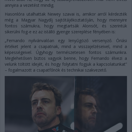
annyira a vezetést mindig.
Hasonlóra utalhattak Newey szavai is, amikor arról kérdezték
még a Magyar Nagydíj sajtótájékoztatóján, hogy mennyire
fontos számukra, hogy megtartsák Alonsót, és szerintük
sikerülni fog-e ez az istálló gyenge szereplése fényében is:
„Fernando nyilvánvalóan egy lenyűgöző versenyző. Óriási
értéket jelent a csapatnak, mind a visszajelzéseivel, mind a
képességeivel. Úgyhogy természetesen fontos számunkra.
Meglehetősen biztos vagyok benne, hogy Fernando élvezi a
velünk töltött idejét, és hogy folytatni fogjuk a kapcsolatunkat”
– fogalmazott a csapatfőnök és technikai szakvezető.