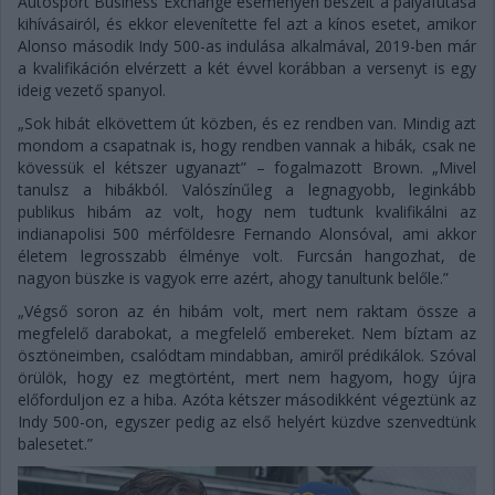
Autosport Business Exchange eseményen beszélt a pályafutása
kihívásairól, és ekkor elevenítette fel azt a kínos esetet, amikor
Alonso második Indy 500-as indulása alkalmával, 2019-ben már
a kvalifikáción elvérzett a két évvel korábban a versenyt is egy
ideig vezető spanyol.
„Sok hibát elkövettem út közben, és ez rendben van. Mindig azt
mondom a csapatnak is, hogy rendben vannak a hibák, csak ne
kövessük el kétszer ugyanazt” – fogalmazott Brown. „Mivel
tanulsz a hibákból. Valószínűleg a legnagyobb, leginkább
publikus hibám az volt, hogy nem tudtunk kvalifikálni az
indianapolisi 500 mérföldesre Fernando Alonsóval, ami akkor
életem legrosszabb élménye volt. Furcsán hangozhat, de
nagyon büszke is vagyok erre azért, ahogy tanultunk belőle.”
„Végső soron az én hibám volt, mert nem raktam össze a
megfelelő darabokat, a megfelelő embereket. Nem bíztam az
ösztöneimben, csalódtam mindabban, amiről prédikálok. Szóval
örülök, hogy ez megtörtént, mert nem hagyom, hogy újra
előforduljon ez a hiba. Azóta kétszer másodikként végeztünk az
Indy 500-on, egyszer pedig az első helyért küzdve szenvedtünk
balesetet.”