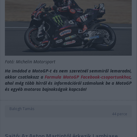
Fotó: Michelin Motorsport
Ha imádod a MotoGP-t és nem szeretnél semmiről lemaradni,
akkor csatlakozz a
Formula MotoGP Facebook-csoportunkhoz
,
ahol még több hírről és információról számolunk be a MotoGP
és egyéb motoros bajnokságok kapcsán!
Balogh Tamás
44 perce
Sajtó: Az Aston Martintól érkezik Lambiase