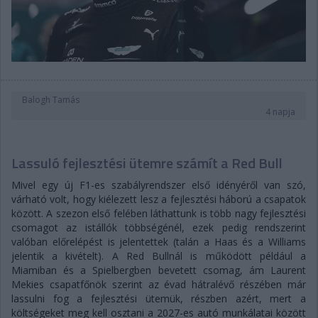
Balogh Tamás
4 napja
Lassuló fejlesztési ütemre számít a Red Bull
Mivel egy új F1-es szabályrendszer első idényéről van szó,
várható volt, hogy kiélezett lesz a fejlesztési háború a csapatok
között. A szezon első felében láthattunk is több nagy fejlesztési
csomagot az istállók többségénél, ezek pedig rendszerint
valóban előrelépést is jelentettek (talán a Haas és a Williams
jelentik a kivételt). A Red Bullnál is működött például a
Miamiban és a Spielbergben bevetett csomag, ám Laurent
Mekies csapatfőnök szerint az évad hátralévő részében már
lassulni fog a fejlesztési ütemük, részben azért, mert a
költségeket meg kell osztani a 2027-es autó munkálatai között