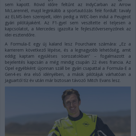
sem kapott. Rövid időre feltűnt az IndyCarban az Arrow
McLarennél, majd leginkább a sportautózás felé fordult: tavaly
az ELMS-ben szerepelt, idén pedig a WEC-ben indul a Peugeot
gyári pilótájaként. Az F1-gyel sem veszítette el teljesen a
kapcsolatot, a Mercedes igazolta le fejlesztőversenyzőnek az
idei esztendőre.
A Formula-E egy új kaland lesz Pourchaire számára: „Ez a
karrierem következő lépése, és a legnagyobb lehetőség, amit
eddig kaptam együléses sorozatokban” – fogalmazott a
bejelentés kapcsán a még mindig csupán 22 éves francia. Az
Opel egyébként újonnan száll be gyári csapattal a Formula-E a
Gen4-es éra első idényében, a másik pilótájuk várhatóan a
Jaguartól tíz év után már biztosan távozó Mitch Evans lesz.