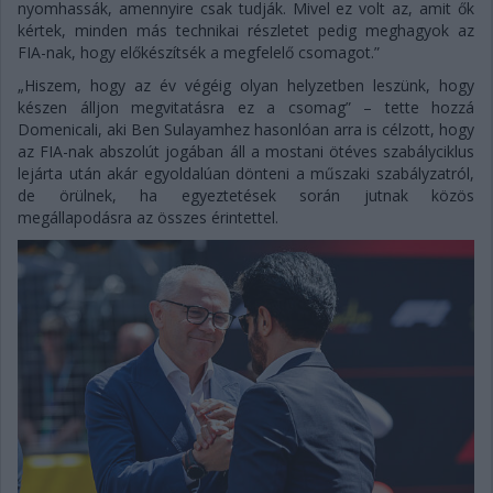
nyomhassák, amennyire csak tudják. Mivel ez volt az, amit ők
kértek, minden más technikai részletet pedig meghagyok az
FIA-nak, hogy előkészítsék a megfelelő csomagot.”
„Hiszem, hogy az év végéig olyan helyzetben leszünk, hogy
készen álljon megvitatásra ez a csomag” – tette hozzá
Domenicali, aki Ben Sulayamhez hasonlóan arra is célzott, hogy
az FIA-nak abszolút jogában áll a mostani ötéves szabályciklus
lejárta után akár egyoldalúan dönteni a műszaki szabályzatról,
de örülnek, ha egyeztetések során jutnak közös
megállapodásra az összes érintettel.