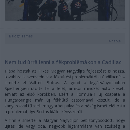
Balogh Tamás
4 napja
Nem tud úrrá lenni a fékproblémákon a Cadillac
Hiába hoztak az F1-es Magyar Nagydíjra fejlesztést is hozzá,
továbbra is szenvednek a fékhűtési problémáktól a Cadillacnél –
ismerte el Valtteri Bottas. A gond a leglátványosabban
Spielbergben ütötte fel a fejét, amikor mindkét autó kiesett
emiatt az első körökben. Ezért a Formula-1 új csapata a
Hungaroringre már új fékhűtő csatornával készült, de a
kanyarokkal tűzdelt mogyoródi pálya és a hőség ismét előhozta
a problémát, így Bottas kiállni kényszerült.
A finn elismerte: a Magyar Nagydíjon bebizonyosodott, hogy
újítás ide vagy oda, nagyobb légáramlásra van szükség a