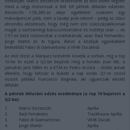
fordulóján: Marco Bezzecchi vezetésével az első ötben végzett
mind a négy motorosuk a Brit GP péntek délutáni edzésén.
Bezzecchi 1:56,280-as ideje egyébként csaknem egy
másodperccel jobb, mint a tavalyi pole-rekord – pedig az olasz
elmondta előzetesen, hogy még nem érzi százszázalékosnak
magát a sachsenringi kulcscsontsérülése és műtétje után –, de
1:57-en belül motoroztak a márkatársak, azaz Raul Fernandez,
Jorge Martin és Ai Ogura, illetve a közéjük egyedüliként
beékelődő Fabio di Giannantonio a VR46 Ducatival.
Az első ötöst a Marquez testvérek követik a sorban, míg a top
10-be és ezzel a Q2-be bejutott még a hondás Joan Mir, a
yamahás Jack Miller és a KTM-es Pedro Acosta – utóbbi annak
ellenére, hogy kétszer is bukott a nap során. Q1-re szorul
viszont például Francesco Bagnaia, aki ugyancsak elesett
délután.
A péntek délutáni edzés eredménye (a top 10 bejutott a
Q2-be):
1.
Marco Bezzecchi
Aprilia
2.
Raúl Fernández
Trackhouse Aprilia
3.
Fabio di Giannantonio
VR46 Ducati
4.
Jorge Martín
Aprilia