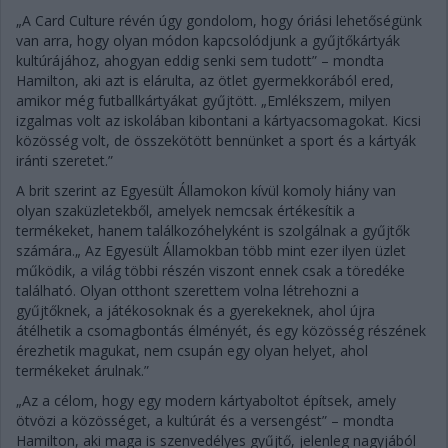
„A Card Culture révén úgy gondolom, hogy óriási lehetőségünk
van arra, hogy olyan módon kapcsolódjunk a gyűjtőkártyák
kultúrájához, ahogyan eddig senki sem tudott” – mondta
Hamilton, aki azt is elárulta, az ötlet gyermekkorából ered,
amikor még futballkártyákat gyűjtött. „Emlékszem, milyen
izgalmas volt az iskolában kibontani a kártyacsomagokat. Kicsi
közösség volt, de összekötött bennünket a sport és a kártyák
iránti szeretet.”
A brit szerint az Egyesült Államokon kívül komoly hiány van
olyan szaküzletekből, amelyek nemcsak értékesítik a
termékeket, hanem találkozóhelyként is szolgálnak a gyűjtők
számára.„ Az Egyesült Államokban több mint ezer ilyen üzlet
működik, a világ többi részén viszont ennek csak a töredéke
található. Olyan otthont szerettem volna létrehozni a
gyűjtőknek, a játékosoknak és a gyerekeknek, ahol újra
átélhetik a csomagbontás élményét, és egy közösség részének
érezhetik magukat, nem csupán egy olyan helyet, ahol
termékeket árulnak.”
„Az a célom, hogy egy modern kártyaboltot építsek, amely
ötvözi a közösséget, a kultúrát és a versengést” – mondta
Hamilton, aki maga is szenvedélyes gyűjtő, jelenleg nagyjából