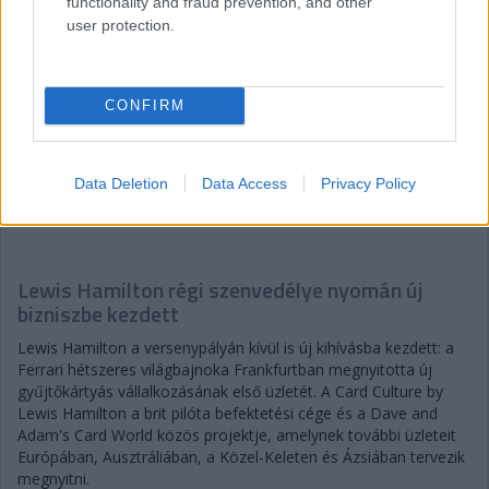
functionality and fraud prevention, and other
user protection.
CONFIRM
Data Deletion
Data Access
Privacy Policy
Gellérfi Gergő
5 napja
Lewis Hamilton régi szenvedélye nyomán új
bizniszbe kezdett
Lewis Hamilton a versenypályán kívül is új kihívásba kezdett: a
Ferrari hétszeres világbajnoka Frankfurtban megnyitotta új
gyűjtőkártyás vállalkozásának első üzletét. A Card Culture by
Lewis Hamilton a brit pilóta befektetési cége és a Dave and
Adam's Card World közös projektje, amelynek további üzleteit
Európában, Ausztráliában, a Közel-Keleten és Ázsiában tervezik
megnyitni.