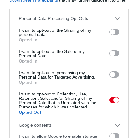
third parties.
Gellérfi Gergő
5 napja
Please note that this website/app uses one or more Google
Personal Data Processing Opt Outs
services and may gather and store information including but
not limited to your visit or usage behaviour. You may click to
I want to opt-out of the Sharing of my
Marko szerint a szurkolók nem tudják, mi
personal data.
grant or deny consent to Google and its third-party tags to
Opted In
történik valójában
use your data for below specified purposes in below Google
consent section.
I want to opt-out of the Sale of my
A Red Bull korábbi tanácsadója, Helmut Marko szerint ugyan
Personal Data.
látványosabbá váltak a Formula–1-es futamok a 2026-os
Opted In
szabályok bevezetése óta, de sok előzés nem feltétlenül a
versenyzők képességeit tükrözi. Az osztrák szakember úgy véli,
I want to opt-out of processing my
Personal Data for Targeted Advertising.
a szurkolók többsége nem is tudja, hogy számos manőver
Opted In
hátterében technikai okok állnak.
A Blick veterán újságírója, Roger Benoit arról írt, hogy barátai,
I want to opt-out of Collection, Use,
Retention, Sale, and/or Sharing of my
Bernie Ecclestone, Peter Sauber és Marko továbbra is szinte
Personal Data that Is Unrelated with the
minden szabadedzést, időmérőt és futamot figyelemmel követ.
Purposes for which it was collected.
„Lenyűgöz a nézők lelkesedése. A futamok általában
Opted Out
izgalmasak. Legutóbb például Magyarországon is, ahol
korábban gyakran előzés nélküli vonatozást láthattunk” –
Google consents
mondta Marko, aki ugyanakkor úgy érzi, a 2026-os technikai
szabályok miatt nem minden látványos előzés tekinthető valódi
I want to allow Google to enable storage