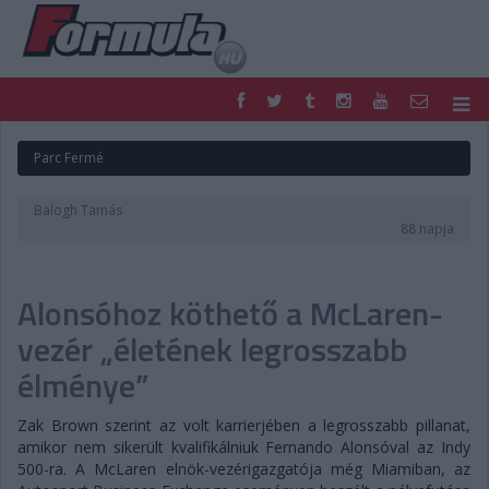
F1
PARC FERMÉ
Parc Fermé
FORMULA
MOTOR
NEMZETKÖZI
HAZAI
Balogh Tamás
RETRO
EGYÉB
88 napja
PODCAST
SHOP
LIVE
TIPPJÁTÉK
Alonsóhoz köthető a McLaren-
DIGITÁLIS MAGAZIN
PONTÁLLÁSOK
VERSENYNAPTÁRAK
vezér „életének legrosszabb
élménye”
Zak Brown szerint az volt karrierjében a legrosszabb pillanat,
amikor nem sikerült kvalifikálniuk Fernando Alonsóval az Indy
500-ra. A McLaren elnök-vezérigazgatója még Miamiban, az