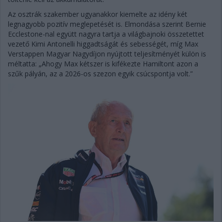
Az osztrák szakember ugyanakkor kiemelte az idény két
legnagyobb pozitív meglepetését is. Elmondása szerint Bernie
Ecclestone-nal együtt nagyra tartja a világbajnoki összetettet
vezető Kimi Antonelli higgadtságát és sebességét, míg Max
Verstappen Magyar Nagydíjon nyújtott teljesítményét külön is
méltatta: „Ahogy Max kétszer is kifékezte Hamiltont azon a
szűk pályán, az a 2026-os szezon egyik csúcspontja volt.”