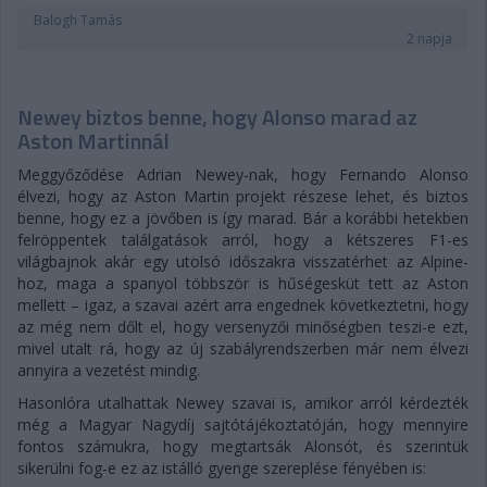
Balogh Tamás
2 napja
Newey biztos benne, hogy Alonso marad az
Aston Martinnál
Meggyőződése Adrian Newey-nak, hogy Fernando Alonso
élvezi, hogy az Aston Martin projekt részese lehet, és biztos
benne, hogy ez a jövőben is így marad. Bár a korábbi hetekben
felröppentek találgatások arról, hogy a kétszeres F1-es
világbajnok akár egy utolsó időszakra visszatérhet az Alpine-
hoz, maga a spanyol többször is hűségesküt tett az Aston
mellett – igaz, a szavai azért arra engednek következtetni, hogy
az még nem dőlt el, hogy versenyzői minőségben teszi-e ezt,
mivel utalt rá, hogy az új szabályrendszerben már nem élvezi
annyira a vezetést mindig.
Hasonlóra utalhattak Newey szavai is, amikor arról kérdezték
még a Magyar Nagydíj sajtótájékoztatóján, hogy mennyire
fontos számukra, hogy megtartsák Alonsót, és szerintük
sikerülni fog-e ez az istálló gyenge szereplése fényében is: