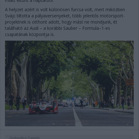
miatt eltűnt a naptárból.
A helyzet azért is volt különösen furcsa volt, mert miközben
Svájc tiltotta a pályaversenyeket, több jelentős motorsport-
projektnek is otthont adott, hogy mást ne mondjunk, itt
található az Audi – a korábbi Sauber – Formula–1-es
csapatának központja is.
Gobodics Tamás