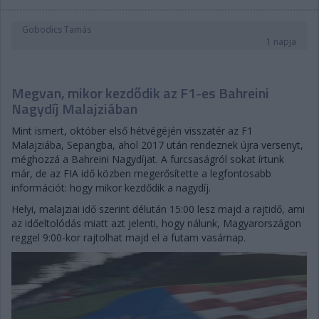
Gobodics Tamás
1 napja
Megvan, mikor kezdődik az F1-es Bahreini
Nagydíj Malajziában
Mint ismert, október első hétvégéjén visszatér az F1
Malajziába, Sepangba, ahol 2017 után rendeznek újra versenyt,
méghozzá a Bahreini Nagydíjat. A furcsaságról sokat írtunk
már, de az FIA idő közben megerősítette a legfontosabb
információt: hogy mikor kezdődik a nagydíj.
Helyi, malajziai idő szerint délután 15:00 lesz majd a rajtidő, ami
az időeltolódás miatt azt jelenti, hogy nálunk, Magyarországon
reggel 9:00-kor rajtolhat majd el a futam vasárnap.