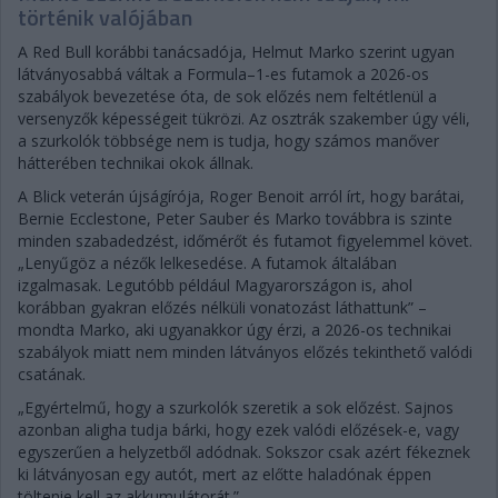
történik valójában
A Red Bull korábbi tanácsadója, Helmut Marko szerint ugyan
látványosabbá váltak a Formula–1-es futamok a 2026-os
szabályok bevezetése óta, de sok előzés nem feltétlenül a
versenyzők képességeit tükrözi. Az osztrák szakember úgy véli,
a szurkolók többsége nem is tudja, hogy számos manőver
hátterében technikai okok állnak.
A Blick veterán újságírója, Roger Benoit arról írt, hogy barátai,
Bernie Ecclestone, Peter Sauber és Marko továbbra is szinte
minden szabadedzést, időmérőt és futamot figyelemmel követ.
„Lenyűgöz a nézők lelkesedése. A futamok általában
izgalmasak. Legutóbb például Magyarországon is, ahol
korábban gyakran előzés nélküli vonatozást láthattunk” –
mondta Marko, aki ugyanakkor úgy érzi, a 2026-os technikai
szabályok miatt nem minden látványos előzés tekinthető valódi
csatának.
„Egyértelmű, hogy a szurkolók szeretik a sok előzést. Sajnos
azonban aligha tudja bárki, hogy ezek valódi előzések-e, vagy
egyszerűen a helyzetből adódnak. Sokszor csak azért fékeznek
ki látványosan egy autót, mert az előtte haladónak éppen
töltenie kell az akkumulátorát.”