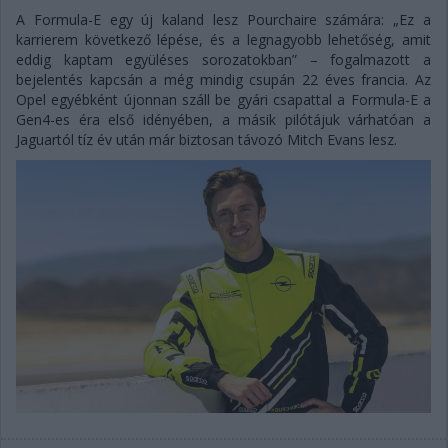
A Formula-E egy új kaland lesz Pourchaire számára: „Ez a
karrierem következő lépése, és a legnagyobb lehetőség, amit
eddig kaptam együléses sorozatokban” – fogalmazott a
bejelentés kapcsán a még mindig csupán 22 éves francia. Az
Opel egyébként újonnan száll be gyári csapattal a Formula-E a
Gen4-es éra első idényében, a másik pilótájuk várhatóan a
Jaguartól tíz év után már biztosan távozó Mitch Evans lesz.