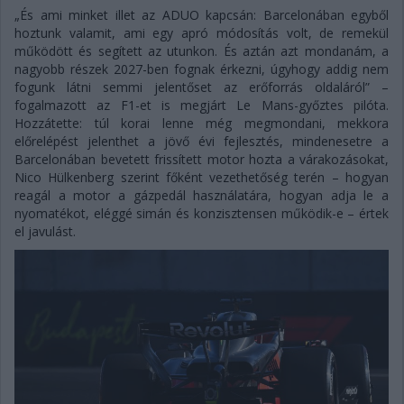
„És ami minket illet az ADUO kapcsán: Barcelonában egyből
hoztunk valamit, ami egy apró módosítás volt, de remekül
működött és segített az utunkon. És aztán azt mondanám, a
nagyobb részek 2027-ben fognak érkezni, úgyhogy addig nem
fogunk látni semmi jelentőset az erőforrás oldaláról” –
fogalmazott az F1-et is megjárt Le Mans-győztes pilóta.
Hozzátette: túl korai lenne még megmondani, mekkora
előrelépést jelenthet a jövő évi fejlesztés, mindenesetre a
Barcelonában bevetett frissített motor hozta a várakozásokat,
Nico Hülkenberg szerint főként vezethetőség terén – hogyan
reagál a motor a gázpedál használatára, hogyan adja le a
nyomatékot, eléggé simán és konzisztensen működik-e – értek
el javulást.