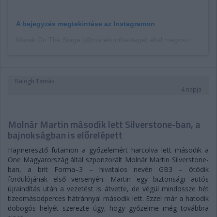
A bejegyzés megtekintése az Instagramon
Marek On The Stage (@marekonthestage) által megosztott bejegyzés
Balogh Tamás
4 napja
Molnár Martin második lett Silverstone-ban, a
bajnokságban is előrelépett
Hajmeresztő futamon a győzelemért harcolva lett második a
One Magyarország által szponzorált Molnár Martin Silverstone-
ban, a brit Forma–3 – hivatalos nevén GB3 – ötödik
fordulójának első versenyén. Martin egy biztonsági autós
újraindítás után a vezetést is átvette, de végül mindössze hét
tizedmásodperces hátránnyal második lett. Ezzel már a hatodik
dobogós helyét szerezte úgy, hogy győzelme még továbbra