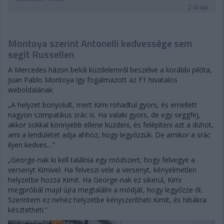
2 órája
Montoya szerint Antonelli kedvessége sem
segít Russellen
A Mercedes házon belüli küzdelemről beszélve a korábbi pilóta,
Juan Pablo Montoya így fogalmazott az F1 hivatalos
weboldalának:
„A helyzet bonyolult, mert Kimi rohadtul gyors, és emellett
nagyon szimpatikus srác is. Ha valaki gyors, de egy seggfej,
akkor sokkal könnyebb ellene küzdeni, és felépíteni azt a dühöt,
ami a lendületet adja ahhoz, hogy legyőzzük. De amikor a srác
ilyen kedves…”
„George-nak ki kell találnia egy módszert, hogy felvegye a
versenyt Kimivel. Ha felveszi vele a versenyt, kényelmetlen
helyzetbe hozza Kimit. Ha George-nak ez sikerül, Kimi
megpróbál majd újra megtalálni a módját, hogy legyőzze őt.
Szerintem ez nehéz helyzetbe kényszerítheti Kimit, és hibákra
késztetheti.”