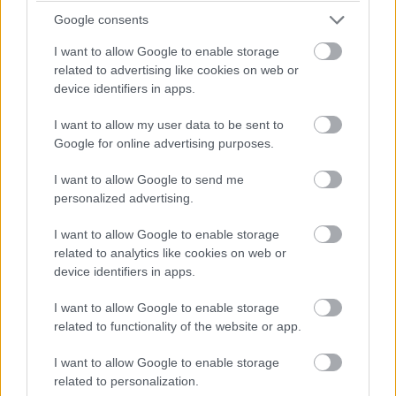
rengeteg fejlesztést hoztunk mostanáig, hogy próbáljuk
Google consents
korrigálni azt a hatalmas hátrányt, amivel eleinte rendelkeztünk.
Valószínűleg nehéz elképzelni, hogy ebben a ritmusban fogjuk
I want to allow Google to enable storage
folytatni, mindenesetre meglátjuk, mi a legjobb módja annak,
related to advertising like cookies on web or
hogy ledolgozzuk ezt az utolsó három tizedmásodpercet.”
device identifiers in apps.
I want to allow my user data to be sent to
Google for online advertising purposes.
I want to allow Google to send me
personalized advertising.
I want to allow Google to enable storage
related to analytics like cookies on web or
device identifiers in apps.
I want to allow Google to enable storage
related to functionality of the website or app.
I want to allow Google to enable storage
related to personalization.
Balogh Tamás