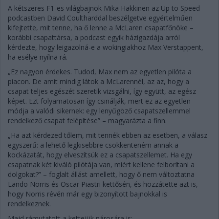
A kétszeres F1-es világbajnok Mika Hakkinen az Up to Speed
podcastben David Coultharddal beszélgetve egyértelműen
kifejtette, mit tenne, ha ő lenne a McLaren csapatfőnöke –
korábbi csapattársa, a podcast egyik házigazdája arról
kérdezte, hogy leigazolná-e a wokingiakhoz Max Verstappent,
ha esélye nyílna rá.
„Ez nagyon érdekes. Tudod, Max nem az egyetlen pilóta a
piacon. De amit mindig látok a McLarennél, az az, hogy a
csapat teljes egészét szeretik vizsgálni, így együtt, az egész
képet. Ezt folyamatosan így csinálják, mert ez az egyetlen
módja a valódi sikernek: egy lenyűgöző csapatszellemmel
rendelkező csapat felépítése” – magyarázta a finn.
„Ha azt kérdezed tőlem, mit tennék ebben az esetben, a válasz
egyszerű: a lehető legkisebbre csökkenteném annak a
kockázatát, hogy elveszítsük ez a csapatszellemet. Ha egy
csapatnak két kiváló pilótája van, miért kellene felborítani a
dolgokat?” – foglalt állást amellett, hogy ő nem változtatna
Lando Norris és Oscar Piastri kettősén, és hozzátette azt is,
hogy Norris révén már egy bizonyított bajnokkal is
rendelkeznek.
Majd rámutatott a kettejük párosára is: