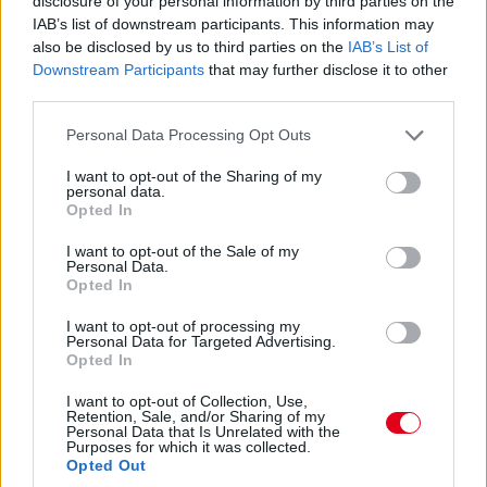
disclosure of your personal information by third parties on the
Balogh Tamás
IAB’s list of downstream participants. This information may
3 napja
also be disclosed by us to third parties on the
IAB’s List of
Downstream Participants
that may further disclose it to other
third parties.
Lassuló fejlesztési ütemre számít a Red Bull
Please note that this website/app uses one or more Google
Personal Data Processing Opt Outs
Mivel egy új F1-es szabályrendszer első idényéről van szó,
services and may gather and store information including but
várható volt, hogy kiélezett lesz a fejlesztési háború a csapatok
not limited to your visit or usage behaviour. You may click to
I want to opt-out of the Sharing of my
között. A szezon első felében láthattunk is több nagy fejlesztési
personal data.
grant or deny consent to Google and its third-party tags to
Opted In
csomagot az istállók többségénél, ezek pedig rendszerint
use your data for below specified purposes in below Google
valóban előrelépést is jelentettek (talán a Haas és a Williams
consent section.
I want to opt-out of the Sale of my
jelentik a kivételt). A Red Bullnál is működött például a
Personal Data.
Miamiban és a Spielbergben bevetett csomag, ám Laurent
Opted In
Mekies csapatfőnök szerint az évad hátralévő részében már
lassulni fog a fejlesztési ütemük, részben azért, mert a
I want to opt-out of processing my
Personal Data for Targeted Advertising.
költségeket meg kell osztani a 2027-es autó munkálatai között
Opted In
is:
„Nem tudom, a többiekkel mi a helyzet, de az biztos, hogy egy
I want to opt-out of Collection, Use,
Retention, Sale, and/or Sharing of my
ponton döntést kell hoznunk, hogyan egyensúlyozunk az idei és
Personal Data that Is Unrelated with the
a jövő év között. Arra számítok, hogy ez hamarabb meg fog
Purposes for which it was collected.
történni, mint tavaly. Szóval főleg a szabályzat fényében
Opted Out
dönteni fogunk” – idézi Mekiest a Crash.net. „Ami minket illet,