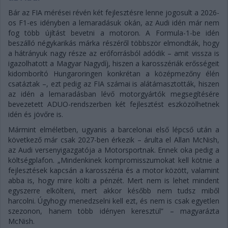
Bár az FIA mérései révén két fejlesztésre lenne jogosult a 2026-
os F1-es idényben a lemaradásuk okán, az Audi idén már nem
fog több újítást bevetni a motoron. A Formula-1-be idén
beszálló négykarikás márka részéről többször elmondták, hogy
a hátrányuk nagy része az erőforrásból adódik – amit vissza is
igazolhatott a Magyar Nagydíj, hiszen a karosszériák erősségeit
kidomborító Hungaroringen konkrétan a középmezőny élén
csatáztak –, ezt pedig az FIA számai is alátámasztották, hiszen
az idén a lemaradásban lévő motorgyártók megsegítésére
bevezetett ADUO-rendszerben két fejlesztést eszközölhetnek
idén és jövőre is.
Mármint elméletben, ugyanis a barcelonai első lépcső után a
következő már csak 2027-ben érkezik – árulta el Allan McNish,
az Audi versenyigazgatója a Motorsportnak. Ennek oka pedig a
költségplafon. „Mindenkinek kompromisszumokat kell kötnie a
fejlesztések kapcsán a karosszéria és a motor között, valamint
abba is, hogy mire költi a pénzét. Mert nem is lehet mindent
egyszerre elkölteni, mert akkor később nem tudsz miből
harcolni. Úgyhogy menedzselni kell ezt, és nem is csak egyetlen
szezonon, hanem több idényen keresztül” – magyarázta
McNish.