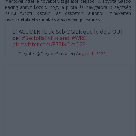
mentővel vitték el további vizsgálatok céljából. A Toyota Gazoo
Racing annyit közölt, hogy a pilóta és navigátora is segítség
nélkül tudott kiszállni az összetört autóból, mindketten
„eszméletüknél vannak és alapvetően jól vannak”.
El ACCIDENTE de Seb OGIER que lo deja OUT
del
#SectoRallyFinland
#WRC
pic.twitter.com/E75lKOmQ29
— Diegote (@DiegoteSimracer)
August 1, 2026