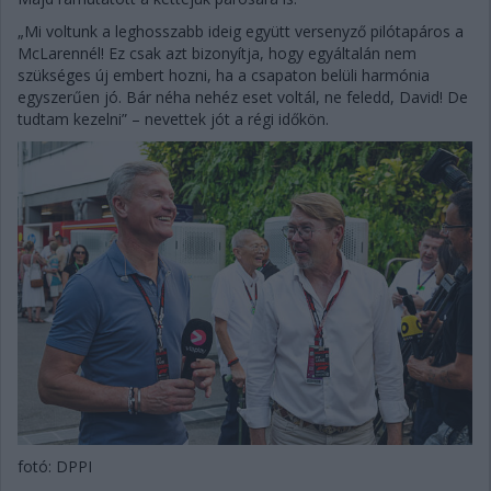
„Mi voltunk a leghosszabb ideig együtt versenyző pilótapáros a
McLarennél! Ez csak azt bizonyítja, hogy egyáltalán nem
szükséges új embert hozni, ha a csapaton belüli harmónia
egyszerűen jó. Bár néha nehéz eset voltál, ne feledd, David! De
tudtam kezelni” – nevettek jót a régi időkön.
fotó: DPPI