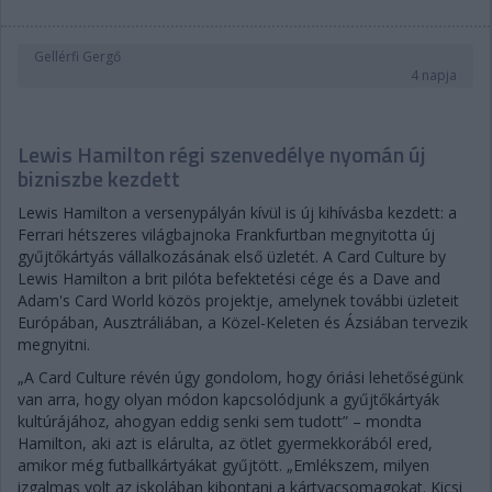
Gellérfi Gergő
4 napja
Lewis Hamilton régi szenvedélye nyomán új
bizniszbe kezdett
Lewis Hamilton a versenypályán kívül is új kihívásba kezdett: a
Ferrari hétszeres világbajnoka Frankfurtban megnyitotta új
gyűjtőkártyás vállalkozásának első üzletét. A Card Culture by
Lewis Hamilton a brit pilóta befektetési cége és a Dave and
Adam's Card World közös projektje, amelynek további üzleteit
Európában, Ausztráliában, a Közel-Keleten és Ázsiában tervezik
megnyitni.
„A Card Culture révén úgy gondolom, hogy óriási lehetőségünk
van arra, hogy olyan módon kapcsolódjunk a gyűjtőkártyák
kultúrájához, ahogyan eddig senki sem tudott” – mondta
Hamilton, aki azt is elárulta, az ötlet gyermekkorából ered,
amikor még futballkártyákat gyűjtött. „Emlékszem, milyen
izgalmas volt az iskolában kibontani a kártyacsomagokat. Kicsi