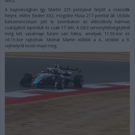
sincs.
A bajnokságban így Martin 235 pontjával feljött a második
helyre, előtte Bedrin 332, mögötte Fluxa 217 ponttal áll. Utóbbi
balszerencsésen jött ki szombaton az üldözőboly hármas
csatájából: kipördült és csak 17. lett. A GB3 versenyhétvégéjéből
még két vasárnapi futam van hátra, amelyek 11:50-kor és
16:15-kor rajtolnak. Molnár Martin előbbit a 4., utóbbit a 9.
rajthelyről kezdi majd meg.