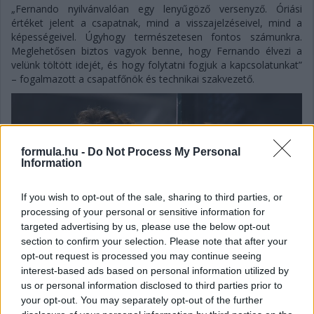
„Fernando nyilvánvalóan egy lenyűgöző versenyző. Óriási
értéket jelent a csapatnak, mind a visszajelzéseivel, mind a
képességeivel. Úgyhogy természetesen fontos számunkra.
Meglehetősen biztos vagyok benne, hogy Fernando élvezi a
velünk töltött idejét, és hogy folytatni fogjuk a kapcsolatunkat”
– fogalmazott a csapatfőnök és technikai szakvezető.
formula.hu -
Do Not Process My Personal
Information
If you wish to opt-out of the sale, sharing to third parties, or
processing of your personal or sensitive information for
targeted advertising by us, please use the below opt-out
section to confirm your selection. Please note that after your
opt-out request is processed you may continue seeing
interest-based ads based on personal information utilized by
us or personal information disclosed to third parties prior to
your opt-out. You may separately opt-out of the further