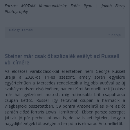
Forrás: MOTAM Kommunikáció; Fotó: Ryan | Jakob Ebrey
Photography
Balogh Tamás
5 napja
Steiner már csak öt százalék esélyt ad Russell
vb-címére
Az előzetes várakozásokkal ellentétben nem George Russell
uralja a 2026-os F1-es szezont, amely során egyelőre
egyértelműen a Mercedes rendelkezik a legjobb autóval az új
szabályrendszer első évében, hanem Kimi Antonelli: az ifjú olasz
már hat győzelmet aratott, míg rutinosabb brit csapattársa
csupán kettőt. Russell így féltávnál csupán a harmadik a
világbajnoki összetettben, 59 pontra Antonelliről és 9-re az őt
szintén előző ferraris Lewis Hamiltontól. Ebben persze szerepet
játszik jó pár peches pillanat is, de az is kétségtelen, hogy a
nagydíjhétvégék többségén a tempója is elmarad Antonelliétől.