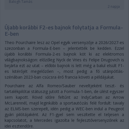
Balogh Tamás
2 napja
Újabb korábbi F2-es bajnok folytatja a Formula-
E-ben
Theo Pourchaire lesz az Opel egyik versenyzője a 2026/2027-es
szezonban a Formula-E-ben – jelentették be kedden. Ezzel
újabb korábbi Formula-2-es bajnok köt ki az elektromos
világbajnokságon: előzőleg Nyck de Vries és Felipe Drugovich is
bejárta ezt az utat – előbbi bajnok is lett még a balul elsült F1-
es kitérőjét megelőzően –, most pedig a fő utánpótlás-
szériában 2023-ban csúcsra érő francia követi a példájukat.
Pourchaire az Alfa Romeo/Sauber neveltjeként teszt- és
tartalékpilótai státuszig jutott a Formula-1-ben, de ülést egyszer
sem kapott. Rövid időre feltűnt az IndyCarban az Arrow
McLarennél, majd leginkább a sportautózás felé fordult: tavaly
az ELMS-ben szerepelt, idén pedig a WEC-ben indul a Peugeot
gyári pilótájaként. Az F1-gyel sem veszítette el teljesen a
kapcsolatot, a Mercedes igazolta le fejlesztőversenyzőnek az
idei esztendőre.