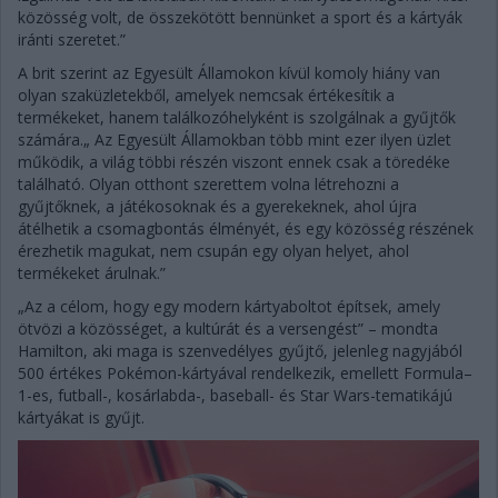
közösség volt, de összekötött bennünket a sport és a kártyák
iránti szeretet.”
A brit szerint az Egyesült Államokon kívül komoly hiány van
olyan szaküzletekből, amelyek nemcsak értékesítik a
termékeket, hanem találkozóhelyként is szolgálnak a gyűjtők
számára.„ Az Egyesült Államokban több mint ezer ilyen üzlet
működik, a világ többi részén viszont ennek csak a töredéke
található. Olyan otthont szerettem volna létrehozni a
gyűjtőknek, a játékosoknak és a gyerekeknek, ahol újra
átélhetik a csomagbontás élményét, és egy közösség részének
érezhetik magukat, nem csupán egy olyan helyet, ahol
termékeket árulnak.”
„Az a célom, hogy egy modern kártyaboltot építsek, amely
ötvözi a közösséget, a kultúrát és a versengést” – mondta
Hamilton, aki maga is szenvedélyes gyűjtő, jelenleg nagyjából
500 értékes Pokémon-kártyával rendelkezik, emellett Formula–
1-es, futball-, kosárlabda-, baseball- és Star Wars-tematikájú
kártyákat is gyűjt.