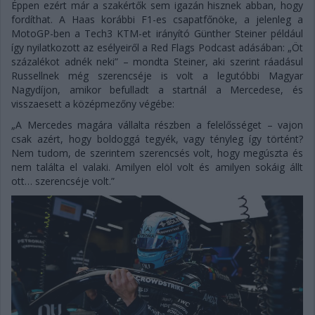
Éppen ezért már a szakértők sem igazán hisznek abban, hogy
fordíthat. A Haas korábbi F1-es csapatfőnöke, a jelenleg a
MotoGP-ben a Tech3 KTM-et irányító Günther Steiner például
így nyilatkozott az esélyeiről a Red Flags Podcast adásában: „Öt
százalékot adnék neki” – mondta Steiner, aki szerint ráadásul
Russellnek még szerencséje is volt a legutóbbi Magyar
Nagydíjon, amikor befulladt a startnál a Mercedese, és
visszaesett a középmezőny végébe:
„A Mercedes magára vállalta részben a felelősséget – vajon
csak azért, hogy boldoggá tegyék, vagy tényleg így történt?
Nem tudom, de szerintem szerencsés volt, hogy megúszta és
nem találta el valaki. Amilyen elöl volt és amilyen sokáig állt
ott… szerencséje volt.”