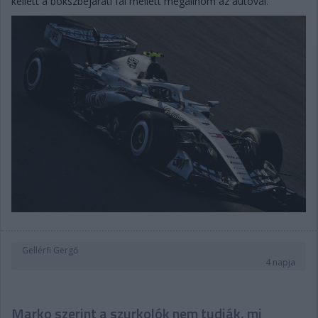
kellett a bokszbejárati fal mellett megállnom az autóval.”
Gellérfi Gergő
4 napja
Marko szerint a szurkolók nem tudják, mi