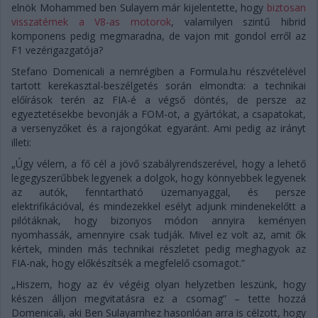
elnök Mohammed ben Sulayem már kijelentette, hogy
biztosan
visszatérnek a V8-as motorok
, valamilyen szintű hibrid
komponens pedig megmaradna, de vajon mit gondol erről az
F1 vezérigazgatója?
Stefano Domenicali a nemrégiben a Formula.hu részvételével
tartott kerekasztal-beszélgetés során elmondta: a technikai
előírások terén az FIA-é a végső döntés, de persze az
egyeztetésekbe bevonják a FOM-ot, a gyártókat, a csapatokat,
a versenyzőket és a rajongókat egyaránt. Ami pedig az irányt
illeti:
„Úgy vélem, a fő cél a jövő szabályrendszerével, hogy a lehető
legegyszerűbbek legyenek a dolgok, hogy könnyebbek legyenek
az autók, fenntartható üzemanyaggal, és persze
elektrifikációval, és mindezekkel esélyt adjunk mindenekelőtt a
pilótáknak, hogy bizonyos módon annyira keményen
nyomhassák, amennyire csak tudják. Mivel ez volt az, amit ők
kértek, minden más technikai részletet pedig meghagyok az
FIA-nak, hogy előkészítsék a megfelelő csomagot.”
„Hiszem, hogy az év végéig olyan helyzetben leszünk, hogy
készen álljon megvitatásra ez a csomag” – tette hozzá
Domenicali, aki Ben Sulayamhez hasonlóan arra is célzott, hogy