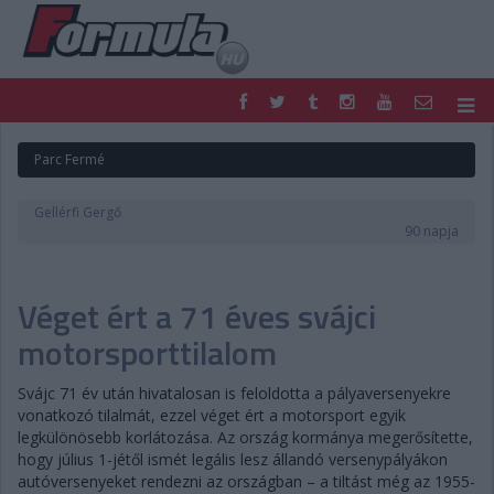
F1
PARC FERMÉ
Parc Fermé
FORMULA
MOTOR
NEMZETKÖZI
HAZAI
Gellérfi Gergő
RETRO
EGYÉB
90 napja
PODCAST
SHOP
LIVE
TIPPJÁTÉK
Véget ért a 71 éves svájci
DIGITÁLIS MAGAZIN
PONTÁLLÁSOK
VERSENYNAPTÁRAK
motorsporttilalom
Svájc 71 év után hivatalosan is feloldotta a pályaversenyekre
vonatkozó tilalmát, ezzel véget ért a motorsport egyik
legkülönösebb korlátozása. Az ország kormánya megerősítette,
hogy július 1-jétől ismét legális lesz állandó versenypályákon
autóversenyeket rendezni az országban – a tiltást még az 1955-