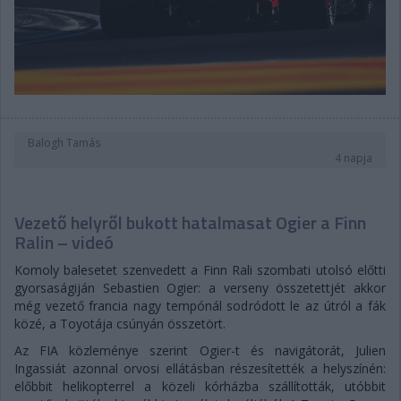
Balogh Tamás
4 napja
Vezető helyről bukott hatalmasat Ogier a Finn
Ralin – videó
Komoly balesetet szenvedett a Finn Rali szombati utolsó előtti
gyorsaságiján Sebastien Ogier: a verseny összetettjét akkor
még vezető francia nagy tempónál sodródott le az útról a fák
közé, a Toyotája csúnyán összetört.
Az FIA közleménye szerint Ogier-t és navigátorát, Julien
Ingassiát azonnal orvosi ellátásban részesítették a helyszínén:
előbbit helikopterrel a közeli kórházba szállították, utóbbit