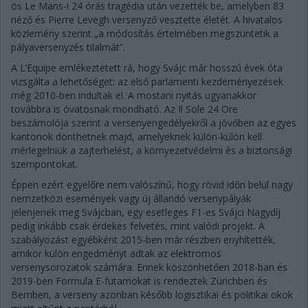
ös Le Mans-i 24 órás tragédia után vezették be, amelyben 83
néző és Pierre Levegh versenyző vesztette életét. A hivatalos
közlemény szerint „a módosítás értelmében megszüntetik a
pályaversenyzés tilalmát”.
A L’Equipe emlékeztetett rá, hogy Svájc már hosszú évek óta
vizsgálta a lehetőséget: az első parlamenti kezdeményezések
még 2010-ben indultak el. A mostani nyitás ugyanakkor
továbbra is óvatosnak mondható. Az Il Sole 24 Ore
beszámolója szerint a versenyengedélyekről a jövőben az egyes
kantonok dönthetnek majd, amelyeknek külön-külön kell
mérlegelniük a zajterhelést, a környezetvédelmi és a biztonsági
szempontokat.
Éppen ezért egyelőre nem valószínű, hogy rövid időn belül nagy
nemzetközi események vagy új állandó versenypályák
jelenjenek meg Svájcban, egy esetleges F1-es Svájci Nagydíj
pedig inkább csak érdekes felvetés, mint valódi projekt. A
szabályozást egyébként 2015-ben már részben enyhítették,
amikor külön engedményt adtak az elektromos
versenysorozatok számára. Ennek köszönhetően 2018-ban és
2019-ben Formula E-futamokat is rendeztek Zürichben és
Bernben, a verseny azonban később logisztikai és politikai okok