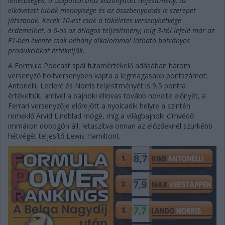
lehetőségek, a csapattárshoz viszonyított teljesítmény, az
elkövetett hibák mennyisége és az összbenyomás is szerepet
játszanak. Kerek 10-est csak a tökéletes versenyhétvége
érdemelhet, a 6-os az átlagos teljesítmény, míg 3-tól lefelé már az
F1-ben évente csak néhány alkalommal látható botrányos
produkciókat értékeljük.
A Formula Podcast spái futamértékelő adásában három
versenyző holtversenyben kapta a legmagasabb pontszámot:
Antonelli, Leclerc és Norris teljesítményét is 9,5 pontra
értékeltük, amivel a bajnoki éllovas tovább növelte előnyét, a
Ferrari versenyzője előrejött a nyolcadik helyre a szintén
remeklő Arvid Lindblad mögé, míg a világbajnoki címvédő
immáron dobogón áll, letaszítva onnan az előzőeknél szürkébb
hétvégét teljesítő Lewis Hamiltont.