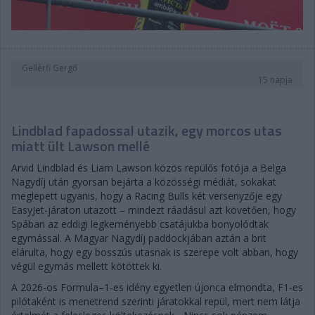
Gellérfi Gergő
15 napja
Lindblad fapadossal utazik, egy morcos utas
miatt ült Lawson mellé
Arvid Lindblad és Liam Lawson közös repülős fotója a Belga
Nagydíj után gyorsan bejárta a közösségi médiát, sokakat
meglepett ugyanis, hogy a Racing Bulls két versenyzője egy
EasyJet-járaton utazott – mindezt ráadásul azt követően, hogy
Spában az eddigi legkeményebb csatájukba bonyolódtak
egymással. A Magyar Nagydíj paddockjában aztán a brit
elárulta, hogy egy bosszús utasnak is szerepe volt abban, hogy
végül egymás mellett kötöttek ki.
A 2026-os Formula–1-es idény egyetlen újonca elmondta, F1-es
pilótaként is menetrend szerinti járatokkal repül, mert nem látja