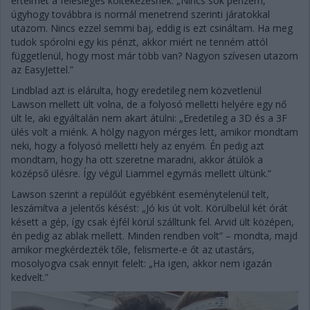
értelmét a felesleges költekezésnek. „Nincs sok pénzem,
úgyhogy továbbra is normál menetrend szerinti járatokkal
utazom. Nincs ezzel semmi baj, eddig is ezt csináltam. Ha meg
tudok spórolni egy kis pénzt, akkor miért ne tenném attól
függetlenül, hogy most már több van? Nagyon szívesen utazom
az EasyJettel.”
Lindblad azt is elárulta, hogy eredetileg nem közvetlenül
Lawson mellett ült volna, de a folyosó melletti helyére egy nő
ült le, aki egyáltalán nem akart átülni: „Eredetileg a 3D és a 3F
ülés volt a miénk. A hölgy nagyon mérges lett, amikor mondtam
neki, hogy a folyosó melletti hely az enyém. Én pedig azt
mondtam, hogy ha ott szeretne maradni, akkor átülök a
középső ülésre. Így végül Liammel egymás mellett ültünk.”
Lawson szerint a repülőút egyébként eseménytelenül telt,
leszámítva a jelentős késést: „Jó kis út volt. Körülbelül két órát
késett a gép, így csak éjfél körül szálltunk fel. Arvid ült középen,
én pedig az ablak mellett. Minden rendben volt” – mondta, majd
amikor megkérdezték tőle, felismerte-e őt az utastárs,
mosolyogva csak ennyit felelt: „Ha igen, akkor nem igazán
kedvelt.”