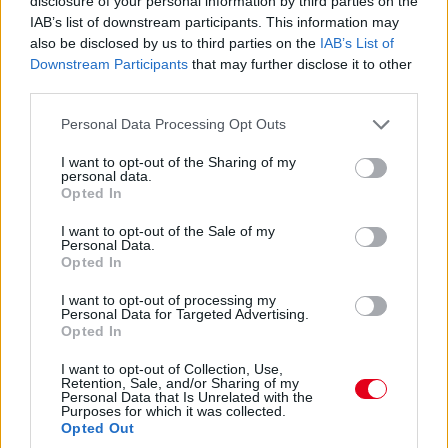
disclosure of your personal information by third parties on the
Sebastian Vettel azok táborát erősíti, akik szerint az új Formula–
IAB’s list of downstream participants. This information may
1-es autók rossz irányba viszik a sportot. A négyszeres
also be disclosed by us to third parties on the
IAB’s List of
világbajnok a
Financial Times
nak beszélt arról, hogy szerinte az
Downstream Participants
that may further disclose it to other
új generációs versenygépek elveszik a sportág lényegét
third parties.
Vettel szerint az F1-es versenyzés egyik legfontosabb eleme
Please note that this website/app uses one or more Google
mindig is az volt, hogy a versenyzők a féktávokon tudtak igazán
Personal Data Processing Opt Outs
services and may gather and store information including but
különbséget teremteni egymás között: „A versenyzés DNS-ének
része, hogy ki mer a legkésőbb fékezni. Ki tud még így is
not limited to your visit or usage behaviour. You may click to
I want to opt-out of the Sharing of my
personal data.
befordulni a kanyarba és nagy sebességet átvinni. Ebből derül ki,
grant or deny consent to Google and its third-party tags to
Opted In
hogy valaki igazán nagy versenyző vagy csak egy átlagos. Ezt
use your data for below specified purposes in below Google
megcsinálod tíz, tizenkét, tizenöt vagy húsz alkalommal egy kör
consent section.
I want to opt-out of the Sale of my
alatt, és ez határozza meg, milyen gyors vagy.”
Personal Data.
Opted In
A korábbi Formula–1-es pilóta attól is tart, hogy ha a
versenyzők nem élvezik az új autók vezetését, az előbb-utóbb a
I want to opt-out of processing my
szurkolók élményére is hatással lesz. Ezt egy futballos
Personal Data for Targeted Advertising.
Opted In
hasonlattal érzékeltette: szerinte a sport nem lesz ugyanolyan
szórakoztató, ha a góllövők már nem élveznék a gólszerzést.
I want to opt-out of Collection, Use,
Vettel a hibrid erőforrásokkal kapcsolatban is kritikát
Retention, Sale, and/or Sharing of my
fogalmazott meg. Elismerte, hogy a technológia hozzájárult
Personal Data that Is Unrelated with the
Purposes for which it was collected.
ahhoz, hogy olyan gyártók, mint az Audi belépjenek a Formula–
Opted Out
1-be, ugyanakkor úgy véli, az itt alkalmazott megoldásoknak