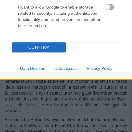
I want to allow Google to enable storage
related to security, including authentication
Balogh Tamás
functionality and fraud prevention, and other
16 napja
user protection.
A Hungaroringen próbálja ki először a fejlesztett
F1-es motorját a Honda?
CONFIRM
Sajtóhírek szerint néhány nappal a Formula-1-es Magyar
Nagydíj után, egy filmes nap keretében próbálja ki először az
Data Deletion
Data Access
Privacy Policy
Aston Martin a Honda továbbfejlesztett erőforrását. A
silverstone-i istálló és japán motorpartnere borzalmas
lemaradásban kezdte az idényt, ám mostanra eljött az újítások
ideje: ezen a hétvégén debütál a csapat kvázi B autója, tele
fejlesztésekkel, a nyári szünet után pedig Zandvoortban érkezik
a Honda frissített hajtáslánca – ez utóbbit az ADUO-rendszer
teszi lehetővé a motorfronton lemaradásban lévő gyártók
számára.
Ám mielőtt a Holland Nagydíjon élesben debütálna az új Honda-
motor, a SoyMotor és a PlanetF1 információi szerint már egy
filmes nap keretében ki fogják ezt próbálni, méghozzá nem