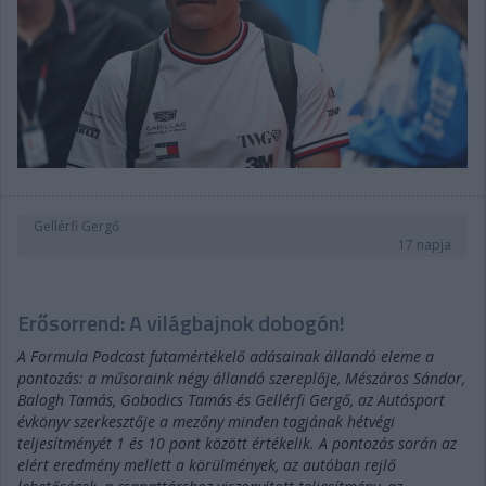
Gellérfi Gergő
17 napja
Erősorrend: A világbajnok dobogón!
A Formula Podcast futamértékelő adásainak állandó eleme a
pontozás: a műsoraink négy állandó szereplője, Mészáros Sándor,
Balogh Tamás, Gobodics Tamás és Gellérfi Gergő, az Autósport
évkönyv szerkesztője a mezőny minden tagjának hétvégi
teljesítményét 1 és 10 pont között értékelik. A pontozás során az
elért eredmény mellett a körülmények, az autóban rejlő