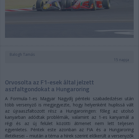
Balogh Tamás
15 napja
Orvosolta az F1-esek által jelzett
aszfaltgondokat a Hungaroring
A Formula-1-es Magyar Nagydíj pénteki szabadedzései után
több versenyző is megjegyezte, hogy helyenként huplissá vált
az újraaszfaltozott rész a Hungaroringen: főleg az utolsó
kanyarban adódtak problémák, valamint az 1-es kanyarnál a
régi és az új felület közötti átmenet nem lett teljesen
egyenletes. Péntek este azonban az FIA és a Hungaroring
illetékesei – miután a téma a hírek szerint előkerült a versenyzők