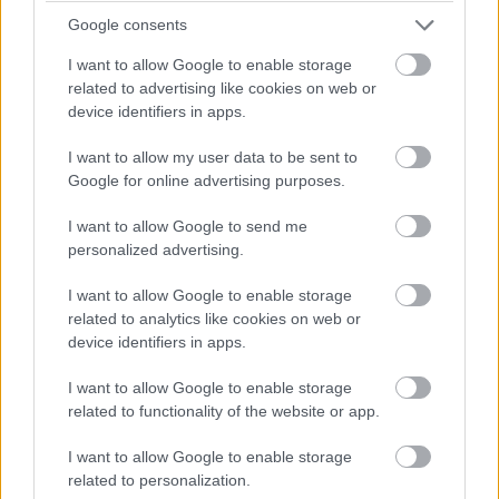
kevés valódi hasznuk van a közúti autókban.
Google consents
„A közúton azt figyeled, jön-e piros lámpa, elveszed a gázt,
lassítással és egy kis fékezéssel próbálod tölteni az
I want to allow Google to enable storage
akkumulátort, megállsz, aztán újra elindulsz. A versenyzés
related to advertising like cookies on web or
teljesen más. Ez a technika valaha bekerül egy Toyota Yarisba?
device identifiers in apps.
Nem, nem fog.”
I want to allow my user data to be sent to
Google for online advertising purposes.
I want to allow Google to send me
personalized advertising.
I want to allow Google to enable storage
related to analytics like cookies on web or
device identifiers in apps.
I want to allow Google to enable storage
related to functionality of the website or app.
I want to allow Google to enable storage
related to personalization.