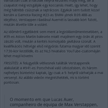
várhatóan csak a hatodik helyről kezdheti majd meg, de a
csapatot még vizsgálják egy koccanás miatt, így lehet, hogy
még hátrébb csúsznak a rajtrácson. Egyikük sem tudott közel
kerülni a Gamota Racing #23-as BMW-jének 8:09.488-as
idejéhez, Verstappen ráadásul Auernél is lassabb kört futott,
miután átvette tőle a volánt.
Az időmérő egyébként sem ment a legzökkenőmentesebben, a
#39-es Aston Martin balesete miatt majdnem egy órán át piros
zászló volt, miután a kerítés komolyabb javításra szorult. A
kvalifikációs hétvége első négyórás futama magyar idő szerint
17:30-kor kezdődik, és az NLS hivatalos YouTube-csatornáján
lehet majd követni.
FRISSÍTÉS:
A felügyelők vétkesnek találták Verstappenék
alakulatát a #941-es Porschéval való ütközésben, és három
rajthelyes büntetést kaptak, így csak a 9. helyről várhatják a mai
versenyt. Az alábbi videón megnézhetitek, mi is történt
pontosan.
O momento em que Lucas Auer,
companheiro de equipa de Max Verstappen,