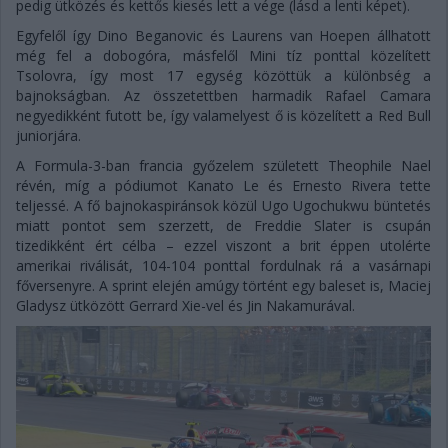
pedig ütközés és kettős kiesés lett a vége (lásd a lenti képet).
Egyfelől így Dino Beganovic és Laurens van Hoepen állhatott
még fel a dobogóra, másfelől Mini tíz ponttal közelített
Tsolovra, így most 17 egység közöttük a különbség a
bajnokságban. Az összetettben harmadik Rafael Camara
negyedikként futott be, így valamelyest ő is közelített a Red Bull
juniorjára.
A Formula-3-ban francia győzelem született Theophile Nael
révén, míg a pódiumot Kanato Le és Ernesto Rivera tette
teljessé. A fő bajnokaspiránsok közül Ugo Ugochukwu büntetés
miatt pontot sem szerzett, de Freddie Slater is csupán
tizedikként ért célba – ezzel viszont a brit éppen utolérte
amerikai riválisát, 104-104 ponttal fordulnak rá a vasárnapi
főversenyre. A sprint elején amúgy történt egy baleset is, Maciej
Gladysz ütközött Gerrard Xie-vel és Jin Nakamurával.