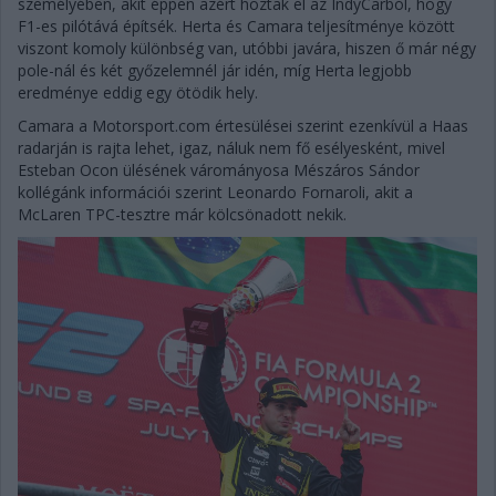
személyében, akit éppen azért hoztak el az IndyCarból, hogy
F1-es pilótává építsék. Herta és Camara teljesítménye között
viszont komoly különbség van, utóbbi javára, hiszen ő már négy
pole-nál és két győzelemnél jár idén, míg Herta legjobb
eredménye eddig egy ötödik hely.
Camara a Motorsport.com értesülései szerint ezenkívül a Haas
radarján is rajta lehet, igaz, náluk nem fő esélyesként, mivel
Esteban Ocon ülésének várományosa Mészáros Sándor
kollégánk információi szerint Leonardo Fornaroli, akit a
McLaren TPC-tesztre már kölcsönadott nekik.