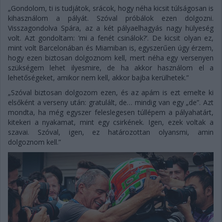
„Gondolom, ti is tudjátok, srácok, hogy néha kicsit túlságosan is
kihasználom a pályát. Szóval próbálok ezen dolgozni.
Visszagondolva Spára, az a két pályaelhagyás nagy hülyeség
volt. Azt gondoltam: ’mi a fenét csinálok?’. De kicsit olyan ez,
mint volt Barcelonában és Miamiban is, egyszerűen úgy érzem,
hogy ezen biztosan dolgoznom kell, mert néha egy versenyen
szükségem lehet ilyesmire, de ha akkor használom el a
lehetőségeket, amikor nem kell, akkor bajba kerülhetek.”
„Szóval biztosan dolgozom ezen, és az apám is ezt emelte ki
elsőként a verseny után: gratulált, de… mindig van egy „de”. Azt
mondta, ha még egyszer feleslegesen túllépem a pályahatárt,
kitekeri a nyakamat, mint egy csirkének. Igen, ezek voltak a
szavai. Szóval, igen, ez határozottan olyansmi, amin
dolgoznom kell.”