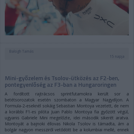
Balogh Tamás
15 napja
Mini-győzelem és Tsolov-ütközés az F2-ben,
pontegyenlőség az F3-ban a Hungaroringen
A fordított rajtrácsos sprintfutamokra került sor a
betétsorozatok esetén szombaton a Magyar Nagydíjon. A
Formula-2-eseknél sokáig Sebastian Montoya vezetett, de nem
a korábbi F1-es pilóta Juan Pablo Montoya fia győzött végül,
ugyanis Gabriele Mini megelőzte, idei második sikerét aratva.
Montoyát a bajnoki éllovas Nikola Tsolov is támadta, ám a
bolgár nagyon messziről vetődött be a kolumbiai mellé, ennek