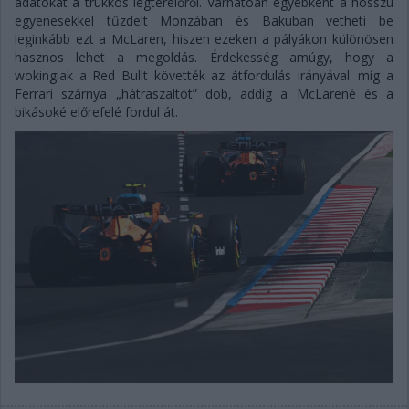
adatokat a trükkös légterelőről. Várhatóan egyébként a hosszú
egyenesekkel tűzdelt Monzában és Bakuban vetheti be
leginkább ezt a McLaren, hiszen ezeken a pályákon különösen
hasznos lehet a megoldás. Érdekesség amúgy, hogy a
wokingiak a Red Bullt követték az átfordulás irányával: míg a
Ferrari szárnya „hátraszaltót” dob, addig a McLarené és a
bikásoké előrefelé fordul át.