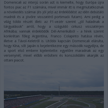
Domenicali az interjú során azt is kiemelte, hogy Európa újra
fontos piac az F1 számára, mivel immár itt is megmutatkoznak
a növekedés számai (és jól jelzi az érdeklődést az idén debütáló
madridi és a jövőre visszatérő portimaói futam). Ami pedig a
világ többi részét illeti: az F1-vezér szerint „jól haladnak a
tárgyalások” arról, hogy a száguldó cirkusz visszatérjen
Afrikába; vannak érdeklődők Dél-Amerikából – a hírek szerint
konkrétan főleg Argentína, Franco Colapinto hatása révén,
illetve a Távol-Keletről is. Utóbbi kapcsán Domenicali elárulta,
hogy Kína, sőt Japán is bejelentkezne egy második nagydíjra, de
a sport első embere kijelentette: egyelőre maradnak az egy
versenynél, mivel előbb erősíteni és konszolidálni akarják az
ottani piacot.