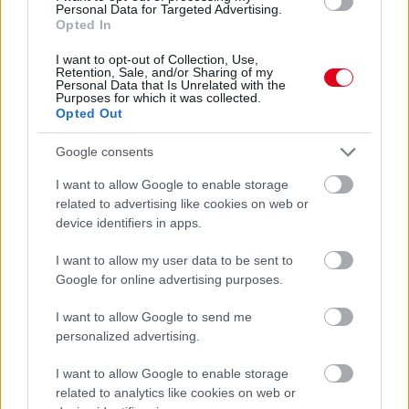
Personal Data for Targeted Advertising.
Opted In
I want to opt-out of Collection, Use,
Retention, Sale, and/or Sharing of my
Gobodics Tamás
Personal Data that Is Unrelated with the
10 napja
Purposes for which it was collected.
Opted Out
Norris: Saját magammal elégedett vagyok...
Google consents
Egy Lando Norris-szöveggel küldte el a sajtó képviselőit nyári
I want to allow Google to enable storage
szünetre a McLaren: a világbajnok istálló a világbajnok pilótával
related to advertising like cookies on web or
készített „interjúban” több témát is érintett – az egyik
device identifiers in apps.
legérdekesebb az volt, hogy mit gondol a Magyar Nagydíj
győztese a saját eddigi teljesítményéről.
I want to allow my user data to be sent to
Google for online advertising purposes.
Norris tavaly felért a csúcsra, idén viszont az autó nem
alkalmas arra, hogy az első helyekért csatázzon – igaz,
I want to allow Google to send me
Miamiban megnyert egy sprintet, a Hungaroringen pedig pole-t
personalized advertising.
és győzelmet is szerzett, de többször is kiesett eddig, és csak a
bajnokság ötödik helyéről várhatja a folytatást.
I want to allow Google to enable storage
„Őszintén szólva szerintem az én vezetésemet és a saját
related to analytics like cookies on web or
teljesítményemet értékelve elég boldog vagyok. Úgy érzem,