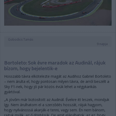
Gobodics Tamás
9 napja
Bortoleto: Sok évre maradok az Audinál, rájuk
bízom, hogy bejelentik-e
Hosszabb távra elkötelezte magát az Audihoz Gabriel Bortoleto
– nem árulta el, hogy pontosan milyen távra, de arról beszélt a
Sky F1-nek, hogy jó pár közös évük lehet a négykarikás
gyártóval.
„A jövőm már biztosított az Audinál. Évekre itt leszek, mondjuk
így. Nem árulhatom el a szerződés hosszát, rájuk hagyom,
hogy nyilvánossá akarják-e tenni, vagy sem. Én nem bánom,
rajtuk múlik, az ő döntésük. De amit elárulhatok, az az, hogy