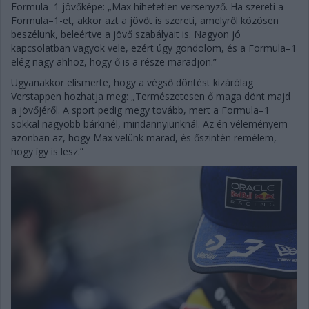
Formula–1 jövőképe: „Max hihetetlen versenyző. Ha szereti a
Formula–1-et, akkor azt a jövőt is szereti, amelyről közösen
beszélünk, beleértve a jövő szabályait is. Nagyon jó
kapcsolatban vagyok vele, ezért úgy gondolom, és a Formula–1
elég nagy ahhoz, hogy ő is a része maradjon.”
Ugyanakkor elismerte, hogy a végső döntést kizárólag
Verstappen hozhatja meg: „Természetesen ő maga dönt majd
a jövőjéről. A sport pedig megy tovább, mert a Formula–1
sokkal nagyobb bárkinél, mindannyiunknál. Az én véleményem
azonban az, hogy Max velünk marad, és őszintén remélem,
hogy így is lesz.”