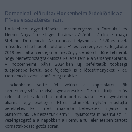
Domenicali elárulta: Hockenheim érdeklődik az
F1-es visszatérés iránt
Hockenheim egyeztetéseket kezdeményezett a Formula-1-es
Német Nagydíj esetleges feltámasztásáról – árulta el maga
Stefano Domenicali. Az ikonikus helyszín az 1970-es évek
második felétől adott otthont F1-es versenyeknek, legutóbb
2019-ben látta vendégül a mezőnyt, de időről időre felmerül,
hogy Németországnak vissza kellene térnie a versenynaptárba.
A hockenheimi pálya 2024-ben új befektetők többségi
tulajdonába került, akik fejlesztik is a létesítményeket – de
Domenicali szerint ennél még több kell:
„Hockenheim vette fel velünk a kapcsolatot, ők
kezdeményezték az első egyeztetéseket. De mint tudjuk, más
célokkal fejlesztik ott a motorsportos parkot. Ha egyeztetni
akarnak egy esetleges F1-es futamról, nyilván másfajta
befektetés kell, mert másfajta befektetést igényel a
platformunk. De beszéltünk erről” – nyilatkozta minderről az F1
vezérigazgatója a napokban a Formula.hu jelenlétében tartott
körasztal-beszélgetés során.