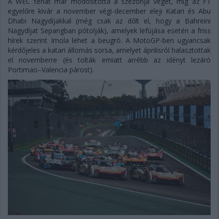
A WEC tehát már módosította a szezonja végét, míg az F1
egyelőre kivár a november végi-december eleji Katari és Abu
Dhabi Nagydíjakkal (még csak az dőlt el, hogy a Bahreini
Nagydíjat Sepangban pótolják), amelyek lefújása esetén a friss
hírek szerint Imola lehet a beugró. A MotoGP-ben ugyancsak
kérdőjeles a katari állomás sorsa, amelyet áprilisról halasztottak
el novemberre (és tolták emiatt arrébb az idényt lezáró
Portimao–Valencia párost).