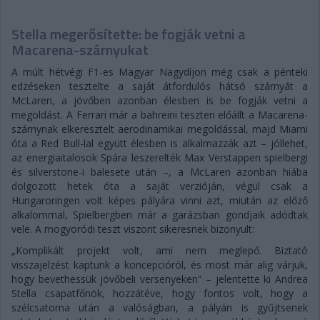
Stella megerősítette: be fogják vetni a
Macarena-szárnyukat
A múlt hétvégi F1-es Magyar Nagydíjon még csak a pénteki
edzéseken tesztelte a saját átfordulós hátsó szárnyát a
McLaren, a jövőben azonban élesben is be fogják vetni a
megoldást. A Ferrari már a bahreini teszten előállt a Macarena-
szárnynak elkeresztelt aerodinamikai megoldással, majd Miami
óta a Red Bull-lal együtt élesben is alkalmazzák azt – jóllehet,
az energiaitalosok Spára leszerelték Max Verstappen spielbergi
és silverstone-i balesete után –, a McLaren azonban hiába
dolgozott hetek óta a saját verzióján, végül csak a
Hungaroringen volt képes pályára vinni azt, miután az előző
alkalommal, Spielbergben már a garázsban gondjaik adódtak
vele. A mogyoródi teszt viszont sikeresnek bizonyult:
„Komplikált projekt volt, ami nem meglepő. Biztató
visszajelzést kaptunk a koncepcióról, és most már alig várjuk,
hogy bevethessük jövőbeli versenyeken” – jelentette ki Andrea
Stella csapatfőnök, hozzátéve, hogy fontos volt, hogy a
szélcsatorna után a valóságban, a pályán is gyűjtsenek