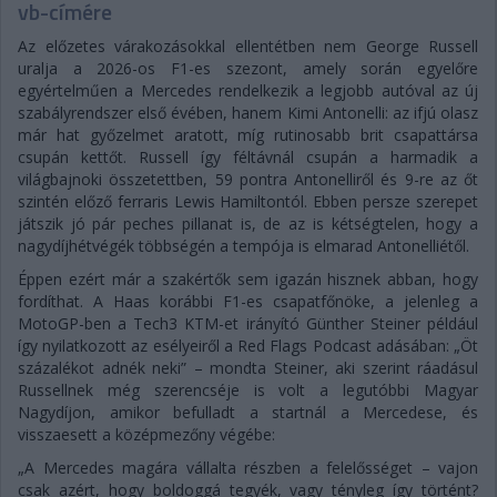
vb-címére
Az előzetes várakozásokkal ellentétben nem George Russell
uralja a 2026-os F1-es szezont, amely során egyelőre
egyértelműen a Mercedes rendelkezik a legjobb autóval az új
szabályrendszer első évében, hanem Kimi Antonelli: az ifjú olasz
már hat győzelmet aratott, míg rutinosabb brit csapattársa
csupán kettőt. Russell így féltávnál csupán a harmadik a
világbajnoki összetettben, 59 pontra Antonelliről és 9-re az őt
szintén előző ferraris Lewis Hamiltontól. Ebben persze szerepet
játszik jó pár peches pillanat is, de az is kétségtelen, hogy a
nagydíjhétvégék többségén a tempója is elmarad Antonelliétől.
Éppen ezért már a szakértők sem igazán hisznek abban, hogy
fordíthat. A Haas korábbi F1-es csapatfőnöke, a jelenleg a
MotoGP-ben a Tech3 KTM-et irányító Günther Steiner például
így nyilatkozott az esélyeiről a Red Flags Podcast adásában: „Öt
százalékot adnék neki” – mondta Steiner, aki szerint ráadásul
Russellnek még szerencséje is volt a legutóbbi Magyar
Nagydíjon, amikor befulladt a startnál a Mercedese, és
visszaesett a középmezőny végébe:
„A Mercedes magára vállalta részben a felelősséget – vajon
csak azért, hogy boldoggá tegyék, vagy tényleg így történt?