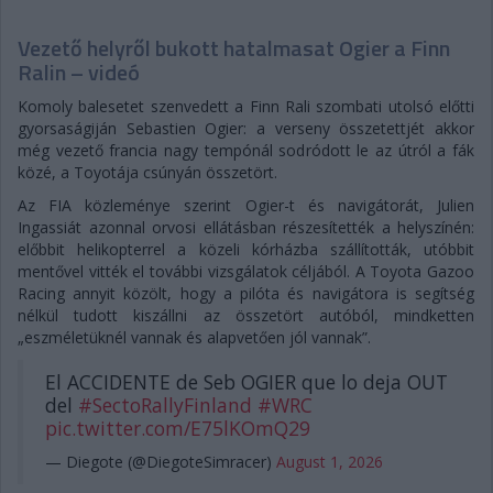
Vezető helyről bukott hatalmasat Ogier a Finn
Ralin – videó
Komoly balesetet szenvedett a Finn Rali szombati utolsó előtti
gyorsaságiján Sebastien Ogier: a verseny összetettjét akkor
még vezető francia nagy tempónál sodródott le az útról a fák
közé, a Toyotája csúnyán összetört.
Az FIA közleménye szerint Ogier-t és navigátorát, Julien
Ingassiát azonnal orvosi ellátásban részesítették a helyszínén:
előbbit helikopterrel a közeli kórházba szállították, utóbbit
mentővel vitték el további vizsgálatok céljából. A Toyota Gazoo
Racing annyit közölt, hogy a pilóta és navigátora is segítség
nélkül tudott kiszállni az összetört autóból, mindketten
„eszméletüknél vannak és alapvetően jól vannak”.
El ACCIDENTE de Seb OGIER que lo deja OUT
del
#SectoRallyFinland
#WRC
pic.twitter.com/E75lKOmQ29
— Diegote (@DiegoteSimracer)
August 1, 2026