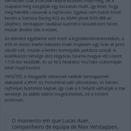
várhatóan csak a hatodik helyről kezdheti majd meg, de a
csapatot még vizsgálják egy koccanás miatt, így lehet, hogy
még hátrébb csúsznak a rajtrácson. Egyikük sem tudott közel
kerülni a Gamota Racing #23-as BMW-jének 8:09.488-as
idejéhez, Verstappen ráadásul Auernél is lassabb kört futott,
miután átvette tőle a volánt.
Az időmérő egyébként sem ment a legzökkenőmentesebben, a
#39-es Aston Martin balesete miatt majdnem egy órán át piros
zászló volt, miután a kerítés komolyabb javításra szorult. A
kvalifikációs hétvége első négyórás futama magyar idő szerint
17:30-kor kezdődik, és az NLS hivatalos YouTube-csatornáján
lehet majd követni.
FRISSÍTÉS:
A felügyelők vétkesnek találták Verstappenék
alakulatát a #941-es Porschéval való ütközésben, és három
rajthelyes büntetést kaptak, így csak a 9. helyről várhatják a mai
versenyt. Az alábbi videón megnézhetitek, mi is történt
pontosan.
O momento em que Lucas Auer,
companheiro de equipa de Max Verstappen,