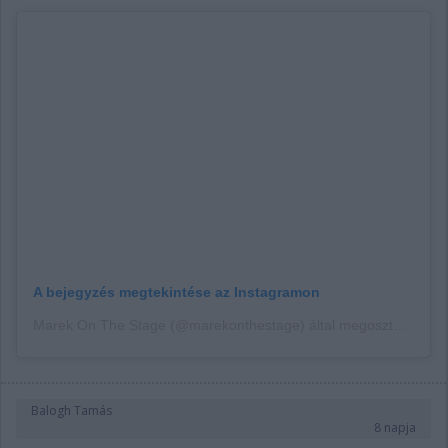
A bejegyzés megtekintése az Instagramon
Marek On The Stage (@marekonthestage) által megosztott bejegyzés
Balogh Tamás
8 napja