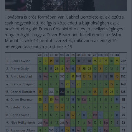
Továbbra is erős formában van Gabriel Bortoleto is, aki ezúttal
csak negyedik lett, de így is közeledett a bajnokságban ezt a
pozíciót elfoglaló Franco Colapintóhoz, és jó eséllyel végleges
maga mögött hagyta Oliver Bearmant. Ki kell emelni az Aston
Martint is, akik 14 pontot szereztek, miközben az eddigi 10
hétvégén összeadva jutott nekik 19.