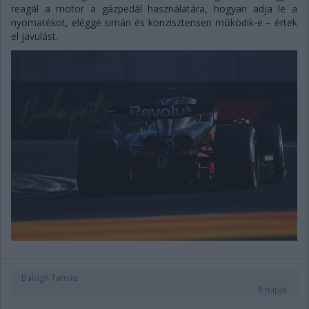
reagál a motor a gázpedál használatára, hogyan adja le a
nyomatékot, eléggé simán és konzisztensen működik-e – értek
el javulást.
Balogh Tamás
8 napja