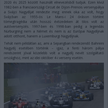
2020 és 2025 között használt elnevezésből tudjuk. Ezen kívül
1982-ben a franciaországi Circuit de Dijon-Prenois versenypálya
a Svájci Nagydíjat rendezte meg: ennek oka az volt, hogy
Svájcban az 1955-ös Le Mans-i 24 óráson történt
tömegtragédia után hosszú évtizedeken át tilos volt az
autóversenyzés. 1997-ben és 1998-ban pedig a legendás
Nürburgring nem a Német és nem is az Európai Nagydíjnak
adott otthont, hanem a Luxemburgi Nagydíjnak.
Tehát nem példátlan az, ami a Sepangban rendezendő Bahreini
Nagydíj esetében történik – igaz, a fenti három pálya
rendszerint jóval közelebb volt a nagydíj nevét szolgáltató
országhoz, mint az idei október 4-i verseny esetén.