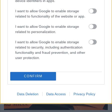
device identifiers in apps.
hogy jó munkát végeztem és kihoztam a maximumot az
autóból” – fogalmazott Norris.
I want to allow Google to enable storage
„Úgy érzem, hogy jobban vezettem eddig, mint tavaly a szezon
related to functionality of the website or app.
eddigi szakaszában, de sajnos nem vezetem a bajnokságot.
Nyilván jobb autót akarok és egy olyat, ami több lehetőséget,
I want to allow Google to enable storage
több esélyt és több eredményt ad nekem azzal a saját
related to personalization.
teljesítményemmel, ahogy én vezetek. De ez az F1.”
I want to allow Google to enable storage
related to security, including authentication
functionality and fraud prevention, and other
user protection.
CONFIRM
Data Deletion
Data Access
Privacy Policy