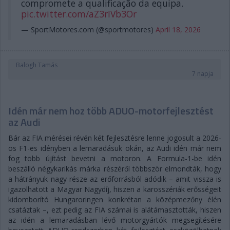
compromete a qualificação da equipa.
pic.twitter.com/aZ3rIVb3Or
— SportMotores.com (@sportmotores)
April 18, 2026
Balogh Tamás
7 napja
Idén már nem hoz több ADUO-motorfejlesztést
az Audi
Bár az FIA mérései révén két fejlesztésre lenne jogosult a 2026-
os F1-es idényben a lemaradásuk okán, az Audi idén már nem
fog több újítást bevetni a motoron. A Formula-1-be idén
beszálló négykarikás márka részéről többször elmondták, hogy
a hátrányuk nagy része az erőforrásból adódik – amit vissza is
igazolhatott a Magyar Nagydíj, hiszen a karosszériák erősségeit
kidomborító Hungaroringen konkrétan a középmezőny élén
csatáztak –, ezt pedig az FIA számai is alátámasztották, hiszen
az idén a lemaradásban lévő motorgyártók megsegítésére