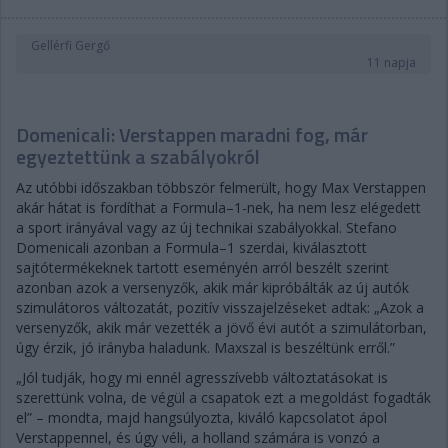
Gellérfi Gergő
11 napja
Domenicali: Verstappen maradni fog, már
egyeztettünk a szabályokról
Az utóbbi időszakban többször felmerült, hogy Max Verstappen
akár hátat is fordíthat a Formula–1-nek, ha nem lesz elégedett
a sport irányával vagy az új technikai szabályokkal. Stefano
Domenicali azonban a Formula–1 szerdai, kiválasztott
sajtótermékeknek tartott eseményén arról beszélt szerint
azonban azok a versenyzők, akik már kipróbálták az új autók
szimulátoros változatát, pozitív visszajelzéseket adtak: „Azok a
versenyzők, akik már vezették a jövő évi autót a szimulátorban,
úgy érzik, jó irányba haladunk. Maxszal is beszéltünk erről.”
„Jól tudják, hogy mi ennél agresszívebb változtatásokat is
szerettünk volna, de végül a csapatok ezt a megoldást fogadták
el” – mondta, majd hangsúlyozta, kiváló kapcsolatot ápol
Verstappennel, és úgy véli, a holland számára is vonzó a