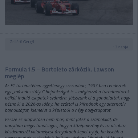
Gellérfi Gergő
13 napja
Formula1.5 – Bortoleto zárkózik, Lawson
meglép
Az F1 történetében egyetlenegy szezonban, 1987-ben rendeztek
egy „másodosztályú” bajnokságot is – méghozzá a turbómotorok
nélkül induló csapatok számára. Játsszunk el a gondolattal, hogy
nézne ki a 2026-os idény, ha ezúttal is kiírnának egy alternatív
bajnokságot, kiemelve a képletből a négy nagycsapatot.
Persze ez alapvetően nem más, mint játék a számokkal, de
annyiban mégis tanulságos, hogy a középmezőny és az alsóház
küzdelmeiről valamelyest árnyaltabb képet nyújt, ha kisebb a
nagycsapatok esetenkénti botladozásának köszönhető kiugró