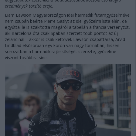
eredmények torzító ereje.
Liam Lawson Magyarországon idei harmadik futamgyőzelmével
nem csupán beérte Pierre Gaslyt az idei győzelmi lista élén, de
egyúttal le is szakította magáról a tabellán a francia versenyzőt,
aki Barcelona óta csak Spában szerzett több pontot az új-
zélandinál – akkor is csak kettővel. Lawson csapattársa, Arvid
Lindblad elsősorban egy körön van nagy formában, hiszen
sorozatban a harmadik rajtelsőségét szerezte, győzelme
viszont továbbra sincs.