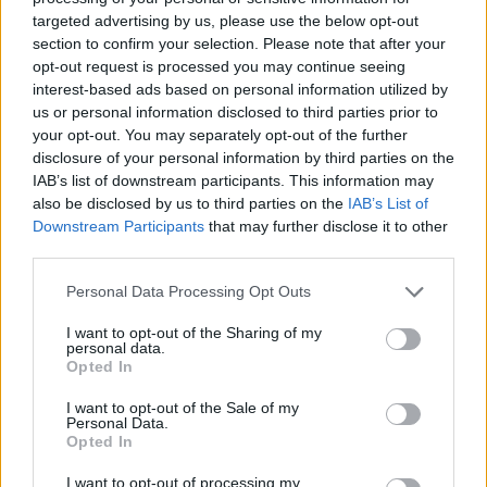
szerepeltetése: a McLaren közlése szerint idén már ötödik
targeted advertising by us, please use the below opt-out
alkalommal vezethette az MCL60-ast, most pedig egyszerre
section to confirm your selection. Please note that after your
lehetett pályán a konstruktőri címvédő istálló aktuális két
opt-out request is processed you may continue seeing
pilótájával. „Nézni, ahogy különböző helyzeteket
interest-based ads based on personal information utilized by
megközelítenek, illetve hallgatni a visszajelzéseiket értékes
us or personal information disclosed to third parties prior to
tanulási tapasztalat volt számomra” – mondta el az olasz, akit
your opt-out. You may separately opt-out of the further
egyébként utazó tudósítónk, Mészáros Sándor információi
disclosure of your personal information by third parties on the
szerint is szóba hoztak a Haas ülésével 2027-re (akikkel
IAB’s list of downstream participants. This information may
korábban szintén tesztelt már egy ízben).
also be disclosed by us to third parties on the
IAB’s List of
Downstream Participants
that may further disclose it to other
third parties.
Please note that this website/app uses one or more Google
Personal Data Processing Opt Outs
services and may gather and store information including but
not limited to your visit or usage behaviour. You may click to
I want to opt-out of the Sharing of my
personal data.
grant or deny consent to Google and its third-party tags to
Opted In
use your data for below specified purposes in below Google
consent section.
I want to opt-out of the Sale of my
Personal Data.
Opted In
I want to opt-out of processing my