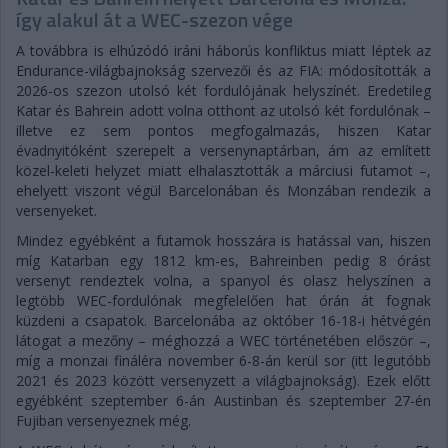
így alakul át a WEC-szezon vége
A továbbra is elhúzódó iráni háborús konfliktus miatt léptek az
Endurance-világbajnokság szervezői és az FIA: módosították a
2026-os szezon utolsó két fordulójának helyszínét. Eredetileg
Katar és Bahrein adott volna otthont az utolsó két fordulónak –
illetve ez sem pontos megfogalmazás, hiszen Katar
évadnyitóként szerepelt a versenynaptárban, ám az említett
közel-keleti helyzet miatt elhalasztották a márciusi futamot –,
ehelyett viszont végül Barcelonában és Monzában rendezik a
versenyeket.
Mindez egyébként a futamok hosszára is hatással van, hiszen
míg Katarban egy 1812 km-es, Bahreinben pedig 8 órást
versenyt rendeztek volna, a spanyol és olasz helyszínen a
legtöbb WEC-fordulónak megfelelően hat órán át fognak
küzdeni a csapatok. Barcelonába az október 16-18-i hétvégén
látogat a mezőny – méghozzá a WEC történetében először –,
míg a monzai fináléra november 6-8-án kerül sor (itt legutóbb
2021 és 2023 között versenyzett a világbajnokság). Ezek előtt
egyébként szeptember 6-án Austinban és szeptember 27-én
Fujiban versenyeznek még.