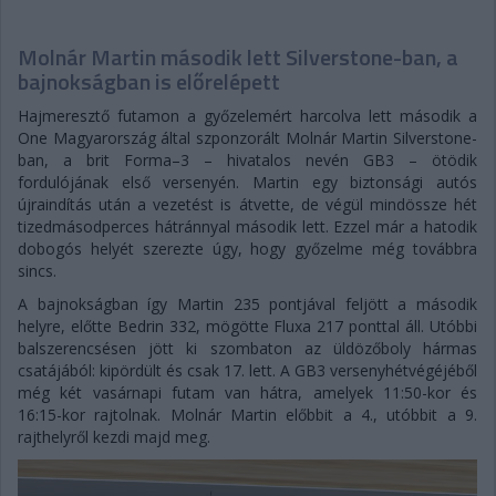
Molnár Martin második lett Silverstone-ban, a
bajnokságban is előrelépett
Hajmeresztő futamon a győzelemért harcolva lett második a
One Magyarország által szponzorált Molnár Martin Silverstone-
ban, a brit Forma–3 – hivatalos nevén GB3 – ötödik
fordulójának első versenyén. Martin egy biztonsági autós
újraindítás után a vezetést is átvette, de végül mindössze hét
tizedmásodperces hátránnyal második lett. Ezzel már a hatodik
dobogós helyét szerezte úgy, hogy győzelme még továbbra
sincs.
A bajnokságban így Martin 235 pontjával feljött a második
helyre, előtte Bedrin 332, mögötte Fluxa 217 ponttal áll. Utóbbi
balszerencsésen jött ki szombaton az üldözőboly hármas
csatájából: kipördült és csak 17. lett. A GB3 versenyhétvégéjéből
még két vasárnapi futam van hátra, amelyek 11:50-kor és
16:15-kor rajtolnak. Molnár Martin előbbit a 4., utóbbit a 9.
rajthelyről kezdi majd meg.