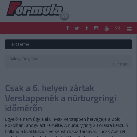
F1
PARC FERMÉ
Parc Fermé
FORMULA
MOTOR
NEMZETKÖZI
HAZAI
Balogh Boglárka
RETRO
EGYÉB
113 napja
PODCAST
SHOP
LIVE
TIPPJÁTÉK
Csak a 6. helyen zártak
DIGITÁLIS MAGAZIN
PONTÁLLÁSOK
VERSENYNAPTÁRAK
Verstappenék a nürburgringi
időmérőn
Egyelőre nem úgy alakul Max Verstappen hétvégéje a Zöld
Pokolban, ahogy azt remélte. A nürburgringi 24 órásra készülő
holland a kvalifikációs versenyt csapattársával, Lucas Auerrel