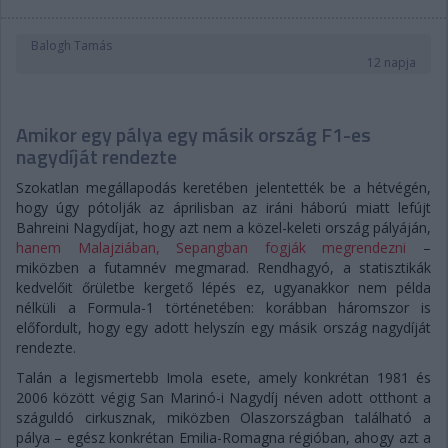
Balogh Tamás
12 napja
Amikor egy pálya egy másik ország F1-es
nagydíját rendezte
Szokatlan megállapodás keretében jelentették be a hétvégén,
hogy úgy pótolják az áprilisban az iráni háború miatt lefújt
Bahreini Nagydíjat, hogy azt nem a közel-keleti ország pályáján,
hanem Malajziában, Sepangban fogják megrendezni
–
miközben a futamnév megmarad. Rendhagyó, a statisztikák
kedvelőit őrületbe kergető lépés ez, ugyanakkor nem példa
nélküli a Formula-1 történetében: korábban háromszor is
előfordult, hogy egy adott helyszín egy másik ország nagydíját
rendezte.
Talán a legismertebb Imola esete, amely konkrétan 1981 és
2006 között végig San Marinó-i Nagydíj néven adott otthont a
száguldó cirkusznak, miközben Olaszországban található a
pálya – egész konkrétan Emilia-Romagna régióban, ahogy azt a