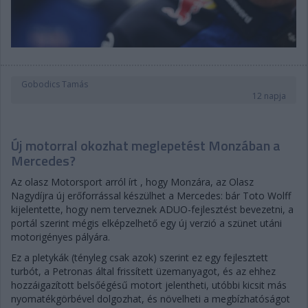
Gobodics Tamás
12 napja
Új motorral okozhat meglepetést Monzában a
Mercedes?
Az olasz Motorsport arról írt , hogy Monzára, az Olasz
Nagydíjra új erőforrással készülhet a Mercedes: bár Toto Wolff
kijelentette, hogy nem terveznek ADUO-fejlesztést bevezetni, a
portál szerint mégis elképzelhető egy új verzió a szünet utáni
motorigényes pályára.
Ez a pletykák (tényleg csak azok) szerint ez egy fejlesztett
turbót, a Petronas által frissített üzemanyagot, és az ehhez
hozzáigazított belsőégésű motort jelentheti, utóbbi kicsit más
nyomatékgörbével dolgozhat, és növelheti a megbízhatóságot