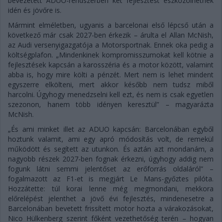
bevezetett ADUO-rendszerben két fejlesztést eszközölhetnek
idén és jövőre is.
Mármint elméletben, ugyanis a barcelonai első lépcső után a
következő már csak 2027-ben érkezik – árulta el Allan McNish,
az Audi versenyigazgatója a Motorsportnak. Ennek oka pedig a
költségplafon. „Mindenkinek kompromisszumokat kell kötnie a
fejlesztések kapcsán a karosszéria és a motor között, valamint
abba is, hogy mire költi a pénzét. Mert nem is lehet mindent
egyszerre elkölteni, mert akkor később nem tudsz miből
harcolni. Úgyhogy menedzselni kell ezt, és nem is csak egyetlen
szezonon, hanem több idényen keresztül” – magyarázta
McNish.
„És ami minket illet az ADUO kapcsán: Barcelonában egyből
hoztunk valamit, ami egy apró módosítás volt, de remekül
működött és segített az utunkon. És aztán azt mondanám, a
nagyobb részek 2027-ben fognak érkezni, úgyhogy addig nem
fogunk látni semmi jelentőset az erőforrás oldaláról” –
fogalmazott az F1-et is megjárt Le Mans-győztes pilóta.
Hozzátette: túl korai lenne még megmondani, mekkora
előrelépést jelenthet a jövő évi fejlesztés, mindenesetre a
Barcelonában bevetett frissített motor hozta a várakozásokat,
Nico Hülkenberg szerint főként vezethetőség terén – hogyan