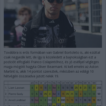
Továbbra is erős formában van Gabriel Bortoleto is, aki ezúttal
csak negyedik lett, de így is közeledett a bajnokságban ezt a
pozíciót elfoglaló Franco Colapintóhoz, és jó eséllyel végleges
maga mögött hagyta Oliver Bearmant. Ki kell emelni az Aston
Martint is, akik 14 pontot szereztek, miközben az eddigi 10
hétvégén összeadva jutott nekik 19.