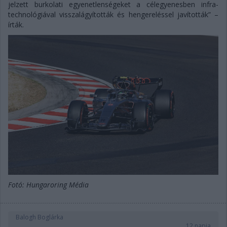
jelzett burkolati egyenetlenségeket a célegyenesben infra-
technológiával visszalágyították és hengereléssel javították” –
írták.
Fotó: Hungaroring Média
Balogh Boglárka
12 napja