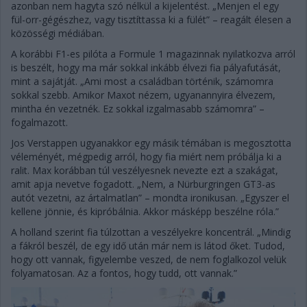
azonban nem hagyta szó nélkül a kijelentést. „Menjen el egy
fül-orr-gégészhez, vagy tisztíttassa ki a fülét” – reagált élesen a
közösségi médiában.
A korábbi F1-es pilóta a Formule 1 magazinnak nyilatkozva arról
is beszélt, hogy ma már sokkal inkább élvezi fia pályafutását,
mint a sajátját. „Ami most a családban történik, számomra
sokkal szebb. Amikor Maxot nézem, ugyanannyira élvezem,
mintha én vezetnék. Ez sokkal izgalmasabb számomra” –
fogalmazott.
Jos Verstappen ugyanakkor egy másik témában is megosztotta
véleményét, mégpedig arról, hogy fia miért nem próbálja ki a
ralit. Max korábban túl veszélyesnek nevezte ezt a szakágat,
amit apja nevetve fogadott. „Nem, a Nürburgringen GT3-as
autót vezetni, az ártalmatlan” – mondta ironikusan. „Egyszer el
kellene jönnie, és kipróbálnia. Akkor másképp beszélne róla.”
A holland szerint fia túlzottan a veszélyekre koncentrál. „Mindig
a fákról beszél, de egy idő után már nem is látod őket. Tudod,
hogy ott vannak, figyelembe veszed, de nem foglalkozol velük
folyamatosan. Az a fontos, hogy tudd, ott vannak.”