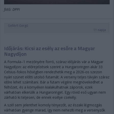
fotó: DPPI
Gellérfi Gergő
11 napja
Időjárás: Kicsi az esély az esőre a Magyar
Nagydíjon
A Formula–1 mezőnyére forró, száraz időjárás vár a Magyar
Nagydíjon: az előrejelzések szerint a Hungaroringen akár 33
Celsius-fokos hőségben rendezhetik meg a 2026-os szezon
nyári szünet előtti utolsó futamát. A verseny teljes távján száraz
időre lehet számítani. Bár a futam végére megnövekedhet a
felhőzet, és a környéken kialakulhatnak záporok, ezek
várhatóan elkerülik a Hungaroringet. Egy rövid eső ugyan nem
zárható ki teljesen, de ennek esélye csekély.
A szél sem jelenthet komoly tényezőt, az északi légmozgás
várhatóan gyenge marad, így nem nehezíti meg a versenyzők