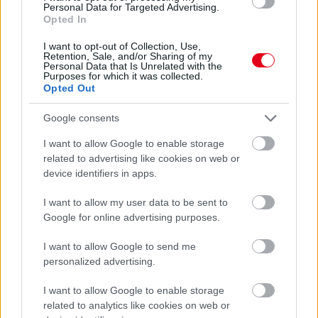
Personal Data for Targeted Advertising.
Mind Wolff, mind Piastri azt reméli a történtek után, hogy a
Opted In
jövőben a versenyzők nem kizárólag arra fognak hagyatkozni,
amit a kijelzőjükön látnak, hanem körül is néznek egy manőver
I want to opt-out of Collection, Use,
előtt.
Retention, Sale, and/or Sharing of my
Personal Data that Is Unrelated with the
Purposes for which it was collected.
Opted Out
Google consents
I want to allow Google to enable storage
related to advertising like cookies on web or
device identifiers in apps.
I want to allow my user data to be sent to
Google for online advertising purposes.
I want to allow Google to send me
personalized advertising.
I want to allow Google to enable storage
Balogh Tamás
related to analytics like cookies on web or
11 napja