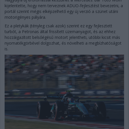
kijelentette, hogy nem terveznek ADUO-fejlesztést bevezetni, a
portál szerint mégis elképzelhető egy új verzió a szünet utáni
motorigényes pályára.
Ez a pletykák (tényleg csak azok) szerint ez egy fejlesztett
turbót, a Petronas által frissített üzemanyagot, és az ehhez
hozzáigazított belsőégésű motort jelentheti, utóbbi kicsit más
nyomatékgörbével dolgozhat, és növelheti a megbízhatóságot
is.