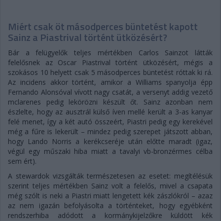
Miért csak öt másodperces büntetést kapott
Sainz a Piastrival történt ütközésért?
Bár a felügyelők teljes mértékben Carlos Sainzot látták
felelősnek az Oscar Piastrival történt ütközésért, mégis a
szokásos 10 helyett csak 5 másodperces büntetést róttak ki rá.
Az incidens akkor történt, amikor a Williams spanyolja épp
Fernando Alonsóval vívott nagy csatát, a versenyt addig vezető
mclarenes pedig lekörözni készült őt. Sainz azonban nem
észlelte, hogy az ausztrál külső íven mellé került a 3-as kanyar
felé menet, így a két autó összeért, Piastri pedig egy kerekével
még a fűre is lekerült – mindez pedig szerepet játszott abban,
hogy Lando Norris a kerékcseréje után előtte maradt (igaz,
végül egy műszaki hiba miatt a tavalyi vb-bronzérmes célba
sem ért).
A stewardok vizsgálták természetesen az esetet: megítélésük
szerint teljes mértékben Sainz volt a felelős, mivel a csapata
még szólt is neki a Piastri miatt lengetett kék zászlókról – azaz
az nem igazán befolyásolta a történteket, hogy egyébként
rendszerhiba adódott a kormánykijelzőkre küldött kék