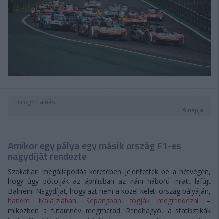
Balogh Tamás
9 napja
Amikor egy pálya egy másik ország F1-es
nagydíját rendezte
Szokatlan megállapodás keretében jelentették be a hétvégén,
hogy úgy pótolják az áprilisban az iráni háború miatt lefújt
Bahreini Nagydíjat, hogy azt nem a közel-keleti ország pályáján,
hanem Malajziában, Sepangban fogják megrendezni
–
miközben a futamnév megmarad. Rendhagyó, a statisztikák