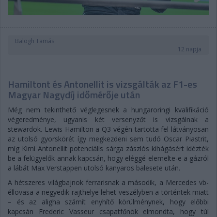
Balogh Tamás
12 napja
Hamiltont és Antonellit is vizsgálták az F1-es
Magyar Nagydíj időmérője után
Még nem tekinthető véglegesnek a hungaroringi kvalifikáció
végeredménye, ugyanis két versenyzőt is vizsgálnak a
stewardok. Lewis Hamilton a Q3 végén tartotta fel látványosan
az utolsó gyorskörét így megkezdeni sem tudó Oscar Piastrit,
míg Kimi Antonellit potenciális sárga zászlós kihágásért idézték
be a felügyelők annak kapcsán, hogy eléggé elemelte-e a gázról
a lábát Max Verstappen utolsó kanyaros balesete után.
A hétszeres világbajnok ferrarisnak a második, a Mercedes vb-
éllovasa a negyedik rajthelye lehet veszélyben a történtek miatt
– és az aligha számít enyhítő körülménynek, hogy előbbi
kapcsán Frederic Vasseur csapatfőnök elmondta, hogy túl