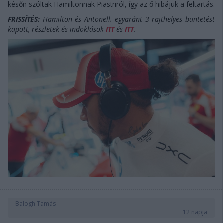
későn szóltak Hamiltonnak Piastriról, így az ő hibájuk a feltartás.
FRISSÍTÉS:
Hamilton és Antonelli egyaránt 3 rajthelyes büntetést
kapott, részletek és indoklások
ITT
és
ITT
.
Balogh Tamás
12 napja