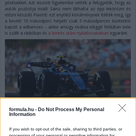
jelzésekkel. Azt viszont figyelembe vették a felügyelők, hogy az
autók pozíciója miatt Sainz nem láthatta az épp lekörözni és
előzni készülő Piastrit: ezt enyhítő körülménynek ítélték meg, így
a bevett 10 másodperc helyett csak 5 másodperces büntetést
kapott a williamses – akibe amúgy riválisa eléggé feldúltan bele
is szállt a rádióban és
a leintés utáni nyilatkozataiban
egyaránt.
formula.hu -
Do Not Process My Personal
Information
If you wish to opt-out of the sale, sharing to third parties, or
processing of your personal or sensitive information for