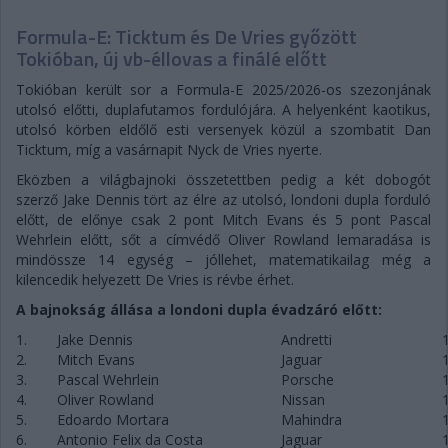
Formula-E: Ticktum és De Vries győzött
Tokióban, új vb-éllovas a finálé előtt
Tokióban került sor a Formula-E 2025/2026-os szezonjának
utolsó előtti, duplafutamos fordulójára. A helyenként kaotikus,
utolsó körben eldőlő esti versenyek közül a szombatit Dan
Ticktum, míg a vasárnapit Nyck de Vries nyerte.
Eközben a világbajnoki összetettben pedig a két dobogót
szerző Jake Dennis tört az élre az utolsó, londoni dupla forduló
előtt, de előnye csak 2 pont Mitch Evans és 5 pont Pascal
Wehrlein előtt, sőt a címvédő Oliver Rowland lemaradása is
mindössze 14 egység – jóllehet, matematikailag még a
kilencedik helyezett De Vries is révbe érhet.
A bajnokság állása a londoni dupla évadzáró előtt:
1.
Jake Dennis
Andretti
2.
Mitch Evans
Jaguar
3.
Pascal Wehrlein
Porsche
4.
Oliver Rowland
Nissan
5.
Edoardo Mortara
Mahindra
6.
Antonio Felix da Costa
Jaguar