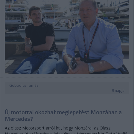
Gobodics Tamás
9 napja
Új motorral okozhat meglepetést Monzában a
Mercedes?
Az olasz Motorsport arról írt , hogy Monzára, az Olasz
Nagydíjra új erőforrással készülhet a Mercedes: bár Toto Wolff