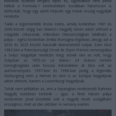
kedvelőit őrületbe kergető lépés ez, ugyanakkor nem példa
nélküli a Formula-1 történetében: korábban háromszor is
előfordult, hogy egy adott helyszín egy másik ország nagydíját
rendezte.
Talán a legismertebb Imola esete, amely konkrétan 1981 és
2006 között végig San Marinó-i Nagydíj néven adott otthont a
száguldó cirkusznak, miközben Olaszországban található a
pálya – egész konkrétan Emilia-Romagna régióban, ahogy azt a
2020 és 2025 között használt elnevezésből tudjuk. Ezen kívül
1982-ben a franciaországi Circuit de Dijon-Prenois versenypálya
a Svájci Nagydíjat rendezte meg: ennek oka az volt, hogy
Svájcban az 1955-ös Le Mans-i 24 óráson történt
tömegtragédia után hosszú évtizedeken át tilos volt az
autóversenyzés. 1997-ben és 1998-ban pedig a legendás
Nürburgring nem a Német és nem is az Európai Nagydíjnak
adott otthont, hanem a Luxemburgi Nagydíjnak.
Tehát nem példátlan az, ami a Sepangban rendezendő Bahreini
Nagydíj esetében történik – igaz, a fenti három pálya
rendszerint jóval közelebb volt a nagydíj nevét szolgáltató
országhoz, mint az idei október 4-i verseny esetén.