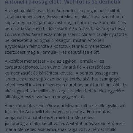
Antonelli bíróság előtt, Wolffot is beidézhetik
A világbajnoki éllovas Kimi Antonelli ellen polgári pert indított
korábbi menedzsere, Giovanni Minardi, aki állítása szerint nem
kapta meg a neki járó díjazást még a fiatal olasz Formula–1-es
bemutatkozása előtti időszakból. A
La Gazzetta dello Sport
és a
Corriere della Sera
beszámolója szerint Minardi tavaly nyújtotta
be keresetét a bolognai bíróságon, miután Antonelli
egyoldalúan felmondta a közöttük fennálló menedzseri
szerződést még a Formula–1-es debütálása előtt.
A korábbi menedzser – aki az egykori Formula–1-es
csapattulajdonos, Gian Carlo Minardi fia – szerződéses
kompenzációt és kártérítést követel. A pontos összeg nem
ismert, az olasz sajtó azonban jelentős, akár hat számjegyű
követelésről ír – természetesen euróban, ami forintban több tíz-
akár egy-kétszáz milliós összeget is jelenthet. A felek egyelőre
állítólag messze vannak a megegyezéstől.
A beszámolók szerint Giovanni Minardi volt az elsők egyike, aki
felismerte Antonelli tehetségét, sőt még a Ferrarinak is
beajánlotta a fiatal olaszt, mielőtt a Mercedes
juniorprogramjába került volna. A vitatott időszakban Antonelli
már a Mercedes akadémiájának tagja volt, a német istálló