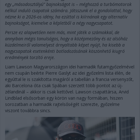
egy „másodosztályú” bajnokságot is – méghozzá a turbómotorok
nélkül induló csapatok számára. Játsszunk el a gondolattal, hogy
nézne ki a 2026-os idény, ha ezúttal is kiírnának egy alternatív
bajnokságot, kiemelve a képletből a négy nagycsapatot.
Persze ez alapvetően nem más, mint játék a számokkal, de
annyiban mégis tanulságos, hogy a középmezőny és az alsóház
küzdelmeiről valamelyest árnyaltabb képet nyújt, ha kisebb a
nagycsapatok esetenkénti botladozásának köszönhető kiugró
eredmények torzító ereje.
Liam Lawson Magyarországon idei harmadik futamgyőzelmével
nem csupán beérte Pierre Gaslyt az idei győzelmi lista élén, de
egyúttal le is szakította magáról a tabellán a francia versenyzőt,
aki Barcelona óta csak Spában szerzett több pontot az új-
zélandinál – akkor is csak kettővel. Lawson csapattársa, Arvid
Lindblad elsősorban egy körön van nagy formában, hiszen
sorozatban a harmadik rajtelsőségét szerezte, győzelme
viszont továbbra sincs.