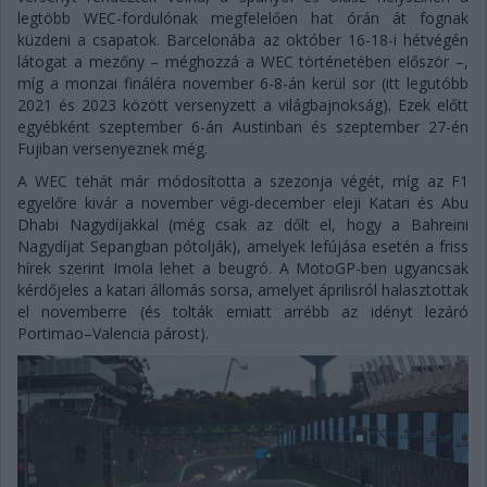
legtöbb WEC-fordulónak megfelelően hat órán át fognak
küzdeni a csapatok. Barcelonába az október 16-18-i hétvégén
látogat a mezőny – méghozzá a WEC történetében először –,
míg a monzai fináléra november 6-8-án kerül sor (itt legutóbb
2021 és 2023 között versenyzett a világbajnokság). Ezek előtt
egyébként szeptember 6-án Austinban és szeptember 27-én
Fujiban versenyeznek még.
A WEC tehát már módosította a szezonja végét, míg az F1
egyelőre kivár a november végi-december eleji Katari és Abu
Dhabi Nagydíjakkal (még csak az dőlt el, hogy a Bahreini
Nagydíjat Sepangban pótolják), amelyek lefújása esetén a friss
hírek szerint Imola lehet a beugró. A MotoGP-ben ugyancsak
kérdőjeles a katari állomás sorsa, amelyet áprilisról halasztottak
el novemberre (és tolták emiatt arrébb az idényt lezáró
Portimao–Valencia párost).