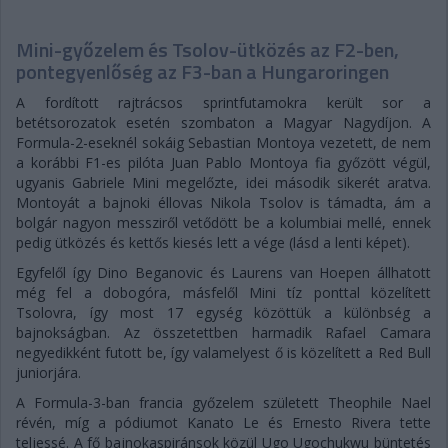
Mini-győzelem és Tsolov-ütközés az F2-ben,
pontegyenlőség az F3-ban a Hungaroringen
A fordított rajtrácsos sprintfutamokra került sor a
betétsorozatok esetén szombaton a Magyar Nagydíjon. A
Formula-2-eseknél sokáig Sebastian Montoya vezetett, de nem
a korábbi F1-es pilóta Juan Pablo Montoya fia győzött végül,
ugyanis Gabriele Mini megelőzte, idei második sikerét aratva.
Montoyát a bajnoki éllovas Nikola Tsolov is támadta, ám a
bolgár nagyon messziről vetődött be a kolumbiai mellé, ennek
pedig ütközés és kettős kiesés lett a vége (lásd a lenti képet).
Egyfelől így Dino Beganovic és Laurens van Hoepen állhatott
még fel a dobogóra, másfelől Mini tíz ponttal közelített
Tsolovra, így most 17 egység közöttük a különbség a
bajnokságban. Az összetettben harmadik Rafael Camara
negyedikként futott be, így valamelyest ő is közelített a Red Bull
juniorjára.
A Formula-3-ban francia győzelem született Theophile Nael
révén, míg a pódiumot Kanato Le és Ernesto Rivera tette
teljessé. A fő bajnokaspiránsok közül Ugo Ugochukwu büntetés