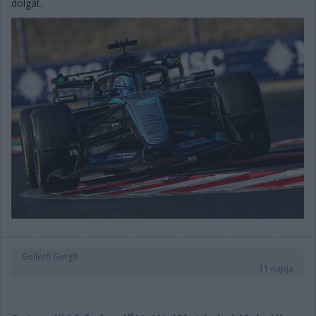
dolgát.
Gellérfi Gergő
11 napja