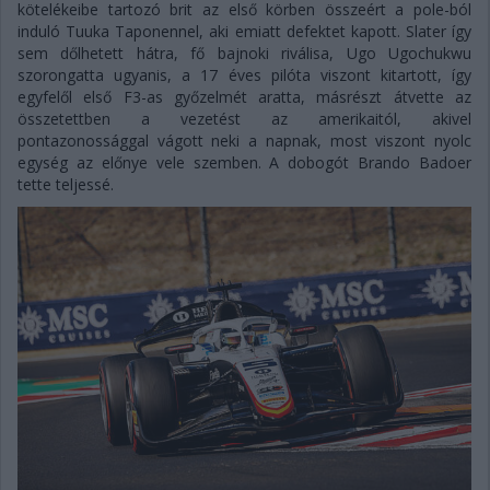
kötelékeibe tartozó brit az első körben összeért a pole-ból
induló Tuuka Taponennel, aki emiatt defektet kapott. Slater így
sem dőlhetett hátra, fő bajnoki riválisa, Ugo Ugochukwu
szorongatta ugyanis, a 17 éves pilóta viszont kitartott, így
egyfelől első F3-as győzelmét aratta, másrészt átvette az
összetettben a vezetést az amerikaitól, akivel
pontazonossággal vágott neki a napnak, most viszont nyolc
egység az előnye vele szemben. A dobogót Brando Badoer
tette teljessé.