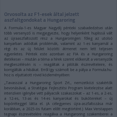
Orvosolta az F1-esek által jelzett
aszfaltgondokat a Hungaroring
A Formula-1-es Magyar Nagydíj pénteki szabadedzései után
több versenyző is megjegyezte, hogy helyenként huplissá vált
az újraaszfaltozott rész a Hungaroringen: főleg az utolsó
kanyarban adódtak problémák, valamint az 1-es kanyarnál a
régi és az új felület közötti átmenet nem lett teljesen
egyenletes. Péntek este azonban az FIA és a Hungaroring
illetékesei – miután a téma a hírek szerint előkerült a versenyzők
megbeszélésén is – reagáltak a pilóták észrevételeire, és
korrigálták a hibákat. Erről így számolt be a pálya a Formula.hu-
hoz is eljuttatott rövid közleményében:
„Tavasszal a Hungaroring Sport Zrt., nemzetközi szakértők
bevonásával, a Stratégiai Fejlesztési Program kivitelezése alatt
intenzíven igénybe vett pályacsík szakaszokat – az 1-es, a 2-es,
a 12-es, 13-as és 14-es kanyarokat és bukótereket – új
kopóréteggel látta el. (A célegyenes újra-aszfaltozása már
korábban, a 2025-ös futam előtt megtörtént.) Max Verstappen
tegnapi észrevételére reagálva a Hungaroring szakemberei a