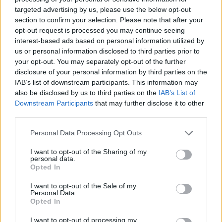
Balogh Boglárka
targeted advertising by us, please use the below opt-out
11 napja
section to confirm your selection. Please note that after your
opt-out request is processed you may continue seeing
interest-based ads based on personal information utilized by
Wolff: Ezek a versenymérnökök olyanok, mint a
us or personal information disclosed to third parties prior to
Teletabik!
your opt-out. You may separately opt-out of the further
disclosure of your personal information by third parties on the
Nemcsak a pórul járt Oscar Piastri akadt ki Carlos Sainz
IAB’s list of downstream participants. This information may
manővere, és az egész szituáció miatt – az ausztrál
also be disclosed by us to third parties on the
IAB’s List of
elfogadhatatlannak nevezte, hogy „egy mezőny végi versenyző
Downstream Participants
that may further disclose it to other
hülyesége” miatt elbukta a vezető helyet –, hanem szélesebb
third parties.
körben is vihart kavartak a történtek. Sainz elmondása szerint
nem működött a rendszer, ami a kormánykijelzőn a kék zászlót
Please note that this website/app uses one or more Google
Personal Data Processing Opt Outs
jelzi nekik, a Mercedes vezetője, Toto Wolff szerint viszont sem
services and may gather and store information including but
ezt, sem a versenymérnökök attitűdjét nem engedheti meg
not limited to your visit or usage behaviour. You may click to
I want to opt-out of the Sharing of my
magának az F1.
personal data.
grant or deny consent to Google and its third-party tags to
Opted In
use your data for below specified purposes in below Google
„Az, hogy a zászlós rendszer nem működött, és a mezőny
végén lévő autók védekezni kezdtek Lewis és Kimi ellen,
consent section.
I want to opt-out of the Sale of my
elfogadhatatlan” – fogalmazott. „Gyalázatos produkció ez a
Personal Data.
Opted In
versenymérnököktől is, olyanok, mint a Teletabik. Csak ülnek,
és nem szólnak a versenyzőiknek, hogy mi történik mögöttük.”
I want to opt-out of processing my