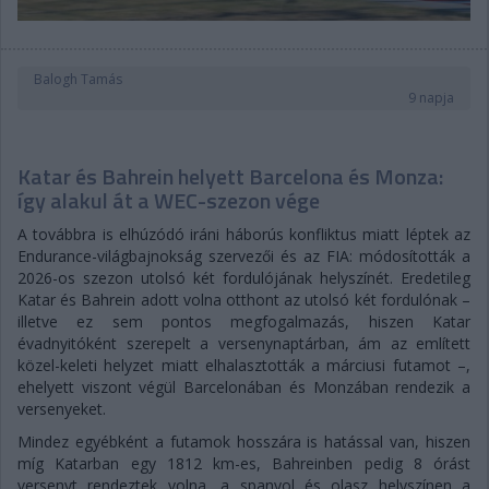
Balogh Tamás
9 napja
Katar és Bahrein helyett Barcelona és Monza:
így alakul át a WEC-szezon vége
A továbbra is elhúzódó iráni háborús konfliktus miatt léptek az
Endurance-világbajnokság szervezői és az FIA: módosították a
2026-os szezon utolsó két fordulójának helyszínét. Eredetileg
Katar és Bahrein adott volna otthont az utolsó két fordulónak –
illetve ez sem pontos megfogalmazás, hiszen Katar
évadnyitóként szerepelt a versenynaptárban, ám az említett
közel-keleti helyzet miatt elhalasztották a márciusi futamot –,
ehelyett viszont végül Barcelonában és Monzában rendezik a
versenyeket.
Mindez egyébként a futamok hosszára is hatással van, hiszen
míg Katarban egy 1812 km-es, Bahreinben pedig 8 órást
versenyt rendeztek volna, a spanyol és olasz helyszínen a