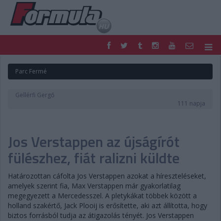
F1
PARC FERMÉ
Parc Fermé
FORMULA
MOTOR
NEMZETKÖZI
HAZAI
Gellérfi Gergő
RETRO
EGYÉB
111 napja
PODCAST
SHOP
LIVE
TIPPJÁTÉK
Jos Verstappen az újságírót
DIGITÁLIS MAGAZIN
PONTÁLLÁSOK
VERSENYNAPTÁRAK
fülészhez, fiát ralizni küldte
Határozottan cáfolta Jos Verstappen azokat a híreszteléseket,
amelyek szerint fia, Max Verstappen már gyakorlatilag
megegyezett a Mercedesszel. A pletykákat többek között a
holland szakértő, Jack Plooij is erősítette, aki azt állította, hogy
biztos forrásból tudja az átigazolás tényét. Jos Verstappen