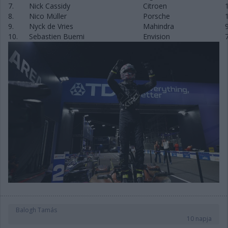
7.
Nick Cassidy
Citroen
8.
Nico Müller
Porsche
9.
Nyck de Vries
Mahindra
10.
Sebastien Buemi
Envision
Balogh Tamás
10 napja