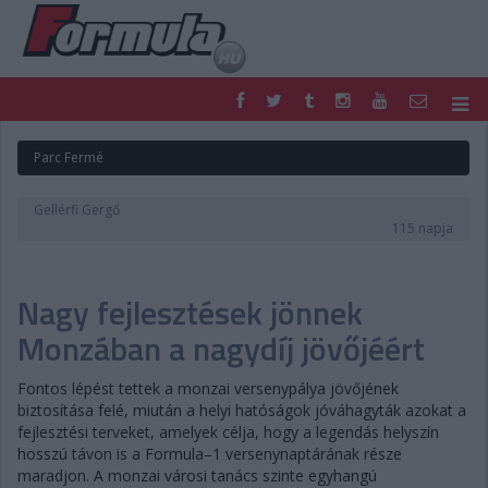
F1
PARC FERMÉ
Parc Fermé
FORMULA
MOTOR
NEMZETKÖZI
HAZAI
Gellérfi Gergő
RETRO
EGYÉB
115 napja
PODCAST
SHOP
LIVE
TIPPJÁTÉK
Nagy fejlesztések jönnek
DIGITÁLIS MAGAZIN
PONTÁLLÁSOK
VERSENYNAPTÁRAK
Monzában a nagydíj jövőjéért
Fontos lépést tettek a monzai versenypálya jövőjének
biztosítása felé, miután a helyi hatóságok jóváhagyták azokat a
fejlesztési terveket, amelyek célja, hogy a legendás helyszín
hosszú távon is a Formula–1 versenynaptárának része
maradjon. A monzai városi tanács szinte egyhangú