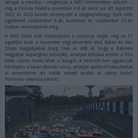
látogat a mezőny – méghozzá a WEC történetében először –,
míg a monzai fináléra november 6-8-án kerül sor (itt legutóbb
2021 és 2023 között versenyzett a világbajnokság). Ezek előtt
egyébként szeptember 6-án Austinban és szeptember 27-én
Fujiban versenyeznek még.
A WEC tehát már módosította a szezonja végét, míg az F1
egyelőre kivár a november végi-december eleji Katari és Abu
Dhabi Nagydíjakkal (még csak az dőlt el, hogy a Bahreini
Nagydíjat Sepangban pótolják), amelyek lefújása esetén a friss
hírek szerint Imola lehet a beugró. A MotoGP-ben ugyancsak
kérdőjeles a katari állomás sorsa, amelyet áprilisról halasztottak
el novemberre (és tolták emiatt arrébb az idényt lezáró
Portimao–Valencia párost).