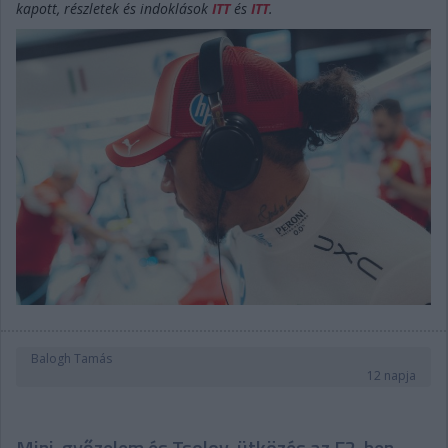
kapott, részletek és indoklások
ITT
és
ITT
.
Balogh Tamás
12 napja
Mini-győzelem és Tsolov-ütközés az F2-ben,