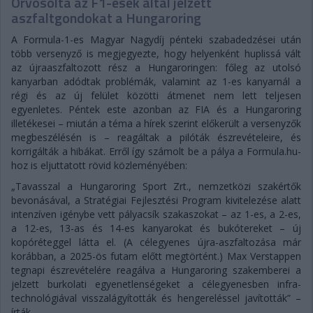
Orvosolta az F1-esek által jelzett
aszfaltgondokat a Hungaroring
A Formula-1-es Magyar Nagydíj pénteki szabadedzései után
több versenyző is megjegyezte, hogy helyenként huplissá vált
az újraaszfaltozott rész a Hungaroringen: főleg az utolsó
kanyarban adódtak problémák, valamint az 1-es kanyarnál a
régi és az új felület közötti átmenet nem lett teljesen
egyenletes. Péntek este azonban az FIA és a Hungaroring
illetékesei – miután a téma a hírek szerint előkerült a versenyzők
megbeszélésén is – reagáltak a pilóták észrevételeire, és
korrigálták a hibákat. Erről így számolt be a pálya a Formula.hu-
hoz is eljuttatott rövid közleményében:
„Tavasszal a Hungaroring Sport Zrt., nemzetközi szakértők
bevonásával, a Stratégiai Fejlesztési Program kivitelezése alatt
intenzíven igénybe vett pályacsík szakaszokat – az 1-es, a 2-es,
a 12-es, 13-as és 14-es kanyarokat és bukótereket – új
kopóréteggel látta el. (A célegyenes újra-aszfaltozása már
korábban, a 2025-ös futam előtt megtörtént.) Max Verstappen
tegnapi észrevételére reagálva a Hungaroring szakemberei a
jelzett burkolati egyenetlenségeket a célegyenesben infra-
technológiával visszalágyították és hengereléssel javították” –
írták.