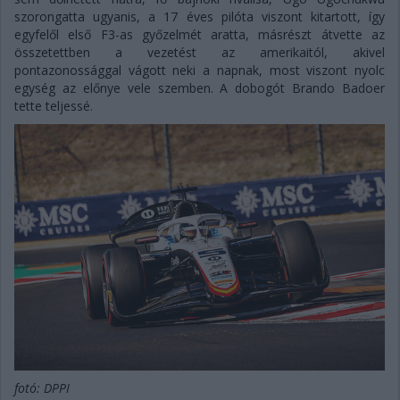
szorongatta ugyanis, a 17 éves pilóta viszont kitartott, így
egyfelől első F3-as győzelmét aratta, másrészt átvette az
összetettben a vezetést az amerikaitól, akivel
pontazonossággal vágott neki a napnak, most viszont nyolc
egység az előnye vele szemben. A dobogót Brando Badoer
tette teljessé.
fotó: DPPI