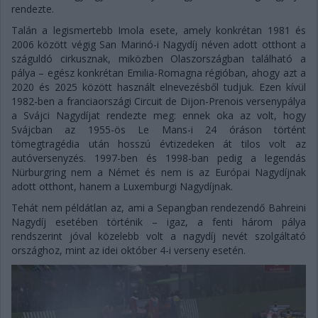
rendezte.
Talán a legismertebb Imola esete, amely konkrétan 1981 és
2006 között végig San Marinó-i Nagydíj néven adott otthont a
száguldó cirkusznak, miközben Olaszországban található a
pálya – egész konkrétan Emilia-Romagna régióban, ahogy azt a
2020 és 2025 között használt elnevezésből tudjuk. Ezen kívül
1982-ben a franciaországi Circuit de Dijon-Prenois versenypálya
a Svájci Nagydíjat rendezte meg: ennek oka az volt, hogy
Svájcban az 1955-ös Le Mans-i 24 óráson történt
tömegtragédia után hosszú évtizedeken át tilos volt az
autóversenyzés. 1997-ben és 1998-ban pedig a legendás
Nürburgring nem a Német és nem is az Európai Nagydíjnak
adott otthont, hanem a Luxemburgi Nagydíjnak.
Tehát nem példátlan az, ami a Sepangban rendezendő Bahreini
Nagydíj esetében történik – igaz, a fenti három pálya
rendszerint jóval közelebb volt a nagydíj nevét szolgáltató
országhoz, mint az idei október 4-i verseny esetén.