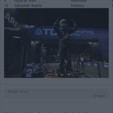
9.
Nyck de Vries
Mahindra
10.
Sebastien Buemi
Envision
Balogh Tamás
10 napja