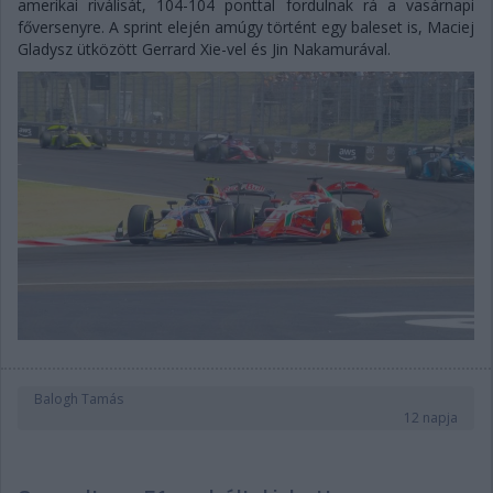
amerikai riválisát, 104-104 ponttal fordulnak rá a vasárnapi
főversenyre. A sprint elején amúgy történt egy baleset is, Maciej
Gladysz ütközött Gerrard Xie-vel és Jin Nakamurával.
Balogh Tamás
12 napja