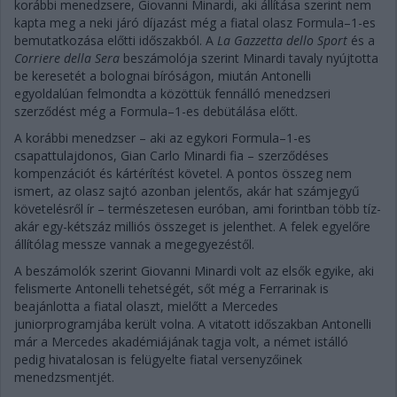
korábbi menedzsere, Giovanni Minardi, aki állítása szerint nem
kapta meg a neki járó díjazást még a fiatal olasz Formula–1-es
bemutatkozása előtti időszakból. A
La Gazzetta dello Sport
és a
Corriere della Sera
beszámolója szerint Minardi tavaly nyújtotta
be keresetét a bolognai bíróságon, miután Antonelli
egyoldalúan felmondta a közöttük fennálló menedzseri
szerződést még a Formula–1-es debütálása előtt.
A korábbi menedzser – aki az egykori Formula–1-es
csapattulajdonos, Gian Carlo Minardi fia – szerződéses
kompenzációt és kártérítést követel. A pontos összeg nem
ismert, az olasz sajtó azonban jelentős, akár hat számjegyű
követelésről ír – természetesen euróban, ami forintban több tíz-
akár egy-kétszáz milliós összeget is jelenthet. A felek egyelőre
állítólag messze vannak a megegyezéstől.
A beszámolók szerint Giovanni Minardi volt az elsők egyike, aki
felismerte Antonelli tehetségét, sőt még a Ferrarinak is
beajánlotta a fiatal olaszt, mielőtt a Mercedes
juniorprogramjába került volna. A vitatott időszakban Antonelli
már a Mercedes akadémiájának tagja volt, a német istálló
pedig hivatalosan is felügyelte fiatal versenyzőinek
menedzsmentjét.