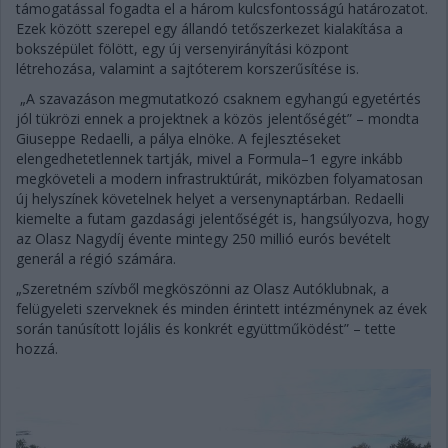
támogatással fogadta el a három kulcsfontosságú határozatot.
Ezek között szerepel egy állandó tetőszerkezet kialakítása a
bokszépület fölött, egy új versenyirányítási központ
létrehozása, valamint a sajtóterem korszerűsítése is.
„A szavazáson megmutatkozó csaknem egyhangú egyetértés
jól tükrözi ennek a projektnek a közös jelentőségét” – mondta
Giuseppe Redaelli, a pálya elnöke. A fejlesztéseket
elengedhetetlennek tartják, mivel a Formula–1 egyre inkább
megköveteli a modern infrastruktúrát, miközben folyamatosan
új helyszínek követelnek helyet a versenynaptárban. Redaelli
kiemelte a futam gazdasági jelentőségét is, hangsúlyozva, hogy
az Olasz Nagydíj évente mintegy 250 millió eurós bevételt
generál a régió számára.
„Szeretném szívből megköszönni az Olasz Autóklubnak, a
felügyeleti szerveknek és minden érintett intézménynek az évek
során tanúsított lojális és konkrét együttműködést” – tette
hozzá.