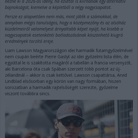
nézne ki a 2026-os idény, ha ezúttal is kiírnának egy alternatív
bajnokságot, kiemelve a képletből a négy nagycsapatot.
Persze ez alapvetően nem más, mint játék a számokkal, de
annyiban mégis tanulságos, hogy a középmezőny és az alsóház
küzdelmeiről valamelyest árnyaltabb képet nyújt, ha kisebb a
nagycsapatok esetenkénti botladozásának köszönhető kiugró
eredmények torzító ereje.
Liam Lawson Magyarországon idei harmadik futamgyőzelmével
nem csupán beérte Pierre Gaslyt az idei győzelmi lista élén, de
egyúttal le is szakította magáról a tabellán a francia versenyzőt,
aki Barcelona óta csak Spában szerzett több pontot az új-
zélandinál – akkor is csak kettővel. Lawson csapattársa, Arvid
Lindblad elsősorban egy körön van nagy formában, hiszen
sorozatban a harmadik rajtelsőségét szerezte, győzelme
viszont továbbra sincs.