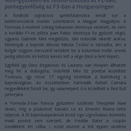
pontegyenlőség az F3-ban a Hungaroringen
A fordított rajtrácsos sprintfutamokra került sor a
betétsorozatok esetén szombaton a Magyar Nagydíjon. A
Formula-2-eseknél sokáig Sebastian Montoya vezetett, de nem
a korábbi F1-es pilóta Juan Pablo Montoya fia győzött végül,
ugyanis Gabriele Mini megelőzte, idei második sikerét aratva.
Montoyát a bajnoki éllovas Nikola Tsolov is támadta, ám a
bolgár nagyon messziről vetődött be a kolumbiai mellé, ennek
pedig ütközés és kettős kiesés lett a vége (lásd a lenti képet).
Egyfelől így Dino Beganovic és Laurens van Hoepen állhatott
még fel a dobogóra, másfelől Mini tíz ponttal közelített
Tsolovra, így most 17 egység közöttük a különbség a
bajnokságban. Az összetettben harmadik Rafael Camara
negyedikként futott be, így valamelyest ő is közelített a Red Bull
juniorjára.
A Formula-3-ban francia győzelem született Theophile Nael
révén, míg a pódiumot Kanato Le és Ernesto Rivera tette
teljessé. A fő bajnokaspiránsok közül Ugo Ugochukwu büntetés
miatt pontot sem szerzett, de Freddie Slater is csupán
tizedikként ért célba – ezzel viszont a brit éppen utolérte