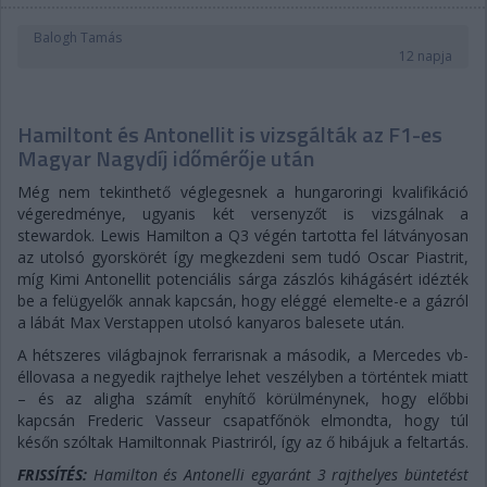
Balogh Tamás
12 napja
Hamiltont és Antonellit is vizsgálták az F1-es
Magyar Nagydíj időmérője után
Még nem tekinthető véglegesnek a hungaroringi kvalifikáció
végeredménye, ugyanis két versenyzőt is vizsgálnak a
stewardok. Lewis Hamilton a Q3 végén tartotta fel látványosan
az utolsó gyorskörét így megkezdeni sem tudó Oscar Piastrit,
míg Kimi Antonellit potenciális sárga zászlós kihágásért idézték
be a felügyelők annak kapcsán, hogy eléggé elemelte-e a gázról
a lábát Max Verstappen utolsó kanyaros balesete után.
A hétszeres világbajnok ferrarisnak a második, a Mercedes vb-
éllovasa a negyedik rajthelye lehet veszélyben a történtek miatt
– és az aligha számít enyhítő körülménynek, hogy előbbi
kapcsán Frederic Vasseur csapatfőnök elmondta, hogy túl
későn szóltak Hamiltonnak Piastriról, így az ő hibájuk a feltartás.
FRISSÍTÉS:
Hamilton és Antonelli egyaránt 3 rajthelyes büntetést