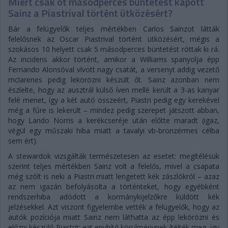
Miért csak öt másodperces büntetést kapott
Sainz a Piastrival történt ütközésért?
Bár a felügyelők teljes mértékben Carlos Sainzot látták
felelősnek az Oscar Piastrival történt ütközésért, mégis a
szokásos 10 helyett csak 5 másodperces büntetést róttak ki rá.
Az incidens akkor történt, amikor a Williams spanyolja épp
Fernando Alonsóval vívott nagy csatát, a versenyt addig vezető
mclarenes pedig lekörözni készült őt. Sainz azonban nem
észlelte, hogy az ausztrál külső íven mellé került a 3-as kanyar
felé menet, így a két autó összeért, Piastri pedig egy kerekével
még a fűre is lekerült – mindez pedig szerepet játszott abban,
hogy Lando Norris a kerékcseréje után előtte maradt (igaz,
végül egy műszaki hiba miatt a tavalyi vb-bronzérmes célba
sem ért).
A stewardok vizsgálták természetesen az esetet: megítélésük
szerint teljes mértékben Sainz volt a felelős, mivel a csapata
még szólt is neki a Piastri miatt lengetett kék zászlókról – azaz
az nem igazán befolyásolta a történteket, hogy egyébként
rendszerhiba adódott a kormánykijelzőkre küldött kék
jelzésekkel. Azt viszont figyelembe vették a felügyelők, hogy az
autók pozíciója miatt Sainz nem láthatta az épp lekörözni és
előzni készülő Piastrit: ezt enyhítő körülménynek ítélték meg, így