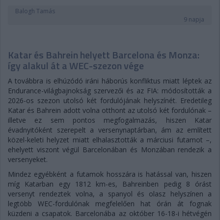
Balogh Tamás
9 napja
Katar és Bahrein helyett Barcelona és Monza:
így alakul át a WEC-szezon vége
A továbbra is elhúzódó iráni háborús konfliktus miatt léptek az
Endurance-világbajnokság szervezői és az FIA: módosították a
2026-os szezon utolsó két fordulójának helyszínét. Eredetileg
Katar és Bahrein adott volna otthont az utolsó két fordulónak –
illetve ez sem pontos megfogalmazás, hiszen Katar
évadnyitóként szerepelt a versenynaptárban, ám az említett
közel-keleti helyzet miatt elhalasztották a márciusi futamot –,
ehelyett viszont végül Barcelonában és Monzában rendezik a
versenyeket.
Mindez egyébként a futamok hosszára is hatással van, hiszen
míg Katarban egy 1812 km-es, Bahreinben pedig 8 órást
versenyt rendeztek volna, a spanyol és olasz helyszínen a
legtöbb WEC-fordulónak megfelelően hat órán át fognak
küzdeni a csapatok. Barcelonába az október 16-18-i hétvégén