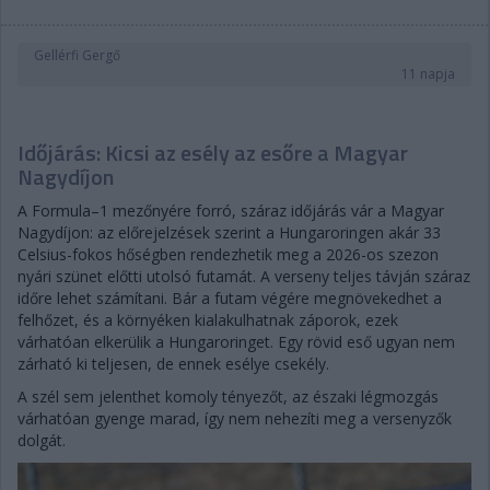
Gellérfi Gergő
11 napja
Időjárás: Kicsi az esély az esőre a Magyar
Nagydíjon
A Formula–1 mezőnyére forró, száraz időjárás vár a Magyar
Nagydíjon: az előrejelzések szerint a Hungaroringen akár 33
Celsius-fokos hőségben rendezhetik meg a 2026-os szezon
nyári szünet előtti utolsó futamát. A verseny teljes távján száraz
időre lehet számítani. Bár a futam végére megnövekedhet a
felhőzet, és a környéken kialakulhatnak záporok, ezek
várhatóan elkerülik a Hungaroringet. Egy rövid eső ugyan nem
zárható ki teljesen, de ennek esélye csekély.
A szél sem jelenthet komoly tényezőt, az északi légmozgás
várhatóan gyenge marad, így nem nehezíti meg a versenyzők
dolgát.