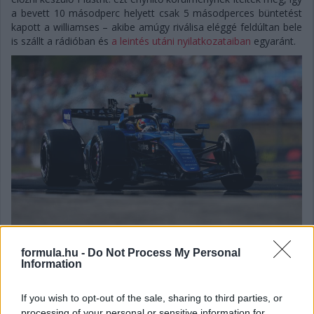
a bevett 10 másodperc helyett csak 5 másodperces büntetést
kapott a williamses – akibe amúgy riválisa eléggé feldúltan bele
is szállt a rádióban és
a leintés utáni nyilatkozataiban
egyaránt.
formula.hu -
Do Not Process My Personal
Information
Balogh Boglárka
If you wish to opt-out of the sale, sharing to third parties, or
11 napja
processing of your personal or sensitive information for