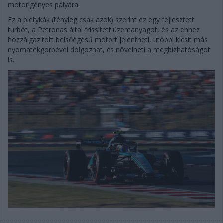
motorigényes pályára.
Ez a pletykák (tényleg csak azok) szerint ez egy fejlesztett
turbót, a Petronas által frissített üzemanyagot, és az ehhez
hozzáigazított belsőégésű motort jelentheti, utóbbi kicsit más
nyomatékgörbével dolgozhat, és növelheti a megbízhatóságot
is.