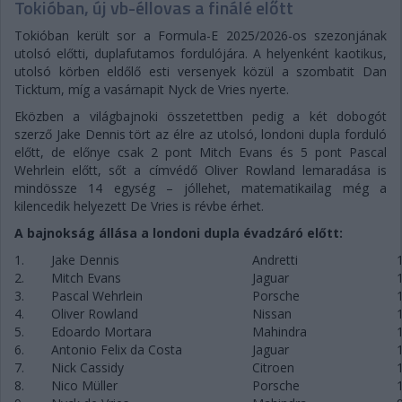
Tokióban, új vb-éllovas a finálé előtt
Tokióban került sor a Formula-E 2025/2026-os szezonjának
utolsó előtti, duplafutamos fordulójára. A helyenként kaotikus,
utolsó körben eldőlő esti versenyek közül a szombatit Dan
Ticktum, míg a vasárnapit Nyck de Vries nyerte.
Eközben a világbajnoki összetettben pedig a két dobogót
szerző Jake Dennis tört az élre az utolsó, londoni dupla forduló
előtt, de előnye csak 2 pont Mitch Evans és 5 pont Pascal
Wehrlein előtt, sőt a címvédő Oliver Rowland lemaradása is
mindössze 14 egység – jóllehet, matematikailag még a
kilencedik helyezett De Vries is révbe érhet.
A bajnokság állása a londoni dupla évadzáró előtt:
1.
Jake Dennis
Andretti
2.
Mitch Evans
Jaguar
3.
Pascal Wehrlein
Porsche
4.
Oliver Rowland
Nissan
5.
Edoardo Mortara
Mahindra
6.
Antonio Felix da Costa
Jaguar
7.
Nick Cassidy
Citroen
8.
Nico Müller
Porsche