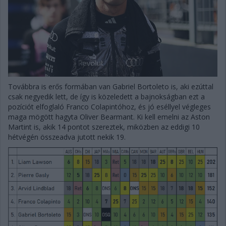
Továbbra is erős formában van Gabriel Bortoleto is, aki ezúttal
csak negyedik lett, de így is közeledett a bajnokságban ezt a
pozíciót elfoglaló Franco Colapintóhoz, és jó eséllyel végleges
maga mögött hagyta Oliver Bearmant. Ki kell emelni az Aston
Martint is, akik 14 pontot szereztek, miközben az eddigi 10
hétvégén összeadva jutott nekik 19.