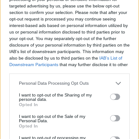
targeted advertising by us, please use the below opt-out
section to confirm your selection. Please note that after your
Wolff: Ezek a versenymérnökök olyanok, mint a
opt-out request is processed you may continue seeing
Teletabik!
interest-based ads based on personal information utilized by
us or personal information disclosed to third parties prior to
Nemcsak a pórul járt Oscar Piastri akadt ki Carlos Sainz
your opt-out. You may separately opt-out of the further
manővere, és az egész szituáció miatt – az ausztrál
disclosure of your personal information by third parties on the
elfogadhatatlannak nevezte, hogy „egy mezőny végi versenyző
IAB’s list of downstream participants. This information may
hülyesége” miatt elbukta a vezető helyet –, hanem szélesebb
also be disclosed by us to third parties on the
IAB’s List of
körben is vihart kavartak a történtek. Sainz elmondása szerint
Downstream Participants
that may further disclose it to other
nem működött a rendszer, ami a kormánykijelzőn a kék zászlót
jelzi nekik, a Mercedes vezetője, Toto Wolff szerint viszont sem
third parties.
ezt, sem a versenymérnökök attitűdjét nem engedheti meg
Please note that this website/app uses one or more Google
Personal Data Processing Opt Outs
magának az F1.
services and may gather and store information including but
„Az, hogy a zászlós rendszer nem működött, és a mezőny
not limited to your visit or usage behaviour. You may click to
I want to opt-out of the Sharing of my
végén lévő autók védekezni kezdtek Lewis és Kimi ellen,
personal data.
grant or deny consent to Google and its third-party tags to
Opted In
elfogadhatatlan” – fogalmazott. „Gyalázatos produkció ez a
use your data for below specified purposes in below Google
versenymérnököktől is, olyanok, mint a Teletabik. Csak ülnek,
consent section.
I want to opt-out of the Sale of my
és nem szólnak a versenyzőiknek, hogy mi történik mögöttük.”
Personal Data.
Opted In
Mind Wolff, mind Piastri azt reméli a történtek után, hogy a
jövőben a versenyzők nem kizárólag arra fognak hagyatkozni,
I want to opt-out of processing my