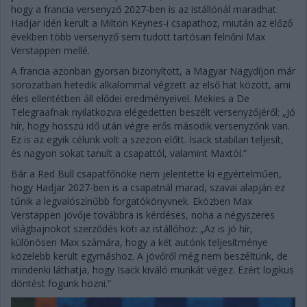
hogy a francia versenyző 2027-ben is az istállónál maradhat.
Hadjar idén került a Milton Keynes-i csapathoz, miután az előző
években több versenyző sem tudott tartósan felnőni Max
Verstappen mellé.
A francia azonban gyorsan bizonyított, a Magyar Nagydíjon már
sorozatban hetedik alkalommal végzett az első hat között, ami
éles ellentétben áll elődei eredményeivel. Mekies a De
Telegraafnak nyilatkozva elégedetten beszélt versenyzőjéről: „Jó
hír, hogy hosszú idő után végre erős második versenyzőnk van.
Ez is az egyik célunk volt a szezon előtt. Isack stabilan teljesít,
és nagyon sokat tanult a csapattól, valamint Maxtól.”
Bár a Red Bull csapatfőnöke nem jelentette ki egyértelműen,
hogy Hadjar 2027-ben is a csapatnál marad, szavai alapján ez
tűnik a legvalószínűbb forgatókönyvnek. Eközben Max
Verstappen jövője továbbra is kérdéses, noha a négyszeres
világbajnokot szerződés köti az istállóhoz: „Az is jó hír,
különösen Max számára, hogy a két autónk teljesítménye
közelebb került egymáshoz. A jövőről még nem beszéltünk, de
mindenki láthatja, hogy Isack kiváló munkát végez. Ezért logikus
döntést fogunk hozni.”