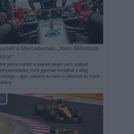
ussell a Mercedesnek: „Nem dőlhetünk
átra!”
brit pilóta szerint a sikerek idején sem szabad
kényelmesedni, mert gyorsan elmúlhat a világ
csősége – igaz, szerinte ez nem is jellemző az Ezüst
ilakra.
F1