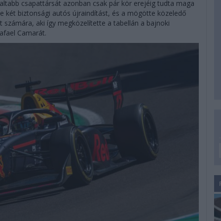
ztaltabb csapattársát azonban csak pár kör erejéig tudta maga
ve két biztonsági autós újraindítást, és a mögötte közeledő
 számára, aki így megközelítette a tabellán a bajnoki
afael Camarát.