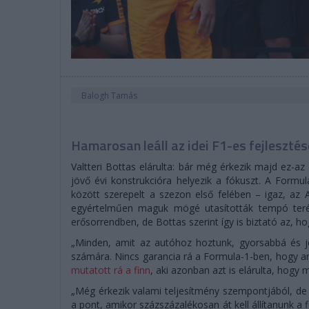
Balogh Tamás
Hamarosan leáll az idei F1-es fejlesztés
Valtteri Bottas elárulta: bár még érkezik majd ez-a
jövő évi konstrukcióra helyezik a fókuszt. A Form
között szerepelt a szezon első felében – igaz, az As
egyértelműen maguk mögé utasították tempó terén
erősorrendben, de Bottas szerint így is biztató az, h
„Minden, amit az autóhoz hoztunk, gyorsabbá és jo
számára. Nincs garancia rá a Formula-1-ben, hogy am
mutatott rá a finn
, aki azonban azt is elárulta, hogy 
„Még érkezik valami teljesítmény szempontjából, de
a pont, amikor százszázalékosan át kell állítanunk a 