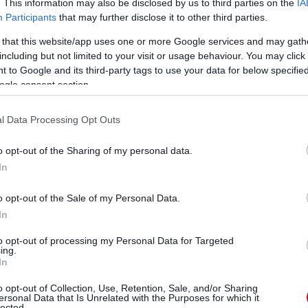
. This information may also be disclosed by us to third parties on the
IA
Participants
that may further disclose it to other third parties.
 that this website/app uses one or more Google services and may gath
H
including but not limited to your visit or usage behaviour. You may click 
B
 to Google and its third-party tags to use your data for below specifi
ogle consent section.
Hi
fr
ho
l Data Processing Opt Outs
o opt-out of the Sharing of my personal data.
In
o opt-out of the Sale of my Personal Data.
In
to opt-out of processing my Personal Data for Targeted
ing.
In
o opt-out of Collection, Use, Retention, Sale, and/or Sharing
ersonal Data that Is Unrelated with the Purposes for which it
lected.