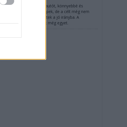
nnyebb követni a másik autót, könnyebbé és
ssebbé váltak az F1-es gépek, de a célt még nem
ték el, csak egy lépést tettek a jó irányba. A
vetkező érában tennének még egyet.