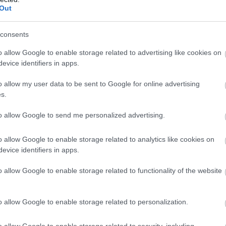
F
Out
d
Fo
consents
sp
Si
o allow Google to enable storage related to advertising like cookies on
3 órája
Og
evice identifiers in apps.
o allow my user data to be sent to Google for online advertising
sebbé vált a tavalyi év után” – Stella
s.
a, Lando Norris és Oscar Piastri a 2025-ös F1-es világbajnoki
to allow Google to send me personalized advertising.
 jobban dolgoznak együtt egymással és a csapattal. Andrea
terjú során beszélt arról, hogy elégedett a versenyzői idei
 szabályrendszerhez, beleértve az új Mercedes-erőforrások
o allow Google to enable storage related to analytics like cookies on
ogy az előző évi utolsó futamig tartó, néha vitás helyzeteket
evice identifiers in apps.
ó vb-harcuk ellenére is megmaradt a harmónia a brit és az
o allow Google to enable storage related to functionality of the website
kben, az az, ahogy együtt dolgoznak. Nem volt ez magától
tt harcolniuk a világbajnoki címért az utolsó futamig, hogy
o allow Google to enable storage related to personalization.
 nem változott, de a kapcsolat közöttük, illetve a csapattal
8
lemben ez várható volt Landótól, hiszen végül ő lett a bajnok,
a
, aki ennek ellenére még inkább támaszkodott a csapatra a
o allow Google to enable storage related to security, including