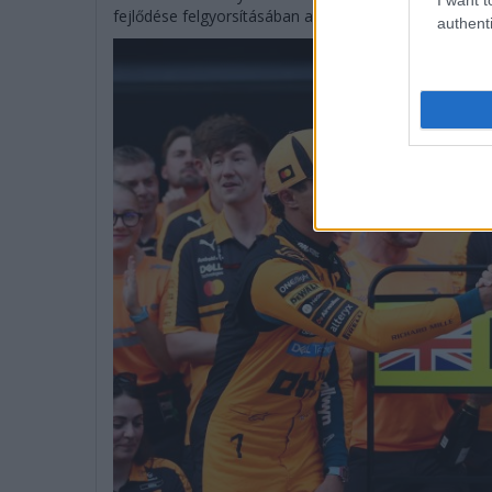
fejlődése felgyorsításában a pályán és azon kívül egy
authenti