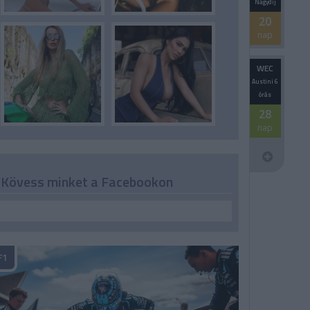
Nagydíj
20
nap
WEC
Austini 6
órás
28
nap
Kövess minket a Facebookon
F1