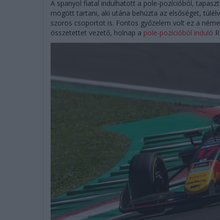
A spanyol fiatal indulhatott a pole-pozícióból, tapas
mögött tartani, aki utána behúzta az elsőséget, túlél
szoros csoportot is. Fontos győzelem volt ez a német
összetettet vezető, holnap a
pole-pozícióból induló
R