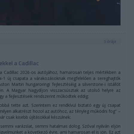
5 órája
ekkel a Cadillac
z a Cadillac 2026-os autójához, hamarosan teljes mértékben a
ula-1 új csapata a várakozásoknak megfelelően a sereghajtók
ton Martin hungaroringi fejlesztéséig a silverstone-i istállót
. A Magyar Nagydíjon visszacsúsztak az utolsó helyre az
ogy a fejlesztéseik rendszerint működtek eddig:
bbá tette azt. Szerintem ez rendkívül biztató egy új csapat
ilyen alkatrészt hozol az autóhoz, az tényleg működni fog” –
már csak kisebb újításokkal készülnek:
 semmi varázslat, semmi hatalmas dolog. Szóval nyilván eljön
figyelmünket a következő évre, ami hamarosan el is jön. Ez azt