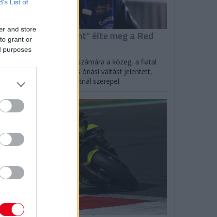
B’s List of
er and store
adjar „kultúrsokként” élte meg a Red
to grant or
ullt
ed purposes
ába nem volt ismeretlen számára a közeg, a fiatal
ancia F1-es számára így is óriási váltást jelentett,
gy idén már a nagycsapatnál szerepel.
MOTOR