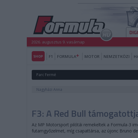
DIG
2026. augusztus 9. vasárnap
SHOP
F1
FORMULA
MOTOR
NEMZETKÖZI
H
Parc Fermé
Nagyházi Anna
F3: A Red Bull támogatottja
Az MP Motorsport pilótái remekeltek a Formula-3 imo
futamgyőzelmet, míg csapattársa, az újonc Bruno de