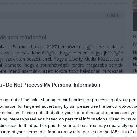
1 órája
A
– de nem mindenhol
f
mokat a Formula-1, ezért 2027-ben növelni fogják a számukat a
Na
 kizárta annak lehetőségét, hogy minden nagydíjhétvégén
el
a azok után beszélt erről, hogy a Liberty Media közzétette a
Na
li kiemelte, hogy a sprinthétvégék rendre magasabb pénteki
ők
tre menő esemény, ezért jövőre több helyszínen rendeznek
u -
Do Not Process My Personal Information
zétételekor tájékoztatást adunk arról, hogy mennyi. Az elv
amelyet kereskedelmi szempontból igazán ki tudunk aknázni” –
 hangsúlyozta Domenicali, hogy – ellentétben az Alpine-főnök
to opt-out of the sale, sharing to third parties, or processing of your per
ban arról beszélt, hogy szerinte mind a 24 nagydíjon sprintet
formation for targeted advertising by us, please use the below opt-out s
távú verseny, mivel azzal elveszne a produkció által nyújtott
r selection. Please note that after your opt-out request is processed y
kereskedelmi szempontból már nem lenne érték. Megfelelően
eing interest-based ads based on personal information utilized by us or
disclosed to third parties prior to your opt-out. You may separately opt-
losure of your personal information by third parties on the IAB’s list of