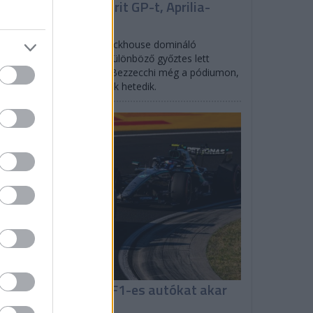
ernandez uralta a Brit GP-t, Aprilia-
obogó
lytatódott a széria: a Trackhouse domináló
anyolja zsinórban a 12. különböző győztes lett
lverstone-ban. Martin és Bezzecchi még a pódiumon,
ura bukott, Marquez csak hetedik.
F1
0 kilóval könnyebb F1-es autókat akar
z FIA