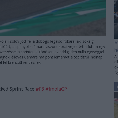
R
la Tsolov jött fel a dobogó legalsó fokára, aki sokáig
cióért, a spanyol számára viszont korai véget ért a futam egy
h
zerzéssel a sprintet, különösen az eddig idén nulla egységgel
A 
bajnoki éllovas Camara ma pont lemaradt a top tízről, holnap
el
l fél kilenctől rendeznek.
di
Ny
cked Sprint Race
#F3
#ImolaGP