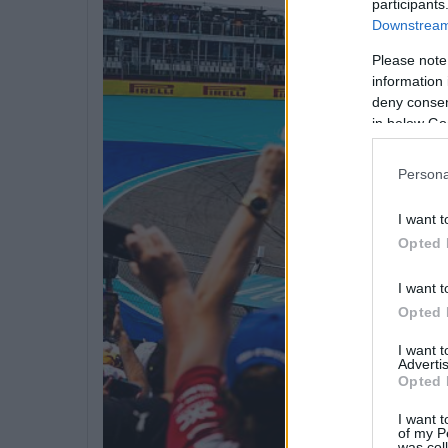
participants
Downstream 
Please note
information 
deny consent
in below Go
Persona
I want t
Opted 
I want t
Opted 
I want 
Advertis
Opted 
I want t
of my P
was col