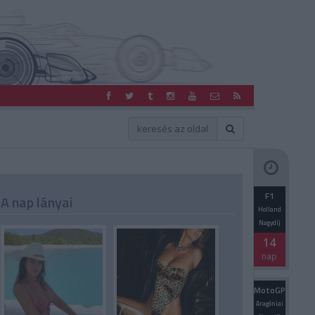
F1
A nap lányai
Holland
Nagydíj
14
nap
MotoGP
Aragóniai