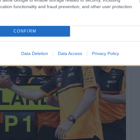
aránt” – fogalmazott Stella.
Kö
cation functionality and fraud prevention, and other user protection.
ki
ér
kö
CONFIRM
Data Deletion
Data Access
Privacy Policy