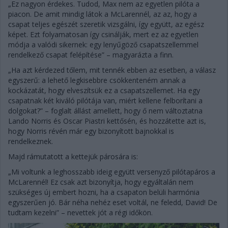
„Ez nagyon érdekes. Tudod, Max nem az egyetlen pilóta a
piacon. De amit mindig látok a McLarennél, az az, hogy a
csapat teljes egészét szeretik vizsgálni, így együtt, az egész
képet. Ezt folyamatosan így csinálják, mert ez az egyetlen
módja a valódi sikernek: egy lenyűgöző csapatszellemmel
rendelkező csapat felépítése” – magyarázta a finn.
„Ha azt kérdezed tőlem, mit tennék ebben az esetben, a válasz
egyszerű: a lehető legkisebbre csökkenteném annak a
kockázatát, hogy elveszítsük ez a csapatszellemet. Ha egy
csapatnak két kiváló pilótája van, miért kellene felborítani a
dolgokat?” – foglalt állást amellett, hogy ő nem változtatna
Lando Norris és Oscar Piastri kettősén, és hozzátette azt is,
hogy Norris révén már egy bizonyított bajnokkal is
rendelkeznek.
Majd rámutatott a kettejük párosára is:
„Mi voltunk a leghosszabb ideig együtt versenyző pilótapáros a
McLarennél! Ez csak azt bizonyítja, hogy egyáltalán nem
szükséges új embert hozni, ha a csapaton belüli harmónia
egyszerűen jó. Bár néha nehéz eset voltál, ne feledd, David! De
tudtam kezelni” – nevettek jót a régi időkön.