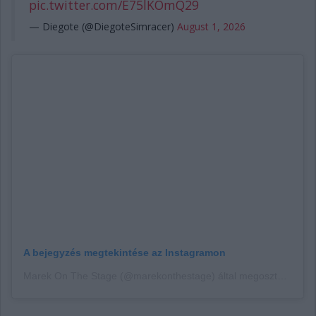
pic.twitter.com/E75lKOmQ29
— Diegote (@DiegoteSimracer)
August 1, 2026
A bejegyzés megtekintése az Instagramon
Marek On The Stage (@marekonthestage) által megosztott bejegyzés