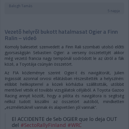
Balogh Tamás
5 napja
Vezető helyről bukott hatalmasat Ogier a Finn
Ralin – videó
Komoly balesetet szenvedett a Finn Rali szombati utolsó előtti
gyorsaságiján Sebastien Ogier: a verseny összetettjét akkor
még vezető francia nagy tempónál sodródott le az útról a fák
közé, a Toyotája csúnyán összetört.
Az FIA közleménye szerint Ogier-t és navigátorát, Julien
Ingassiát azonnal orvosi ellátásban részesítették a helyszínén:
előbbit helikopterrel a közeli kórházba szállították, utóbbit
mentővel vitték el további vizsgálatok céljából. A Toyota Gazoo
Racing annyit közölt, hogy a pilóta és navigátora is segítség
nélkül tudott kiszállni az összetört autóból, mindketten
„eszméletüknél vannak és alapvetően jól vannak”.
El ACCIDENTE de Seb OGIER que lo deja OUT
del
#SectoRallyFinland
#WRC