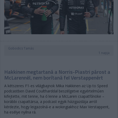
Gobodics Tamás
1 napja
Hakkinen megtartaná a Norris-Piastri párost a
McLarennél, nem borítaná fel Verstappenért
A kétszeres F1-es világbajnok Mika Hakkinen az Up to Speed
podcastben David Coultharddal beszélgetve egyértelműen
kifejtette, mit tenne, ha ő lenne a McLaren csapatfőnöke –
korábbi csapattársa, a podcast egyik házigazdája arról
kérdezte, hogy leigazolná-e a wokingiakhoz Max Verstappent,
ha esélye nyílna rá.