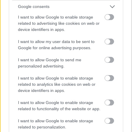
várható volt, hogy kiélezett lesz a fejlesztési háború a csapatok
Google consents
között. A szezon első felében láthattunk is több nagy fejlesztési
csomagot az istállók többségénél, ezek pedig rendszerint
I want to allow Google to enable storage
valóban előrelépést is jelentettek (talán a Haas és a Williams
related to advertising like cookies on web or
jelentik a kivételt). A Red Bullnál is működött például a
device identifiers in apps.
Miamiban és a Spielbergben bevetett csomag, ám Laurent
Mekies csapatfőnök szerint az évad hátralévő részében már
I want to allow my user data to be sent to
lassulni fog a fejlesztési ütemük, részben azért, mert a
Google for online advertising purposes.
költségeket meg kell osztani a 2027-es autó munkálatai között
is:
I want to allow Google to send me
personalized advertising.
„Nem tudom, a többiekkel mi a helyzet, de az biztos, hogy egy
ponton döntést kell hoznunk, hogyan egyensúlyozunk az idei és
I want to allow Google to enable storage
a jövő év között. Arra számítok, hogy ez hamarabb meg fog
történni, mint tavaly. Szóval főleg a szabályzat fényében
related to analytics like cookies on web or
dönteni fogunk” – idézi Mekiest a Crash.net. „Ami minket illet,
device identifiers in apps.
rengeteg fejlesztést hoztunk mostanáig, hogy próbáljuk
korrigálni azt a hatalmas hátrányt, amivel eleinte rendelkeztünk.
I want to allow Google to enable storage
Valószínűleg nehéz elképzelni, hogy ebben a ritmusban fogjuk
related to functionality of the website or app.
folytatni, mindenesetre meglátjuk, mi a legjobb módja annak,
hogy ledolgozzuk ezt az utolsó három tizedmásodpercet.”
I want to allow Google to enable storage
related to personalization.