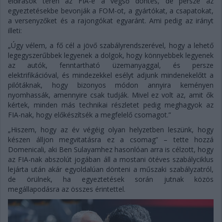
előírások terén az FIA-é a végső döntés, de persze az
egyeztetésekbe bevonják a FOM-ot, a gyártókat, a csapatokat,
a versenyzőket és a rajongókat egyaránt. Ami pedig az irányt
illeti:
„Úgy vélem, a fő cél a jövő szabályrendszerével, hogy a lehető
legegyszerűbbek legyenek a dolgok, hogy könnyebbek legyenek
az autók, fenntartható üzemanyaggal, és persze
elektrifikációval, és mindezekkel esélyt adjunk mindenekelőtt a
pilótáknak, hogy bizonyos módon annyira keményen
nyomhassák, amennyire csak tudják. Mivel ez volt az, amit ők
kértek, minden más technikai részletet pedig meghagyok az
FIA-nak, hogy előkészítsék a megfelelő csomagot.”
„Hiszem, hogy az év végéig olyan helyzetben leszünk, hogy
készen álljon megvitatásra ez a csomag” – tette hozzá
Domenicali, aki Ben Sulayamhez hasonlóan arra is célzott, hogy
az FIA-nak abszolút jogában áll a mostani ötéves szabályciklus
lejárta után akár egyoldalúan dönteni a műszaki szabályzatról,
de örülnek, ha egyeztetések során jutnak közös
megállapodásra az összes érintettel.