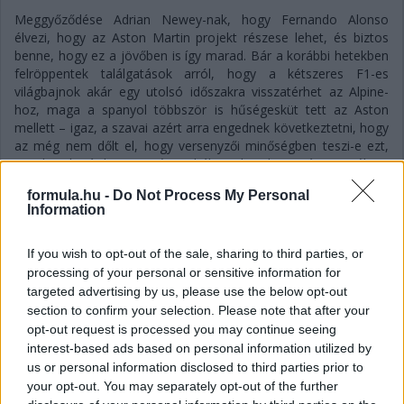
Meggyőződése Adrian Newey-nak, hogy Fernando Alonso
élvezi, hogy az Aston Martin projekt részese lehet, és biztos
benne, hogy ez a jövőben is így marad. Bár a korábbi hetekben
felröppentek találgatások arról, hogy a kétszeres F1-es
világbajnok akár egy utolsó időszakra visszatérhet az Alpine-
hoz, maga a spanyol többször is hűségesküt tett az Aston
mellett – igaz, a szavai azért arra engednek következtetni, hogy
az még nem dőlt el, hogy versenyzői minőségben teszi-e ezt,
mivel utalt rá, hogy az új szabályrendszerben már nem élvezi
annyira a vezetést mindig.
formula.hu -
Do Not Process My Personal
Hasonlóra utalhattak Newey szavai is, amikor arról kérdezték
Information
még a Magyar Nagydíj sajtótájékoztatóján, hogy mennyire
fontos számukra, hogy megtartsák Alonsót, és szerintük
If you wish to opt-out of the sale, sharing to third parties, or
sikerülni fog-e ez az istálló gyenge szereplése fényében is:
processing of your personal or sensitive information for
„Fernando nyilvánvalóan egy lenyűgöző versenyző. Óriási
targeted advertising by us, please use the below opt-out
értéket jelent a csapatnak, mind a visszajelzéseivel, mind a
section to confirm your selection. Please note that after your
képességeivel. Úgyhogy természetesen fontos számunkra.
opt-out request is processed you may continue seeing
Meglehetősen biztos vagyok benne, hogy Fernando élvezi a
interest-based ads based on personal information utilized by
velünk töltött idejét, és hogy folytatni fogjuk a kapcsolatunkat”
us or personal information disclosed to third parties prior to
– fogalmazott a csapatfőnök és technikai szakvezető.
your opt-out. You may separately opt-out of the further