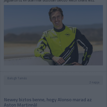
Jaguartól tíz év után már biztosan távozó Mitch Evans lesz.
Balogh Tamás
2 napja
Newey biztos benne, hogy Alonso marad az
Aston Martinnál