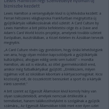
Lewis Hamilton régi szenvedélye nyomán új
bizniszbe kezdett
Lewis Hamilton a versenypályán kívül is új kihívásba kezdett: a
Ferrari hétszeres világbajnoka Frankfurtban megnyitotta új
gyűjtőkártyás vállalkozásának első üzletét. A Card Culture by
Lewis Hamilton a brit pilóta befektetési cége és a Dave and
Adam's Card World közös projektje, amelynek további üzleteit
Európában, Ausztráliában, a Közel-Keleten és Ázsiában tervezik
megnyitni.
„A Card Culture révén úgy gondolom, hogy óriási lehetőségünk
van arra, hogy olyan módon kapcsolódjunk a gyűjtőkártyák
kultúrájához, ahogyan eddig senki sem tudott” – mondta
Hamilton, aki azt is elárulta, az ötlet gyermekkorából ered,
amikor még futballkártyákat gyűjtött. „Emlékszem, milyen
izgalmas volt az iskolában kibontani a kártyacsomagokat. Kicsi
közösség volt, de összekötött bennünket a sport és a kártyák
iránti szeretet.”
A brit szerint az Egyesült Államokon kívül komoly hiány van
olyan szaküzletekből, amelyek nemcsak értékesítik a
termékeket, hanem találkozóhelyként is szolgálnak a gyűjtők
számára.„ Az Egyesült Államokban több mint ezer ilyen üzlet