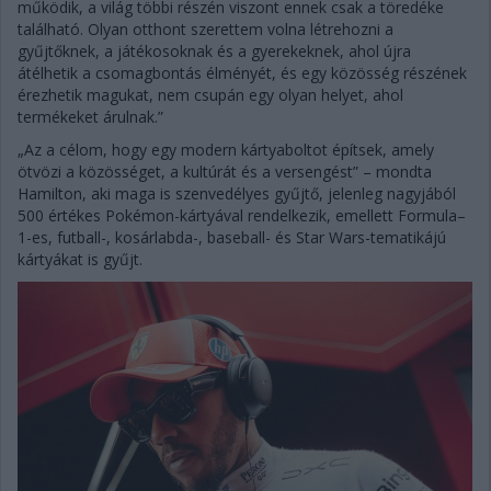
működik, a világ többi részén viszont ennek csak a töredéke
található. Olyan otthont szerettem volna létrehozni a
gyűjtőknek, a játékosoknak és a gyerekeknek, ahol újra
átélhetik a csomagbontás élményét, és egy közösség részének
érezhetik magukat, nem csupán egy olyan helyet, ahol
termékeket árulnak.”
„Az a célom, hogy egy modern kártyaboltot építsek, amely
ötvözi a közösséget, a kultúrát és a versengést” – mondta
Hamilton, aki maga is szenvedélyes gyűjtő, jelenleg nagyjából
500 értékes Pokémon-kártyával rendelkezik, emellett Formula–
1-es, futball-, kosárlabda-, baseball- és Star Wars-tematikájú
kártyákat is gyűjt.