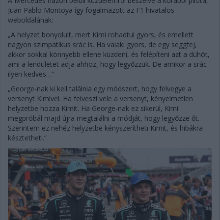
A Mercedes házon belüli küzdelemről beszélve a korábbi pilóta,
Juan Pablo Montoya így fogalmazott az F1 hivatalos
weboldalának:
„A helyzet bonyolult, mert Kimi rohadtul gyors, és emellett
nagyon szimpatikus srác is. Ha valaki gyors, de egy seggfej,
akkor sokkal könnyebb ellene küzdeni, és felépíteni azt a dühöt,
ami a lendületet adja ahhoz, hogy legyőzzük. De amikor a srác
ilyen kedves…”
„George-nak ki kell találnia egy módszert, hogy felvegye a
versenyt Kimivel. Ha felveszi vele a versenyt, kényelmetlen
helyzetbe hozza Kimit. Ha George-nak ez sikerül, Kimi
megpróbál majd újra megtalálni a módját, hogy legyőzze őt.
Szerintem ez nehéz helyzetbe kényszerítheti Kimit, és hibákra
késztetheti.”