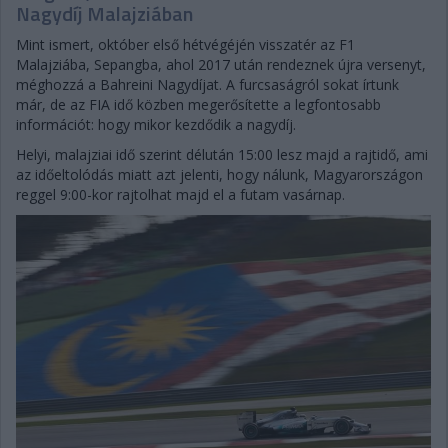
Nagydíj Malajziában
Mint ismert, október első hétvégéjén visszatér az F1
Malajziába, Sepangba, ahol 2017 után rendeznek újra versenyt,
méghozzá a Bahreini Nagydíjat. A furcsaságról sokat írtunk
már, de az FIA idő közben megerősítette a legfontosabb
információt: hogy mikor kezdődik a nagydíj.
Helyi, malajziai idő szerint délután 15:00 lesz majd a rajtidő, ami
az időeltolódás miatt azt jelenti, hogy nálunk, Magyarországon
reggel 9:00-kor rajtolhat majd el a futam vasárnap.