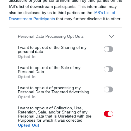
disclosure of your personal information by third parties on the
IAB’s list of downstream participants. This information may
also be disclosed by us to third parties on the
IAB’s List of
Downstream Participants
that may further disclose it to other
third parties.
Please note that this website/app uses one or more Google
Personal Data Processing Opt Outs
services and may gather and store information including but
not limited to your visit or usage behaviour. You may click to
I want to opt-out of the Sharing of my
personal data.
grant or deny consent to Google and its third-party tags to
Opted In
use your data for below specified purposes in below Google
consent section.
I want to opt-out of the Sale of my
Personal Data.
Opted In
I want to opt-out of processing my
Personal Data for Targeted Advertising.
Balogh Tamás
Opted In
3 napja
I want to opt-out of Collection, Use,
Retention, Sale, and/or Sharing of my
Personal Data that Is Unrelated with the
Lassuló fejlesztési ütemre számít a Red Bull
Purposes for which it was collected.
Opted Out
Mivel egy új F1-es szabályrendszer első idényéről van szó,