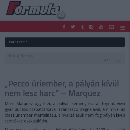
F1
PARC FERMÉ
Parc Fermé
FORMULA
MOTOR
NEMZETKÖZI
HAZAI
Balogh Tamás
RETRO
EGYÉB
533 napja
PODCAST
SHOP
LIVE
TIPPJÁTÉK
„Pecco úriember, a pályán kívül
DIGITÁLIS MAGAZIN
PONTÁLLÁSOK
VERSENYNAPTÁRAK
nem lesz harc” – Marquez
Marc Marquez úgy érzi, a pályán kemény csatát fognak vívni
gyári ducatis csapattársával, Francesco Bagnaiával, ám mivel az
olasz úriember mentalitású, a rivalizálásuk nem fog pályán kívüli
csörtékké eszkalálódni.
Marquez a tavalyi gresinis idény után lépett fel 2025-re a gyári