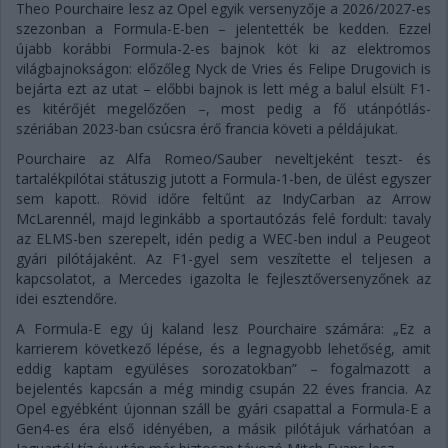
Theo Pourchaire lesz az Opel egyik versenyzője a 2026/2027-es
szezonban a Formula-E-ben – jelentették be kedden. Ezzel
újabb korábbi Formula-2-es bajnok köt ki az elektromos
világbajnokságon: előzőleg Nyck de Vries és Felipe Drugovich is
bejárta ezt az utat – előbbi bajnok is lett még a balul elsült F1-
es kitérőjét megelőzően –, most pedig a fő utánpótlás-
szériában 2023-ban csúcsra érő francia követi a példájukat.
Pourchaire az Alfa Romeo/Sauber neveltjeként teszt- és
tartalékpilótai státuszig jutott a Formula-1-ben, de ülést egyszer
sem kapott. Rövid időre feltűnt az IndyCarban az Arrow
McLarennél, majd leginkább a sportautózás felé fordult: tavaly
az ELMS-ben szerepelt, idén pedig a WEC-ben indul a Peugeot
gyári pilótájaként. Az F1-gyel sem veszítette el teljesen a
kapcsolatot, a Mercedes igazolta le fejlesztőversenyzőnek az
idei esztendőre.
A Formula-E egy új kaland lesz Pourchaire számára: „Ez a
karrierem következő lépése, és a legnagyobb lehetőség, amit
eddig kaptam együléses sorozatokban” – fogalmazott a
bejelentés kapcsán a még mindig csupán 22 éves francia. Az
Opel egyébként újonnan száll be gyári csapattal a Formula-E a
Gen4-es éra első idényében, a másik pilótájuk várhatóan a