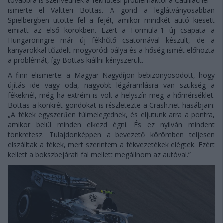
továbbra is szenvednek a fékhűtési problémáktól a Cadillacnél –
ismerte el Valtteri Bottas. A gond a leglátványosabban
Spielbergben ütötte fel a fejét, amikor mindkét autó kiesett
emiatt az első körökben. Ezért a Formula-1 új csapata a
Hungaroringre már új fékhűtő csatornával készült, de a
kanyarokkal tűzdelt mogyoródi pálya és a hőség ismét előhozta
a problémát, így Bottas kiállni kényszerült.
A finn elismerte: a Magyar Nagydíjon bebizonyosodott, hogy
újítás ide vagy oda, nagyobb légáramlásra van szükség a
fékeknél, még ha extrém is volt a helyszín meg a hőmérséklet.
Bottas a konkrét gondokat is részletezte a Crash.net hasábjain:
„A fékek egyszerűen túlmelegednek, és eljutunk arra a pontra,
amikor belül minden elkezd égni. És ez nyilván mindent
tönkretesz. Tulajdonképpen a bevezető körömben teljesen
elszálltak a fékek, mert szerintem a fékvezetékek elégtek. Ezért
kellett a bokszbejárati fal mellett megállnom az autóval.”