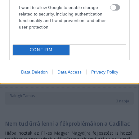
I want to allow Google to enable storage
related to security, including authentication
functionality and fraud prevention, and other
user protection.
CONFIRM
Data Deletion
Data Access
Privacy Policy
Balogh Tamás
3 napja
Nem tud úrrá lenni a fékproblémákon a Cadillac
Hiába hoztak az F1-es Magyar Nagydíjra fejlesztést is hozzá,