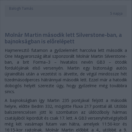
Balogh Tamás
5 napja
Molnár Martin második lett Silverstone-ban, a
bajnokságban is előrelépett
Hajmeresztő futamon a győzelemért harcolva lett második a
One Magyarország által szponzorált Molnár Martin Silverstone-
ban, a brit Forma–3 – hivatalos nevén GB3 – ötödik
fordulójának első versenyén. Martin egy biztonsági autós
újraindítás után a vezetést is átvette, de végül mindössze hét
tizedmásodperces hátránnyal második lett. Ezzel már a hatodik
dobogós helyét szerezte úgy, hogy győzelme még továbbra
sincs.
A bajnokságban így Martin 235 pontjával feljött a második
helyre, előtte Bedrin 332, mögötte Fluxa 217 ponttal áll. Utóbbi
balszerencsésen jött ki szombaton az üldözőboly hármas
csatájából: kipördült és csak 17. lett. A GB3 versenyhétvégéjéből
még két vasárnapi futam van hátra, amelyek 11:50-kor és
16:15-kor rajtolnak. Molnár Martin előbbit a 4., utóbbit a 9.