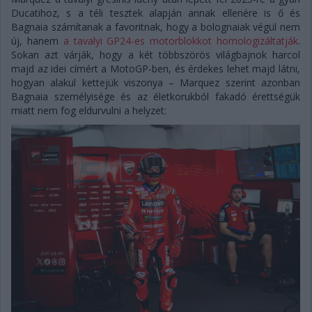
Ducatihoz, s a téli tesztek alapján annak ellenére is ő és
Bagnaia számítanak a favoritnak, hogy a bolognaiak végül nem
új, hanem
a tavalyi GP24-es motorblokkot homologizáltatják
.
Sokan azt várják, hogy a két többszörös világbajnok harcol
majd az idei címért a MotoGP-ben, és érdekes lehet majd látni,
hogyan alakul kettejük viszonya – Marquez szerint azonban
Bagnaia személyisége és az életkorukból fakadó érettségük
miatt nem fog eldurvulni a helyzet: