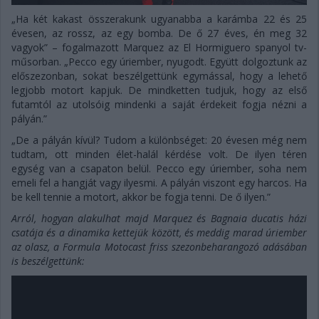
„Ha két kakast összerakunk ugyanabba a karámba 22 és 25
évesen, az rossz, az egy bomba. De ő 27 éves, én meg 32
vagyok” – fogalmazott Marquez az El Hormiguero spanyol tv-
műsorban. „Pecco egy úriember, nyugodt. Együtt dolgoztunk az
előszezonban, sokat beszélgettünk egymással, hogy a lehető
legjobb motort kapjuk. De mindketten tudjuk, hogy az első
futamtól az utolsóig mindenki a saját érdekeit fogja nézni a
pályán.”
„De a pályán kívül? Tudom a különbséget: 20 évesen még nem
tudtam, ott minden élet-halál kérdése volt. De ilyen téren
egység van a csapaton belül. Pecco egy úriember, soha nem
emeli fel a hangját vagy ilyesmi. A pályán viszont egy harcos. Ha
be kell tennie a motort, akkor be fogja tenni. De ő ilyen.”
Arról, hogyan alakulhat majd Marquez és Bagnaia ducatis házi
csatája és a dinamika kettejük között, és meddig marad úriember
az olasz, a Formula Motocast friss szezonbeharangozó adásában
is beszélgettünk: