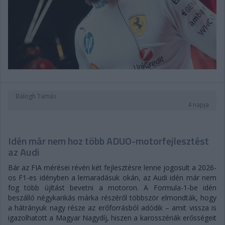
Balogh Tamás
4 napja
Idén már nem hoz több ADUO-motorfejlesztést
az Audi
Bár az FIA mérései révén két fejlesztésre lenne jogosult a 2026-
os F1-es idényben a lemaradásuk okán, az Audi idén már nem
fog több újítást bevetni a motoron. A Formula-1-be idén
beszálló négykarikás márka részéről többször elmondták, hogy
a hátrányuk nagy része az erőforrásból adódik – amit vissza is
igazolhatott a Magyar Nagydíj, hiszen a karosszériák erősségeit