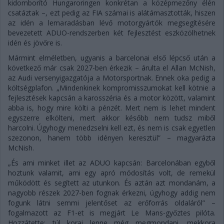
kidomborító Hungaroringen konkrétan a középmezőny élén
csatáztak –, ezt pedig az FIA számai is alátámasztották, hiszen
az idén a lemaradásban lévő motorgyártók megsegítésére
bevezetett ADUO-rendszerben két fejlesztést eszközölhetnek
idén és jövőre is.
Mármint elméletben, ugyanis a barcelonai első lépcső után a
következő már csak 2027-ben érkezik – árulta el Allan McNish,
az Audi versenyigazgatója a Motorsportnak. Ennek oka pedig a
költségplafon. „Mindenkinek kompromisszumokat kell kötnie a
fejlesztések kapcsán a karosszéria és a motor között, valamint
abba is, hogy mire költi a pénzét. Mert nem is lehet mindent
egyszerre elkölteni, mert akkor később nem tudsz miből
harcolni. Úgyhogy menedzselni kell ezt, és nem is csak egyetlen
szezonon, hanem több idényen keresztül” – magyarázta
McNish.
„És ami minket illet az ADUO kapcsán: Barcelonában egyből
hoztunk valamit, ami egy apró módosítás volt, de remekül
működött és segített az utunkon. És aztán azt mondanám, a
nagyobb részek 2027-ben fognak érkezni, úgyhogy addig nem
fogunk látni semmi jelentőset az erőforrás oldaláról” –
fogalmazott az F1-et is megjárt Le Mans-győztes pilóta.
Hozzátette: túl korai lenne még megmondani, mekkora