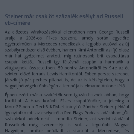
Steiner már csak öt százalék esélyt ad Russell
vb-címére
Az előzetes várakozásokkal ellentétben nem George Russell
uralja a 2026-os F1-es szezont, amely során egyelőre
egyértelműen a Mercedes rendelkezik a legjobb autóval az új
szabályrendszer első évében, hanem Kimi Antonelli: az ifjú olasz
már hat győzelmet aratott, míg rutinosabb brit csapattársa
csupán kettőt. Russell így féltávnál csupán a harmadik a
világbajnoki összetettben, 59 pontra Antonelliről és 9-re az őt
szintén előző ferraris Lewis Hamiltontól. Ebben persze szerepet
játszik jó pár peches pillanat is, de az is kétségtelen, hogy a
nagydíjhétvégék többségén a tempója is elmarad Antonelliétől.
Éppen ezért már a szakértők sem igazán hisznek abban, hogy
fordíthat. A Haas korábbi F1-es csapatfőnöke, a jelenleg a
MotoGP-ben a Tech3 KTM-et irányító Günther Steiner például
így nyilatkozott az esélyeiről a Red Flags Podcast adásában: „Öt
százalékot adnék neki” – mondta Steiner, aki szerint ráadásul
Russellnek még szerencséje is volt a legutóbbi Magyar
Nagydíjon, amikor befulladt a startnál a Mercedese, és