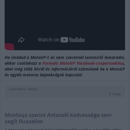
Ha imádod a MotoGP-t és nem szeretnél semmiről lemaradni,
akkor csatlakozz a
Formula MotoGP Facebook-csoportunkhoz
,
ahol még több hírről és információról számolunk be a MotoGP
és egyéb motoros bajnokságok kapcsán!
Gobodics Tamás
5 órája
Montoya szerint Antonelli kedvessége sem
segít Russellen