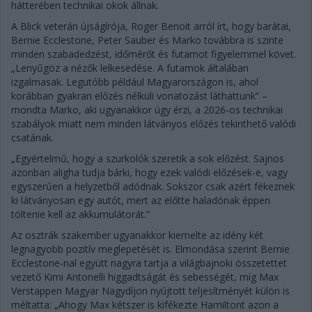
hátterében technikai okok állnak.
A Blick veterán újságírója, Roger Benoit arról írt, hogy barátai,
Bernie Ecclestone, Peter Sauber és Marko továbbra is szinte
minden szabadedzést, időmérőt és futamot figyelemmel követ.
„Lenyűgöz a nézők lelkesedése. A futamok általában
izgalmasak. Legutóbb például Magyarországon is, ahol
korábban gyakran előzés nélküli vonatozást láthattunk” –
mondta Marko, aki ugyanakkor úgy érzi, a 2026-os technikai
szabályok miatt nem minden látványos előzés tekinthető valódi
csatának.
„Egyértelmű, hogy a szurkolók szeretik a sok előzést. Sajnos
azonban aligha tudja bárki, hogy ezek valódi előzések-e, vagy
egyszerűen a helyzetből adódnak. Sokszor csak azért fékeznek
ki látványosan egy autót, mert az előtte haladónak éppen
töltenie kell az akkumulátorát.”
Az osztrák szakember ugyanakkor kiemelte az idény két
legnagyobb pozitív meglepetését is. Elmondása szerint Bernie
Ecclestone-nal együtt nagyra tartja a világbajnoki összetettet
vezető Kimi Antonelli higgadtságát és sebességét, míg Max
Verstappen Magyar Nagydíjon nyújtott teljesítményét külön is
méltatta: „Ahogy Max kétszer is kifékezte Hamiltont azon a