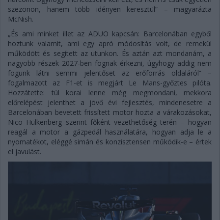
szezonon, hanem több idényen keresztül” – magyarázta
McNish.
„És ami minket illet az ADUO kapcsán: Barcelonában egyből
hoztunk valamit, ami egy apró módosítás volt, de remekül
működött és segített az utunkon. És aztán azt mondanám, a
nagyobb részek 2027-ben fognak érkezni, úgyhogy addig nem
fogunk látni semmi jelentőset az erőforrás oldaláról” –
fogalmazott az F1-et is megjárt Le Mans-győztes pilóta.
Hozzátette: túl korai lenne még megmondani, mekkora
előrelépést jelenthet a jövő évi fejlesztés, mindenesetre a
Barcelonában bevetett frissített motor hozta a várakozásokat,
Nico Hülkenberg szerint főként vezethetőség terén – hogyan
reagál a motor a gázpedál használatára, hogyan adja le a
nyomatékot, eléggé simán és konzisztensen működik-e – értek
el javulást.