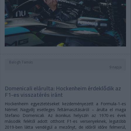
Balogh Tamás
9 napja
Domenicali elárulta: Hockenheim érdeklődik az
F1-es visszatérés iránt
Hockenheim egyeztetéseket kezdeményezett a Formula-1-es
Német Nagydíj esetleges feltámasztásáról – árulta el maga
Stefano Domenicali. Az ikonikus helyszín az 1970-es évek
második felétől adott otthont F1-es versenyeknek, legutóbb
2019-ben látta vendégül a mezőnyt, de időről időre felmerül,