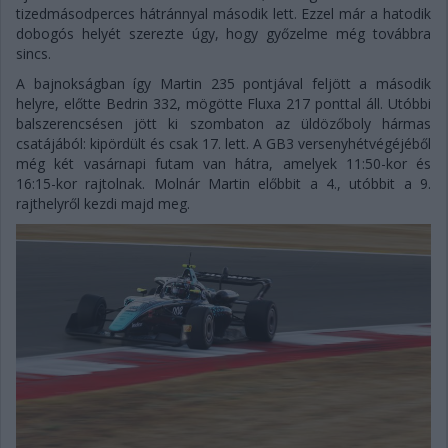
tizedmásodperces hátránnyal második lett. Ezzel már a hatodik
dobogós helyét szerezte úgy, hogy győzelme még továbbra
sincs.
A bajnokságban így Martin 235 pontjával feljött a második
helyre, előtte Bedrin 332, mögötte Fluxa 217 ponttal áll. Utóbbi
balszerencsésen jött ki szombaton az üldözőboly hármas
csatájából: kipördült és csak 17. lett. A GB3 versenyhétvégéjéből
még két vasárnapi futam van hátra, amelyek 11:50-kor és
16:15-kor rajtolnak. Molnár Martin előbbit a 4., utóbbit a 9.
rajthelyről kezdi majd meg.