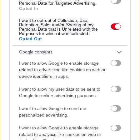
Personal Data for Targeted Advertising.
Opted In
I want to opt-out of Collection, Use,
Retention, Sale, and/or Sharing of my
Personal Data that Is Unrelated with the
Purposes for which it was collected.
Opted Out
Google consents
I want to allow Google to enable storage
related to advertising like cookies on web or
device identifiers in apps.
Balogh Tamás
I want to allow my user data to be sent to
11 napja
Google for online advertising purposes.
I want to allow Google to send me
Norrisszal, Piastrival és Fornarolival teljesített
personalized advertising.
TPC-tesztet Portimaóban a McLaren
I want to allow Google to enable storage
Miközben néhány csapat a Hungaroringen maradt Pirelli-
related to analytics like cookies on web or
tesztre, illetve az Aston Martin esetében a friss Honda-motor