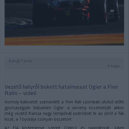
Balogh Tamás
8 napja
Vezető helyről bukott hatalmasat Ogier a Finn
Ralin – videó
Komoly balesetet szenvedett a Finn Rali szombati utolsó előtti
gyorsaságiján Sebastien Ogier: a verseny összetettjét akkor
még vezető francia nagy tempónál sodródott le az útról a fák
közé, a Toyotája csúnyán összetört.
Az FIA közleménye szerint Ogier-t és navigátorát, Julien