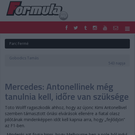
F1
PARC FERMÉ
Parc Fermé
FORMULA
MOTOR
NEMZETKÖZI
HAZAI
Gobodics Tamás
RETRO
EGYÉB
543 napja
PODCAST
SHOP
LIVE
TIPPJÁTÉK
Mercedes: Antonellinek még
DIGITÁLIS MAGAZIN
PONTÁLLÁSOK
VERSENYNAPTÁRAK
tanulnia kell, időre van szüksége
Toto Wolff ragaszkodik ahhoz, hogy az újonc Kimi Antonellivel
szemben támasztott óriási elvárások ellenére a fiatal olasz
pilótának mindenképpen időt kell kapnia arra, hogy „fejlődjön”
az F1-ben.
„Mindenki azt fogja hinni, hogy Melbourne-ben a pole-ból indul