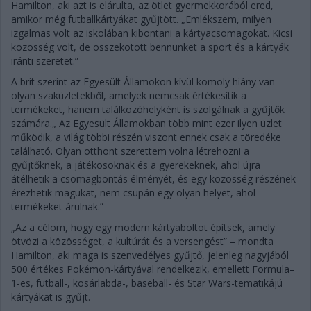
Hamilton, aki azt is elárulta, az ötlet gyermekkorából ered,
amikor még futballkártyákat gyűjtött. „Emlékszem, milyen
izgalmas volt az iskolában kibontani a kártyacsomagokat. Kicsi
közösség volt, de összekötött bennünket a sport és a kártyák
iránti szeretet.”
A brit szerint az Egyesült Államokon kívül komoly hiány van
olyan szaküzletekből, amelyek nemcsak értékesítik a
termékeket, hanem találkozóhelyként is szolgálnak a gyűjtők
számára.„ Az Egyesült Államokban több mint ezer ilyen üzlet
működik, a világ többi részén viszont ennek csak a töredéke
található. Olyan otthont szerettem volna létrehozni a
gyűjtőknek, a játékosoknak és a gyerekeknek, ahol újra
átélhetik a csomagbontás élményét, és egy közösség részének
érezhetik magukat, nem csupán egy olyan helyet, ahol
termékeket árulnak.”
„Az a célom, hogy egy modern kártyaboltot építsek, amely
ötvözi a közösséget, a kultúrát és a versengést” – mondta
Hamilton, aki maga is szenvedélyes gyűjtő, jelenleg nagyjából
500 értékes Pokémon-kártyával rendelkezik, emellett Formula–
1-es, futball-, kosárlabda-, baseball- és Star Wars-tematikájú
kártyákat is gyűjt.