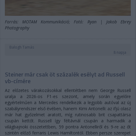
Forrás: MOTAM Kommunikáció; Fotó: Ryan | Jakob Ebrey
Photography
Balogh Tamás
8 napja
Steiner már csak öt százalék esélyt ad Russell
vb-címére
Az előzetes várakozásokkal ellentétben nem George Russell
uralja a 2026-os F1-es szezont, amely során egyelőre
egyértelműen a Mercedes rendelkezik a legjobb autóval az új
szabályrendszer első évében, hanem Kimi Antonelli: az ifjú olasz
már hat győzelmet aratott, míg rutinosabb brit csapattársa
csupán kettőt. Russell így féltávnál csupán a harmadik a
világbajnoki összetettben, 59 pontra Antonelliről és 9-re az őt
szintén előző ferraris Lewis Hamiltontól. Ebben persze szerepet