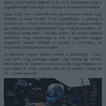
játszik jó pár peches pillanat is, de az is kétségtelen, hogy a
nagydíjhétvégék többségén a tempója is elmarad Antonelliétől.
Éppen ezért már a szakértők sem igazán hisznek abban, hogy
fordíthat. A Haas korábbi F1-es csapatfőnöke, a jelenleg a
MotoGP-ben a Tech3 KTM-et irányító Günther Steiner például
így nyilatkozott az esélyeiről a Red Flags Podcast adásában: „Öt
százalékot adnék neki” – mondta Steiner, aki szerint ráadásul
Russellnek még szerencséje is volt a legutóbbi Magyar
Nagydíjon, amikor befulladt a startnál a Mercedese, és
visszaesett a középmezőny végébe:
„A Mercedes magára vállalta részben a felelősséget – vajon
csak azért, hogy boldoggá tegyék, vagy tényleg így történt?
Nem tudom, de szerintem szerencsés volt, hogy megúszta és
nem találta el valaki. Amilyen elöl volt és amilyen sokáig állt
ott… szerencséje volt.”