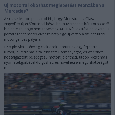
Új motorral okozhat meglepetést Monzában a
Mercedes?
Az olasz Motorsport arról írt , hogy Monzára, az Olasz
Nagydíjra új erőforrással készülhet a Mercedes: bár Toto Wolff
kijelentette, hogy nem terveznek ADUO-fejlesztést bevezetni, a
portál szerint mégis elképzelhető egy új verzió a szünet utáni
motorigényes pályára.
Ez a pletykák (tényleg csak azok) szerint ez egy fejlesztett
turbót, a Petronas által frissített üzemanyagot, és az ehhez
hozzáigazított belsőégésű motort jelentheti, utóbbi kicsit más
nyomatékgörbével dolgozhat, és növelheti a megbízhatóságot
is.