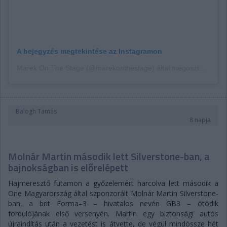
A bejegyzés megtekintése az Instagramon
Marek On The Stage (@marekonthestage) által megosztott bejegyzés
Balogh Tamás
8 napja
Molnár Martin második lett Silverstone-ban, a
bajnokságban is előrelépett
Hajmeresztő futamon a győzelemért harcolva lett második a
One Magyarország által szponzorált Molnár Martin Silverstone-
ban, a brit Forma–3 – hivatalos nevén GB3 – ötödik
fordulójának első versenyén. Martin egy biztonsági autós
újraindítás után a vezetést is átvette, de végül mindössze hét