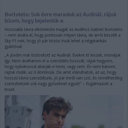
Bortoleto: Sok évre maradok az Audinál, rájuk
bízom, hogy bejelentik-e
Hosszabb távra elkötelezte magát az Audihoz Gabriel Bortoleto
– nem árulta el, hogy pontosan milyen távra, de arról beszélt a
Sky F1-nek, hogy jó pár közös évük lehet a négykarikás
gyártóval.
„A jövőm már biztosított az Audinál. Évekre itt leszek, mondjuk
így. Nem árulhatom el a szerződés hosszát, rájuk hagyom,
hogy nyilvánossá akarják-e tenni, vagy sem. Én nem bánom,
rajtuk múlik, az ő döntésük. De amit elárulhatok, az az, hogy
hosszú távra szerződtünk, jó pár évről van szó, és remélhetőleg
szerezhetünk sok nagy győzelmet együtt” – fogalmazott a
brazil.