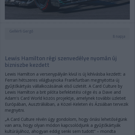
Gellérfi Gergő
8 napja
Lewis Hamilton régi szenvedélye nyomán új
bizniszbe kezdett
Lewis Hamilton a versenypályán kívül is új kihívásba kezdett: a
Ferrari hétszeres világbajnoka Frankfurtban megnyitotta új
gyűjtőkártyás vállalkozásának első üzletét. A Card Culture by
Lewis Hamilton a brit pilóta befektetési cége és a Dave and
Adam's Card World közös projektje, amelynek további üzleteit
Európában, Ausztráliában, a Közel-Keleten és Ázsiában tervezik
megnyitni.
„A Card Culture révén úgy gondolom, hogy óriási lehetőségünk
van arra, hogy olyan módon kapcsolódjunk a gyűjtőkártyák
kultúrájához, ahogyan eddig senki sem tudott” – mondta