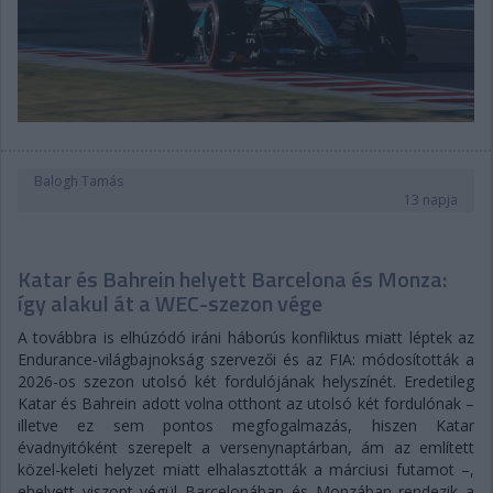
Balogh Tamás
13 napja
Katar és Bahrein helyett Barcelona és Monza:
így alakul át a WEC-szezon vége
A továbbra is elhúzódó iráni háborús konfliktus miatt léptek az
Endurance-világbajnokság szervezői és az FIA: módosították a
2026-os szezon utolsó két fordulójának helyszínét. Eredetileg
Katar és Bahrein adott volna otthont az utolsó két fordulónak –
illetve ez sem pontos megfogalmazás, hiszen Katar
évadnyitóként szerepelt a versenynaptárban, ám az említett
közel-keleti helyzet miatt elhalasztották a márciusi futamot –,
ehelyett viszont végül Barcelonában és Monzában rendezik a