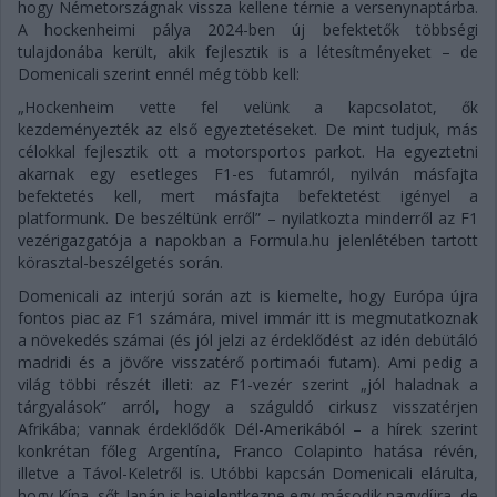
hogy Németországnak vissza kellene térnie a versenynaptárba.
A hockenheimi pálya 2024-ben új befektetők többségi
tulajdonába került, akik fejlesztik is a létesítményeket – de
Domenicali szerint ennél még több kell:
„Hockenheim vette fel velünk a kapcsolatot, ők
kezdeményezték az első egyeztetéseket. De mint tudjuk, más
célokkal fejlesztik ott a motorsportos parkot. Ha egyeztetni
akarnak egy esetleges F1-es futamról, nyilván másfajta
befektetés kell, mert másfajta befektetést igényel a
platformunk. De beszéltünk erről” – nyilatkozta minderről az F1
vezérigazgatója a napokban a Formula.hu jelenlétében tartott
körasztal-beszélgetés során.
Domenicali az interjú során azt is kiemelte, hogy Európa újra
fontos piac az F1 számára, mivel immár itt is megmutatkoznak
a növekedés számai (és jól jelzi az érdeklődést az idén debütáló
madridi és a jövőre visszatérő portimaói futam). Ami pedig a
világ többi részét illeti: az F1-vezér szerint „jól haladnak a
tárgyalások” arról, hogy a száguldó cirkusz visszatérjen
Afrikába; vannak érdeklődők Dél-Amerikából – a hírek szerint
konkrétan főleg Argentína, Franco Colapinto hatása révén,
illetve a Távol-Keletről is. Utóbbi kapcsán Domenicali elárulta,
hogy Kína, sőt Japán is bejelentkezne egy második nagydíjra, de