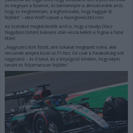
és megnyeri a futamot, és bármennyire is álmodoznánk arról,
hogy ez megtörténjen, a legfontosabb, hogy hagyjuk őt
fejlődni” – idézi Wolff szavait a Racingnews365.com.
Az osztrákot megkérdezték arról is, hogy a tavalyi Olasz
Nagydíjon történt balesete után vissza kellett-e fognia a fiatal
titánt:
„Nagyszerű kört futott, ami sokakat meglepett volna, akik
nincsenek annyira közel az F1-hez. De csak a Parabolicáig volt
nagyszerű – és ő tanul. Az a lenyűgöző Kimiben, hogy képes
tanulni és folyamatosan fejlődni.”