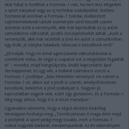
akár hátat is fordíthat a Formula–1-nek, ha nem lesz elégedett
a sport irányával vagy az új technikai szabályokkal. Stefano
Domenicali azonban a Formula–1 szerdai, kiválasztott
sajtótermékeknek tartott eseményén arról beszélt szerint
azonban azok a versenyzők, akik már kipróbálták az új autók
szimulátoros változatát, pozitív visszajelzéseket adtak: „Azok a
versenyzők, akik már vezették a jövő évi autót a szimulátorban,
úgy érzik, jó irányba haladunk. Maxszal is beszéltünk erről.”
„Jól tudják, hogy mi ennél agresszívebb változtatásokat is
szerettünk volna, de végül a csapatok ezt a megoldást fogadták
el” – mondta, majd hangsúlyozta, kiváló kapcsolatot ápol
Verstappennel, és úgy véli, a holland számára is vonzó a
Formula–1 jövőképe: „Max hihetetlen versenyző. Ha szereti a
Formula–1-et, akkor azt a jövőt is szereti, amelyről közösen
beszélünk, beleértve a jövő szabályait is. Nagyon jó
kapcsolatban vagyok vele, ezért úgy gondolom, és a Formula–1
elég nagy ahhoz, hogy ő is a része maradjon.”
Ugyanakkor elismerte, hogy a végső döntést kizárólag
Verstappen hozhatja meg: „Természetesen ő maga dönt majd
a jövőjéről. A sport pedig megy tovább, mert a Formula–1
sokkal nagyobb bárkinél, mindannyiunknál. Az én véleményem