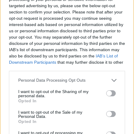
óta a Red Bull-lal együtt élesben is alkalmazzák azt – jóllehet,
targeted advertising by us, please use the below opt-out
az energiaitalosok Spára leszerelték Max Verstappen spielbergi
section to confirm your selection. Please note that after your
és silverstone-i balesete után –, a McLaren azonban hiába
opt-out request is processed you may continue seeing
dolgozott hetek óta a saját verzióján, végül csak a
interest-based ads based on personal information utilized by
Hungaroringen volt képes pályára vinni azt, miután az előző
us or personal information disclosed to third parties prior to
alkalommal, Spielbergben már a garázsban gondjaik adódtak
your opt-out. You may separately opt-out of the further
vele. A mogyoródi teszt viszont sikeresnek bizonyult:
disclosure of your personal information by third parties on the
„Komplikált projekt volt, ami nem meglepő. Biztató
IAB’s list of downstream participants. This information may
visszajelzést kaptunk a koncepcióról, és most már alig várjuk,
also be disclosed by us to third parties on the
IAB’s List of
hogy bevethessük jövőbeli versenyeken” – jelentette ki Andrea
Downstream Participants
that may further disclose it to other
Stella csapatfőnök, hozzátéve, hogy fontos volt, hogy a
third parties.
szélcsatorna után a valóságban, a pályán is gyűjtsenek
adatokat a trükkös légterelőről. Várhatóan egyébként a hosszú
Please note that this website/app uses one or more Google
Personal Data Processing Opt Outs
egyenesekkel tűzdelt Monzában és Bakuban vetheti be
services and may gather and store information including but
leginkább ezt a McLaren, hiszen ezeken a pályákon különösen
not limited to your visit or usage behaviour. You may click to
I want to opt-out of the Sharing of my
hasznos lehet a megoldás. Érdekesség amúgy, hogy a
personal data.
grant or deny consent to Google and its third-party tags to
Opted In
wokingiak a Red Bullt követték az átfordulás irányával: míg a
use your data for below specified purposes in below Google
Ferrari szárnya „hátraszaltót” dob, addig a McLarené és a
consent section.
I want to opt-out of the Sale of my
bikásoké előrefelé fordul át.
Personal Data.
Opted In
I want to opt-out of processing my