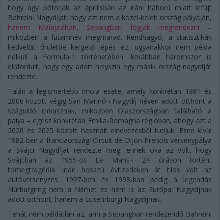
hogy úgy pótolják az áprilisban az iráni háború miatt lefújt
Bahreini Nagydíjat, hogy azt nem a közel-keleti ország pályáján,
hanem Malajziában, Sepangban fogják megrendezni
–
miközben a futamnév megmarad. Rendhagyó, a statisztikák
kedvelőit őrületbe kergető lépés ez, ugyanakkor nem példa
nélküli a Formula-1 történetében: korábban háromszor is
előfordult, hogy egy adott helyszín egy másik ország nagydíját
rendezte.
Talán a legismertebb Imola esete, amely konkrétan 1981 és
2006 között végig San Marinó-i Nagydíj néven adott otthont a
száguldó cirkusznak, miközben Olaszországban található a
pálya – egész konkrétan Emilia-Romagna régióban, ahogy azt a
2020 és 2025 között használt elnevezésből tudjuk. Ezen kívül
1982-ben a franciaországi Circuit de Dijon-Prenois versenypálya
a Svájci Nagydíjat rendezte meg: ennek oka az volt, hogy
Svájcban az 1955-ös Le Mans-i 24 óráson történt
tömegtragédia után hosszú évtizedeken át tilos volt az
autóversenyzés. 1997-ben és 1998-ban pedig a legendás
Nürburgring nem a Német és nem is az Európai Nagydíjnak
adott otthont, hanem a Luxemburgi Nagydíjnak.
Tehát nem példátlan az, ami a Sepangban rendezendő Bahreini