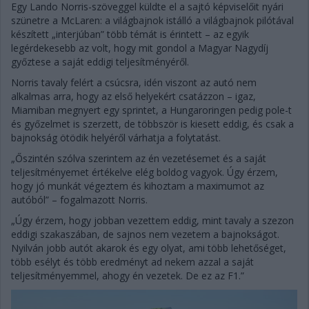
Egy Lando Norris-szöveggel küldte el a sajtó képviselőit nyári
szünetre a McLaren: a világbajnok istálló a világbajnok pilótával
készített „interjúban” több témát is érintett – az egyik
legérdekesebb az volt, hogy mit gondol a Magyar Nagydíj
győztese a saját eddigi teljesítményéről.
Norris tavaly felért a csúcsra, idén viszont az autó nem
alkalmas arra, hogy az első helyekért csatázzon – igaz,
Miamiban megnyert egy sprintet, a Hungaroringen pedig pole-t
és győzelmet is szerzett, de többször is kiesett eddig, és csak a
bajnokság ötödik helyéről várhatja a folytatást.
„Őszintén szólva szerintem az én vezetésemet és a saját
teljesítményemet értékelve elég boldog vagyok. Úgy érzem,
hogy jó munkát végeztem és kihoztam a maximumot az
autóból” – fogalmazott Norris.
„Úgy érzem, hogy jobban vezettem eddig, mint tavaly a szezon
eddigi szakaszában, de sajnos nem vezetem a bajnokságot.
Nyilván jobb autót akarok és egy olyat, ami több lehetőséget,
több esélyt és több eredményt ad nekem azzal a saját
teljesítményemmel, ahogy én vezetek. De ez az F1.”