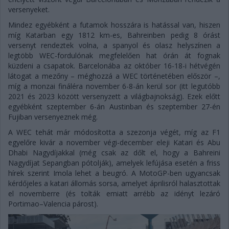
versenyeket.
Mindez egyébként a futamok hosszára is hatással van, hiszen
míg Katarban egy 1812 km-es, Bahreinben pedig 8 órást
versenyt rendeztek volna, a spanyol és olasz helyszínen a
legtöbb WEC-fordulónak megfelelően hat órán át fognak
küzdeni a csapatok. Barcelonába az október 16-18-i hétvégén
látogat a mezőny – méghozzá a WEC történetében először –,
míg a monzai fináléra november 6-8-án kerül sor (itt legutóbb
2021 és 2023 között versenyzett a világbajnokság). Ezek előtt
egyébként szeptember 6-án Austinban és szeptember 27-én
Fujiban versenyeznek még.
A WEC tehát már módosította a szezonja végét, míg az F1
egyelőre kivár a november végi-december eleji Katari és Abu
Dhabi Nagydíjakkal (még csak az dőlt el, hogy a Bahreini
Nagydíjat Sepangban pótolják), amelyek lefújása esetén a friss
hírek szerint Imola lehet a beugró. A MotoGP-ben ugyancsak
kérdőjeles a katari állomás sorsa, amelyet áprilisról halasztottak
el novemberre (és tolták emiatt arrébb az idényt lezáró
Portimao–Valencia párost).