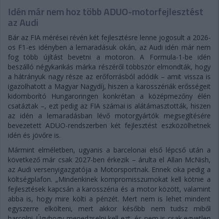
Idén már nem hoz több ADUO-motorfejlesztést
az Audi
Bár az FIA mérései révén két fejlesztésre lenne jogosult a 2026-
os F1-es idényben a lemaradásuk okán, az Audi idén már nem
fog több újítást bevetni a motoron. A Formula-1-be idén
beszálló négykarikás márka részéről többször elmondták, hogy
a hátrányuk nagy része az erőforrásból adódik – amit vissza is
igazolhatott a Magyar Nagydíj, hiszen a karosszériák erősségeit
kidomborító Hungaroringen konkrétan a középmezőny élén
csatáztak –, ezt pedig az FIA számai is alátámasztották, hiszen
az idén a lemaradásban lévő motorgyártók megsegítésére
bevezetett ADUO-rendszerben két fejlesztést eszközölhetnek
idén és jövőre is.
Mármint elméletben, ugyanis a barcelonai első lépcső után a
következő már csak 2027-ben érkezik – árulta el Allan McNish,
az Audi versenyigazgatója a Motorsportnak. Ennek oka pedig a
költségplafon. „Mindenkinek kompromisszumokat kell kötnie a
fejlesztések kapcsán a karosszéria és a motor között, valamint
abba is, hogy mire költi a pénzét. Mert nem is lehet mindent
egyszerre elkölteni, mert akkor később nem tudsz miből
harcolni. Úgyhogy menedzselni kell ezt, és nem is csak egyetlen