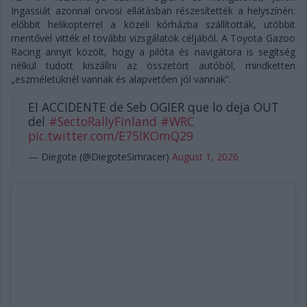
Ingassiát azonnal orvosi ellátásban részesítették a helyszínén:
előbbit helikopterrel a közeli kórházba szállították, utóbbit
mentővel vitték el további vizsgálatok céljából. A Toyota Gazoo
Racing annyit közölt, hogy a pilóta és navigátora is segítség
nélkül tudott kiszállni az összetört autóból, mindketten
„eszméletüknél vannak és alapvetően jól vannak”.
El ACCIDENTE de Seb OGIER que lo deja OUT
del
#SectoRallyFinland
#WRC
pic.twitter.com/E75lKOmQ29
— Diegote (@DiegoteSimracer)
August 1, 2026