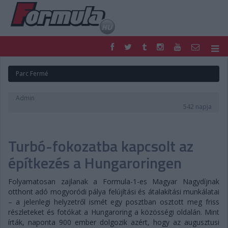
F1
PARC FERMÉ
Parc Fermé
FORMULA
MOTOR
NEMZETKÖZI
HAZAI
Admin
RETRO
EGYÉB
542 napja
PODCAST
SHOP
LIVE
TIPPJÁTÉK
Turbó-fokozatba kapcsolt az
DIGITÁLIS MAGAZIN
PONTÁLLÁSOK
VERSENYNAPTÁRAK
építkezés a Hungaroringen
Folyamatosan zajlanak a Formula-1-es Magyar Nagydíjnak
otthont adó mogyoródi pálya felújítási és átalakítási munkálatai
– a jelenlegi helyzetről ismét egy posztban osztott meg friss
részleteket és fotókat a Hungaroring a közösségi oldalán. Mint
írták, naponta 900 ember dolgozik azért, hogy az augusztusi