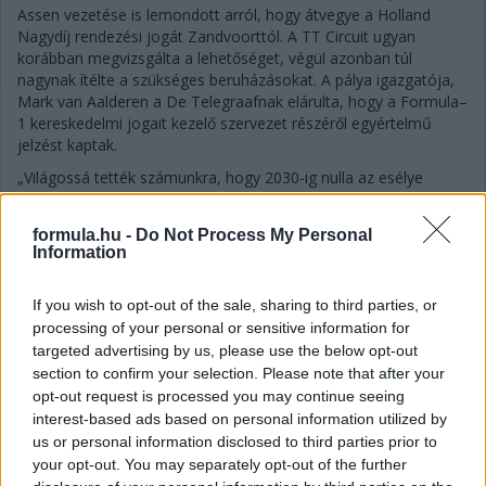
Assen vezetése is lemondott arról, hogy átvegye a Holland
Nagydíj rendezési jogát Zandvoorttól. A TT Circuit ugyan
korábban megvizsgálta a lehetőséget, végül azonban túl
nagynak ítélte a szükséges beruházásokat. A pálya igazgatója,
Mark van Aalderen a De Telegraafnak elárulta, hogy a Formula–
1 kereskedelmi jogait kezelő szervezet részéről egyértelmű
jelzést kaptak.
„Világossá tették számunkra, hogy 2030-ig nulla az esélye
annak, hogy Formula–1-es futamot rendezzünk Assenben, és
utána is rendkívül kicsi” – mondta Van Aalderen, majd
formula.hu -
Do Not Process My Personal
hozzátette, hogy a Formula–1 versenypromóciós igazgatója,
Information
Louise Young személyesen közölte velük ezt az értékelést,
ezért a vezetőség úgy döntött, nem költ több millió eurót arra,
If you wish to opt-out of the sale, sharing to third parties, or
hogy a pálya megszerezze az F1-es futamok rendezéséhez
processing of your personal or sensitive information for
szükséges Grade 1-es licencet.
targeted advertising by us, please use the below opt-out
„Szerettük volna megvalósítani. A TT Circuit mindig azt mondta,
section to confirm your selection. Please note that after your
hogy ha érkezik egy promóter, aki Formula–1-es futamot akar
opt-out request is processed you may continue seeing
rendezni, akkor átalakítjuk a pályát. A vezetőség és az
interest-based ads based on personal information utilized by
igazgatótanács ezért úgy döntött, hogy nem hajtja végre az
us or personal information disclosed to third parties prior to
ehhez szükséges többmilliós beruházást. Így Formula–1-es
your opt-out. You may separately opt-out of the further
versenyt sem lehet Assenben rendezni. Megtisztelő, hogy