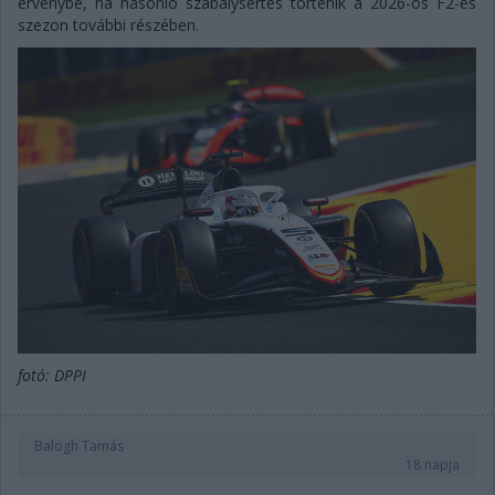
érvénybe, ha hasonló szabálysértés történik a 2026-os F2-es
szezon további részében.
fotó: DPPI
Balogh Tamás
18 napja