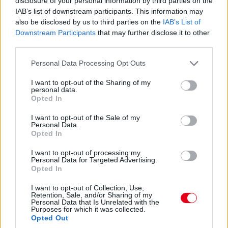
disclosure of your personal information by third parties on the
ennyien láttak fantáziát ebben, és sokan dolgoztak azért, hogy
IAB’s list of downstream participants. This information may
a MotoGP mellett Formula–1-es futamot is rendezhessünk.
also be disclosed by us to third parties on the
IAB’s List of
Ugyanakkor őszintének kell lennünk, soha nem tudnánk
Downstream Participants
that may further disclose it to other
visszahozni a pálya átalakítására fordított több millió eurót.”
third parties.
Zandvoort korábban azért döntött úgy, hogy 2026 után nem
hosszabbítja meg szerződését, mert állami támogatás nélkül túl
Please note that this website/app uses one or more Google
Personal Data Processing Opt Outs
nagy pénzügyi kockázatot jelentene a Holland Nagydíj
services and may gather and store information including but
megrendezése, Assen pedig a MotoGP-re összpontosítja
not limited to your visit or usage behaviour. You may click to
I want to opt-out of the Sharing of my
erőforrásait: „Inkább arra költjük ezt az összeget, hogy hosszú
personal data.
grant or deny consent to Google and its third-party tags to
Opted In
távon is a MotoGP követelményeinek megfelelő maradjon a
use your data for below specified purposes in below Google
pályánk, mert ez is komoly beruházásokat igényel majd az
consent section.
I want to opt-out of the Sale of my
elkövetkező években.”
Personal Data.
Opted In
I want to opt-out of processing my
Personal Data for Targeted Advertising.
Opted In
I want to opt-out of Collection, Use,
Retention, Sale, and/or Sharing of my
Personal Data that Is Unrelated with the
Purposes for which it was collected.
Opted Out