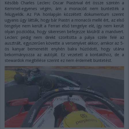
Később Charles Leclerc Oscar Piastrival ért össze szintén a
Kemmel-egyenes végén, ám a monacóit nem büntették a
felügyelők. Az FIA honlapján közzétett dokumentum szerint
ugyanis úgy látták, hogy bár Piastri a monacói mellé ért, az első
tengelye nem került a Ferrari első tengelye elé, így nem került
olyan pozícióba, hogy sikeresen befejezze kívülről a manővert.
Leclerc pedig nem direkt szorította a pálya széle felé az
ausztrált, egyszerűen követte a versenyívet akkor, amikor az 5-
ös kanyar bemenetét enyhén balra húzódott, hogy utána
bekormányozza az autóját. Ez vezetett a kontakthoz, de a
stewardok megítélése szerint ez nem érdemelt büntetést.