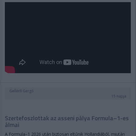
Gellérfi Gergő
15 napja
Szertefoszlottak az asseni pálya Formula–1-es
álmai
A Formula–1 2026 után biztosan eltűnik Hollandiából, miután