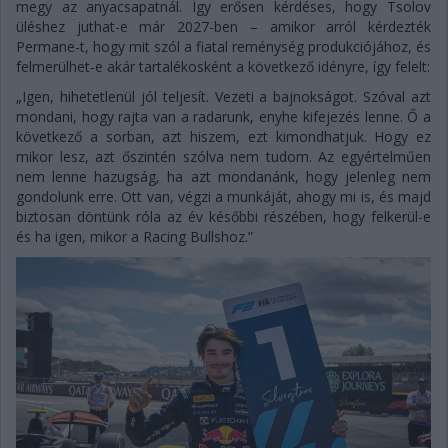
megy az anyacsapatnál. Így erősen kérdéses, hogy Tsolov
üléshez juthat-e már 2027-ben – amikor arról kérdezték
Permane-t, hogy mit szól a fiatal reménység produkciójához, és
felmerülhet-e akár tartalékosként a következő idényre, így felelt:
„Igen, hihetetlenül jól teljesít. Vezeti a bajnokságot. Szóval azt
mondani, hogy rajta van a radarunk, enyhe kifejezés lenne. Ő a
következő a sorban, azt hiszem, ezt kimondhatjuk. Hogy ez
mikor lesz, azt őszintén szólva nem tudom. Az egyértelműen
nem lenne hazugság, ha azt mondanánk, hogy jelenleg nem
gondolunk erre. Ott van, végzi a munkáját, ahogy mi is, és majd
biztosan döntünk róla az év későbbi részében, hogy felkerül-e
és ha igen, mikor a Racing Bullshoz.”