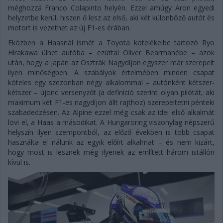
méghozzá Franco Colapinto helyén. Ezzel amúgy Aron egyedi
helyzetbe kerül, hiszen ő lesz az első, aki két különböző autót és
motort is vezethet az új F1-es érában.
Eközben a Haasnál ismét a Toyota kötelékeibe tartozó Ryo
Hirakawa ülhet autóba – ezúttal Oliver Bearmanébe – azok
után, hogy a japán az Osztrák Nagydíjon egyszer már szerepelt
ilyen minőségben. A szabályok értelmében minden csapat
köteles egy szezonban négy alkalommal – autónként kétszer-
kétszer – újonc versenyzőt (a definíció szerint olyan pilótát, aki
maximum két F1-es nagydíjon állt rajthoz) szerepeltetni pénteki
szabadedzésen. Az Alpine ezzel még csak az idei első alkalmát
lövi el, a Haas a másodikat. A Hungaroring viszonylag népszerű
helyszín ilyen szempontból, az előző években is több csapat
használta el nálunk az egyik előírt alkalmat – és nem kizárt,
hogy most is lesznek még ilyenek az említett három istállón
kívül is.