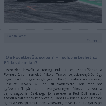
Balogh Tamás
15 napja
„Ő a következő a sorban” – Tsolov érkezhet az
F1-be, de mikor?
Elismerően beszélt a Racing Bulls F1-es csapatfőnöke a
Formula-2-ben remeklő Nikola Tsolov teljesítményéről: úgy
fogalmazott, hogy a bolgár „a következő a sorban” a versenyzői
üléseket illetően. A Red Bull-akadémista idén már hat
győzelemnél jár, és a Hungaroringre érkezve vezeti a
bajnokságot is. Csakhogy jól szerepel a Red Bull második
számú alakulatának két pilótája, Liam Lawson és Arvid Lindblad
is, és az előléptetésük sem valószínű, mivel Isack Hadjar is jól