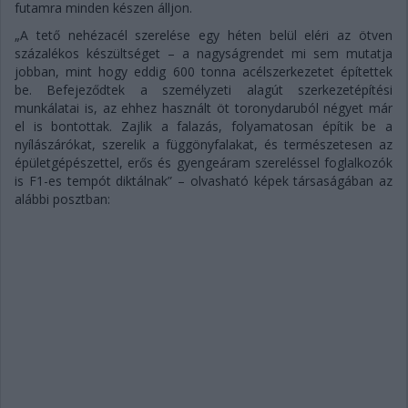
futamra minden készen álljon.
„A tető nehézacél szerelése egy héten belül eléri az ötven
százalékos készültséget – a nagyságrendet mi sem mutatja
jobban, mint hogy eddig 600 tonna acélszerkezetet építettek
be. Befejeződtek a személyzeti alagút szerkezetépítési
munkálatai is, az ehhez használt öt toronydaruból négyet már
el is bontottak. Zajlik a falazás, folyamatosan építik be a
nyílászárókat, szerelik a függönyfalakat, és természetesen az
épületgépészettel, erős és gyengeáram szereléssel foglalkozók
is F1-es tempót diktálnak” – olvasható képek társaságában az
alábbi posztban: