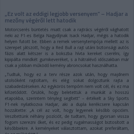
„Ez volt az eddigi legjobb versenyem” – Hadjar a
mezőny végéről lett hatodik
Motorcserés büntetés miatt csak a rajtrács végéről vághatott
neki az F1-es Belga Nagydíjnak Isack Hadjar, mégis a hatodik
helyen futott be. Ebben a remek versenytempója mellett az is
szerepet játszott, hogy a Red Bull a rajt utáni biztonsági autós
fázis alatt kétszer is a bokszba hívta kereket cserélni, így
kipipálta mindkét gumikeveréket, s a hátralévő időszakban már
csak a jobban működő kemény abroncsokat használhatta.
„Tudtuk, hogy ez a terv része azok után, hogy majdnem
utolsóként rajtoltam, és elég sokat dolgoztunk rajta a
szabadedzéseken. Az egykörös tempóm nem volt cél, és ez ma
kifizetődött. Örülök, hogy beletettük a munkát a hosszú
etapokba, szerintem tényleg segített” – értékelt a Sky Sports
F1-nek nyilatkozva Hadjar, aki a dupla kerékcsere kapcsán
hozzátette: „A cél az volt, hogy legyenek később opcióim.
Veszítettünk néhány pozíciót, de tudtam, hogy gyorsan vissza
fogom szerezni őket, és ez pedig rugalmasságot biztosított a
későbbiekre. A keményeket választottam, azokat preferáltam,