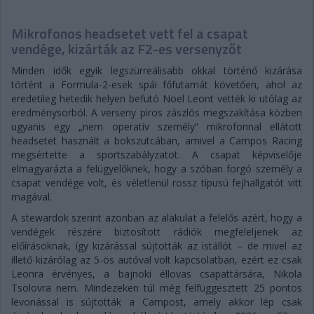
Mikrofonos headsetet vett fel a csapat
vendége, kizárták az F2-es versenyzőt
Minden idők egyik legszürreálisabb okkal történő kizárása
történt a Formula-2-esek spái főfutamát követően, ahol az
eredetileg hetedik helyen befutó Noel Leont vették ki utólag az
eredménysorból. A verseny piros zászlós megszakítása közben
ugyanis egy „nem operatív személy” mikrofonnal ellátott
headsetet használt a bokszutcában, amivel a Campos Racing
megsértette a sportszabályzatot. A csapat képviselője
elmagyarázta a felügyelőknek, hogy a szóban forgó személy a
csapat vendége volt, és véletlenül rossz típusú fejhallgatót vitt
magával.
A stewardok szerint azonban az alakulat a felelős azért, hogy a
vendégek részére biztosított rádiók megfeleljenek az
előírásoknak, így kizárással sújtották az istállót – de mivel az
illető kizárólag az 5-ös autóval volt kapcsolatban, ezért ez csak
Leonra érvényes, a bajnoki éllovas csapattársára, Nikola
Tsolovra nem. Mindezeken túl még felfüggesztett 25 pontos
levonással is sújtották a Campost, amely akkor lép csak