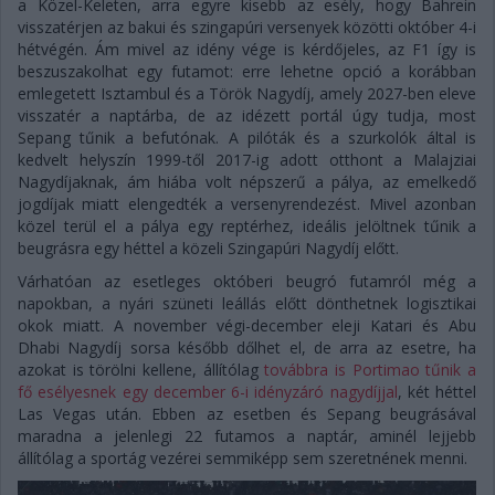
a Közel-Keleten, arra egyre kisebb az esély, hogy Bahrein
visszatérjen az bakui és szingapúri versenyek közötti október 4-i
hétvégén. Ám mivel az idény vége is kérdőjeles, az F1 így is
beszuszakolhat egy futamot: erre lehetne opció a korábban
emlegetett Isztambul és a Török Nagydíj, amely 2027-ben eleve
visszatér a naptárba, de az idézett portál úgy tudja, most
Sepang tűnik a befutónak. A pilóták és a szurkolók által is
kedvelt helyszín 1999-től 2017-ig adott otthont a Malajziai
Nagydíjaknak, ám hiába volt népszerű a pálya, az emelkedő
jogdíjak miatt elengedték a versenyrendezést. Mivel azonban
közel terül el a pálya egy reptérhez, ideális jelöltnek tűnik a
beugrásra egy héttel a közeli Szingapúri Nagydíj előtt.
Várhatóan az esetleges októberi beugró futamról még a
napokban, a nyári szüneti leállás előtt dönthetnek logisztikai
okok miatt. A november végi-december eleji Katari és Abu
Dhabi Nagydíj sorsa később dőlhet el, de arra az esetre, ha
azokat is törölni kellene, állítólag
továbbra is Portimao tűnik a
fő esélyesnek egy december 6-i idényzáró nagydíjjal
, két héttel
Las Vegas után. Ebben az esetben és Sepang beugrásával
maradna a jelenlegi 22 futamos a naptár, aminél lejjebb
állítólag a sportág vezérei semmiképp sem szeretnének menni.