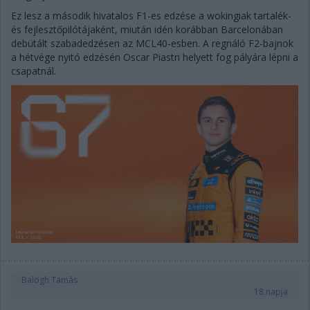
Ez lesz a második hivatalos F1-es edzése a wokingiak tartalék-
és fejlesztőpilótájaként, miután idén korábban Barcelonában
debütált szabadedzésen az MCL40-esben. A regnáló F2-bajnok
a hétvége nyitó edzésén Oscar Piastri helyett fog pályára lépni a
csapatnál.
Balogh Tamás
18 napja