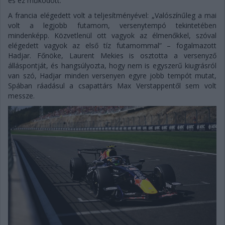
és ez működött.”
A francia elégedett volt a teljesítményével: „Valószínűleg a mai
volt a legjobb futamom, versenytempó tekintetében
mindenképp. Közvetlenül ott vagyok az élmenőkkel, szóval
elégedett vagyok az első tíz futamommal” – fogalmazott
Hadjar. Főnöke, Laurent Mekies is osztotta a versenyző
álláspontját, és hangsúlyozta, hogy nem is egyszerű kiugrásról
van szó, Hadjar minden versenyen egyre jobb tempót mutat,
Spában ráadásul a csapattárs Max Verstappentől sem volt
messze.