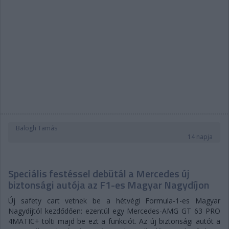
Balogh Tamás
14 napja
Speciális festéssel debütál a Mercedes új
biztonsági autója az F1-es Magyar Nagydíjon
Új safety cart vetnek be a hétvégi Formula-1-es Magyar
Nagydíjtól kezdődően: ezentúl egy Mercedes-AMG GT 63 PRO
4MATIC+ tölti majd be ezt a funkciót. Az új biztonsági autót a