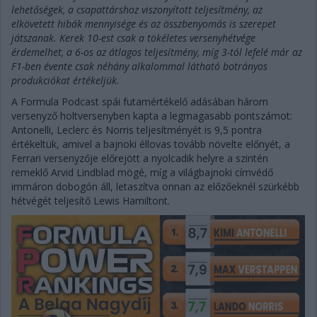
lehetőségek, a csapattárshoz viszonyított teljesítmény, az
elkövetett hibák mennyisége és az összbenyomás is szerepet
játszanak. Kerek 10-est csak a tökéletes versenyhétvége
érdemelhet, a 6-os az átlagos teljesítmény, míg 3-tól lefelé már az
F1-ben évente csak néhány alkalommal látható botrányos
produkciókat értékeljük.
A Formula Podcast spái futamértékelő adásában három
versenyző holtversenyben kapta a legmagasabb pontszámot:
Antonelli, Leclerc és Norris teljesítményét is 9,5 pontra
értékeltük, amivel a bajnoki éllovas tovább növelte előnyét, a
Ferrari versenyzője előrejött a nyolcadik helyre a szintén
remeklő Arvid Lindblad mögé, míg a világbajnoki címvédő
immáron dobogón áll, letaszítva onnan az előzőeknél szürkébb
hétvégét teljesítő Lewis Hamiltont.