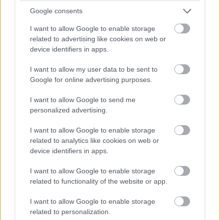
Google consents
I want to allow Google to enable storage
related to advertising like cookies on web or
device identifiers in apps.
Balogh Tamás
I want to allow my user data to be sent to
15 napja
Google for online advertising purposes.
I want to allow Google to send me
Herta újra beülhet a Cadillacbe a Hungaroringen
personalized advertising.
Újabb vendégszereplőt jelentettek be az F1-es Magyar Nagydíj
I want to allow Google to enable storage
pénteki első szabadedzésére: Colton Herta kap lehetőséget
related to analytics like cookies on web or
ismét a Cadillacnél. Az amerikai versenyzőnek ez lesz a második
device identifiers in apps.
részvétele FP1-en 2026-ban, előzőleg Barcelonában
vezethetett, most pedig Valtteri Bottas autóját foglalhatja el az
I want to allow Google to enable storage
első 60 perces gyakorlás során.
related to functionality of the website or app.
Herta az előző évig az IndyCarban szerepelt, ám jó ideje a
Formula-1 lebegett célként a szeme előtt. Az F1-ben újonnan
I want to allow Google to enable storage
beszálló Cadillac lehetőséget kínált neki, hogy elinduljon az
related to personalization.
úton: tesztpilótának szerződtették, emellett pedig a Formula-2-