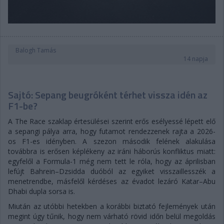
Balogh Tamás
14 napja
Sajtó: Sepang beugróként térhet vissza idén az
F1-be?
A The Race szaklap értesülései szerint erős esélyessé lépett elő
a sepangi pálya arra, hogy futamot rendezzenek rajta a 2026-
os F1-es idényben. A szezon második felének alakulása
továbbra is erősen képlékeny az iráni háborús konfliktus miatt:
egyfelől a Formula-1 még nem tett le róla, hogy az áprilisban
lefújt Bahrein–Dzsidda duóból az egyiket visszaillesszék a
menetrendbe, másfelől kérdéses az évadot lezáró Katar–Abu
Dhabi dupla sorsa is.
Miután az utóbbi hetekben a korábbi biztató fejlemények után
megint úgy tűnik, hogy nem várható rövid időn belül megoldás