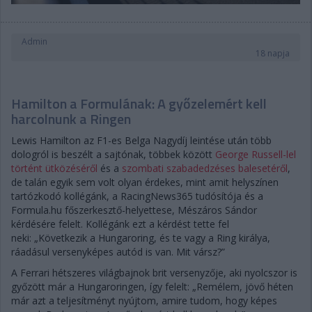
Admin
18 napja
Hamilton a Formulának: A győzelemért kell
harcolnunk a Ringen
Lewis Hamilton az F1-es Belga Nagydíj leintése után több
dologról is beszélt a sajtónak, többek között
George Russell-lel
történt ütközéséről
és a
szombati szabadedzéses balesetéről
,
de talán egyik sem volt olyan érdekes, mint amit helyszínen
tartózkodó kollégánk, a RacingNews365 tudósítója és a
Formula.hu főszerkesztő-helyettese, Mészáros Sándor
kérdésére felelt. Kollégánk ezt a kérdést tette fel
neki: „Következik a Hungaroring, és te vagy a Ring királya,
ráadásul versenyképes autód is van. Mit vársz?”
A Ferrari hétszeres világbajnok brit versenyzője, aki nyolcszor is
győzött már a Hungaroringen, így felelt: „Remélem, jövő héten
már azt a teljesítményt nyújtom, amire tudom, hogy képes