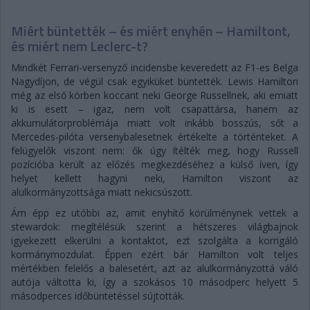
Miért büntették – és miért enyhén – Hamiltont,
és miért nem Leclerc-t?
Mindkét Ferrari-versenyző incidensbe keveredett az F1-es Belga
Nagydíjon, de végül csak egyiküket büntették. Lewis Hamilton
még az első körben koccant neki George Russellnek, aki emiatt
ki is esett – igaz, nem volt csapattársa, hanem az
akkumulátorproblémája miatt volt inkább bosszús, sőt a
Mercedes-pilóta versenybalesetnek értékelte a történteket. A
felügyelők viszont nem: ők úgy ítélték meg, hogy Russell
pozícióba került az előzés megkezdéséhez a külső íven, így
helyet kellett hagyni neki, Hamilton viszont az
alulkormányzottsága miatt nekicsúszott.
Ám épp ez utóbbi az, amit enyhítő körülménynek vettek a
stewardok: megítélésük szerint a hétszeres világbajnok
igyekezett elkerülni a kontaktot, ezt szolgálta a korrigáló
kormánymozdulat. Éppen ezért bár Hamilton volt teljes
mértékben felelős a balesetért, azt az alulkormányzottá váló
autója váltotta ki, így a szokásos 10 másodperc helyett 5
másodperces időbüntetéssel sújtották.