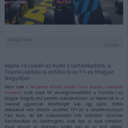
Balogh Tamás
16 napja
Alpine-ra cseréli az Audit a tartalékpilóta, a
Toyota japánja is autóba ül az F1-es Magyar
Nagydíjon
Nem csak
a McLarent erősítő tavalyi F2-es bajnok, Leonardo
Fornaroli
tűnik majd fel vendégszereplőként a Formula-1-es
Magyar Nagydíj első pénteki szabadedzésén: az Alpine-nál és a
Haasnál ugyancsak lehetőséget kap egy újonc. Előbbi
alakulatnál idén először vezethet FP1-en a tartalékversenyző
Paul Aron, aki két szabadedzést már teljesített 2026-ban
Barcelonában és Spielbergben, csak épp az Audi színeiben,
most viszont az enstone-i istálló veti be az észt pilótát,