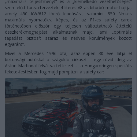
„maximális teljesítményt” és a „kiemelkedő vezethetőséget”
szem előtt tartva tervezték: 4 literes V8-as biturbó motor hajtja,
amely 450 kW/612 lóerő leadására, valamint 850 Nm-es
maximális nyomatékra képes, és az F1-es safety carok
történetében először egy teljesen változtatható áttételű
összkerékmeghajtást alkalmaznak majd, ami „optimális
tapadást biztosít száraz és nedves körülmények között
egyaránt”.
Mivel a Mercedes 1996 óta, azaz éppen 30 éve látja el
biztonsági autókkal a száguldó cirkuszt – egy rövid ideig az
Aston Martinnal felváltva tette ezt –, a Hungaroringen speciális
fekete-festésben fog majd pompázni a safety car: