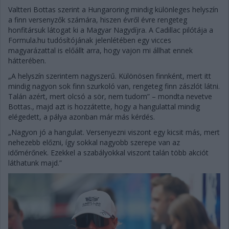
Valtteri Bottas szerint a Hungaroring mindig különleges helyszín
a finn versenyzők számára, hiszen évről évre rengeteg
honfitársuk látogat ki a Magyar Nagydíjra. A Cadillac pilótája a
Formula.hu tudósítójának jelenlétében egy vicces
magyarázattal is előállt arra, hogy vajon mi állhat ennek
hátterében.
„A helyszín szerintem nagyszerű. Különösen finnként, mert itt
mindig nagyon sok finn szurkoló van, rengeteg finn zászlót látni.
Talán azért, mert olcsó a sör, nem tudom” – mondta nevetve
Bottas., majd azt is hozzátette, hogy a hangulattal mindig
elégedett, a pálya azonban már más kérdés.
„Nagyon jó a hangulat. Versenyezni viszont egy kicsit más, mert
nehezebb előzni, így sokkal nagyobb szerepe van az
időmérőnek. Ezekkel a szabályokkal viszont talán több akciót
láthatunk majd.”