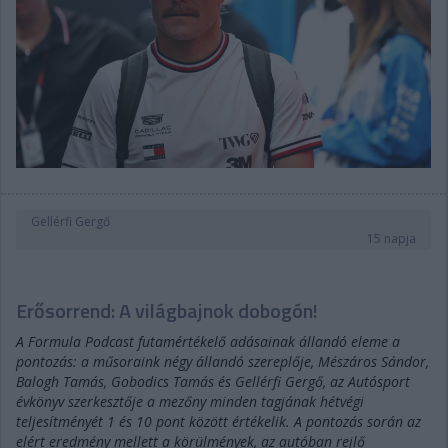
Gellérfi Gergő
15 napja
Erősorrend: A világbajnok dobogón!
A Formula Podcast futamértékelő adásainak állandó eleme a
pontozás: a műsoraink négy állandó szereplője, Mészáros Sándor,
Balogh Tamás, Gobodics Tamás és Gellérfi Gergő, az Autósport
évkönyv szerkesztője a mezőny minden tagjának hétvégi
teljesítményét 1 és 10 pont között értékelik. A pontozás során az
elért eredmény mellett a körülmények, az autóban rejlő