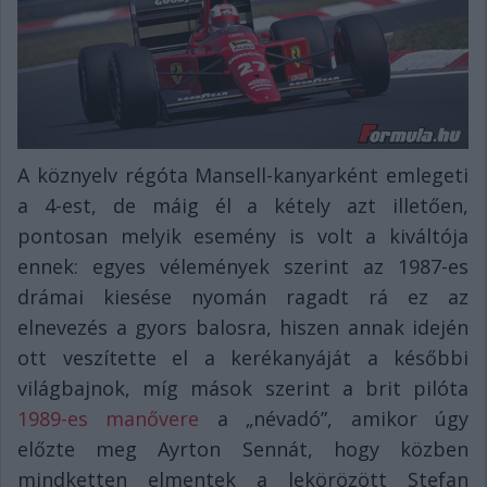
A köznyelv régóta Mansell-kanyarként emlegeti
a 4-est, de máig él a kétely azt illetően,
pontosan melyik esemény is volt a kiváltója
ennek: egyes vélemények szerint az 1987-es
drámai kiesése nyomán ragadt rá ez az
elnevezés a gyors balosra, hiszen annak idején
ott veszítette el a kerékanyáját a későbbi
világbajnok, míg mások szerint a brit pilóta
1989-es manővere
a „névadó”, amikor úgy
előzte meg Ayrton Sennát, hogy közben
mindketten elmentek a lekörözött Stefan