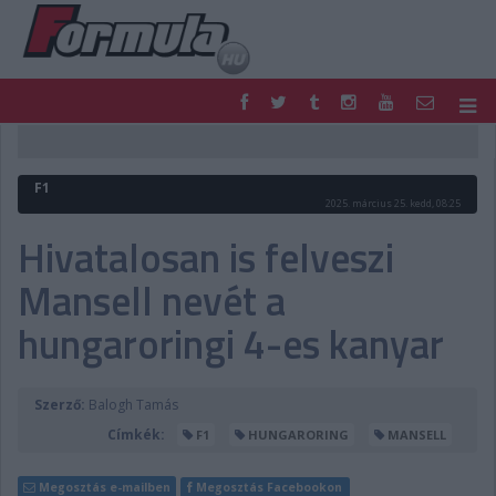
F1
PARC FERMÉ
FORMULA
MOTOR
F1
NEMZETKÖZI
HAZAI
2025. március 25. kedd, 08:25
RETRO
EGYÉB
Hivatalosan is felveszi
PODCAST
SHOP
Mansell nevét a
LIVE
TIPPJÁTÉK
DIGITÁLIS MAGAZIN
PONTÁLLÁSOK
hungaroringi 4-es kanyar
VERSENYNAPTÁRAK
Szerző:
Balogh Tamás
Címkék:
F1
HUNGARORING
MANSELL
Megosztás e-mailben
Megosztás Facebookon