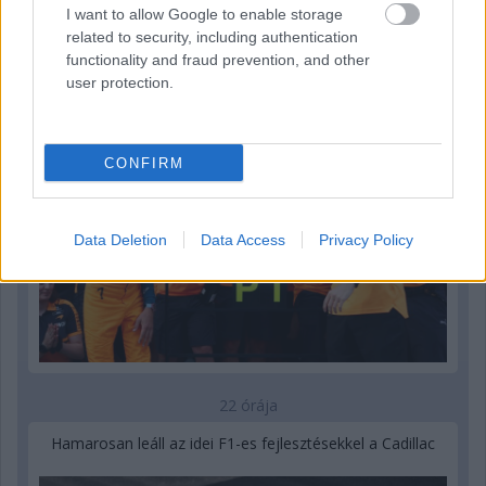
I want to allow Google to enable storage
„Lando és Oscar kapcsolata csak még erősebbé vált a
related to security, including authentication
tavalyi év után” – Stella
functionality and fraud prevention, and other
user protection.
CONFIRM
Data Deletion
Data Access
Privacy Policy
22 órája
Hamarosan leáll az idei F1-es fejlesztésekkel a Cadillac