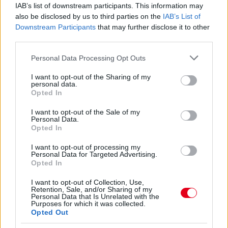
IAB’s list of downstream participants. This information may
also be disclosed by us to third parties on the
IAB’s List of
Downstream Participants
that may further disclose it to other
third parties.
Please note that this website/app uses one or more Google
Personal Data Processing Opt Outs
services and may gather and store information including but
13 órája
not limited to your visit or usage behaviour. You may click to
I want to opt-out of the Sharing of my
personal data.
Eljegyezte kedvesét George Russell
grant or deny consent to Google and its third-party tags to
Opted In
use your data for below specified purposes in below Google
consent section.
I want to opt-out of the Sale of my
Personal Data.
Opted In
I want to opt-out of processing my
Personal Data for Targeted Advertising.
Opted In
I want to opt-out of Collection, Use,
Retention, Sale, and/or Sharing of my
Personal Data that Is Unrelated with the
Purposes for which it was collected.
Opted Out