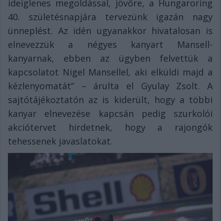
ideiglenes megoldással, jövőre, a Hungaroring
40. születésnapjára tervezünk igazán nagy
ünneplést. Az idén ugyanakkor hivatalosan is
elnevezzük a négyes kanyart Mansell-
kanyarnak, ebben az ügyben felvettük a
kapcsolatot Nigel Mansellel, aki elküldi majd a
kézlenyomatát” – árulta el Gyulay Zsolt. A
sajtótájékoztatón az is kiderült, hogy a többi
kanyar elnevezése kapcsán pedig szurkolói
akciótervet hirdetnek, hogy a rajongók
tehessenek javaslatokat.