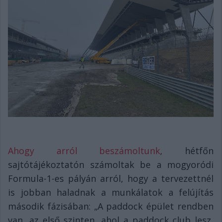
Ahogy arról beszámoltunk
, hétfőn
sajtótájékoztatón számoltak be a mogyoródi
Formula-1-es pályán arról, hogy a tervezettnél
is jobban haladnak a munkálatok a felújítás
második fázisában: „A paddock épület rendben
van, az első szinten, ahol a paddock club lesz,