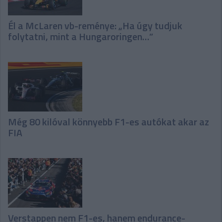
Él a McLaren vb-reménye: „Ha úgy tudjuk
folytatni, mint a Hungaroringen…”
Még 80 kilóval könnyebb F1-es autókat akar az
FIA
Verstappen nem F1-es, hanem endurance-