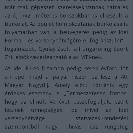
már csak gépészeti szerelések vannak hátra és
az új, 7x21 méteres bokszokban is elkészült a
burkolat. Az épület homlokzatának burkolása is
folyamatban van, a beüvegezés pedig az idei
Forma-1-es versenyhétvégére el fog készülni” –
fogalmazott Gyulay Zsolt, a Hungaroring Sport
Zrt. elnök-vezérigazgatója az MTI-nek.
Az idei F1-es futamon pedig kerek évfordulót
ünnepel majd a pálya, hiszen ez lesz a 40.
Magyar Nagydíj. Amely előtt történik egy
érdekes esemény is: „Természetesen fontos,
hogy az elmúlt 40 évet összefoglaljuk, ezért
lesznek ünnepségek, de mivel az idei
versenyhétvége szervezési-rendezési
szempontból nagy kihívás lesz rengeteg