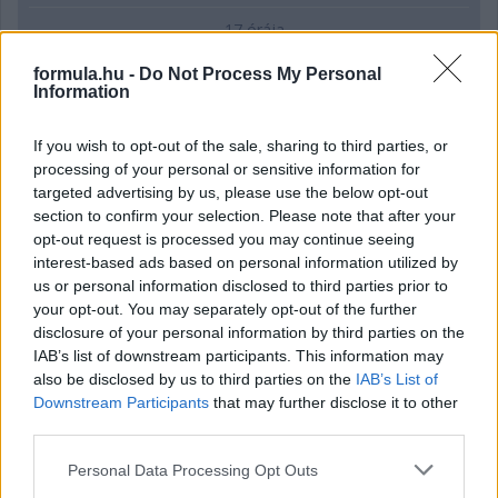
17 órája
Montoya szerint Antonelli kedvessége sem segít
formula.hu -
Do Not Process My Personal
Russellen
Information
If you wish to opt-out of the sale, sharing to third parties, or
processing of your personal or sensitive information for
targeted advertising by us, please use the below opt-out
section to confirm your selection. Please note that after your
opt-out request is processed you may continue seeing
interest-based ads based on personal information utilized by
us or personal information disclosed to third parties prior to
your opt-out. You may separately opt-out of the further
disclosure of your personal information by third parties on the
IAB’s list of downstream participants. This information may
also be disclosed by us to third parties on the
IAB’s List of
Downstream Participants
that may further disclose it to other
third parties.
1 napja
Please note that this website/app uses one or more Google
Personal Data Processing Opt Outs
Hakkinen megtartaná a Norris-Piastri párost a
services and may gather and store information including but