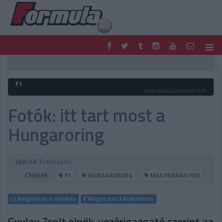
F1
PARC FERMÉ
FORMULA
MOTOR
F1
NEMZETKÖZI
HAZAI
2025. március 24. hétfő, 10:41
RETRO
EGYÉB
Fotók: itt tart most a
PODCAST
SHOP
Hungaroring
LIVE
TIPPJÁTÉK
DIGITÁLIS MAGAZIN
PONTÁLLÁSOK
VERSENYNAPTÁRAK
Szerző:
Formula.hu
Címkék:
F1
HUNGARORING
MAGYARNAGYDÍJ
Megosztás e-mailben
Megosztás Facebookon
Gyulay Zsolt elnök-vezérigazgató szerint az