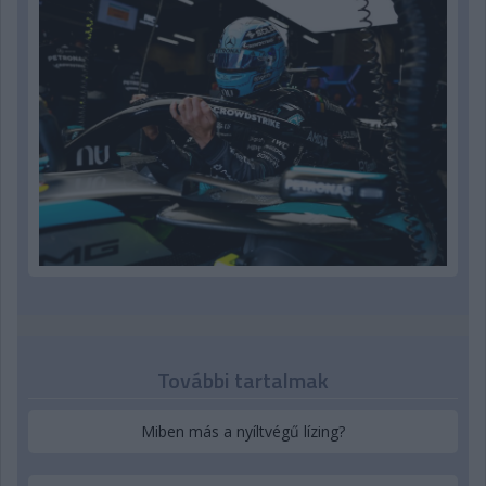
További tartalmak
Miben más a nyíltvégű lízing?