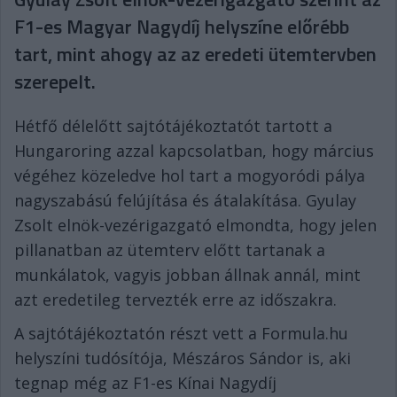
F1-es Magyar Nagydíj helyszíne előrébb
tart, mint ahogy az az eredeti ütemtervben
szerepelt.
Hétfő délelőtt sajtótájékoztatót tartott a
Hungaroring azzal kapcsolatban, hogy március
végéhez közeledve hol tart a mogyoródi pálya
nagyszabású felújítása és átalakítása. Gyulay
Zsolt elnök-vezérigazgató elmondta, hogy jelen
pillanatban az ütemterv előtt tartanak a
munkálatok, vagyis jobban állnak annál, mint
azt eredetileg tervezték erre az időszakra.
A sajtótájékoztatón részt vett a Formula.hu
helyszíni tudósítója, Mészáros Sándor is, aki
tegnap még az F1-es Kínai Nagydíj