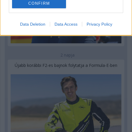
CONFIRM
Data Deletion
Data Access
Privacy Policy
2 napja
Újabb korábbi F2-es bajnok folytatja a Formula-E-ben