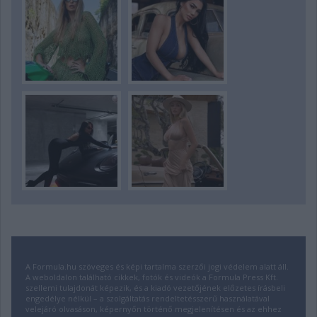
A Formula.hu szöveges és képi tartalma szerzői jogi védelem alatt áll.
A weboldalon található cikkek, fotók és videók a Formula Press Kft.
szellemi tulajdonát képezik, és a kiadó vezetőjének előzetes írásbeli
engedélye nélkül – a szolgáltatás rendeltetésszerű használatával
velejáró olvasáson, képernyőn történő megjelenítésen és az ehhez