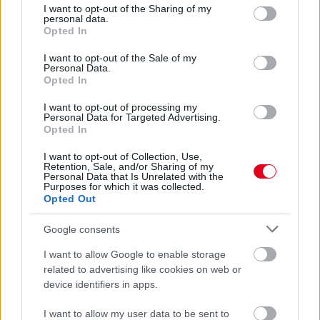
McLarennél, nem borítaná fel Verstappenért
not limited to your visit or usage behaviour. You may click to
I want to opt-out of the Sharing of my
personal data.
grant or deny consent to Google and its third-party tags to
Opted In
use your data for below specified purposes in below Google
consent section.
I want to opt-out of the Sale of my
Personal Data.
Opted In
I want to opt-out of processing my
Personal Data for Targeted Advertising.
Opted In
I want to opt-out of Collection, Use,
Retention, Sale, and/or Sharing of my
Personal Data that Is Unrelated with the
Purposes for which it was collected.
Opted Out
Google consents
1 napja
I want to allow Google to enable storage
Megvan, mikor kezdődik az F1-es Bahreini Nagydíj
related to advertising like cookies on web or
Malajziában
device identifiers in apps.
I want to allow my user data to be sent to