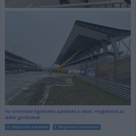
Ha ismerőseid figyelmébe ajánlanád a cikket, megteheted az
alábbi gombokkal:
Megosztás e-mailben
Megosztás Facebookon