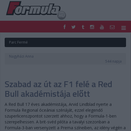
F1
PARC FERMÉ
Parc Fermé
FORMULA
MOTOR
NEMZETKÖZI
HAZAI
Nagyházi Anna
RETRO
EGYÉB
544 napja
PODCAST
SHOP
LIVE
TIPPJÁTÉK
Szabad az út az F1 felé a Red
DIGITÁLIS MAGAZIN
PONTÁLLÁSOK
VERSENYNAPTÁRAK
Bull akadémistája előtt
A Red Bull 17 éves akadémistája, Arvid Lindblad nyerte a
Formula Regional óceániai szériáját, ezzel elegendő
szuperlicenszpontot szerzett ahhoz, hogy a Formula-1-ben
szerepelhessen. A brit-svéd pilóta a tavalyi szezonban a
Formula-3-ban versenyzett a Prema színeiben, az idény végén a