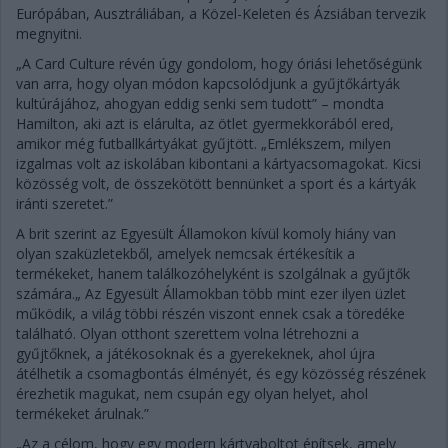
Európában, Ausztráliában, a Közel-Keleten és Ázsiában tervezik
megnyitni.
„A Card Culture révén úgy gondolom, hogy óriási lehetőségünk
van arra, hogy olyan módon kapcsolódjunk a gyűjtőkártyák
kultúrájához, ahogyan eddig senki sem tudott” – mondta
Hamilton, aki azt is elárulta, az ötlet gyermekkorából ered,
amikor még futballkártyákat gyűjtött. „Emlékszem, milyen
izgalmas volt az iskolában kibontani a kártyacsomagokat. Kicsi
közösség volt, de összekötött bennünket a sport és a kártyák
iránti szeretet.”
A brit szerint az Egyesült Államokon kívül komoly hiány van
olyan szaküzletekből, amelyek nemcsak értékesítik a
termékeket, hanem találkozóhelyként is szolgálnak a gyűjtők
számára.„ Az Egyesült Államokban több mint ezer ilyen üzlet
működik, a világ többi részén viszont ennek csak a töredéke
található. Olyan otthont szerettem volna létrehozni a
gyűjtőknek, a játékosoknak és a gyerekeknek, ahol újra
átélhetik a csomagbontás élményét, és egy közösség részének
érezhetik magukat, nem csupán egy olyan helyet, ahol
termékeket árulnak.”
„Az a célom, hogy egy modern kártyaboltot építsek, amely