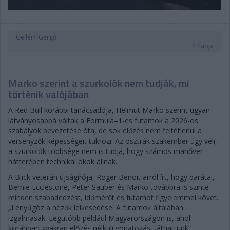
Gellérfi Gergő
4 napja
Marko szerint a szurkolók nem tudják, mi
történik valójában
A Red Bull korábbi tanácsadója, Helmut Marko szerint ugyan
látványosabbá váltak a Formula–1-es futamok a 2026-os
szabályok bevezetése óta, de sok előzés nem feltétlenül a
versenyzők képességeit tükrözi. Az osztrák szakember úgy véli,
a szurkolók többsége nem is tudja, hogy számos manőver
hátterében technikai okok állnak.
A Blick veterán újságírója, Roger Benoit arról írt, hogy barátai,
Bernie Ecclestone, Peter Sauber és Marko továbbra is szinte
minden szabadedzést, időmérőt és futamot figyelemmel követ.
„Lenyűgöz a nézők lelkesedése. A futamok általában
izgalmasak. Legutóbb például Magyarországon is, ahol
korábban gyakran előzés nélküli vonatozást láthattunk” –