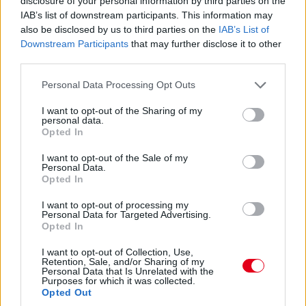
disclosure of your personal information by third parties on the
lassulni fog a fejlesztési ütemük, részben azért, mert a
IAB’s list of downstream participants. This information may
költségeket meg kell osztani a 2027-es autó munkálatai között
also be disclosed by us to third parties on the
IAB’s List of
is:
Downstream Participants
that may further disclose it to other
„Nem tudom, a többiekkel mi a helyzet, de az biztos, hogy egy
third parties.
ponton döntést kell hoznunk, hogyan egyensúlyozunk az idei és
Please note that this website/app uses one or more Google
a jövő év között. Arra számítok, hogy ez hamarabb meg fog
Personal Data Processing Opt Outs
services and may gather and store information including but
történni, mint tavaly. Szóval főleg a szabályzat fényében
not limited to your visit or usage behaviour. You may click to
I want to opt-out of the Sharing of my
dönteni fogunk” – idézi Mekiest a Crash.net. „Ami minket illet,
personal data.
grant or deny consent to Google and its third-party tags to
rengeteg fejlesztést hoztunk mostanáig, hogy próbáljuk
Opted In
use your data for below specified purposes in below Google
korrigálni azt a hatalmas hátrányt, amivel eleinte rendelkeztünk.
Valószínűleg nehéz elképzelni, hogy ebben a ritmusban fogjuk
consent section.
I want to opt-out of the Sale of my
folytatni, mindenesetre meglátjuk, mi a legjobb módja annak,
Personal Data.
Opted In
hogy ledolgozzuk ezt az utolsó három tizedmásodpercet.”
I want to opt-out of processing my
Personal Data for Targeted Advertising.
Opted In
I want to opt-out of Collection, Use,
Retention, Sale, and/or Sharing of my
Personal Data that Is Unrelated with the
Purposes for which it was collected.
Opted Out