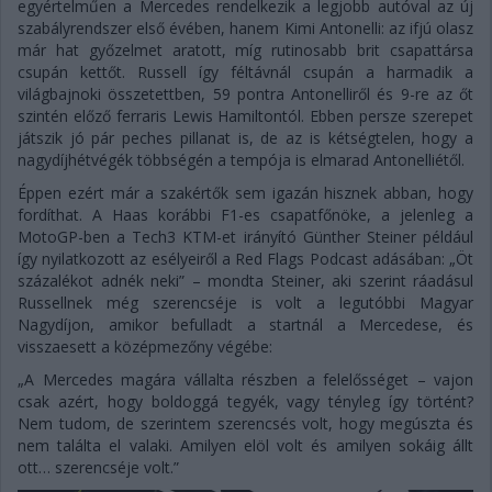
egyértelműen a Mercedes rendelkezik a legjobb autóval az új
szabályrendszer első évében, hanem Kimi Antonelli: az ifjú olasz
már hat győzelmet aratott, míg rutinosabb brit csapattársa
csupán kettőt. Russell így féltávnál csupán a harmadik a
világbajnoki összetettben, 59 pontra Antonelliről és 9-re az őt
szintén előző ferraris Lewis Hamiltontól. Ebben persze szerepet
játszik jó pár peches pillanat is, de az is kétségtelen, hogy a
nagydíjhétvégék többségén a tempója is elmarad Antonelliétől.
Éppen ezért már a szakértők sem igazán hisznek abban, hogy
fordíthat. A Haas korábbi F1-es csapatfőnöke, a jelenleg a
MotoGP-ben a Tech3 KTM-et irányító Günther Steiner például
így nyilatkozott az esélyeiről a Red Flags Podcast adásában: „Öt
százalékot adnék neki” – mondta Steiner, aki szerint ráadásul
Russellnek még szerencséje is volt a legutóbbi Magyar
Nagydíjon, amikor befulladt a startnál a Mercedese, és
visszaesett a középmezőny végébe:
„A Mercedes magára vállalta részben a felelősséget – vajon
csak azért, hogy boldoggá tegyék, vagy tényleg így történt?
Nem tudom, de szerintem szerencsés volt, hogy megúszta és
nem találta el valaki. Amilyen elöl volt és amilyen sokáig állt
ott… szerencséje volt.”