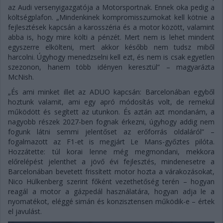
az Audi versenyigazgatója a Motorsportnak. Ennek oka pedig a
költségplafon. „Mindenkinek kompromisszumokat kell kötnie a
fejlesztések kapcsán a karosszéria és a motor között, valamint
abba is, hogy mire költi a pénzét. Mert nem is lehet mindent
egyszerre elkölteni, mert akkor később nem tudsz miből
harcolni. Úgyhogy menedzselni kell ezt, és nem is csak egyetlen
szezonon, hanem több idényen keresztül” – magyarázta
McNish.
„És ami minket illet az ADUO kapcsán: Barcelonában egyből
hoztunk valamit, ami egy apró módosítás volt, de remekül
működött és segített az utunkon. És aztán azt mondanám, a
nagyobb részek 2027-ben fognak érkezni, úgyhogy addig nem
fogunk látni semmi jelentőset az erőforrás oldaláról” –
fogalmazott az F1-et is megjárt Le Mans-győztes pilóta.
Hozzátette: túl korai lenne még megmondani, mekkora
előrelépést jelenthet a jövő évi fejlesztés, mindenesetre a
Barcelonában bevetett frissített motor hozta a várakozásokat,
Nico Hülkenberg szerint főként vezethetőség terén – hogyan
reagál a motor a gázpedál használatára, hogyan adja le a
nyomatékot, eléggé simán és konzisztensen működik-e – értek
el javulást.