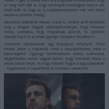
mellett – igaz, a szavai azért arra engednek következtetni, hogy
az még nem dőlt el, hogy versenyzői minőségben teszi-e ezt,
mivel utalt rá, hogy az új szabályrendszerben már nem élvezi
annyira a vezetést mindig.
Hasonlóra utalhattak Newey szavai is, amikor arról kérdezték
még a Magyar Nagydíj sajtótájékoztatóján, hogy mennyire
fontos számukra, hogy megtartsák Alonsót, és szerintük
sikerülni fog-e ez az istálló gyenge szereplése fényében is:
„Fernando nyilvánvalóan egy lenyűgöző versenyző. Óriási
értéket jelent a csapatnak, mind a visszajelzéseivel, mind a
képességeivel. Úgyhogy természetesen fontos számunkra.
Meglehetősen biztos vagyok benne, hogy Fernando élvezi a
velünk töltött idejét, és hogy folytatni fogjuk a kapcsolatunkat”
– fogalmazott a csapatfőnök és technikai szakvezető.