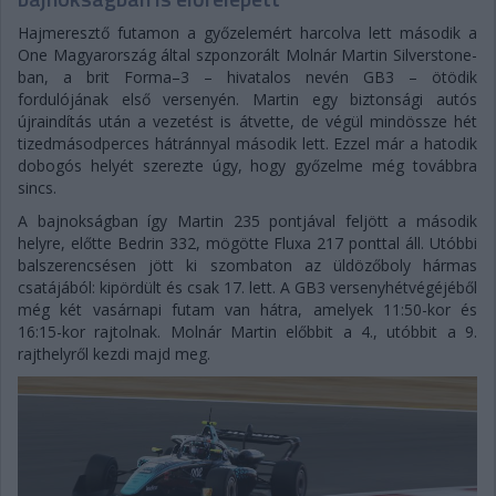
Hajmeresztő futamon a győzelemért harcolva lett második a
One Magyarország által szponzorált Molnár Martin Silverstone-
ban, a brit Forma–3 – hivatalos nevén GB3 – ötödik
fordulójának első versenyén. Martin egy biztonsági autós
újraindítás után a vezetést is átvette, de végül mindössze hét
tizedmásodperces hátránnyal második lett. Ezzel már a hatodik
dobogós helyét szerezte úgy, hogy győzelme még továbbra
sincs.
A bajnokságban így Martin 235 pontjával feljött a második
helyre, előtte Bedrin 332, mögötte Fluxa 217 ponttal áll. Utóbbi
balszerencsésen jött ki szombaton az üldözőboly hármas
csatájából: kipördült és csak 17. lett. A GB3 versenyhétvégéjéből
még két vasárnapi futam van hátra, amelyek 11:50-kor és
16:15-kor rajtolnak. Molnár Martin előbbit a 4., utóbbit a 9.
rajthelyről kezdi majd meg.