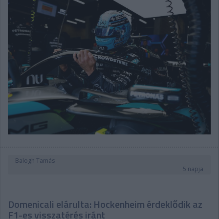
Balogh Tamás
5 napja
Domenicali elárulta: Hockenheim érdeklődik az
F1-es visszatérés iránt