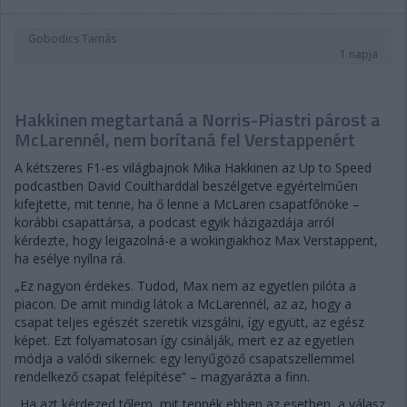
Gobodics Tamás
1 napja
Hakkinen megtartaná a Norris-Piastri párost a
McLarennél, nem borítaná fel Verstappenért
A kétszeres F1-es világbajnok Mika Hakkinen az Up to Speed
podcastben David Coultharddal beszélgetve egyértelműen
kifejtette, mit tenne, ha ő lenne a McLaren csapatfőnöke –
korábbi csapattársa, a podcast egyik házigazdája arról
kérdezte, hogy leigazolná-e a wokingiakhoz Max Verstappent,
ha esélye nyílna rá.
„Ez nagyon érdekes. Tudod, Max nem az egyetlen pilóta a
piacon. De amit mindig látok a McLarennél, az az, hogy a
csapat teljes egészét szeretik vizsgálni, így együtt, az egész
képet. Ezt folyamatosan így csinálják, mert ez az egyetlen
módja a valódi sikernek: egy lenyűgöző csapatszellemmel
rendelkező csapat felépítése” – magyarázta a finn.
„Ha azt kérdezed tőlem, mit tennék ebben az esetben, a válasz