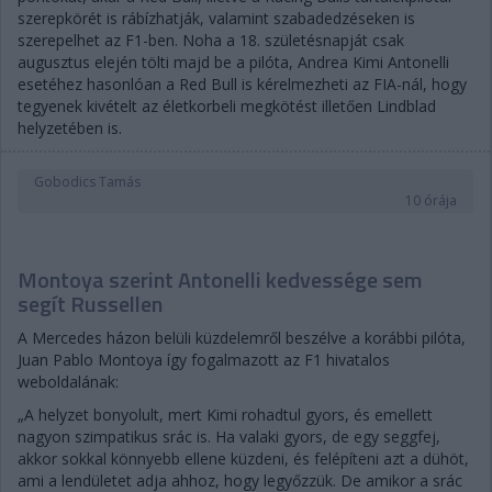
szerepkörét is rábízhatják, valamint szabadedzéseken is
szerepelhet az F1-ben. Noha a 18. születésnapját csak
augusztus elején tölti majd be a pilóta, Andrea Kimi Antonelli
esetéhez hasonlóan a Red Bull is kérelmezheti az FIA-nál, hogy
tegyenek kivételt az életkorbeli megkötést illetően Lindblad
helyzetében is.
Gobodics Tamás
10 órája
Montoya szerint Antonelli kedvessége sem
segít Russellen
A Mercedes házon belüli küzdelemről beszélve a korábbi pilóta,
Juan Pablo Montoya így fogalmazott az F1 hivatalos
weboldalának:
„A helyzet bonyolult, mert Kimi rohadtul gyors, és emellett
nagyon szimpatikus srác is. Ha valaki gyors, de egy seggfej,
akkor sokkal könnyebb ellene küzdeni, és felépíteni azt a dühöt,
ami a lendületet adja ahhoz, hogy legyőzzük. De amikor a srác