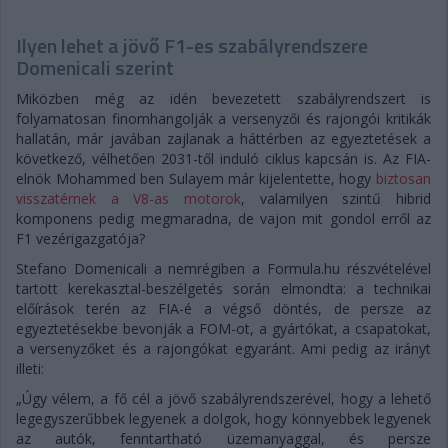
Ilyen lehet a jövő F1-es szabályrendszere
Domenicali szerint
Miközben még az idén bevezetett szabályrendszert is
folyamatosan finomhangolják a versenyzői és rajongói kritikák
hallatán, már javában zajlanak a háttérben az egyeztetések a
következő, vélhetően 2031-től induló ciklus kapcsán is. Az FIA-
elnök Mohammed ben Sulayem már kijelentette, hogy
biztosan
visszatérnek a V8-as motorok
, valamilyen szintű hibrid
komponens pedig megmaradna, de vajon mit gondol erről az
F1 vezérigazgatója?
Stefano Domenicali a nemrégiben a Formula.hu részvételével
tartott kerekasztal-beszélgetés során elmondta: a technikai
előírások terén az FIA-é a végső döntés, de persze az
egyeztetésekbe bevonják a FOM-ot, a gyártókat, a csapatokat,
a versenyzőket és a rajongókat egyaránt. Ami pedig az irányt
illeti:
„Úgy vélem, a fő cél a jövő szabályrendszerével, hogy a lehető
legegyszerűbbek legyenek a dolgok, hogy könnyebbek legyenek
az autók, fenntartható üzemanyaggal, és persze