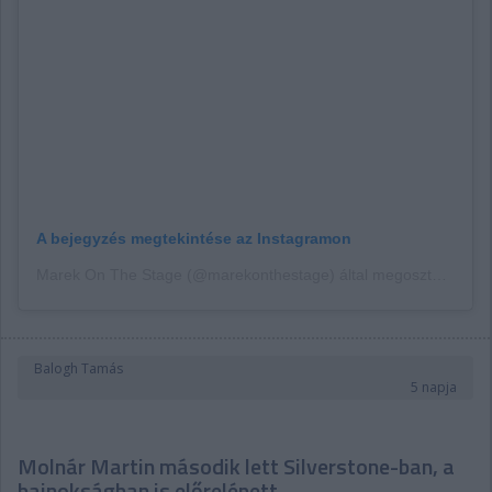
A bejegyzés megtekintése az Instagramon
Marek On The Stage (@marekonthestage) által megosztott bejegyzés
Balogh Tamás
5 napja
Molnár Martin második lett Silverstone-ban, a
bajnokságban is előrelépett