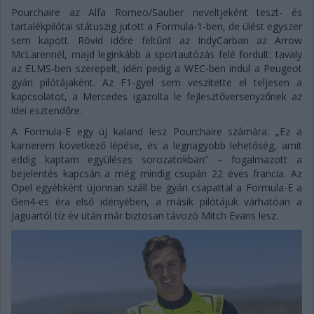
Pourchaire az Alfa Romeo/Sauber neveltjeként teszt- és
tartalékpilótai státuszig jutott a Formula-1-ben, de ülést egyszer
sem kapott. Rövid időre feltűnt az IndyCarban az Arrow
McLarennél, majd leginkább a sportautózás felé fordult: tavaly
az ELMS-ben szerepelt, idén pedig a WEC-ben indul a Peugeot
gyári pilótájaként. Az F1-gyel sem veszítette el teljesen a
kapcsolatot, a Mercedes igazolta le fejlesztőversenyzőnek az
idei esztendőre.
A Formula-E egy új kaland lesz Pourchaire számára: „Ez a
karrierem következő lépése, és a legnagyobb lehetőség, amit
eddig kaptam együléses sorozatokban” – fogalmazott a
bejelentés kapcsán a még mindig csupán 22 éves francia. Az
Opel egyébként újonnan száll be gyári csapattal a Formula-E a
Gen4-es éra első idényében, a másik pilótájuk várhatóan a
Jaguartól tíz év után már biztosan távozó Mitch Evans lesz.