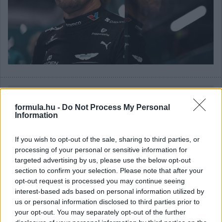
Balogh Tamás
3 napja
formula.hu -
Do Not Process My Personal
Information
Lassuló fejlesztési ütemre számít a Red Bull
If you wish to opt-out of the sale, sharing to third parties, or
processing of your personal or sensitive information for
Mivel egy új F1-es szabályrendszer első idényéről van szó,
várható volt, hogy kiélezett lesz a fejlesztési háború a csapatok
targeted advertising by us, please use the below opt-out
között. A szezon első felében láthattunk is több nagy fejlesztési
section to confirm your selection. Please note that after your
csomagot az istállók többségénél, ezek pedig rendszerint
opt-out request is processed you may continue seeing
valóban előrelépést is jelentettek (talán a Haas és a Williams
interest-based ads based on personal information utilized by
jelentik a kivételt). A Red Bullnál is működött például a
us or personal information disclosed to third parties prior to
Miamiban és a Spielbergben bevetett csomag, ám Laurent
your opt-out. You may separately opt-out of the further
Mekies csapatfőnök szerint az évad hátralévő részében már