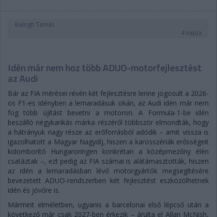
Balogh Tamás
4 napja
Idén már nem hoz több ADUO-motorfejlesztést
az Audi
Bár az FIA mérései révén két fejlesztésre lenne jogosult a 2026-
os F1-es idényben a lemaradásuk okán, az Audi idén már nem
fog több újítást bevetni a motoron. A Formula-1-be idén
beszálló négykarikás márka részéről többször elmondták, hogy
a hátrányuk nagy része az erőforrásból adódik – amit vissza is
igazolhatott a Magyar Nagydíj, hiszen a karosszériák erősségeit
kidomborító Hungaroringen konkrétan a középmezőny élén
csatáztak –, ezt pedig az FIA számai is alátámasztották, hiszen
az idén a lemaradásban lévő motorgyártók megsegítésére
bevezetett ADUO-rendszerben két fejlesztést eszközölhetnek
idén és jövőre is.
Mármint elméletben, ugyanis a barcelonai első lépcső után a
következő már csak 2027-ben érkezik – árulta el Allan McNish,