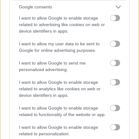
Google consents
I want to allow Google to enable storage
related to advertising like cookies on web or
device identifiers in apps.
I want to allow my user data to be sent to
Google for online advertising purposes.
Balogh Tamás
3 napja
I want to allow Google to send me
personalized advertising.
Nem tud úrrá lenni a fékproblémákon a Cadillac
I want to allow Google to enable storage
related to analytics like cookies on web or
Hiába hoztak az F1-es Magyar Nagydíjra fejlesztést is hozzá,
továbbra is szenvednek a fékhűtési problémáktól a Cadillacnél –
device identifiers in apps.
ismerte el Valtteri Bottas. A gond a leglátványosabban
Spielbergben ütötte fel a fejét, amikor mindkét autó kiesett
I want to allow Google to enable storage
emiatt az első körökben. Ezért a Formula-1 új csapata a
related to functionality of the website or app.
Hungaroringre már új fékhűtő csatornával készült, de a
kanyarokkal tűzdelt mogyoródi pálya és a hőség ismét előhozta
I want to allow Google to enable storage
a problémát, így Bottas kiállni kényszerült.
related to personalization.