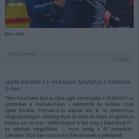
fotó: DPPI
Balogh Tamás
2 napja
Újabb korábbi F2-es bajnok folytatja a Formula-
E-ben
Theo Pourchaire lesz az Opel egyik versenyzője a 2026/2027-es
szezonban a Formula-E-ben – jelentették be kedden. Ezzel
újabb korábbi Formula-2-es bajnok köt ki az elektromos
világbajnokságon: előzőleg Nyck de Vries és Felipe Drugovich is
bejárta ezt az utat – előbbi bajnok is lett még a balul elsült F1-
es kitérőjét megelőzően –, most pedig a fő utánpótlás-
szériában 2023-ban csúcsra érő francia követi a példájukat.