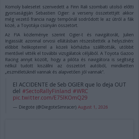
Komoly balesetet szenvedett a Finn Rali szombati utolsó előtti
gyorsaságiján Sebastien Ogier: a verseny összetettjét akkor
még vezető francia nagy tempónál sodródott le az útról a fák
közé, a Toyotája csúnyán összetört.
Az FIA közleménye szerint Ogier-t és navigátorát, Julien
Ingassiát azonnal orvosi ellátásban részesítették a helyszínén:
előbbit helikopterrel a közeli kórházba szállították, utóbbit
mentővel vitték el további vizsgálatok céljából. A Toyota Gazoo
Racing annyit közölt, hogy a pilóta és navigátora is segítség
nélkül tudott kiszállni az összetört autóból, mindketten
„eszméletüknél vannak és alapvetően jól vannak”.
El ACCIDENTE de Seb OGIER que lo deja OUT
del
#SectoRallyFinland
#WRC
pic.twitter.com/E75lKOmQ29
— Diegote (@DiegoteSimracer)
August 1, 2026