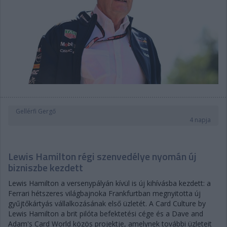
Gellérfi Gergő
4 napja
Lewis Hamilton régi szenvedélye nyomán új
bizniszbe kezdett
Lewis Hamilton a versenypályán kívül is új kihívásba kezdett: a
Ferrari hétszeres világbajnoka Frankfurtban megnyitotta új
gyűjtőkártyás vállalkozásának első üzletét. A Card Culture by
Lewis Hamilton a brit pilóta befektetési cége és a Dave and
Adam's Card World közös projektje, amelynek további üzleteit