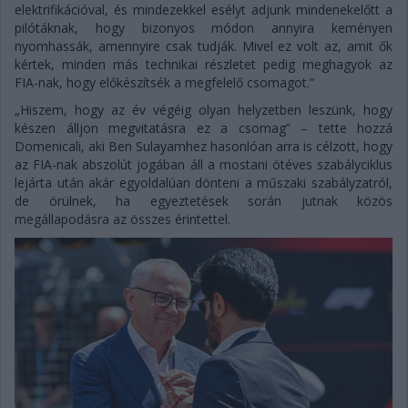
elektrifikációval, és mindezekkel esélyt adjunk mindenekelőtt a
pilótáknak, hogy bizonyos módon annyira keményen
nyomhassák, amennyire csak tudják. Mivel ez volt az, amit ők
kértek, minden más technikai részletet pedig meghagyok az
FIA-nak, hogy előkészítsék a megfelelő csomagot.”
„Hiszem, hogy az év végéig olyan helyzetben leszünk, hogy
készen álljon megvitatásra ez a csomag” – tette hozzá
Domenicali, aki Ben Sulayamhez hasonlóan arra is célzott, hogy
az FIA-nak abszolút jogában áll a mostani ötéves szabályciklus
lejárta után akár egyoldalúan dönteni a műszaki szabályzatról,
de örülnek, ha egyeztetések során jutnak közös
megállapodásra az összes érintettel.