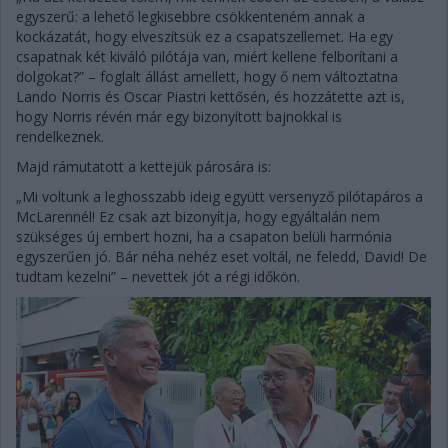
egyszerű: a lehető legkisebbre csökkenteném annak a
kockázatát, hogy elveszítsük ez a csapatszellemet. Ha egy
csapatnak két kiváló pilótája van, miért kellene felborítani a
dolgokat?” – foglalt állást amellett, hogy ő nem változtatna
Lando Norris és Oscar Piastri kettősén, és hozzátette azt is,
hogy Norris révén már egy bizonyított bajnokkal is
rendelkeznek.
Majd rámutatott a kettejük párosára is:
„Mi voltunk a leghosszabb ideig együtt versenyző pilótapáros a
McLarennél! Ez csak azt bizonyítja, hogy egyáltalán nem
szükséges új embert hozni, ha a csapaton belüli harmónia
egyszerűen jó. Bár néha nehéz eset voltál, ne feledd, David! De
tudtam kezelni” – nevettek jót a régi időkön.