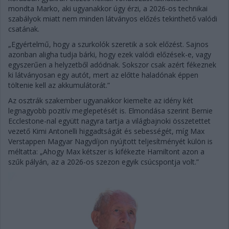
mondta Marko, aki ugyanakkor úgy érzi, a 2026-os technikai
szabályok miatt nem minden látványos előzés tekinthető valódi
csatának.
„Egyértelmű, hogy a szurkolók szeretik a sok előzést. Sajnos
azonban aligha tudja bárki, hogy ezek valódi előzések-e, vagy
egyszerűen a helyzetből adódnak. Sokszor csak azért fékeznek
ki látványosan egy autót, mert az előtte haladónak éppen
töltenie kell az akkumulátorát.”
Az osztrák szakember ugyanakkor kiemelte az idény két
legnagyobb pozitív meglepetését is. Elmondása szerint Bernie
Ecclestone-nal együtt nagyra tartja a világbajnoki összetettet
vezető Kimi Antonelli higgadtságát és sebességét, míg Max
Verstappen Magyar Nagydíjon nyújtott teljesítményét külön is
méltatta: „Ahogy Max kétszer is kifékezte Hamiltont azon a
szűk pályán, az a 2026-os szezon egyik csúcspontja volt.”