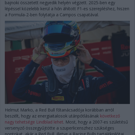
bajnoki összetett negyedik helyén végzett. 2025-ben egy
lépéssel közelebb kerül a hőn áhított F1-es szerepléshez, hiszen
a Formula-2-ben folytatja a Campos csapatával.
Helmut Marko, a Red Bull főtanácsadója korábban arról
beszélt, hogy az energiaitalosok utánpótlásának
következő
nagy tehetsége Lindblad lehet
. Most, hogy a 2007-es születésű
versenyző összegyűjtötte a szuperlicenszhez szükséges
pontokat, akár a Red Bull, illetve a Racing Bulls tartalékpilótai