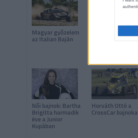
authenti
Magyar győzelem
Polaris-győzele
az Italian Baján
a Riverside Baján
Női bajnok: Bartha
Horváth Ottó a
Brigitta harmadik
CrossCar bajnoka
éve a Junior
Kupában