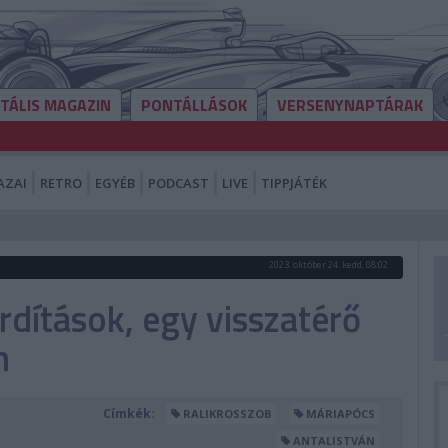
ITÁLIS MAGAZIN
PONTÁLLÁSOK
VERSENYNAPTÁRAK
AZAI
RETRO
EGYÉB
PODCAST
LIVE
TIPPJÁTÉK
2023. október 24. kedd, 08:02
rdítások, egy visszatérő
n
Címkék:
RALIKROSSZOB
MÁRIAPÓCS
ANTALISTVÁN