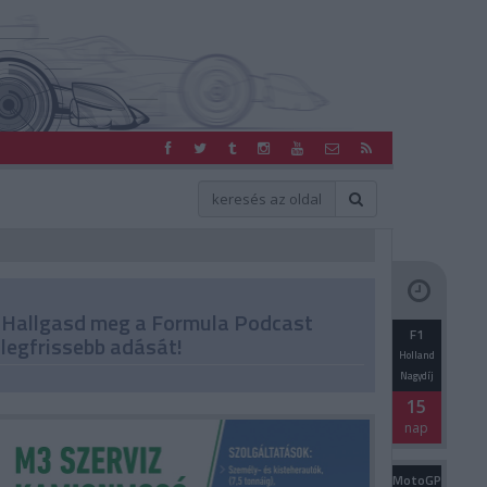
Hallgasd meg a Formula Podcast
F1
legfrissebb adását!
Holland
Nagydíj
15
nap
MotoGP