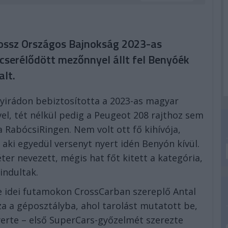
krossz Országos Bajnokság 2023-as
icserélődött mezőnnyel állt fel Benyóék
alt.
irádon bebiztosította a 2023-as magyar
el, tét nélkül pedig a Peugeot 208 rajthoz sem
a RabócsiRingen. Nem volt ott fő kihívója,
 aki egyedül versenyt nyert idén Benyón kívül.
er nevezett, mégis hat főt kitett a kategória,
indultak.
 idei futamokon CrossCarban szereplő Antal
ssza a géposztályba, ahol tarolást mutatott be,
erte – első SuperCars-győzelmét szerezte