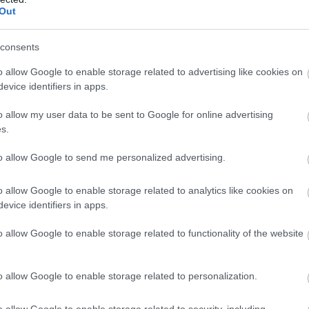
eted az alábbi gombokkal:
Out
consents
o allow Google to enable storage related to advertising like cookies on
evice identifiers in apps.
o allow my user data to be sent to Google for online advertising
s.
to allow Google to send me personalized advertising.
o allow Google to enable storage related to analytics like cookies on
evice identifiers in apps.
o allow Google to enable storage related to functionality of the website
n
o allow Google to enable storage related to personalization.
o allow Google to enable storage related to security, including