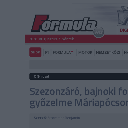
DIG
2026. augusztus 7. péntek
SHOP
F1
FORMULA
MOTOR
NEMZETKÖZI
H
Off-road
Szezonzáró, bajnoki fo
győzelme Máriapócso
Szerző:
Strommer Benjamin