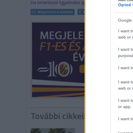
Ha ismerőseid figyelmébe ajánlanád a cikket, megteh
Opted 
Megosztás e-mailben
Megosztás Facebookon
Google 
I want t
web or d
I want t
purpose
I want 
I want t
web or d
I want t
or app.
További cikkeink a témába
I want t
I want t