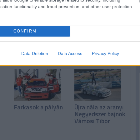
cation functionality and fraud prevention, and other user protection.
m
Taurus-túlerő a
Fantasztikus
CONFIRM
szezonnyitó
szezont zártak a
terepralifutamon
Proex Motorsport
fiataljai
Data Deletion
Data Access
Privacy Policy
Farkasok a pályán
Újra nála az arany:
Negyedszer bajnok
Vámosi Tibor