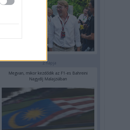
2 napja
Megvan, mikor kezdődik az F1-es Bahreini
Nagydíj Malajziában