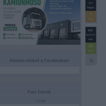
Brit
Nagydíj
1
nap
WEC
Austini 6
órás
29
nap
Kövess minket a Facebookon
Parc Fermé
3 órája