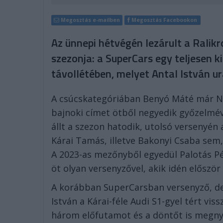
Megosztás e-mailben
Megosztás Facebookon
Az ünnepi hétvégén lezárult a Rali
szezonja: a SuperCars egy teljesen k
távollétében, melyet Antal István ur
A csúcskategóriában Benyó Máté már Ny
bajnoki címet ötből negyedik győzelmév
állt a szezon hatodik, utolsó versenyén 
Kárai Tamás, illetve Bakonyi Csaba sem,
A 2023-as mezőnyből egyedül Palotás Pét
öt olyan versenyzővel, akik idén először 
A korábban SuperCarsban versenyző, de
István a Kárai-féle Audi S1-gyel tért vi
három előfutamot és a döntőt is megny