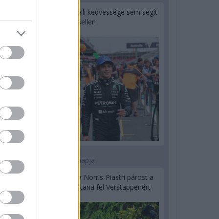
Montoya szerint Antonelli kedvessége sem segít
Russellen
2 napja
Hakkinen megtartaná a Norris-Piastri párost a
McLarennél, nem borítaná fel Verstappenért