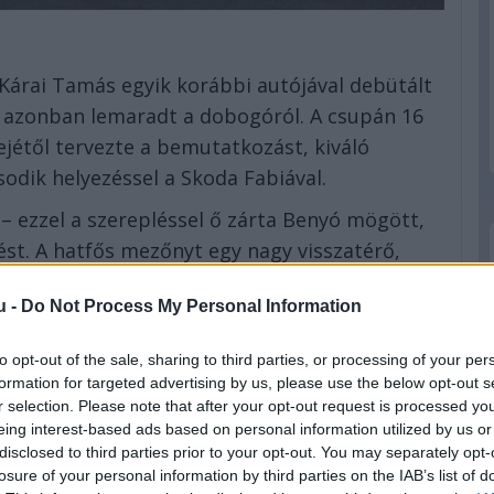
 Kárai Tamás egyik korábbi autójával debütált
l azonban lemaradt a dobogóról. A csupán 16
lejétől tervezte a bemutatkozást, kiváló
odik helyezéssel a Skoda Fabiával.
– ezzel a szerepléssel ő zárta Benyó mögött,
ést. A hatfős mezőnyt egy nagy visszatérő,
u -
Do Not Process My Personal Information
 bajnok
-cím, Nagy Benjámin javára Kovács Sámuellel
to opt-out of the sale, sharing to third parties, or processing of your per
formation for targeted advertising by us, please use the below opt-out s
k ketten alkották, ezért összevonták a
r selection. Please note that after your opt-out request is processed y
l: az előfutamokon Roman Castoral az S1600-
eing interest-based ads based on personal information utilized by us or
 cseh ötödik győzelmét szerezte, így maximális
disclosed to third parties prior to your opt-out. You may separately opt-
losure of your personal information by third parties on the IAB’s list of
z STC -2000 bajnoka.