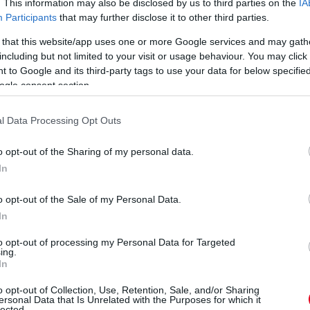
. This information may also be disclosed by us to third parties on the
IA
Participants
that may further disclose it to other third parties.
mosi Tibor szezonja, a végét azonban
el pedig – a leggyengébb futam mínuszolását
 that this website/app uses one or more Google services and may gath
including but not limited to your visit or usage behaviour. You may click 
s megszerezte harmadik bajnoki címét az
 to Google and its third-party tags to use your data for below specifi
A döntőben a két versenyzőt tizedek
ogle consent section.
lsőség sorsa.
l Data Processing Opt Outs
s a legutolsó versenyen: Bütösi Balázs kiesett
en szakaszt megnyert, így az újonc helyett
o opt-out of the Sharing of my personal data.
 kategória magyar bajnoka.
In
állt rajthoz, lényegében el is dőlt a Hankook
o opt-out of the Sale of my Personal Data.
njámin javára – Csuti Kristóf volt
In
senyt megnyerte.
to opt-out of processing my Personal Data for Targeted
ar Kupa -1600), Szabó Csanád (Magyar Kupa
ing.
In
sányi (Astra Kupa), Kaldenekker Norbert Attila
o opt-out of Collection, Use, Retention, Sale, and/or Sharing
ersonal Data that Is Unrelated with the Purposes for which it
lected.