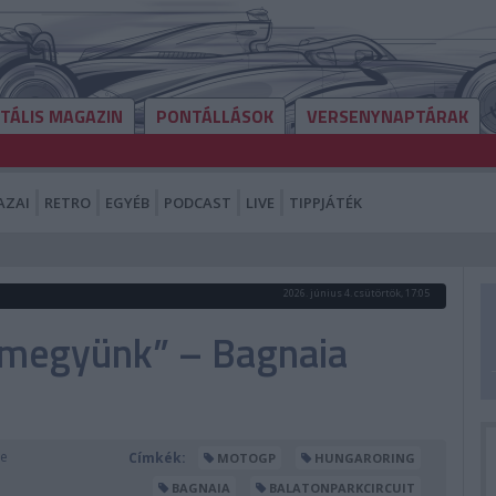
ITÁLIS MAGAZIN
PONTÁLLÁSOK
VERSENYNAPTÁRAK
AZAI
RETRO
EGYÉB
PODCAST
LIVE
TIPPJÁTÉK
2026. június 4. csütörtök, 17:05
a megyünk” – Bagnaia
se
Címkék:
MOTOGP
HUNGARORING
BAGNAIA
BALATONPARKCIRCUIT