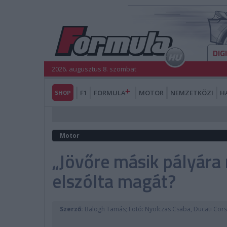
DIG
2026. augusztus 8. szombat
SHOP
F1
FORMULA
MOTOR
NEMZETKÖZI
H
Motor
„Jövőre másik pályár
elszólta magát?
Szerző:
Balogh Tamás; Fotó: Nyolczas Csaba, Ducati Cor