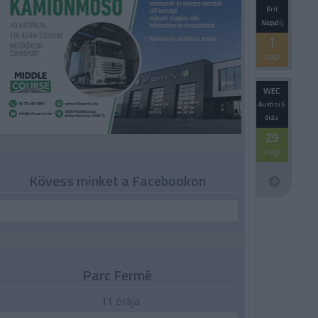
Brit
Nagydíj
1
nap
WEC
Austini 6
órás
29
nap
Kövess minket a Facebookon
Parc Fermé
11 órája