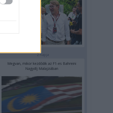
2 napja
Megvan, mikor kezdődik az F1-es Bahreini
Nagydíj Malajziában