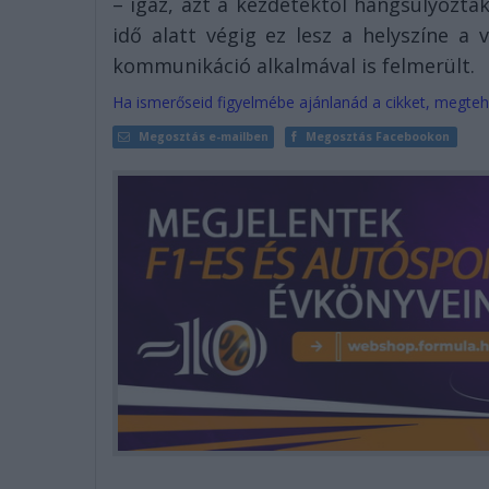
– igaz, azt a kezdetektől hangsúlyoztá
idő alatt végig ez lesz a helyszíne a
kommunikáció alkalmával is felmerült.
Ha ismerőseid figyelmébe ajánlanád a cikket, megteh
Megosztás e-mailben
Megosztás Facebookon