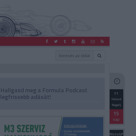
Hallgasd meg a Formula Podcast
F1
legfrissebb adását!
Holland
Nagydíj
15
nap
MotoGP