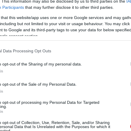
nehéz volt változtatni úgy, ahogy megtervezték
. This information may also be disclosed by us to third parties on the
IA
Participants
that may further disclose it to other third parties.
hely, mégis eléggé szokatlan pályát terveztek.
ont, és talán jövőre jobb lesz.”
 that this website/app uses one or more Google services and may gath
including but not limited to your visit or usage behaviour. You may click 
en meglepő és váratlan. Gyulay Zsolt, az idei
 to Google and its third-party tags to use your data for below specifi
ogle consent section.
ing Sport Zrt. elnök-vezérigazgatója ugyanis
 Balaton Park-i hétvégén tárgyalnak a nagydíj
l Data Processing Opt Outs
ele után lehet kérdéses –, és utalt rá, hogy a
né helyszínnek:
o opt-out of the Sharing of my personal data.
In
o opt-out of the Sale of my Personal Data.
In
to opt-out of processing my Personal Data for Targeted
ing.
In
o opt-out of Collection, Use, Retention, Sale, and/or Sharing
ersonal Data that Is Unrelated with the Purposes for which it
lected.