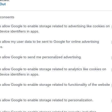
Out
consents
o allow Google to enable storage related to advertising like cookies on
evice identifiers in apps.
o allow my user data to be sent to Google for online advertising
s.
to allow Google to send me personalized advertising.
o allow Google to enable storage related to analytics like cookies on
evice identifiers in apps.
éggel, amely most felszámolás alatt van, ezért
 leszerződni a versenyhétvége lebonyolításáról.
o allow Google to enable storage related to functionality of the website
toGP mindenképpen szeretne a Hungaroringre
 nem alkalmas motorversenyek rendezésére" –
o allow Google to enable storage related to personalization.
o allow Google to enable storage related to security, including