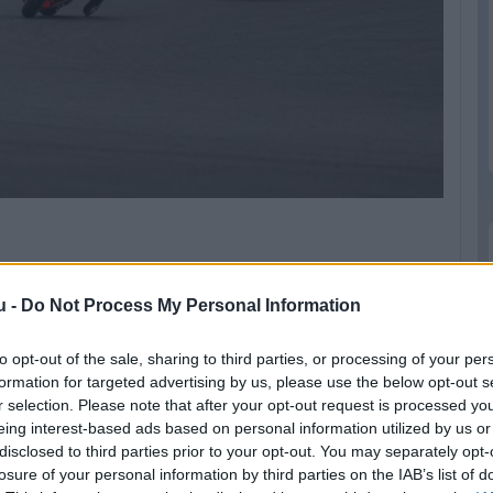
k Circuit operatív igazgatója még a Superbike-
eszélt arról egy sajtótájékoztatón a Formula.hu
u -
Do Not Process My Personal Information
hány apró módosítást kértek a pályán az első
to opt-out of the sale, sharing to third parties, or processing of your per
ikor pedig a jelentős változtatások elmaradása
formation for targeted advertising by us, please use the below opt-out s
sajtóbeszélgetésen, a Ducati gyári versenyzője
r selection. Please note that after your opt-out request is processed y
en, mint kellett volna:
eing interest-based ads based on personal information utilized by us or
disclosed to third parties prior to your opt-out. You may separately opt-
etes pálya. Egy másik pályára fogunk menni
losure of your personal information by third parties on the IAB’s list of