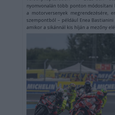
nyomvonalán több ponton módosítani k
a motorversenyek megrendezésére, enn
szempontból – például Enea Bastianini
amikor a sikánnál kis híján a mezőny elé