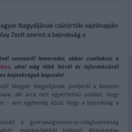
Magyar Nagydíjának csütörtöki sajtónapján
lay Zsolt szerint a bajnokság a
él semmiről lemaradni, akkor csatlakozz a
khoz
, ahol még több hírről és információról
os bajnokságok kapcsán!
toGP Magyar Nagydíjának jövőjéről a Balaton
aia, aki arra tett egyértelmű utalást, hogy
ni – ami egybevág azzal, hogy a bajnokság a
.
ütált a gyorsaságimotoros-világbajnokság
dott, magántőkéből felépült létesítmény