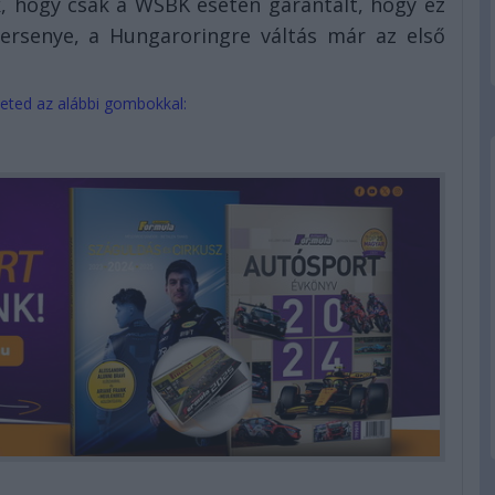
k, hogy csak a WSBK esetén garantált, hogy ez
 versenye, a Hungaroringre váltás már az első
eted az alábbi gombokkal: