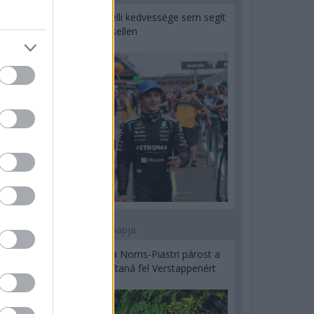
Montoya szerint Antonelli kedvessége sem segít
Russellen
2 napja
Hakkinen megtartaná a Norris-Piastri párost a
McLarennél, nem borítaná fel Verstappenért