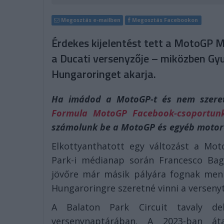
Megosztás e-mailben
Megosztás Facebookon
Érdekes kijelentést tett a MotoGP 
a Ducati versenyzője – miközben Gyu
Hungaroringet akarja.
Ha imádod a MotoGP-t és nem szeretn
Formula MotoGP Facebook-csoportun
számolunk be a MotoGP és egyéb motor
Elkottyanthatott egy változást a Mo
Park-i médianap során Francesco Bagn
jövőre már másik pályára fognak men
Hungaroringre szeretné vinni a versenyt
A Balaton Park Circuit tavaly deb
versenynaptárában. A 2023-ban áta