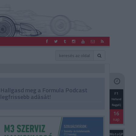
Hallgasd meg a Formula Podcast
F1
legfrissebb adását!
Holland
Nagydíj
16
nap
MotoGP