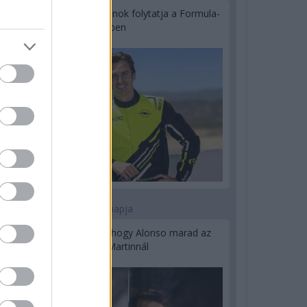
Újabb korábbi F2-es bajnok folytatja a Formula-
E-ben
2 napja
Newey biztos benne, hogy Alonso marad az
Aston Martinnál