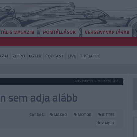
ITÁLIS MAGAZIN
PONTÁLLÁSOK
VERSENYNAPTÁRAK
AZAI
RETRO
EGYÉB
PODCAST
LIVE
TIPPJÁTÉK
2015. március 26. csütörtök, 14:51
n sem adja alább
Címkék:
MAKAÓ
MOTOR
BITTER
MANTT