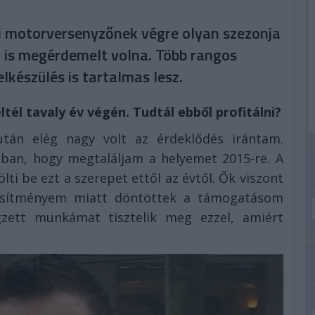
ai motorversenyzőnek végre olyan szezonja
g is megérdemelt volna. Több rangos
elkészülés is tartalmas lesz.
él tavaly év végén. Tudtál ebből profitálni?
tán elég nagy volt az érdeklődés irántam.
ban, hogy megtaláljam a helyemet 2015-re. A
lti be ezt a szerepet ettől az évtől. Ők viszont
esítményem miatt döntöttek a támogatásom
zett munkámat tisztelik meg ezzel, amiért