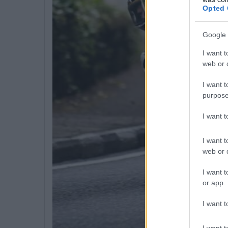
Opted 
Google 
I want t
web or d
I want t
purpose
I want 
I want t
web or d
I want t
or app.
I want t
I want t