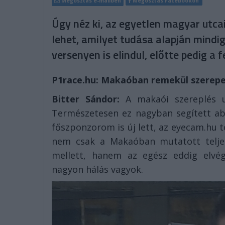
Megosztás e-mailben
Megosztás Facebookon
Úgy néz ki, az egyetlen magyar utc
lehet, amilyet tudása alapján mindi
versenyen is elindul, előtte pedig a f
P1race.hu: Makaóban remekül szerepelt
Bitter Sándor:
A makaói szereplés u
Természetesen ez nagyban segített ab
főszponzorom is új lett, az eyecam.hu tö
nem csak a Makaóban mutatott telj
mellett, hanem az egész eddig elvég
nagyon hálás vagyok.