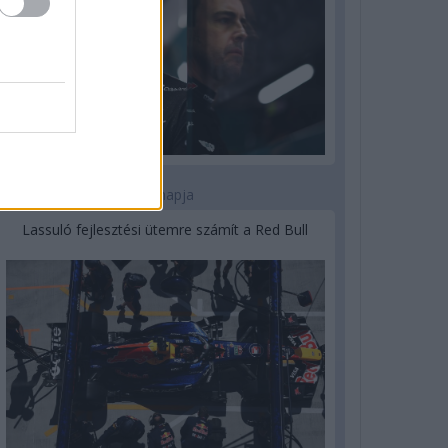
3 napja
Lassuló fejlesztési ütemre számít a Red Bull