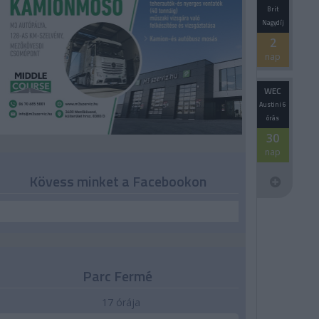
Brit
Nagydíj
2
nap
WEC
Austini 6
órás
30
nap
Kövess minket a Facebookon
Parc Fermé
17 órája