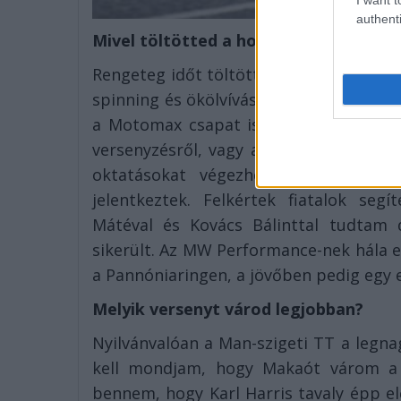
authenti
Mivel töltötted a holtszezont?
Rengeteg időt töltöttem fizikai felkész
spinning és ökölvívás formájában. A tr
a Motomax csapat is. Emellett próbált
versenyzésről, vagy az azon kívüli él
oktatásokat végezhessek a Pannónia
jelentkeztek. Felkértek fiatalok seg
Mátéval és Kovács Bálinttal tudtam 
sikerült. Az MW Performance-nek hála 
a Pannóniaringen, a jövőben pedig egy
Melyik versenyt várod legjobban?
Nyilvánvalóan a Man-szigeti TT a legna
kell mondjam, hogy Makaót várom a 
bennem, hogy Karl Harris tavaly épp el