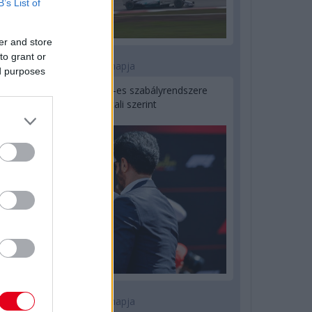
B’s List of
er and store
to grant or
2 napja
ed purposes
Ilyen lehet a jövő F1-es szabályrendszere
Domenicali szerint
2 napja