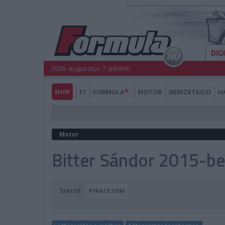
DIG
2026. augusztus 7. péntek
SHOP
F1
FORMULA
MOTOR
NEMZETKÖZI
H
Motor
Bitter Sándor 2015-be
Szerző:
P1RACE.COM