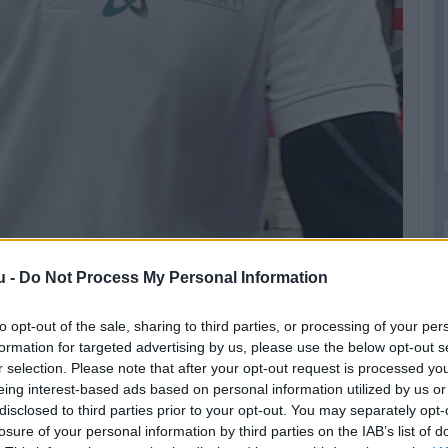
u -
Do Not Process My Personal Information
to opt-out of the sale, sharing to third parties, or processing of your per
formation for targeted advertising by us, please use the below opt-out s
orsport Team BMW-jével indulok a Cookstonw
r selection. Please note that after your opt-out request is processed y
akival jártam még 2011-ben. A szabályok
eing interest-based ads based on personal information utilized by us or
disclosed to third parties prior to your opt-out. You may separately opt-
 4 évet kihagyott a verseny nélkül, újoncnak
losure of your personal information by third parties on the IAB’s list of
senyek, ez a szabály rám is érvényes lesz. Ezen