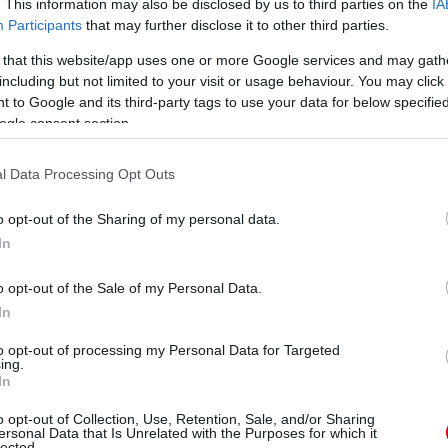
. This information may also be disclosed by us to third parties on the
IA
-ra és a Man-szigeti TT-re való nevezésem is,
Participants
that may further disclose it to other third parties.
n is Makaóban.
 that this website/app uses one or more Google services and may gath
including but not limited to your visit or usage behaviour. You may click 
ikerült-e már tesztelni vele?
 to Google and its third-party tags to use your data for below specifi
ogle consent section.
R lesz. Ez a csapatfőnököm – és egyben
ong” Thompson tavalyi versenygépe, amivel
l Data Processing Opt Outs
hen már tesztelt vele idén, akkor remekül
 rajta, de március 31-én indulok Írországba,
o opt-out of the Sharing of my personal data.
telünk néhány napot, majd húsvétkor elindulok
In
gy másik ír pályán, Bischopscourton is lesz
o opt-out of the Sale of my Personal Data.
hogy lehetőségeim engedik, szeretnék majd
In
 motorozni.
to opt-out of processing my Personal Data for Targeted
ing.
In
o opt-out of Collection, Use, Retention, Sale, and/or Sharing
ersonal Data that Is Unrelated with the Purposes for which it
lected.