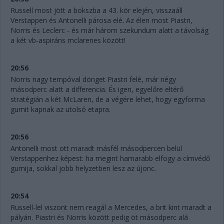
Russell most jött a bokszba a 43. kör elején, visszaáll
Verstappen és Antonelli párosa elé. Az élen most Piastri,
Norris és Leclerc - és már három szekundum alatt a távolság
a két vb-aspiráns mclarenes között!
20:56
Norris nagy tempóval dönget Piastri felé, már négy
másodperc alatt a differencia. És igen, egyelőre eltérő
stratégián a két McLaren, de a végére lehet, hogy egyforma
gumit kapnak az utolsó etapra.
20:56
Antonelli most ott maradt másfél másodpercen belül
Verstappenhez képest: ha megint hamarabb elfogy a címvédő
gumija, sokkal jobb helyzetben lesz az újonc.
20:54
Russell-lel viszont nem reagál a Mercedes, a brit kint maradt a
pályán. Piastri és Norris között pedig öt másodperc alá