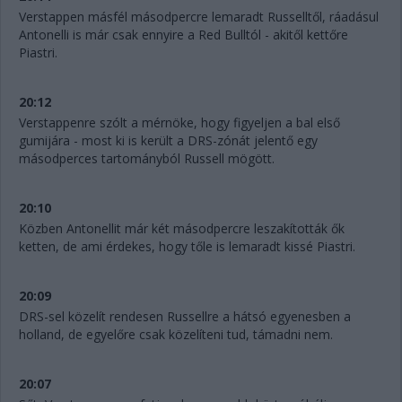
Verstappen másfél másodpercre lemaradt Russelltől, ráadásul
Antonelli is már csak ennyire a Red Bulltól - akitől kettőre
Piastri.
20:12
Verstappenre szólt a mérnöke, hogy figyeljen a bal első
gumijára - most ki is került a DRS-zónát jelentő egy
másodperces tartományból Russell mögött.
20:10
Közben Antonellit már két másodpercre leszakították ők
ketten, de ami érdekes, hogy tőle is lemaradt kissé Piastri.
20:09
DRS-sel közelít rendesen Russellre a hátsó egyenesben a
holland, de egyelőre csak közelíteni tud, támadni nem.
20:07