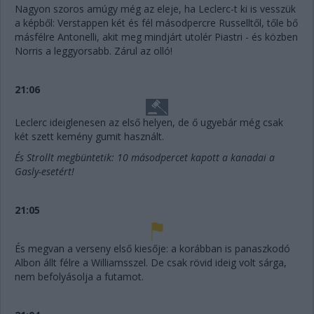
Nagyon szoros amúgy még az eleje, ha Leclerc-t ki is vesszük
a képből: Verstappen két és fél másodpercre Russelltől, tőle bő
másfélre Antonelli, akit meg mindjárt utolér Piastri - és közben
Norris a leggyorsabb. Zárul az olló!
21:06
Leclerc ideiglenesen az első helyen, de ő ugyebár még csak
két szett kemény gumit használt.
És Strollt megbüntetik: 10 másodpercet kapott a kanadai a
Gasly-esetért!
21:05
És megvan a verseny első kiesője: a korábban is panaszkodó
Albon állt félre a Williamsszel. De csak rövid ideig volt sárga,
nem befolyásolja a futamot.