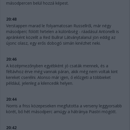
másodpercen belül hozzá képest.
20:48
Verstappen marad le folyamatosan Russellről, már négy
másodperc fölött hirtelen a különbség - ráadásul Antonelli is
apránként közelít a Red Bullra! Látványtalanul jön eddig az
újonc olasz, egy erős dobogó simán kinézhet neki.
20:46
A középmezőnyben egyébként jó csaták mennek, és a
féltávhoz érve még vannak páran, akik még nem voltak kint
kereket cserélni. Alonso már igen, ő előzgeti a többieket
például, jelenleg a kilencedik helyen.
20:44
Norris a friss közepeseken megfutotta a verseny leggyorsabb
körét, bő hét másodperc amúgy a hátránya Piastri mögött.
20:42