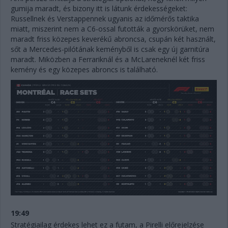
gumija maradt, és bizony itt is látunk érdekességeket:
Russellnek és Verstappennek ugyanis az időmérős taktika
miatt, miszerint nem a C6-ossal futották a gyorskörüket, nem
maradt friss közepes keverékű abroncsa, csupán két használt,
sőt a Mercedes-pilótának keményből is csak egy új garnitúra
maradt. Miközben a Ferrariknál és a McLareneknél két friss
kemény és egy közepes abroncs is található.
19:49
Stratégiailag érdekes lehet ez a futam, a Pirelli előrejelzése