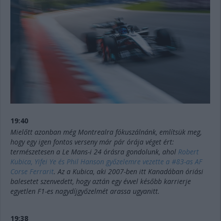
19:40
Mielőtt azonban még Montrealra fókuszálnánk, említsük meg,
hogy egy igen fontos verseny már pár órája véget ért:
természetesen a Le Mans-i 24 órásra gondolunk, ahol
Robert
Kubica, Yifei Ye és Phil Hanson győzelemre vezette a #83-as AF
Corse Ferrarit
. Az a Kubica, aki 2007-ben itt Kanadában óriási
balesetet szenvedett, hogy aztán egy évvel később karrierje
egyetlen F1-es nagydíjgyőzelmét arassa ugyanitt.
19:38