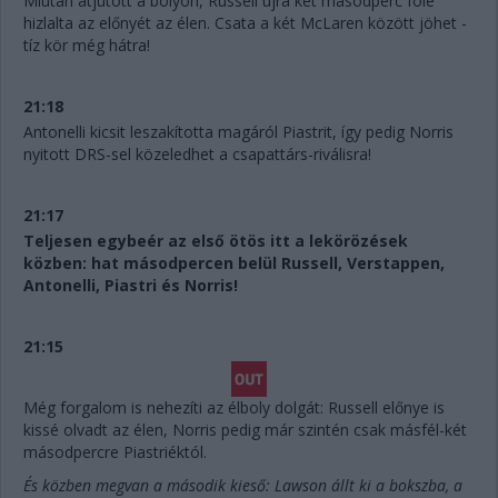
Miután átjutott a bolyon, Russell újra két másodperc fölé
hizlalta az előnyét az élen. Csata a két McLaren között jöhet -
tíz kör még hátra!
21:18
Antonelli kicsit leszakította magáról Piastrit, így pedig Norris
nyitott DRS-sel közeledhet a csapattárs-riválisra!
21:17
Teljesen egybeér az első ötös itt a lekörözések
közben: hat másodpercen belül Russell, Verstappen,
Antonelli, Piastri és Norris!
21:15
Még forgalom is nehezíti az élboly dolgát: Russell előnye is
kissé olvadt az élen, Norris pedig már szintén csak másfél-két
másodpercre Piastriéktól.
És közben megvan a második kieső: Lawson állt ki a bokszba, a