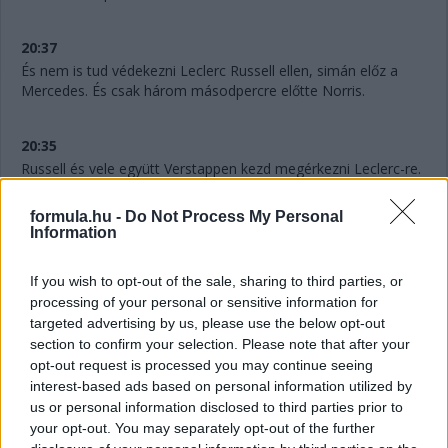
20:37
És nem is tud védekezni Leclerc Russell ellen, simán előz a
Mercedes. És csak három másodpercre előtte Norris.
20:35
Russell és vele együtt Verstappen kezd megérkezni Leclerc-re.
formula.hu -
Do Not Process My Personal
20:34
Information
És most jött ki Albon a bokszba, akit nagyjából mindenki
megelőzött már, aki arra járt.
If you wish to opt-out of the sale, sharing to third parties, or
Közben Leclerc-nek a B tervet javasolják, a monacói viszont
processing of your personal or sensitive information for
inkább a C tervet preferálná.
targeted advertising by us, please use the below opt-out
section to confirm your selection. Please note that after your
opt-out request is processed you may continue seeing
20:32
interest-based ads based on personal information utilized by
Nagyon hasonló tempót megy mindenki, de inkább zárul az
us or personal information disclosed to third parties prior to
olló: Russellhez is lopja a távolságot Verstappen, már másfél
your opt-out. You may separately opt-out of the further
másodperc alatt a differencia.