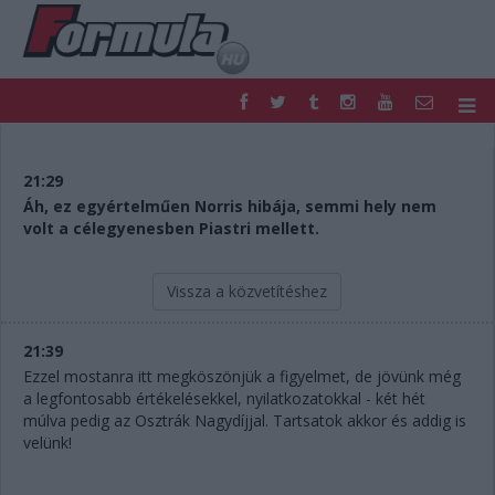
F1
PARC FERMÉ
FORMULA
MOTOR
21:29
NEMZETKÖZI
HAZAI
Áh, ez egyértelműen Norris hibája, semmi hely nem
volt a célegyenesben Piastri mellett.
RETRO
EGYÉB
PODCAST
SHOP
LIVE
TIPPJÁTÉK
Vissza a közvetítéshez
DIGITÁLIS MAGAZIN
PONTÁLLÁSOK
VERSENYNAPTÁRAK
21:39
Ezzel mostanra itt megköszönjük a figyelmet, de jövünk még
a legfontosabb értékelésekkel, nyilatkozatokkal - két hét
múlva pedig az Osztrák Nagydíjjal. Tartsatok akkor és addig is
velünk!