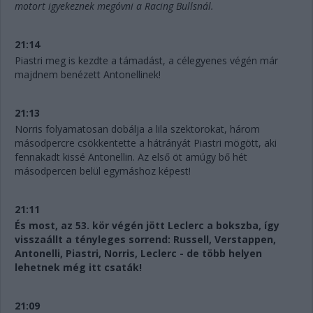
motort igyekeznek megóvni a Racing Bullsnál.
21:14
Piastri meg is kezdte a támadást, a célegyenes végén már
majdnem benézett Antonellinek!
21:13
Norris folyamatosan dobálja a lila szektorokat, három
másodpercre csökkentette a hátrányát Piastri mögött, aki
fennakadt kissé Antonellin. Az első öt amúgy bő hét
másodpercen belül egymáshoz képest!
21:11
És most, az 53. kör végén jött Leclerc a bokszba, így
visszaállt a tényleges sorrend: Russell, Verstappen,
Antonelli, Piastri, Norris, Leclerc - de több helyen
lehetnek még itt csaták!
21:09