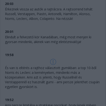
20:03
Érkeznek vissza az autók a rajtrácsra. A rajtsorrend tehát:
Russell, Verstappen, Piastri, Antonelli, Hamilton, Alonso,
Norris, Leclerc, Albon, Colapinto. Na nézzük!
20:01
Elindult a felvezető kör Kanadában, még most menjen ki
gyorsan mindenki, akinek van még elintéznivalója!
19:58
És van is eltérés a rajthoz választott gumikban: a top 10-ből
Norris és Leclerc a keményeken, mindenki más a
közepeseken. Ami azt is jelenti, hogy Russellnél és
Verstappennél ez használt gumi - ami persze jelenthet csupán
egyetlen gyorskört is.
19:52
Ami persze limitálja a stratégiai opciókat, hogy kinek milyen