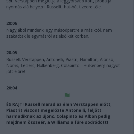
Sőt, Verstappen megfutja a leggyorsabb kört, próbálja
nyomás alá helyezni Russellt, hat-hét tizedre tőle.
20:06
Nagyjából mindenki egy másodpercre a másiktól, nem
szakadtak le egymásról az első két körben.
20:05
Russell, Verstappen, Antonelli, Piastri, Hamilton, Alonso,
Norris, Leclerc, Hülkenberg, Colapinto - Hülkenberg nagyot
jött előre!
20:04
ÉS RAJT! Russell marad az élen Verstappen előtt,
Piastrit viszont megelőzte Antonelli, feljött
harmadiknak az újonc. Colapinto és Albon pedig
majdnem összeér, a Williams a fűre sodródott!