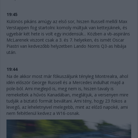
19:45
Különös pikáns amúgy az első sor, hiszen Russell mellől Max
Verstappen fog startolni: komoly múltjuk van kettejüknek, és
ugyebár két hete is volt egy incidensük... Közben a vb-aspiráns
McLarenek viszont csak a 3. és 7. helyeken, és ismét Oscar
Piastri van kedvezőbb helyzetben Lando Norris Q3-as hibája
után.
19:44
Na de akkor most már fókuszáljunk tényleg Montrealra, ahol
idén először George Russell és a Mercedes indulhat majd a
pole-ból. Ami meglepő is, meg nem is, hiszen tavaly is
remekeltek a hűvös Kanadában, meglátjuk, a versenyen mire
tudják a biztató formát beváltani. Ami tény, hogy 23 fokos a
levegő, az leheletnyivel melegebb, mint az előző napoké, ami
nem feltétlenül kedvez a W16-osnak.