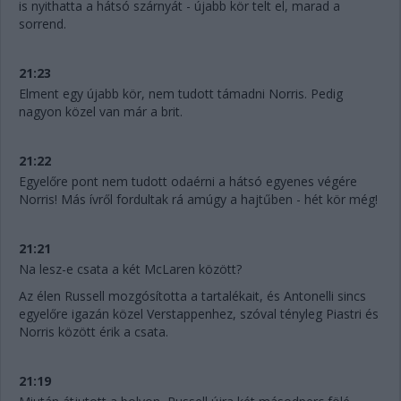
is nyithatta a hátsó szárnyát - újabb kör telt el, marad a
sorrend.
21:23
Elment egy újabb kör, nem tudott támadni Norris. Pedig
nagyon közel van már a brit.
21:22
Egyelőre pont nem tudott odaérni a hátsó egyenes végére
Norris! Más ívről fordultak rá amúgy a hajtűben - hét kör még!
21:21
Na lesz-e csata a két McLaren között?
Az élen Russell mozgósította a tartalékait, és Antonelli sincs
egyelőre igazán közel Verstappenhez, szóval tényleg Piastri és
Norris között érik a csata.
21:19