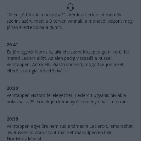
"Miért jöttünk ki a bokszba?" - kérdezi Leclerc. A mérnök
szerint azért, mert a B terven vannak, a monacói viszont még
jónak érezte volna a gumit.
20:41
És jön egyből Norris is, akinél viszont közepes gumi kerül fel,
marad Leclerc előtt. Az élen pedig visszaáll a Russell,
Verstappen, Antonelli, Piastri sorrend, mögöttük jön a két
eltérő stratégiát követő rivális.
20:39
Verstappen viszont fellélegezhet, Leclerc-t ugyanis hívják a
bokszba: a 29. kör elején keményről keményre vált a ferraris.
20:38
Verstappen egyelőre nem tudja támadni Leclerc-t, lemaradhat
így Russellről. Aki viszont már két másodpercen belül
Norrishoz képest.