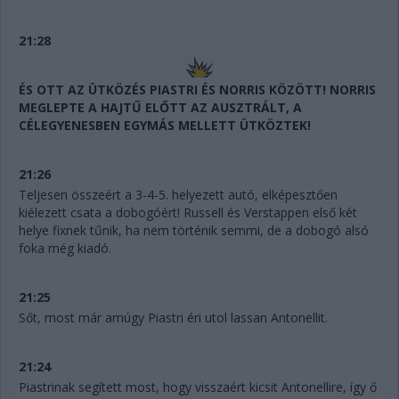
21:28
ÉS OTT AZ ÜTKÖZÉS PIASTRI ÉS NORRIS KÖZÖTT! NORRIS
MEGLEPTE A HAJTŰ ELŐTT AZ AUSZTRÁLT, A
CÉLEGYENESBEN EGYMÁS MELLETT ÜTKÖZTEK!
21:26
Teljesen összeért a 3-4-5. helyezett autó, elképesztően
kiélezett csata a dobogóért! Russell és Verstappen első két
helye fixnek tűnik, ha nem történik semmi, de a dobogó alsó
foka még kiadó.
21:25
Sőt, most már amúgy Piastri éri utol lassan Antonellit.
21:24
Piastrinak segített most, hogy visszaért kicsit Antonellire, így ő