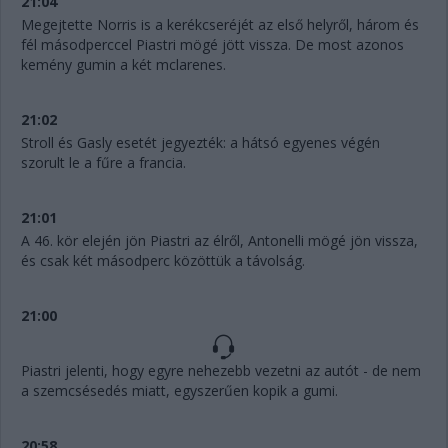
21:04
Megejtette Norris is a kerékcseréjét az első helyről, három és
fél másodperccel Piastri mögé jött vissza. De most azonos
kemény gumin a két mclarenes.
21:02
Stroll és Gasly esetét jegyezték: a hátsó egyenes végén
szorult le a fűre a francia.
21:01
A 46. kör elején jön Piastri az élről, Antonelli mögé jön vissza,
és csak két másodperc közöttük a távolság.
21:00
Piastri jelenti, hogy egyre nehezebb vezetni az autót - de nem
a szemcsésedés miatt, egyszerűen kopik a gumi.
20:58