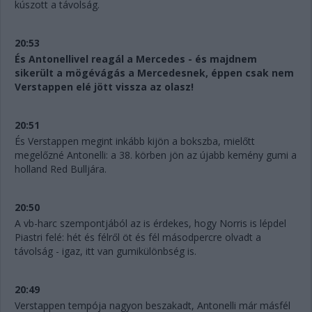
kúszott a távolság.
20:53
És Antonellivel reagál a Mercedes - és majdnem
sikerült a mögévágás a Mercedesnek, éppen csak nem
Verstappen elé jött vissza az olasz!
20:51
És Verstappen megint inkább kijön a bokszba, mielőtt
megelőzné Antonelli: a 38. körben jön az újabb kemény gumi a
holland Red Bulljára.
20:50
A vb-harc szempontjából az is érdekes, hogy Norris is lépdel
Piastri felé: hét és félről öt és fél másodpercre olvadt a
távolság - igaz, itt van gumikülönbség is.
20:49
Verstappen tempója nagyon beszakadt, Antonelli már másfél