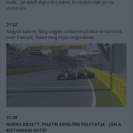
mellé... de ebből aligha lesz bármi. És közben már jön az
utolsó kör.
21:32
Nagyon buta és főleg nagyon sokba kerülő hiba ez Norristól,
mert ő kiesett, Piastri meg bejön negyediknek...
21:28
NORRIS KIESETT, PIASTRI EGYELŐRE FOLYTATJA - JÖN A
BIZTONSÁGI AUTÓ!