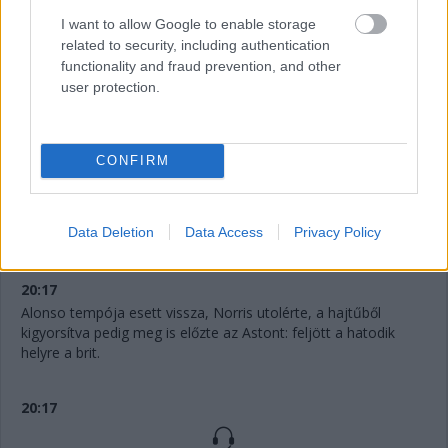
I want to allow Google to enable storage
related to security, including authentication
20:20
functionality and fraud prevention, and other
Russell-lel azonnal reagált a Mercedes, ő is érkezett a cserére,
user protection.
marad Verstappen előtt a brit - sőt, Hülkenberg is ott van
közöttük.
CONFIRM
20:19
És Antonelli támadja Verstappent - aki inkább ki is húzott a
bokszba kereket cserélni! Már a 12. kör végén jön tehát a Red
Data Deletion
Data Access
Privacy Policy
Bull, keményekre vált a címvédő!
20:17
Alonso tempója esett vissza, Norris utolérte, a hajtűből
kigyorsítva pedig meg is előzte az Astont: feljött a hatodik
helyre a brit.
20:17