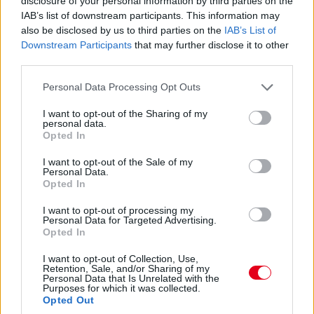
disclosure of your personal information by third parties on the
IAB’s list of downstream participants. This information may
20:30
also be disclosed by us to third parties on the
IAB’s List of
Downstream Participants
that may further disclose it to other
third parties.
Albon reklamál a rádión, hogy nem hallgatnak rá...
Please note that this website/app uses one or more Google
Personal Data Processing Opt Outs
services and may gather and store information including but
20:28
not limited to your visit or usage behaviour. You may click to
I want to opt-out of the Sharing of my
Leclerc amúgy minimálisan, századokkal ugyan, de gyorsabb
personal data.
grant or deny consent to Google and its third-party tags to
Opted In
Norrisnál, három másodperc alá faragta a különbséget az
use your data for below specified purposes in below Google
élen.
consent section.
I want to opt-out of the Sale of my
Personal Data.
Opted In
20:26
Norris és Leclerc tehát az első két helyen keményeken,
I want to opt-out of processing my
mögöttük a már kereket cserélőknél nem változott a sorrend:
Personal Data for Targeted Advertising.
Opted In
Russell, Verstappen, Antonelli, Piastri - utóbbi épp most
nyomta le Hülkenberget.
I want to opt-out of Collection, Use,
Retention, Sale, and/or Sharing of my
Personal Data that Is Unrelated with the
20:26
Purposes for which it was collected.
Opted Out
Sainz vetődött be elfékezősen Bortoleto mellé a hajtűben,