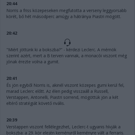
20:44
Norris a friss közepeseken megfutotta a verseny leggyorsabb
körét, bő hét másodperc amúgy a hátránya Piastri mögött.
20:42
"Miért jöttünk ki a bokszba?" - kérdezi Leclerc. A mérnök
szerint azért, mert a B terven vannak, a monacói viszont még
jónak érezte volna a gumit.
20:41
És jön egyből Norris is, akinél viszont közepes gumi kerül fel,
marad Leclerc előtt. Az élen pedig visszaáll a Russell,
Verstappen, Antonelli, Piastri sorrend, mögöttük jön a két
eltérő stratégiát követő rivális.
20:39
Verstappen viszont fellélegezhet, Leclerc-t ugyanis hívják a
bokszba: a 29. kör elején keményről keményre vált a ferraris.