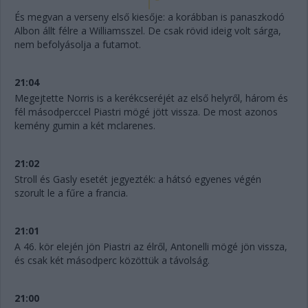
És megvan a verseny első kiesője: a korábban is panaszkodó
Albon állt félre a Williamsszel. De csak rövid ideig volt sárga,
nem befolyásolja a futamot.
21:04
Megejtette Norris is a kerékcseréjét az első helyről, három és
fél másodperccel Piastri mögé jött vissza. De most azonos
kemény gumin a két mclarenes.
21:02
Stroll és Gasly esetét jegyezték: a hátsó egyenes végén
szorult le a fűre a francia.
21:01
A 46. kör elején jön Piastri az élről, Antonelli mögé jön vissza,
és csak két másodperc közöttük a távolság.
21:00