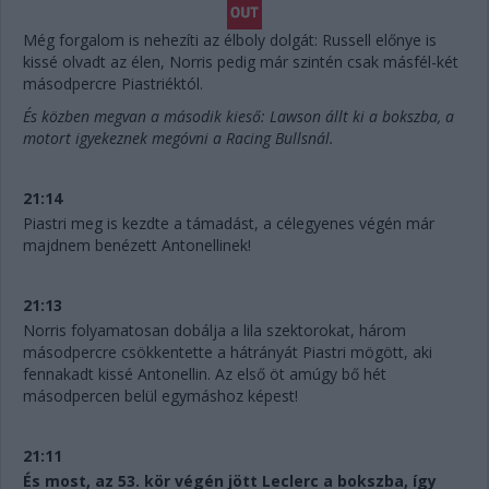
Még forgalom is nehezíti az élboly dolgát: Russell előnye is
kissé olvadt az élen, Norris pedig már szintén csak másfél-két
másodpercre Piastriéktól.
És közben megvan a második kieső: Lawson állt ki a bokszba, a
motort igyekeznek megóvni a Racing Bullsnál.
21:14
Piastri meg is kezdte a támadást, a célegyenes végén már
majdnem benézett Antonellinek!
21:13
Norris folyamatosan dobálja a lila szektorokat, három
másodpercre csökkentette a hátrányát Piastri mögött, aki
fennakadt kissé Antonellin. Az első öt amúgy bő hét
másodpercen belül egymáshoz képest!
21:11
És most, az 53. kör végén jött Leclerc a bokszba, így