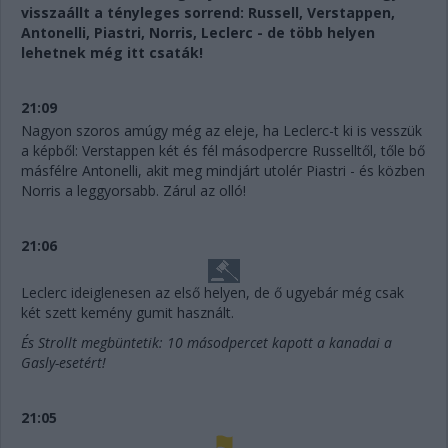
visszaállt a tényleges sorrend: Russell, Verstappen,
Antonelli, Piastri, Norris, Leclerc - de több helyen
lehetnek még itt csaták!
21:09
Nagyon szoros amúgy még az eleje, ha Leclerc-t ki is vesszük
a képből: Verstappen két és fél másodpercre Russelltől, tőle bő
másfélre Antonelli, akit meg mindjárt utolér Piastri - és közben
Norris a leggyorsabb. Zárul az olló!
21:06
Leclerc ideiglenesen az első helyen, de ő ugyebár még csak
két szett kemény gumit használt.
És Strollt megbüntetik: 10 másodpercet kapott a kanadai a
Gasly-esetért!
21:05