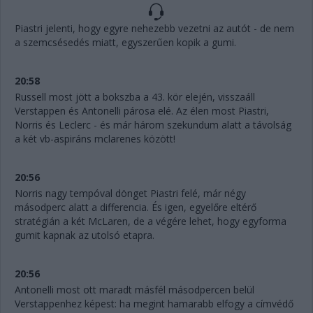
Piastri jelenti, hogy egyre nehezebb vezetni az autót - de nem
a szemcsésedés miatt, egyszerűen kopik a gumi.
20:58
Russell most jött a bokszba a 43. kör elején, visszaáll
Verstappen és Antonelli párosa elé. Az élen most Piastri,
Norris és Leclerc - és már három szekundum alatt a távolság
a két vb-aspiráns mclarenes között!
20:56
Norris nagy tempóval dönget Piastri felé, már négy
másodperc alatt a differencia. És igen, egyelőre eltérő
stratégián a két McLaren, de a végére lehet, hogy egyforma
gumit kapnak az utolsó etapra.
20:56
Antonelli most ott maradt másfél másodpercen belül
Verstappenhez képest: ha megint hamarabb elfogy a címvédő