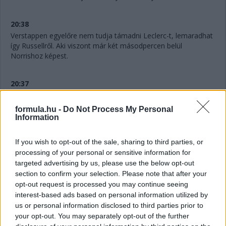
20:38
Verstappen egyelőre nem tudja támadni Leclerc-t, lemaradhat
így Russellről. Aki viszont már két másodpercen belül
Norrishoz képest.
20:37
És nem is tud védekezni Leclerc Russell ellen, simán előz a
Mercedes. És csak három másodpercre előtte Norris.
formula.hu -
Do Not Process My Personal
Information
20:35
If you wish to opt-out of the sale, sharing to third parties, or
Russell és vele együtt Verstappen kezd megérkezni Leclerc-re.
processing of your personal or sensitive information for
targeted advertising by us, please use the below opt-out
20:34
section to confirm your selection. Please note that after your
És most jött ki Albon a bokszba, akit nagyjából mindenki
opt-out request is processed you may continue seeing
megelőzött már, aki arra járt.
interest-based ads based on personal information utilized by
us or personal information disclosed to third parties prior to
Közben Leclerc-nek a B tervet javasolják, a monacói viszont
your opt-out. You may separately opt-out of the further
inkább a C tervet preferálná.