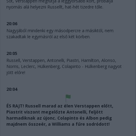
Sőt, Verstappen megfutja a leggyorsabb kört, próbálja
nyomás alá helyezni Russellt, hat-hét tizedre tőle.
20:06
Nagyjából mindenki egy másodpercre a másiktól, nem
szakadtak le egymásról az első két körben.
20:05
Russell, Verstappen, Antonelli, Piastri, Hamilton, Alonso,
Norris, Leclerc, Hülkenberg, Colapinto - Hülkenberg nagyot
jött előre!
20:04
ÉS RAJT! Russell marad az élen Verstappen előtt,
Piastrit viszont megelőzte Antonelli, feljött
harmadiknak az újonc. Colapinto és Albon pedig
majdnem összeér, a Williams a fűre sodródott!