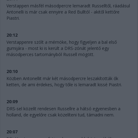
Verstappen másfél másodpercre lemaradt Russelltől, ráadásul
Antonelli is már csak ennyire a Red Bulltól - akitől kettőre
Piastri.
20:12
Verstappenre szólt a mérnöke, hogy figyeljen a bal első
gumijára - most ki is került a DRS-zónát jelentő egy
másodperces tartományból Russell mögött.
20:10
Közben Antonellit már két másodpercre leszakították ők
ketten, de ami érdekes, hogy tőle is lemaradt kissé Piastri.
20:09
DRS-sel közelít rendesen Russellre a hátsó egyenesben a
holland, de egyelőre csak közelíteni tud, támadni nem.
20:07