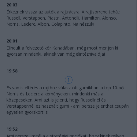
20:03
Érkeznek vissza az autók a rajtrácsra. A rajtsorrend tehát:
Russell, Verstappen, Piastri, Antonelli, Hamilton, Alonso,
Norris, Leclerc, Albon, Colapinto. Na nézzük!
20:01
Elindult a felvezető kör Kanadában, még most menjen ki
gyorsan mindenki, akinek van még elintéznivalója!
19:58
És van is eltérés a rajthoz választott gumikban: a top 10-ből
Norris és Leclerc a keményeken, mindenki más a
közepeseken. Ami azt is jelenti, hogy Russellnél és
Verstappennél ez használt gumi - ami persze jelenthet csupán
egyetlen gyorskört is.
19:52
Ami persze limitálja a stratégiai opciókat, hogy kinek milyen