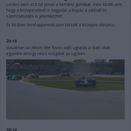
Leclerc nem érzi túl jónak a kemény gumikat, mire közlik vele,
hogy a közepeseknél is nagyobb a kopás a vártnál és
szemcsésedés is jelentkezhet.
És közben Verstappennek sem tetszik a közepes abroncs.
20:16
Vizuálisan az Albon-féle füvön való ugratás a start után -
egyelőre amúgy nincs vizsgálat az ügyben:
20:14