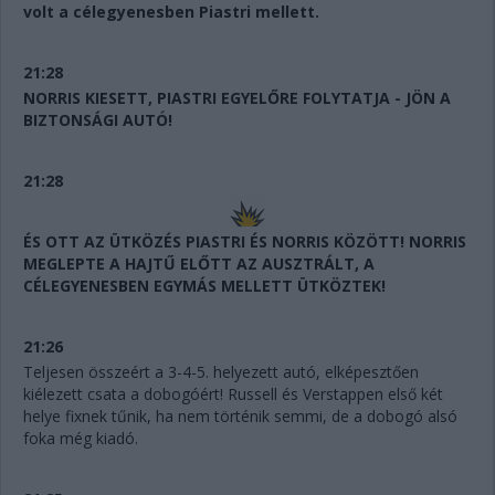
volt a célegyenesben Piastri mellett.
21:28
NORRIS KIESETT, PIASTRI EGYELŐRE FOLYTATJA - JÖN A
BIZTONSÁGI AUTÓ!
21:28
ÉS OTT AZ ÜTKÖZÉS PIASTRI ÉS NORRIS KÖZÖTT! NORRIS
MEGLEPTE A HAJTŰ ELŐTT AZ AUSZTRÁLT, A
CÉLEGYENESBEN EGYMÁS MELLETT ÜTKÖZTEK!
21:26
Teljesen összeért a 3-4-5. helyezett autó, elképesztően
kiélezett csata a dobogóért! Russell és Verstappen első két
helye fixnek tűnik, ha nem történik semmi, de a dobogó alsó
foka még kiadó.