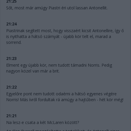
21:25
Sőt, most már amúgy Piastri éri utol lassan Antonellit.
21:24
Piastrinak segített most, hogy visszaért kicsit Antonellire, így ő
is nyithatta a hátsó szárnyát - újabb kör telt el, marad a
sorrend.
21:23
Elment egy újabb kör, nem tudott támadni Norris. Pedig
nagyon közel van már a brit.
21:22
Egyelőre pont nem tudott odaérni a hátsó egyenes végére
Norris! Más ívről fordultak rá amúgy a hajtűben - hét kör még!
21:21
Na lesz-e csata a két McLaren között?