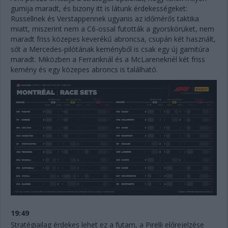
gumija maradt, és bizony itt is látunk érdekességeket:
Russellnek és Verstappennek ugyanis az időmérős taktika
miatt, miszerint nem a C6-ossal futották a gyorskörüket, nem
maradt friss közepes keverékű abroncsa, csupán két használt,
sőt a Mercedes-pilótának keményből is csak egy új garnitúra
maradt. Miközben a Ferrariknál és a McLareneknél két friss
kemény és egy közepes abroncs is található.
19:49
Stratégiailag érdekes lehet ez a futam, a Pirelli előrejelzése