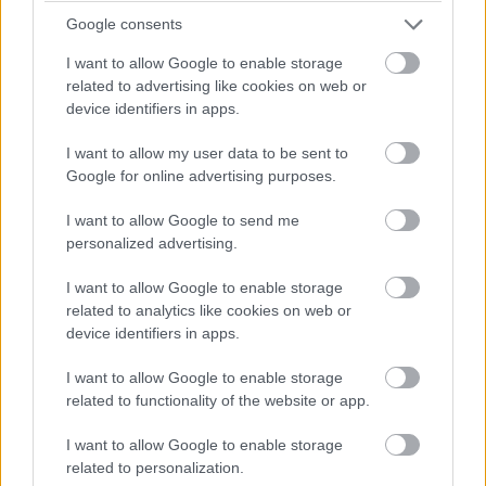
Russell, Verstappen, Antonelli, Piastri - utóbbi épp most
nyomta le Hülkenberget.
Google consents
I want to allow Google to enable storage
20:26
related to advertising like cookies on web or
Sainz vetődött be elfékezősen Bortoleto mellé a hajtűben,
device identifiers in apps.
nem sokon múlt a koccanás.
I want to allow my user data to be sent to
Google for online advertising purposes.
20:24
Verstappen közben áthámozta magát Hülkenbergen, két
I want to allow Google to send me
másodperccel követi Russellt.
personalized advertising.
És Piastri is jön a bokszba, így most a keményeken induló
I want to allow Google to enable storage
Norris és Leclerc az első két helyen!
related to analytics like cookies on web or
device identifiers in apps.
20:23
Norris megelőzte Hamiltont - aki aztán azzal a lendülettel
I want to allow Google to enable storage
kijött a bokszba, szintén közepesről keményre váltani.
related to functionality of the website or app.
McLaren 1-2 pillanatnyilag, de eltérő stratégián Piastri és
Norris, viszont csak három és fél másodperc van közöttük.
I want to allow Google to enable storage
related to personalization.