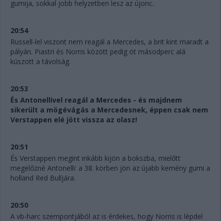
gumija, sokkal jobb helyzetben lesz az újonc.
20:54
Russell-lel viszont nem reagál a Mercedes, a brit kint maradt a
pályán. Piastri és Norris között pedig öt másodperc alá
kúszott a távolság.
20:53
És Antonellivel reagál a Mercedes - és majdnem
sikerült a mögévágás a Mercedesnek, éppen csak nem
Verstappen elé jött vissza az olasz!
20:51
És Verstappen megint inkább kijön a bokszba, mielőtt
megelőzné Antonelli: a 38. körben jön az újabb kemény gumi a
holland Red Bulljára.
20:50
A vb-harc szempontjából az is érdekes, hogy Norris is lépdel