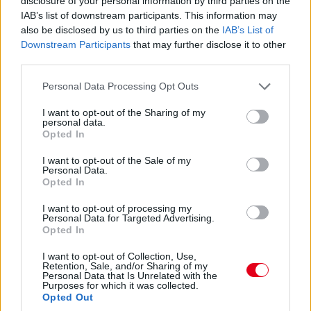
disclosure of your personal information by third parties on the
IAB’s list of downstream participants. This information may
20:32
also be disclosed by us to third parties on the
IAB’s List of
Nagyon hasonló tempót megy mindenki, de inkább zárul az
Downstream Participants
that may further disclose it to other
olló: Russellhez is lopja a távolságot Verstappen, már másfél
third parties.
másodperc alatt a differencia.
Please note that this website/app uses one or more Google
Personal Data Processing Opt Outs
services and may gather and store information including but
20:30
not limited to your visit or usage behaviour. You may click to
I want to opt-out of the Sharing of my
personal data.
grant or deny consent to Google and its third-party tags to
Opted In
use your data for below specified purposes in below Google
Albon reklamál a rádión, hogy nem hallgatnak rá...
consent section.
I want to opt-out of the Sale of my
Personal Data.
Opted In
20:28
Leclerc amúgy minimálisan, századokkal ugyan, de gyorsabb
I want to opt-out of processing my
Norrisnál, három másodperc alá faragta a különbséget az
Personal Data for Targeted Advertising.
Opted In
élen.
I want to opt-out of Collection, Use,
Retention, Sale, and/or Sharing of my
20:26
Personal Data that Is Unrelated with the
Norris és Leclerc tehát az első két helyen keményeken,
Purposes for which it was collected.
Opted Out
mögöttük a már kereket cserélőknél nem változott a sorrend: