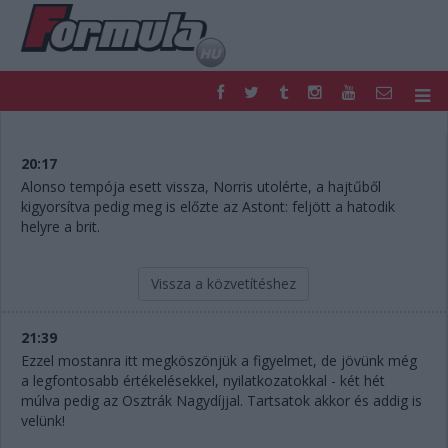
F1
PARC FERMÉ
FORMULA
MOTOR
20:17
NEMZETKÖZI
HAZAI
Alonso tempója esett vissza, Norris utolérte, a hajtűből
kigyorsítva pedig meg is előzte az Astont: feljött a hatodik
RETRO
EGYÉB
helyre a brit.
PODCAST
SHOP
LIVE
TIPPJÁTÉK
DIGITÁLIS MAGAZIN
PONTÁLLÁSOK
Vissza a közvetítéshez
VERSENYNAPTÁRAK
21:39
Ezzel mostanra itt megköszönjük a figyelmet, de jövünk még
a legfontosabb értékelésekkel, nyilatkozatokkal - két hét
múlva pedig az Osztrák Nagydíjjal. Tartsatok akkor és addig is
velünk!