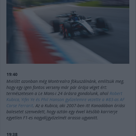
19:40
Mielőtt azonban még Montrealra fókuszálnánk, említsük meg,
hogy egy igen fontos verseny már pár órája véget ért:
természetesen a Le Mans-i 24 órásra gondolunk, ahol
Robert
Kubica, Yifei Ye és Phil Hanson győzelemre vezette a #83-as AF
Corse Ferrarit
. Az a Kubica, aki 2007-ben itt Kanadában óriási
balesetet szenvedett, hogy aztán egy évvel később karrierje
egyetlen F1-es nagydíjgyőzelmét arassa ugyanitt.
19:38