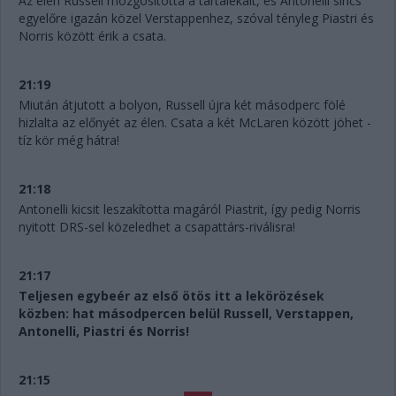
Az élen Russell mozgósította a tartalékait, és Antonelli sincs
egyelőre igazán közel Verstappenhez, szóval tényleg Piastri és
Norris között érik a csata.
21:19
Miután átjutott a bolyon, Russell újra két másodperc fölé
hizlalta az előnyét az élen. Csata a két McLaren között jöhet -
tíz kör még hátra!
21:18
Antonelli kicsit leszakította magáról Piastrit, így pedig Norris
nyitott DRS-sel közeledhet a csapattárs-riválisra!
21:17
Teljesen egybeér az első ötös itt a lekörözések
közben: hat másodpercen belül Russell, Verstappen,
Antonelli, Piastri és Norris!
21:15