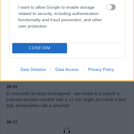
20:22
I want to allow Google to enable storage
Antonelli is követi a két éllovas példáját, nála is felkerülnek a
related to security, including authentication
kemények. Így most Piastri, Hamilton, Norris, Leclerc, Alonso
functionality and fraud prevention, and other
a top 5, ők még természetesen nem cseréltek kereket -
user protection.
viszont fontos, hogy Norris és Leclerc a kemény keveréken
startolt.
CONFIRM
20:20
Russell-lel azonnal reagált a Mercedes, ő is érkezett a cserére,
marad Verstappen előtt a brit - sőt, Hülkenberg is ott van
Data Deletion
Data Access
Privacy Policy
közöttük.
20:19
És Antonelli támadja Verstappent - aki inkább ki is húzott a
bokszba kereket cserélni! Már a 12. kör végén jön tehát a Red
Bull, keményekre vált a címvédő!
20:17