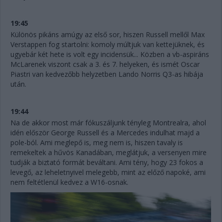
19:45
Különös pikáns amúgy az első sor, hiszen Russell mellől Max
Verstappen fog startolni: komoly múltjuk van kettejüknek, és
ugyebár két hete is volt egy incidensük... Közben a vb-aspiráns
McLarenek viszont csak a 3. és 7. helyeken, és ismét Oscar
Piastri van kedvezőbb helyzetben Lando Norris Q3-as hibája
után.
19:44
Na de akkor most már fókuszáljunk tényleg Montrealra, ahol
idén először George Russell és a Mercedes indulhat majd a
pole-ból. Ami meglepő is, meg nem is, hiszen tavaly is
remekeltek a hűvös Kanadában, meglátjuk, a versenyen mire
tudják a biztató formát beváltani. Ami tény, hogy 23 fokos a
levegő, az leheletnyivel melegebb, mint az előző napoké, ami
nem feltétlenül kedvez a W16-osnak.