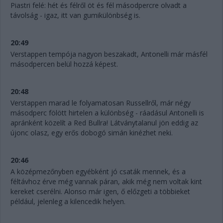
Piastri felé: hét és félről öt és fél másodpercre olvadt a
távolság - igaz, itt van gumikülönbség is.
20:49
Verstappen tempója nagyon beszakadt, Antonelli már másfél
másodpercen belül hozzá képest.
20:48
Verstappen marad le folyamatosan Russellről, már négy
másodperc fölött hirtelen a különbség - ráadásul Antonelli is
apránként közelít a Red Bullra! Látványtalanul jön eddig az
újonc olasz, egy erős dobogó simán kinézhet neki.
20:46
A középmezőnyben egyébként jó csaták mennek, és a
féltávhoz érve még vannak páran, akik még nem voltak kint
kereket cserélni. Alonso már igen, ő előzgeti a többieket
például, jelenleg a kilencedik helyen.