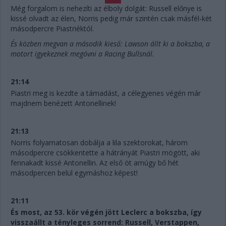
Még forgalom is nehezíti az élboly dolgát: Russell előnye is
kissé olvadt az élen, Norris pedig már szintén csak másfél-két
másodpercre Piastriéktól.
És közben megvan a második kieső: Lawson állt ki a bokszba, a
motort igyekeznek megóvni a Racing Bullsnál.
21:14
Piastri meg is kezdte a támadást, a célegyenes végén már
majdnem benézett Antonellinek!
21:13
Norris folyamatosan dobálja a lila szektorokat, három
másodpercre csökkentette a hátrányát Piastri mögött, aki
fennakadt kissé Antonellin. Az első öt amúgy bő hét
másodpercen belül egymáshoz képest!
21:11
És most, az 53. kör végén jött Leclerc a bokszba, így
visszaállt a tényleges sorrend: Russell, Verstappen,