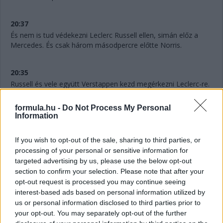
20:37
És nem is tud védekezni Leclerc Russell ellen, simán előz a
Mercedes. És csak három másodpercre előtte Norris.
20:35
Russell és vele együtt Verstappen kezd megérkezni Leclerc-re.
formula.hu -
Do Not Process My Personal
20:34
Information
És most jött ki Albon a bokszba, akit nagyjából mindenki
megelőzött már, aki arra járt.
If you wish to opt-out of the sale, sharing to third parties, or
Közben Leclerc-nek a B tervet javasolják, a monacói viszont
processing of your personal or sensitive information for
inkább a C tervet preferálná.
targeted advertising by us, please use the below opt-out
section to confirm your selection. Please note that after your
opt-out request is processed you may continue seeing
20:32
interest-based ads based on personal information utilized by
Nagyon hasonló tempót megy mindenki, de inkább zárul az
us or personal information disclosed to third parties prior to
olló: Russellhez is lopja a távolságot Verstappen, már másfél
your opt-out. You may separately opt-out of the further
másodperc alatt a differencia.