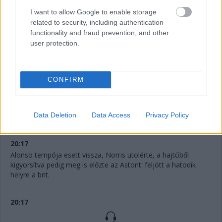
I want to allow Google to enable storage
related to security, including authentication
20:20
functionality and fraud prevention, and other
Russell-lel azonnal reagált a Mercedes, ő is érkezett a cserére,
user protection.
marad Verstappen előtt a brit - sőt, Hülkenberg is ott van
közöttük.
CONFIRM
20:19
És Antonelli támadja Verstappent - aki inkább ki is húzott a
bokszba kereket cserélni! Már a 12. kör végén jön tehát a Red
Data Deletion
Data Access
Privacy Policy
Bull, keményekre vált a címvédő!
20:17
Alonso tempója esett vissza, Norris utolérte, a hajtűből
kigyorsítva pedig meg is előzte az Astont: feljött a hatodik
helyre a brit.
20:17