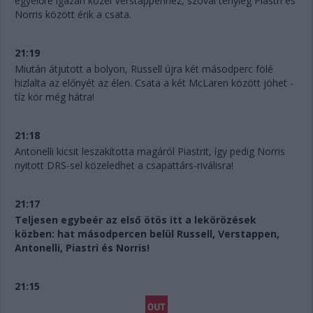
egyelőre igazán közel Verstappenhez, szóval tényleg Piastri és
Norris között érik a csata.
21:19
Miután átjutott a bolyon, Russell újra két másodperc fölé
hizlalta az előnyét az élen. Csata a két McLaren között jöhet -
tíz kör még hátra!
21:18
Antonelli kicsit leszakította magáról Piastrit, így pedig Norris
nyitott DRS-sel közeledhet a csapattárs-riválisra!
21:17
Teljesen egybeér az első ötös itt a lekörözések
közben: hat másodpercen belül Russell, Verstappen,
Antonelli, Piastri és Norris!
21:15