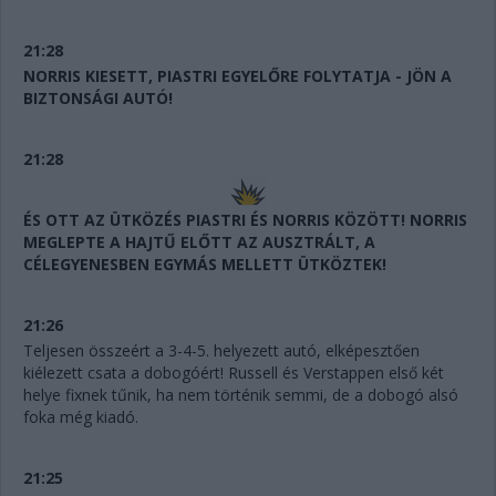
21:28
NORRIS KIESETT, PIASTRI EGYELŐRE FOLYTATJA - JÖN A
BIZTONSÁGI AUTÓ!
21:28
ÉS OTT AZ ÜTKÖZÉS PIASTRI ÉS NORRIS KÖZÖTT! NORRIS
MEGLEPTE A HAJTŰ ELŐTT AZ AUSZTRÁLT, A
CÉLEGYENESBEN EGYMÁS MELLETT ÜTKÖZTEK!
21:26
Teljesen összeért a 3-4-5. helyezett autó, elképesztően
kiélezett csata a dobogóért! Russell és Verstappen első két
helye fixnek tűnik, ha nem történik semmi, de a dobogó alsó
foka még kiadó.
21:25