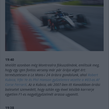
19:40
Mielőtt azonban még Montrealra fókuszálnánk, említsük meg,
hogy egy igen fontos verseny már pár órája véget ért:
természetesen a Le Mans-i 24 órásra gondolunk, ahol
Robert
Kubica, Yifei Ye és Phil Hanson győzelemre vezette a #83-as AF
Corse Ferrarit
. Az a Kubica, aki 2007-ben itt Kanadában óriási
balesetet szenvedett, hogy aztán egy évvel később karrierje
egyetlen F1-es nagydíjgyőzelmét arassa ugyanitt.
19:38