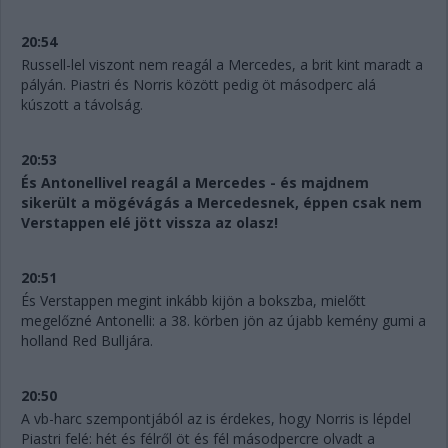
20:54
Russell-lel viszont nem reagál a Mercedes, a brit kint maradt a
pályán. Piastri és Norris között pedig öt másodperc alá
kúszott a távolság.
20:53
És Antonellivel reagál a Mercedes - és majdnem
sikerült a mögévágás a Mercedesnek, éppen csak nem
Verstappen elé jött vissza az olasz!
20:51
És Verstappen megint inkább kijön a bokszba, mielőtt
megelőzné Antonelli: a 38. körben jön az újabb kemény gumi a
holland Red Bulljára.
20:50
A vb-harc szempontjából az is érdekes, hogy Norris is lépdel
Piastri felé: hét és félről öt és fél másodpercre olvadt a