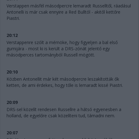
Verstappen másfél másodpercre lemaradt Russelltől, ráadásul
Antonelli is már csak ennyire a Red Bulltól - akitől kettőre
Piastri.
20:12
Verstappenre szólt a mérnöke, hogy figyeljen a bal első
gumijára - most ki is került a DRS-zónát jelentő egy
másodperces tartományból Russell mögött.
20:10
Közben Antonellit már két másodpercre leszakították ők
ketten, de ami érdekes, hogy tőle is lemaradt kissé Piastri.
20:09
DRS-sel közelít rendesen Russellre a hátsó egyenesben a
holland, de egyelőre csak közelíteni tud, támadni nem.
20:07