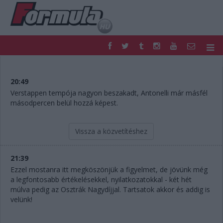
F1
PARC FERMÉ
FORMULA
MOTOR
20:49
NEMZETKÖZI
HAZAI
Verstappen tempója nagyon beszakadt, Antonelli már másfél
másodpercen belül hozzá képest.
RETRO
EGYÉB
PODCAST
SHOP
LIVE
TIPPJÁTÉK
Vissza a közvetítéshez
DIGITÁLIS MAGAZIN
PONTÁLLÁSOK
VERSENYNAPTÁRAK
21:39
Ezzel mostanra itt megköszönjük a figyelmet, de jövünk még
a legfontosabb értékelésekkel, nyilatkozatokkal - két hét
múlva pedig az Osztrák Nagydíjjal. Tartsatok akkor és addig is
velünk!