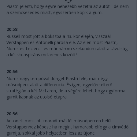
Piastri jelenti, hogy egyre nehezebb vezetni az autót - de nem
a szemcsésedés miatt, egyszerűen kopik a gumi.
20:58
Russell most jött a bokszba a 43. kör elején, visszaáll
Verstappen és Antonelli párosa elé. Az élen most Piastri,
Norris és Leclerc - és már három szekundum alatt a távolság
a két vb-aspiráns mclarenes között!
20:56
Norris nagy tempóval dönget Piastri felé, már négy
másodperc alatt a differencia. És igen, egyelőre eltérő
stratégián a két McLaren, de a végére lehet, hogy egyforma
gumit kapnak az utolsó etapra.
20:56
Antonelli most ott maradt másfél másodpercen belül
Verstappenhez képest: ha megint hamarabb elfogy a címvédő
gumija, sokkal jobb helyzetben lesz az újonc.