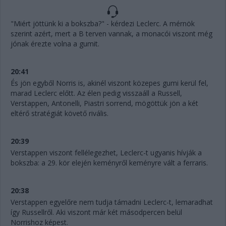
"Miért jöttünk ki a bokszba?" - kérdezi Leclerc. A mérnök
szerint azért, mert a B terven vannak, a monacói viszont még
jónak érezte volna a gumit.
20:41
És jön egyből Norris is, akinél viszont közepes gumi kerül fel,
marad Leclerc előtt. Az élen pedig visszaáll a Russell,
Verstappen, Antonelli, Piastri sorrend, mögöttük jön a két
eltérő stratégiát követő rivális.
20:39
Verstappen viszont fellélegezhet, Leclerc-t ugyanis hívják a
bokszba: a 29. kör elején keményről keményre vált a ferraris.
20:38
Verstappen egyelőre nem tudja támadni Leclerc-t, lemaradhat
így Russellről. Aki viszont már két másodpercen belül
Norrishoz képest.