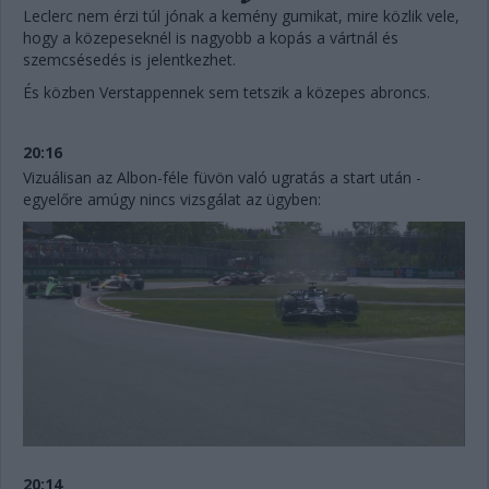
Leclerc nem érzi túl jónak a kemény gumikat, mire közlik vele,
hogy a közepeseknél is nagyobb a kopás a vártnál és
szemcsésedés is jelentkezhet.
És közben Verstappennek sem tetszik a közepes abroncs.
20:16
Vizuálisan az Albon-féle füvön való ugratás a start után -
egyelőre amúgy nincs vizsgálat az ügyben:
20:14