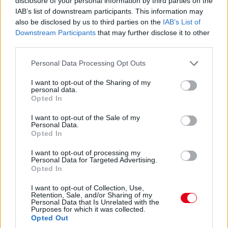
disclosure of your personal information by third parties on the
IAB’s list of downstream participants. This information may
20:30
also be disclosed by us to third parties on the
IAB’s List of
Downstream Participants
that may further disclose it to other
third parties.
Albon reklamál a rádión, hogy nem hallgatnak rá...
Please note that this website/app uses one or more Google
Personal Data Processing Opt Outs
services and may gather and store information including but
20:28
not limited to your visit or usage behaviour. You may click to
I want to opt-out of the Sharing of my
Leclerc amúgy minimálisan, századokkal ugyan, de gyorsabb
personal data.
grant or deny consent to Google and its third-party tags to
Opted In
Norrisnál, három másodperc alá faragta a különbséget az
use your data for below specified purposes in below Google
élen.
consent section.
I want to opt-out of the Sale of my
Personal Data.
Opted In
20:26
Norris és Leclerc tehát az első két helyen keményeken,
I want to opt-out of processing my
mögöttük a már kereket cserélőknél nem változott a sorrend:
Personal Data for Targeted Advertising.
Opted In
Russell, Verstappen, Antonelli, Piastri - utóbbi épp most
nyomta le Hülkenberget.
I want to opt-out of Collection, Use,
Retention, Sale, and/or Sharing of my
Personal Data that Is Unrelated with the
20:26
Purposes for which it was collected.
Opted Out
Sainz vetődött be elfékezősen Bortoleto mellé a hajtűben,