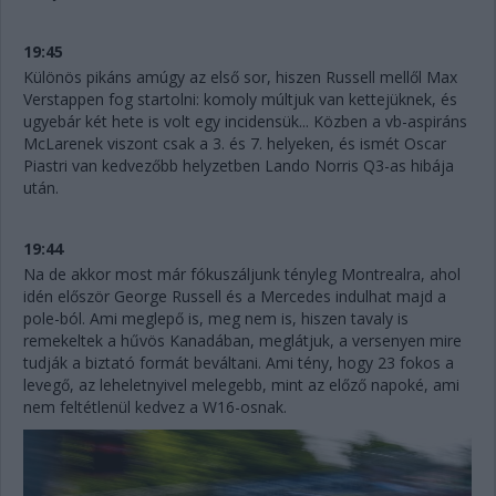
19:45
Különös pikáns amúgy az első sor, hiszen Russell mellől Max
Verstappen fog startolni: komoly múltjuk van kettejüknek, és
ugyebár két hete is volt egy incidensük... Közben a vb-aspiráns
McLarenek viszont csak a 3. és 7. helyeken, és ismét Oscar
Piastri van kedvezőbb helyzetben Lando Norris Q3-as hibája
után.
19:44
Na de akkor most már fókuszáljunk tényleg Montrealra, ahol
idén először George Russell és a Mercedes indulhat majd a
pole-ból. Ami meglepő is, meg nem is, hiszen tavaly is
remekeltek a hűvös Kanadában, meglátjuk, a versenyen mire
tudják a biztató formát beváltani. Ami tény, hogy 23 fokos a
levegő, az leheletnyivel melegebb, mint az előző napoké, ami
nem feltétlenül kedvez a W16-osnak.