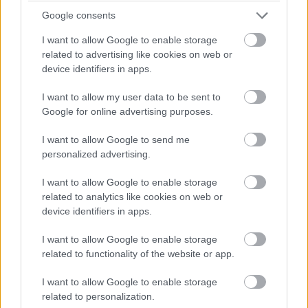
nem sokon múlt a koccanás.
Google consents
20:24
I want to allow Google to enable storage
related to advertising like cookies on web or
Verstappen közben áthámozta magát Hülkenbergen, két
másodperccel követi Russellt.
device identifiers in apps.
És Piastri is jön a bokszba, így most a keményeken induló
I want to allow my user data to be sent to
Norris és Leclerc az első két helyen!
Google for online advertising purposes.
I want to allow Google to send me
20:23
personalized advertising.
Norris megelőzte Hamiltont - aki aztán azzal a lendülettel
kijött a bokszba, szintén közepesről keményre váltani.
I want to allow Google to enable storage
McLaren 1-2 pillanatnyilag, de eltérő stratégián Piastri és
related to analytics like cookies on web or
Norris, viszont csak három és fél másodperc van közöttük.
device identifiers in apps.
20:22
I want to allow Google to enable storage
Antonelli is követi a két éllovas példáját, nála is felkerülnek a
related to functionality of the website or app.
kemények. Így most Piastri, Hamilton, Norris, Leclerc, Alonso
a top 5, ők még természetesen nem cseréltek kereket -
I want to allow Google to enable storage
viszont fontos, hogy Norris és Leclerc a kemény keveréken
related to personalization.
startolt.