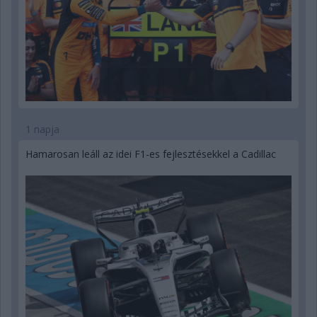
1 napja
Hamarosan leáll az idei F1-es fejlesztésekkel a Cadillac