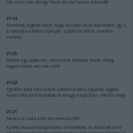
Sőt, most már amúgy Piastri éri utol lassan Antonellit.
21:24
Piastrinak segített most, hogy visszaért kicsit Antonellire, így ő
is nyithatta a hátsó szárnyát - újabb kör telt el, marad a
sorrend.
21:23
Elment egy újabb kör, nem tudott támadni Norris. Pedig
nagyon közel van már a brit.
21:22
Egyelőre pont nem tudott odaérni a hátsó egyenes végére
Norris! Más ívről fordultak rá amúgy a hajtűben - hét kör még!
21:21
Na lesz-e csata a két McLaren között?
Az élen Russell mozgósította a tartalékait, és Antonelli sincs