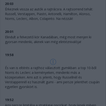
20:03
Érkeznek vissza az autók a rajtrácsra. A rajtsorrend tehát:
Russell, Verstappen, Piastri, Antonelli, Hamilton, Alonso,
Norris, Leclerc, Albon, Colapinto. Na nézzük!
20:01
Elindult a felvezető kör Kanadában, még most menjen ki
gyorsan mindenki, akinek van még elintéznivalója!
19:58
És van is eltérés a rajthoz választott gumikban: a top 10-ből
Norris és Leclerc a keményeken, mindenki más a
közepeseken. Ami azt is jelenti, hogy Russellnél és
Verstappennél ez használt gumi - ami persze jelenthet csupán
egyetlen gyorskört is.
19:52
Ami persze limitálja a stratégiai opciókat, hogy kinek milyen