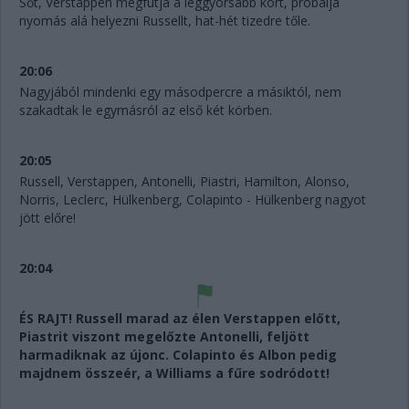
Sőt, Verstappen megfutja a leggyorsabb kört, próbálja
nyomás alá helyezni Russellt, hat-hét tizedre tőle.
20:06
Nagyjából mindenki egy másodpercre a másiktól, nem
szakadtak le egymásról az első két körben.
20:05
Russell, Verstappen, Antonelli, Piastri, Hamilton, Alonso,
Norris, Leclerc, Hülkenberg, Colapinto - Hülkenberg nagyot
jött előre!
20:04
ÉS RAJT! Russell marad az élen Verstappen előtt,
Piastrit viszont megelőzte Antonelli, feljött
harmadiknak az újonc. Colapinto és Albon pedig
majdnem összeér, a Williams a fűre sodródott!