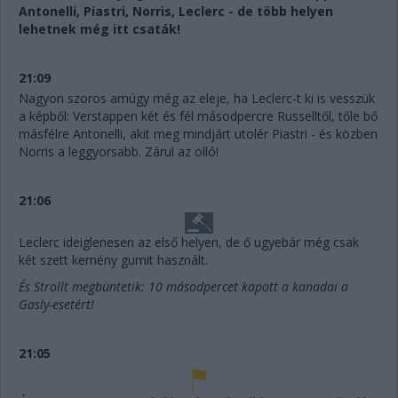
Antonelli, Piastri, Norris, Leclerc - de több helyen
lehetnek még itt csaták!
21:09
Nagyon szoros amúgy még az eleje, ha Leclerc-t ki is vesszük
a képből: Verstappen két és fél másodpercre Russelltől, tőle bő
másfélre Antonelli, akit meg mindjárt utolér Piastri - és közben
Norris a leggyorsabb. Zárul az olló!
21:06
Leclerc ideiglenesen az első helyen, de ő ugyebár még csak
két szett kemény gumit használt.
És Strollt megbüntetik: 10 másodpercet kapott a kanadai a
Gasly-esetért!
21:05