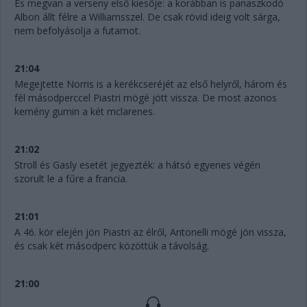
És megvan a verseny első kiesője: a korábban is panaszkodó
Albon állt félre a Williamsszel. De csak rövid ideig volt sárga,
nem befolyásolja a futamot.
21:04
Megejtette Norris is a kerékcseréjét az első helyről, három és
fél másodperccel Piastri mögé jött vissza. De most azonos
kemény gumin a két mclarenes.
21:02
Stroll és Gasly esetét jegyezték: a hátsó egyenes végén
szorult le a fűre a francia.
21:01
A 46. kör elején jön Piastri az élről, Antonelli mögé jön vissza,
és csak két másodperc közöttük a távolság.
21:00