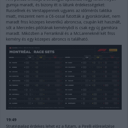
gumija maradt, és bizony itt is látunk érdekességeket:
Russellnek és Verstappennek ugyanis az időmérős taktika
miatt, miszerint nem a C6-ossal futották a gyorskörüket, nem
maradt friss közepes keverékű abroncsa, csupán két használt,
sőt a Mercedes-pilótának keményből is csak egy új garnitúra
maradt. Miközben a Ferrariknál és a McLareneknél két friss
kemény és egy közepes abroncs is található.
19:49
Stratégiailag érdekes lehet ez a futam, a Pirelli előrejelzése