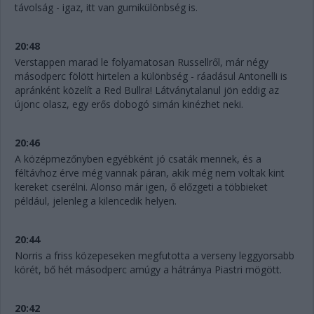
távolság - igaz, itt van gumikülönbség is.
20:48
Verstappen marad le folyamatosan Russellről, már négy
másodperc fölött hirtelen a különbség - ráadásul Antonelli is
apránként közelít a Red Bullra! Látványtalanul jön eddig az
újonc olasz, egy erős dobogó simán kinézhet neki.
20:46
A középmezőnyben egyébként jó csaták mennek, és a
féltávhoz érve még vannak páran, akik még nem voltak kint
kereket cserélni. Alonso már igen, ő előzgeti a többieket
például, jelenleg a kilencedik helyen.
20:44
Norris a friss közepeseken megfutotta a verseny leggyorsabb
körét, bő hét másodperc amúgy a hátránya Piastri mögött.
20:42