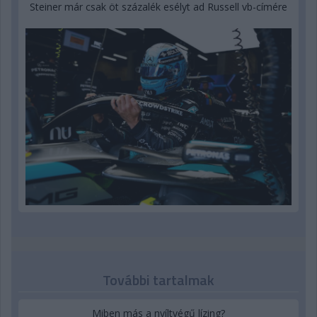
Steiner már csak öt százalék esélyt ad Russell vb-címére
További tartalmak
Miben más a nyíltvégű lízing?