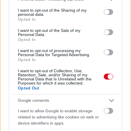
services and may gather and store information including but
not limited to your visit or usage behaviour. You may click to
I want to opt-out of the Sharing of my
personal data.
grant or deny consent to Google and its third-party tags to
Opted In
use your data for below specified purposes in below Google
consent section.
I want to opt-out of the Sale of my
Personal Data.
Opted In
I want to opt-out of processing my
Personal Data for Targeted Advertising.
Opted In
I want to opt-out of Collection, Use,
Retention, Sale, and/or Sharing of my
Personal Data that Is Unrelated with the
Purposes for which it was collected.
Opted Out
Kövess minket a Facebookon
Google consents
I want to allow Google to enable storage
related to advertising like cookies on web or
device identifiers in apps.