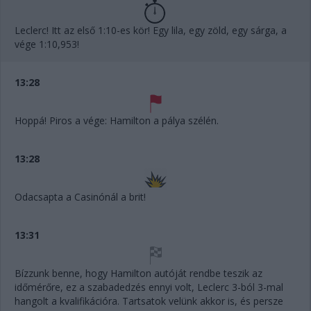
Leclerc! Itt az első 1:10-es kör! Egy lila, egy zöld, egy sárga, a
vége 1:10,953!
13:28
Hoppá! Piros a vége: Hamilton a pálya szélén.
13:28
Odacsapta a Casinónál a brit!
13:31
Bízzunk benne, hogy Hamilton autóját rendbe teszik az
időmérőre, ez a szabadedzés ennyi volt, Leclerc 3-ból 3-mal
hangolt a kvalifikációra. Tartsatok velünk akkor is, és persze