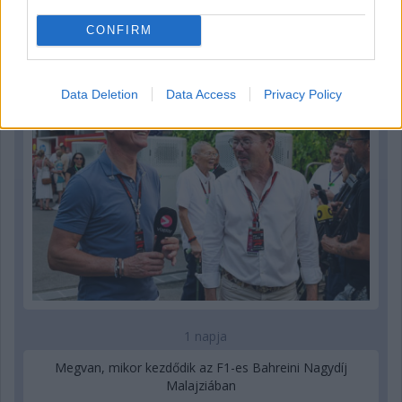
Hakkinen megtartaná a Norris-Piastri párost a
CONFIRM
McLarennél, nem borítaná fel Verstappenért
Data Deletion
Data Access
Privacy Policy
1 napja
Megvan, mikor kezdődik az F1-es Bahreini Nagydíj
Malajziában