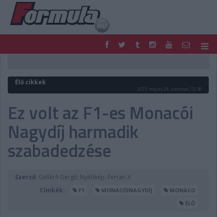
F1
PARC FERMÉ
FORMULA
MOTOR
Élő cikkek
NEMZETKÖZI
HAZAI
2025. május 24. szombat, 12:30
RETRO
EGYÉB
Ez volt az F1-es Monacói
PODCAST
SHOP
Nagydíj harmadik
LIVE
TIPPJÁTÉK
DIGITÁLIS MAGAZIN
PONTÁLLÁSOK
szabadedzése
VERSENYNAPTÁRAK
Szerző:
Gellérfi Gergő; Nyitókép: Ferrari X
Címkék:
F1
MONACÓINAGYDÍJ
MONACO
ÉLŐ