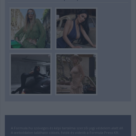
A Formula.hu szöveges és képi tartalma szerzői jogi védelem alatt áll.
A weboldalon található cikkek, fotók és videók a Formula Press Kft.