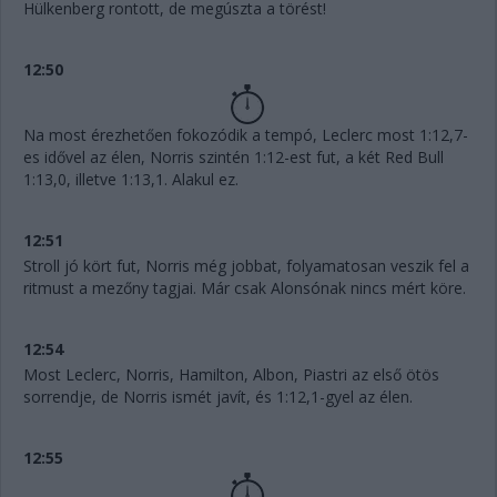
Hülkenberg rontott, de megúszta a törést!
12:50
Na most érezhetően fokozódik a tempó, Leclerc most 1:12,7-
es idővel az élen, Norris szintén 1:12-est fut, a két Red Bull
1:13,0, illetve 1:13,1. Alakul ez.
12:51
Stroll jó kört fut, Norris még jobbat, folyamatosan veszik fel a
ritmust a mezőny tagjai. Már csak Alonsónak nincs mért köre.
12:54
Most Leclerc, Norris, Hamilton, Albon, Piastri az első ötös
sorrendje, de Norris ismét javít, és 1:12,1-gyel az élen.
12:55