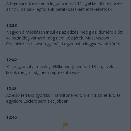
A tegnapi edzéseken a legjobb idők 1:11-gyel kezdődtek, ezek
az 1:15-ös idők legföljebb barátkozásként értékelhetőek.
12:38
Nagyon álmoskásan indul ez az edzés, pedig az időmérő előtt
valószínűleg várható még némi tűzijáték. Most viszont
Colapinto és Lawson gyepálja egymást a leggyorsabb körért.
12:42
Kissé gyorsul a mezőny, Hülkenberg benéz 1:13-ba, ezek a
körök még mindg nem reprezentatívak.
12:45
Az első ferraris gyorskör Hamiltoné volt, ő is 1:13,9-et fut, és
egyelőre Leclerc sem siet jobban.
12:46