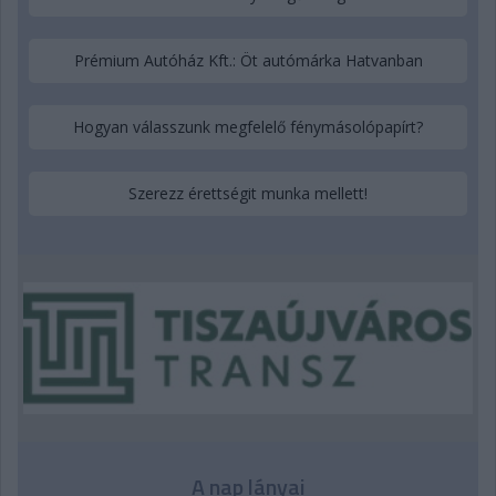
Prémium Autóház Kft.: Öt autómárka Hatvanban
Hogyan válasszunk megfelelő fénymásolópapírt?
Szerezz érettségit munka mellett!
A nap lányai