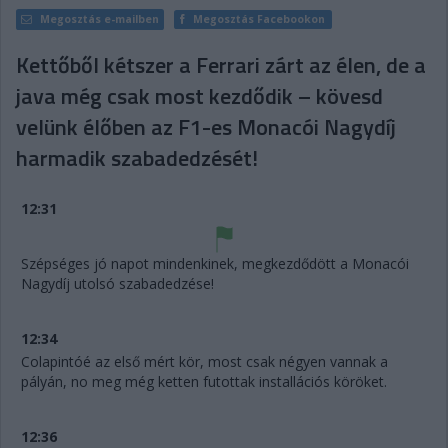
Megosztás e-mailben
Megosztás Facebookon
Kettőből kétszer a Ferrari zárt az élen, de a
java még csak most kezdődik – kövesd
velünk élőben az F1-es Monacói Nagydíj
harmadik szabadedzését!
12:31
Szépséges jó napot mindenkinek, megkezdődött a Monacói
Nagydíj utolsó szabadedzése!
12:34
Colapintóé az első mért kör, most csak négyen vannak a
pályán, no meg még ketten futottak installációs köröket.
12:36