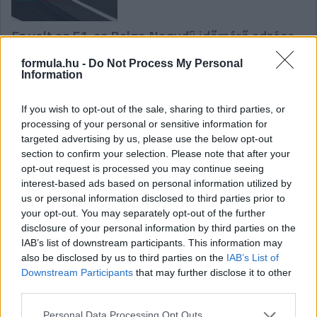
Ez volt az F1-es Belga Nagydíj időmérő edzése
formula.hu -
Do Not Process My Personal
Information
If you wish to opt-out of the sale, sharing to third parties, or
processing of your personal or sensitive information for
targeted advertising by us, please use the below opt-out
Ez volt az F1-es Belga Nagydíj harmadik
section to confirm your selection. Please note that after your
szabadedzése
opt-out request is processed you may continue seeing
interest-based ads based on personal information utilized by
us or personal information disclosed to third parties prior to
your opt-out. You may separately opt-out of the further
disclosure of your personal information by third parties on the
IAB’s list of downstream participants. This information may
Hallgasd meg a Formula Podcast
also be disclosed by us to third parties on the
IAB’s List of
legfrissebb adását!
Downstream Participants
that may further disclose it to other
third parties.
Please note that this website/app uses one or more Google
Personal Data Processing Opt Outs