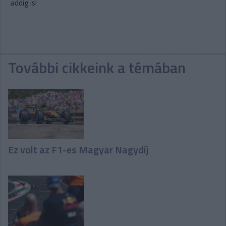
addig is!
További cikkeink a témában
Ez volt az F1-es Magyar Nagydíj