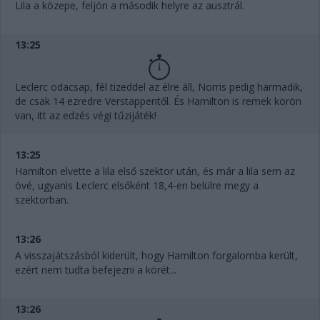
Lila a közepe, feljön a második helyre az ausztrál.
13:25
Leclerc odacsap, fél tizeddel az élre áll, Norris pedig harmadik,
de csak 14 ezredre Verstappentől. És Hamilton is remek körön
van, itt az edzés végi tűzijáték!
13:25
Hamilton elvette a lila első szektor után, és már a lila sem az
övé, ugyanis Leclerc elsőként 18,4-en belülre megy a
szektorban.
13:26
A visszajátszásból kiderült, hogy Hamilton forgalomba került,
ezért nem tudta befejezni a körét...
13:26