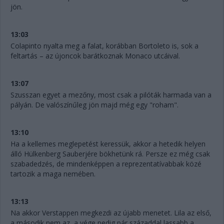
jön.
13:03
Colapinto nyalta meg a falat, korábban Bortoleto is, sok a
feltartás – az újoncok barátkoznak Monaco utcáival.
13:07
Szusszan egyet a mezőny, most csak a pilóták harmada van a
pályán. De valószínűleg jön majd még egy "roham".
13:10
Ha a kellemes meglepetést keressük, akkor a hetedik helyen
álló Hülkenberg Sauberjére bökhetünk rá. Persze ez még csak
szabadedzés, de mindenképpen a reprezentatívabbak közé
tartozik a maga nemében.
13:13
Na akkor Verstappen megkezdi az újabb menetet. Lila az első,
a második nem az, a vége pedig pár századdal lassabb a