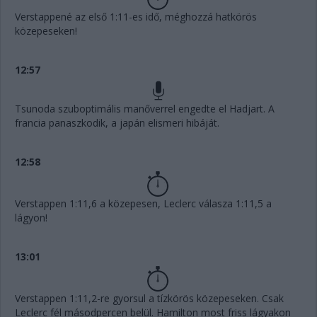
Verstappené az első 1:11-es idő, méghozzá hatkörös
közepeseken!
12:57
Tsunoda szuboptimális manőverrel engedte el Hadjart. A
francia panaszkodik, a japán elismeri hibáját.
12:58
Verstappen 1:11,6 a közepesen, Leclerc válasza 1:11,5 a
lágyon!
13:01
Verstappen 1:11,2-re gyorsul a tízkörös közepeseken. Csak
Leclerc fél másodpercen belül. Hamilton most friss lágyakon