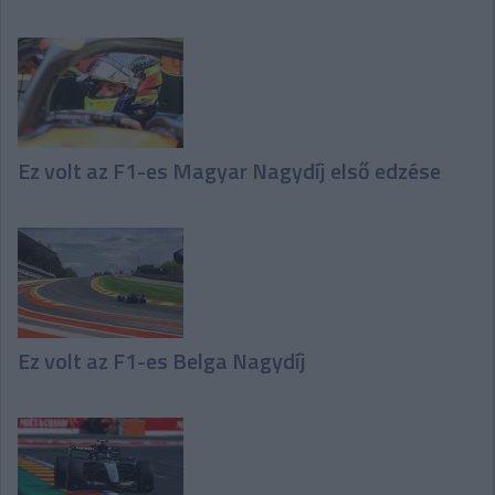
Ez volt az F1-es Magyar Nagydíj első edzése
Ez volt az F1-es Belga Nagydíj