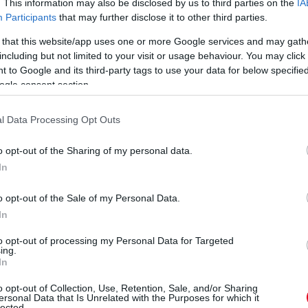
. This information may also be disclosed by us to third parties on the
IA
Participants
that may further disclose it to other third parties.
erstappent!
 that this website/app uses one or more Google services and may gath
including but not limited to your visit or usage behaviour. You may click 
két tizedet kap Piastritól!
 to Google and its third-party tags to use your data for below specifi
ogle consent section.
l Data Processing Opt Outs
előzi Antonellit, feljön negyediknek.
o opt-out of the Sharing of my personal data.
In
milton is érdemi kör nélkül, most meg kell csinálniuk!
o opt-out of the Sale of my Personal Data.
zont befejezni és bejön harmadiknak, hat tizedmásodpercet kap
In
to opt-out of processing my Personal Data for Targeted
ing.
In
egy tizedmásodperccel Norrisnál.
l, megint nem tudja elsőre összerakni!
o opt-out of Collection, Use, Retention, Sale, and/or Sharing
ersonal Data that Is Unrelated with the Purposes for which it
lected.