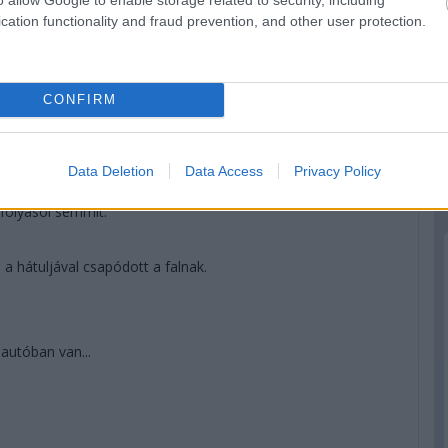
cation functionality and fraud prevention, and other user protection.
CONFIRM
Data Deletion
Data Access
Privacy Policy
folyásol semmit.
 a hátuljával csapódott a falnak.
autóban van...