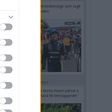
Montoya szerint Antonelli kedvessége sem segít
Russellen
2 napja
Hakkinen megtartaná a Norris-Piastri párost a
McLarennél, nem borítaná fel Verstappenért