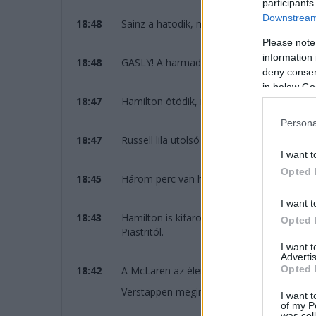
participants
Downstream 
18:48
Sainz a hatodik, megelőzi a Ferrarikat és V
Please note
information 
18:48
GASLY! A harmadk helyre jön az Alpine-nal, 
deny consent
in below Go
18:47
Hamilton ötödik, megelőzi Leclerc-t.
Persona
18:47
Russell lila utolsó szektor, fél tizeddel meg
I want t
Opted 
18:45
Három perc van hátra, a két Red Bull és Ha
I want t
18:43
Hamilton is kifarol a köréből, Leclerc vis
Opted 
Piastritól.
I want 
Advertis
Opted 
18:42
A McLaren az élen, most Piastri gyorsabb 
Verstappen megint kihátrál egy gyorskörbő
I want t
of my P
was col