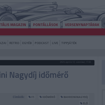
ITÁLIS MAGAZIN
PONTÁLLÁSOK
VERSENYNAPTÁRAK
AZAI
RETRO
EGYÉB
PODCAST
LIVE
TIPPJÁTÉK
2025. április 12. szombat, 17:45
ini Nagydíj időmérő
Címkék:
F1
IDŐMÉRŐ
BAHREININAGYDÍJ
ÉLŐ