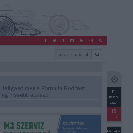
Hallgasd meg a Formula Podcast
F1
legfrissebb adását!
Holland
Nagydíj
15
nap
MotoGP