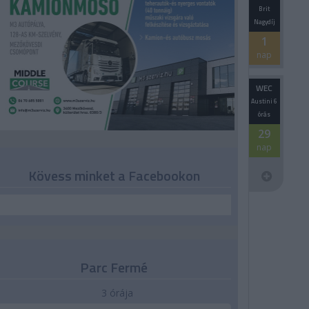
Brit
Nagydíj
1
nap
WEC
Austini 6
órás
29
nap
Kövess minket a Facebookon
Parc Fermé
3 órája