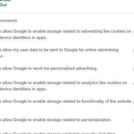
Out
dperccel gyorsabb Russellnél!
consents
o allow Google to enable storage related to advertising like cookies on
evice identifiers in apps.
tót kellett megelőznöm a körömön. Sokáig ültünk a boxutcában,
o allow my user data to be sent to Google for online advertising
lehettünk volna a Q3-hoz, de szoros lett volna a helyzet. A
s.
."
to allow Google to send me personalized advertising.
o allow Google to enable storage related to analytics like cookies on
evice identifiers in apps.
o allow Google to enable storage related to functionality of the website
o allow Google to enable storage related to personalization.
o allow Google to enable storage related to security, including