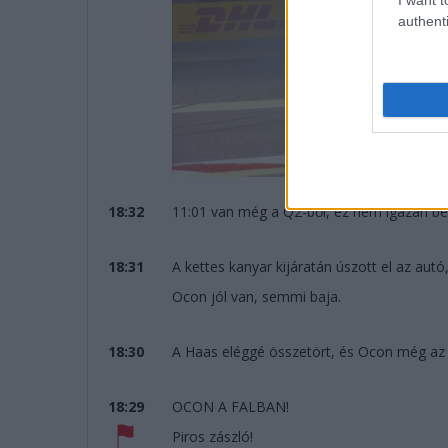
authenti
18:32
11:01 van még a Q2-ből, ez nem igazán be
18:31
A kettes kanyar kijáratán úszott el az autó,
Ocon jól van, semmi baja.
18:30
A Haas eléggé összetört, és Ocon még az 
18:29
OCON A FALBAN!
Piros zászló!