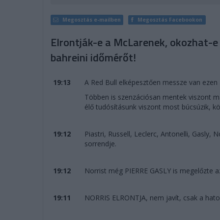
Megosztás e-mailben
Megosztás Facebookon
Elrontják-e a McLarenek, okozhat-e
bahreini időmérőt!
19:13
A Red Bull elképesztően messze van ezen 
Többen is szenzációsan mentek viszont ma,
élő tudósításunk viszont most búcsúzik, kö
19:12
Piastri, Russell, Leclerc, Antonelli, Gasly,
sorrendje.
19:12
Norrist még PIERRE GASLY is megelőzte az
19:11
NORRIS ELRONTJA, nem javít, csak a hatod