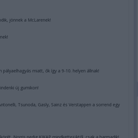
odik, jönnek a McLarenek!
nek!
 pályaelhagyás miatt, ők így a 9-10. helyen állnak!
indenki új gumikon!
, Antonelli, Tsunoda, Gasly, Sainz és Verstappen a sorrend egy
akörét, Norris pedig KIKAP mindkettejüktől, csak a harmadik!