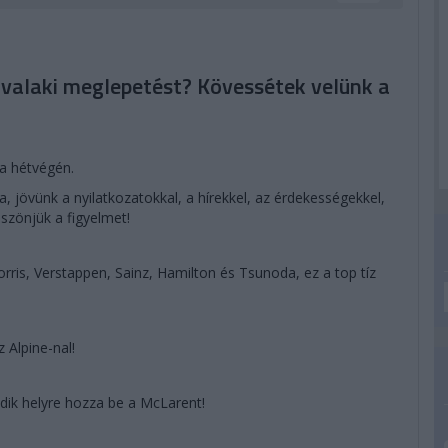
 valaki meglepetést? Kövessétek velünk a
a hétvégén.
 jövünk a nyilatkozatokkal, a hírekkel, az érdekességekkel,
szönjük a figyelmet!
 Norris, Verstappen, Sainz, Hamilton és Tsunoda, ez a top tíz
 Alpine-nal!
ik helyre hozza be a McLarent!