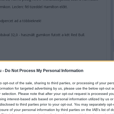
ikon. Leclerc fél tizeddel Hamilton előtt.
odpercet ad a többieknek!
ával 32,0 - használt gumikon futott a két Red Bull.
s, a két Red Bull, Gasly és Sainz van ott a Q3-ban!
u -
Do Not Process My Personal Information
pot - mögötte Hadjar, Hülkenberg, Alonso, és a balesetező
to opt-out of the sale, sharing to third parties, or processing of your per
formation for targeted advertising by us, please use the below opt-out s
r selection. Please note that after your opt-out request is processed y
ltonnak, de itt a vége: TSUNODA BEJUT A Q3-BA!
eing interest-based ads based on personal information utilized by us or
ik Red Bull is ott van a Q3-ban - tizedikként, de csak két
disclosed to third parties prior to your opt-out. You may separately opt-
losure of your personal information by third parties on the IAB’s list of