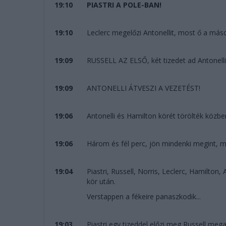
19:10
PIASTRI A POLE-BAN!
19:10
Leclerc megelőzi Antonellit, most ő a más
19:09
RUSSELL AZ ELSŐ, két tizedet ad Antonelli
19:09
ANTONELLI ÁTVESZI A VEZETÉST!
19:06
Antonelli és Hamilton körét törölték közben
19:06
Három és fél perc, jön mindenki megint, m
19:04
Piastri, Russell, Norris, Leclerc, Hamilton
kör után.
Verstappen a fékeire panaszkodik...
19:03
Piastri egy tizeddel előzi meg Russell meg