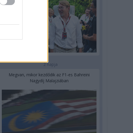
2 napja
Megvan, mikor kezdődik az F1-es Bahreini
Nagydíj Malajziában