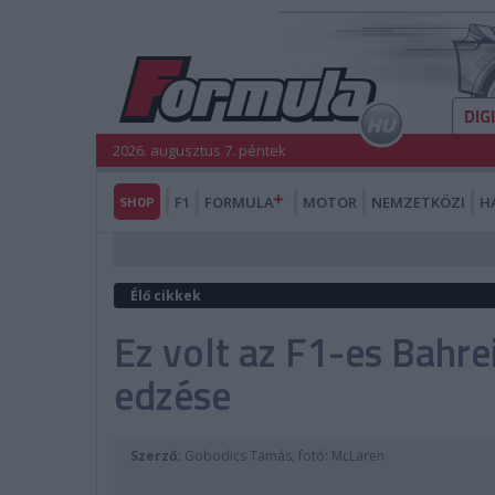
DIG
2026. augusztus 7. péntek
SHOP
F1
FORMULA
MOTOR
NEMZETKÖZI
H
Élő cikkek
Ez volt az F1-es Bahre
edzése
Szerző:
Gobodics Tamás, fotó: McLaren