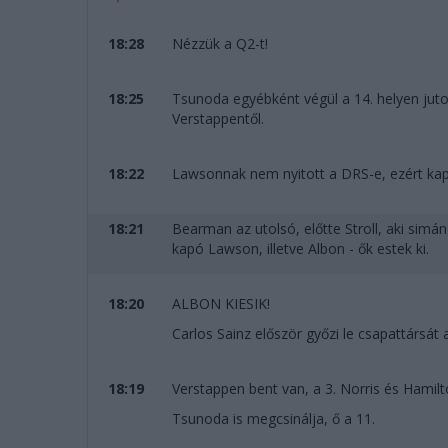
18:28
Nézzük a Q2-t!
18:25
Tsunoda egyébként végül a 14. helyen jut
Verstappentől.
18:22
Lawsonnak nem nyitott a DRS-e, ezért kapo
18:21
Bearman az utolsó, előtte Stroll, aki simá
kapó Lawson, illetve Albon - ők estek ki.
18:20
ALBON KIESIK!
Carlos Sainz először győzi le csapattársát a
18:19
Verstappen bent van, a 3. Norris és Hamil
Tsunoda is megcsinálja, ő a 11.