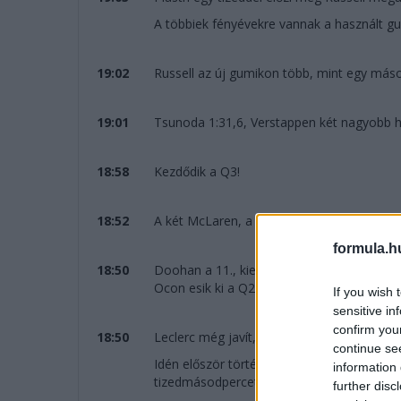
A többiek fényévekre vannak a használt gum
19:02
Russell az új gumikon több, mint egy más
19:01
Tsunoda 1:31,6, Verstappen két nagyobb hib
18:58
Kezdődik a Q3!
18:52
A két McLaren, a két Ferrari, a két Mercede
formula.h
18:50
Doohan a 11., kiesik, de nem zár rossz na
Ocon esik ki a Q2-ben.
If you wish 
sensitive in
confirm you
18:50
Leclerc még javít, ad három tizedet Hami
continue se
Idén először történik meg az, hogy a másod
information 
tizedmásodpercet kapott Verstappentől.
further disc