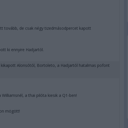
ott tovább, de csak négy tizedmásodpercet kapott
tt ki ennyire Hadjartól.
n kikapott Alonsótól, Bortoleto, a Hadjartól hatalmas pofont
 Williamsnél, a thai pilóta kiesik a Q1-ben!
ton mögött!