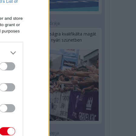
B’s List of
er and store
10 órája
to grant or
ed purposes
Kerékpáros világbajnokságra kvalifikálta magát
Bottas az F1-es nyári szünetben
1 napja