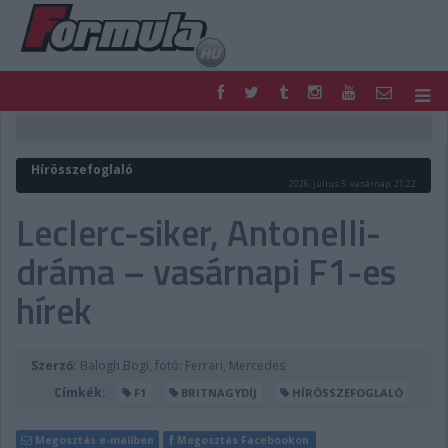
F1
PARC FERMÉ
FORMULA
MOTOR
Hírösszefoglaló
NEMZETKÖZI
HAZAI
2026. július 5. vasárnap, 21:22
RETRO
EGYÉB
Leclerc-siker, Antonelli-
PODCAST
SHOP
dráma – vasárnapi F1-es
LIVE
TIPPJÁTÉK
DIGITÁLIS MAGAZIN
PONTÁLLÁSOK
hírek
VERSENYNAPTÁRAK
Szerző:
Balogh Bogi, fotó: Ferrari, Mercedes
Címkék:
F1
BRITNAGYDÍJ
HÍRÖSSZEFOGLALÓ
Megosztás e-mailben
Megosztás Facebookon