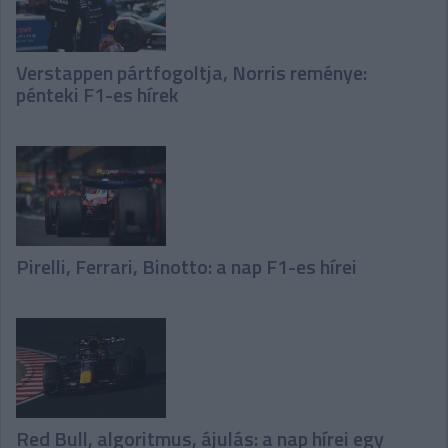
Verstappen pártfogoltja, Norris reménye:
pénteki F1-es hírek
Pirelli, Ferrari, Binotto: a nap F1-es hírei
Red Bull, algoritmus, ájulás: a nap hírei egy