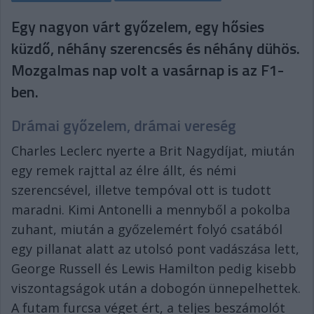
Egy nagyon várt győzelem, egy hősies
küzdő, néhány szerencsés és néhány dühös.
Mozgalmas nap volt a vasárnap is az F1-
ben.
Drámai győzelem, drámai vereség
Charles Leclerc nyerte a Brit Nagydíjat, miután
egy remek rajttal az élre állt, és némi
szerencsével, illetve tempóval ott is tudott
maradni. Kimi Antonelli a mennyből a pokolba
zuhant, miután a győzelemért folyó csatából
egy pillanat alatt az utolsó pont vadászása lett,
George Russell és Lewis Hamilton pedig kisebb
viszontagságok után a dobogón ünnepelhettek.
A futam furcsa véget ért, a teljes beszámolót