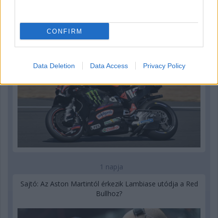
MotoGP: Bezzecchi közel egy másodpercet javított a
körrekordon
CONFIRM
Data Deletion
Data Access
Privacy Policy
1 napja
Sajtó: Az Aston Martintól érkezik Lambiase utódja a Red
Bullhoz?