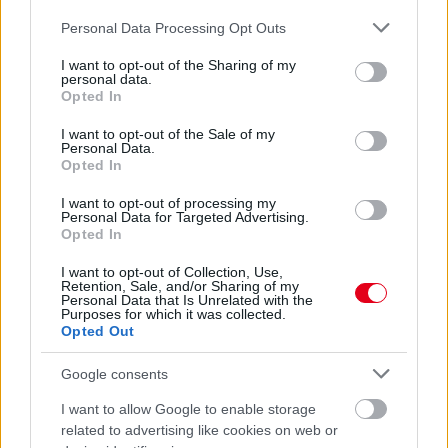
Please note that this website/app uses one or more Google
Personal Data Processing Opt Outs
services and may gather and store information including but
not limited to your visit or usage behaviour. You may click to
I want to opt-out of the Sharing of my
personal data.
grant or deny consent to Google and its third-party tags to
Opted In
Parc Fermé
use your data for below specified purposes in below Google
consent section.
I want to opt-out of the Sale of my
21 órája
Personal Data.
Opted In
Az F1-es Német Nagydíj „mindenképpen megvalósul”
Domenicali szerint
I want to opt-out of processing my
Personal Data for Targeted Advertising.
Opted In
I want to opt-out of Collection, Use,
Retention, Sale, and/or Sharing of my
Personal Data that Is Unrelated with the
Purposes for which it was collected.
Opted Out
Google consents
I want to allow Google to enable storage
related to advertising like cookies on web or