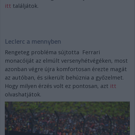
itt
találjátok.
Leclerc a mennyben
Rengeteg probléma sújtotta Ferrari
monacóiját az elmúlt versenyhétvégéken, most
azonban végre újra komfortosan érezte magát
az autóban, és sikerült behúznia a győzelmet.
Hogy milyen érzés volt ez pontosan, azt
itt
olvashatjátok.