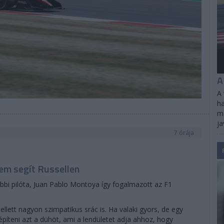
A
A 
ha
me
ja
7 órája
em segít Russellen
bbi pilóta, Juan Pablo Montoya így fogalmazott az F1
ellett nagyon szimpatikus srác is. Ha valaki gyors, de egy
építeni azt a dühöt, ami a lendületet adja ahhoz, hogy