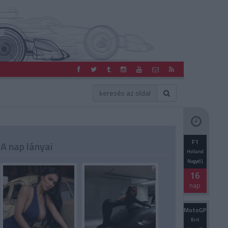
F1
A nap lányai
Holland
Nagydíj
16
nap
MotoGP
Brit