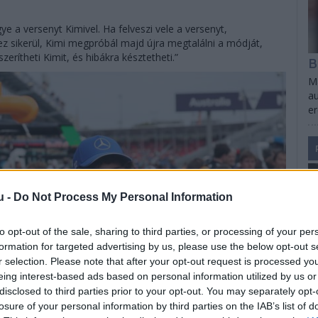
ye a versenyt Kimivel. Ha felveszi vele a versenyt,
z sikerül, Kimi megpróbál majd újra megtalálni a módját,
erítheti Kimit, és hibákra késztetheti.”
B
Ma
au
e
u -
Do Not Process My Personal Information
to opt-out of the sale, sharing to third parties, or processing of your per
formation for targeted advertising by us, please use the below opt-out s
r selection. Please note that after your opt-out request is processed y
eing interest-based ads based on personal information utilized by us or
disclosed to third parties prior to your opt-out. You may separately opt-
losure of your personal information by third parties on the IAB’s list of
S