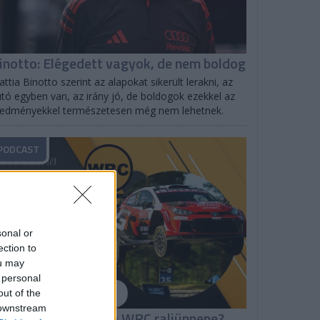
inotto: Elégedett vagyok, de nem boldog
ttia Binotto szerint az alapokat sikerült lerakni, az
tó egyben van, az irány jó, de boldogok ezekkel az
redményekkel természetesen még nem lehetnek.
PODCAST
sonal or
ection to
ou may
 personal
out of the
 downstream
hakedown: Milyen a WRC raliünnepe?