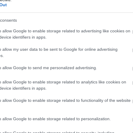
Out
Po
NA
, a válasz egyszerű: a lehető legkisebbre csökkenteném
emet. Ha egy csapatnak két kiváló pilótája van, miért kellene
consents
gy ő nem változtatna Lando Norris és Oscar Piastri kettősén, és
ott bajnokkal is rendelkeznek.
o allow Google to enable storage related to advertising like cookies on
evice identifiers in apps.
tapáros a McLarennél! Ez csak azt bizonyítja, hogy egyáltalán
o allow my user data to be sent to Google for online advertising
 harmónia egyszerűen jó. Bár néha nehéz eset voltál, ne
s.
i időkön.
to allow Google to send me personalized advertising.
o allow Google to enable storage related to analytics like cookies on
evice identifiers in apps.
M
o allow Google to enable storage related to functionality of the website
F
Pa
o allow Google to enable storage related to personalization.
au
20
bi
o allow Google to enable storage related to security, including