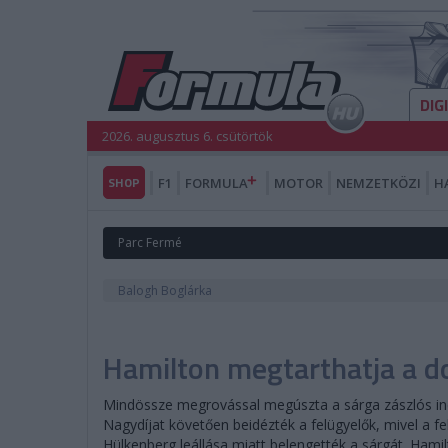
DIG
2026. augusztus 6. csütörtök
SHOP
F1
FORMULA
MOTOR
NEMZETKÖZI
H
Parc Fermé
Balogh Boglárka
Hamilton megtarthatja a d
Mindössze megrovással megúszta a sárga zászlós inci
Nagydíjat követően beidézték a felügyelők, mivel a fe
Hülkenberg leállása miatt belengették a sárgát. Hami