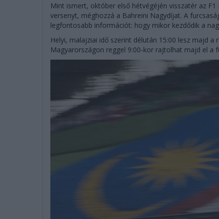
Mint ismert, október első hétvégéjén visszatér az F1
versenyt, méghozzá a Bahreini Nagydíjat. A furcsaság
legfontosabb információt: hogy mikor kezdődik a nagy
Helyi, malajziai idő szerint délután 15:00 lesz majd a 
Magyarországon reggel 9:00-kor rajtolhat majd el a 