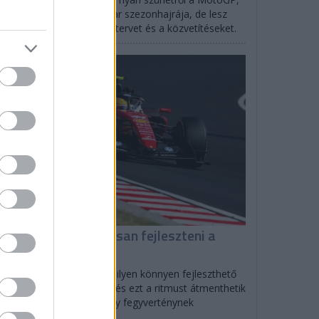
rtlandban indul az IndyCar szezonhajrája, de lesz
SCAR is: mutatjuk az időtervet és a közvetítéseket.
F1
iért tud folyamatosan fejleszteni a
errari?
olo Filisetti szerint direkt ilyen könnyen fejleszthető
tót tervezett a Scuderia, és ezt a ritmust átmenthetik
27-re is, ami nagyon nagy fegyverténynek
zonyulhat.