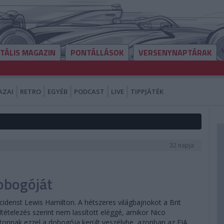
ITÁLIS MAGAZIN
PONTÁLLÁSOK
VERSENYNAPTÁRAK
AZAI
RETRO
EGYÉB
PODCAST
LIVE
TIPPJÁTÉK
32 napja
obogóját
denst Lewis Hamilton. A hétszeres világbajnokot a Brit
ltételezés szerint nem lassított eléggé, amikor Nico
ltonnak ezzel a dobogója került veszélybe, azonban az FIA