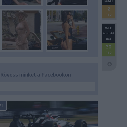
Nagydíj
2
nap
WEC
Austini 6
órás
30
nap
Kövess minket a Facebookon
F1