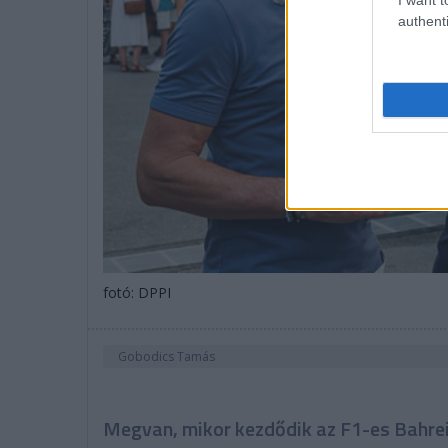
authenti
fotó: DPPI
Gobodics Tamás
Megvan, mikor kezdődik az F1-es Bahrei