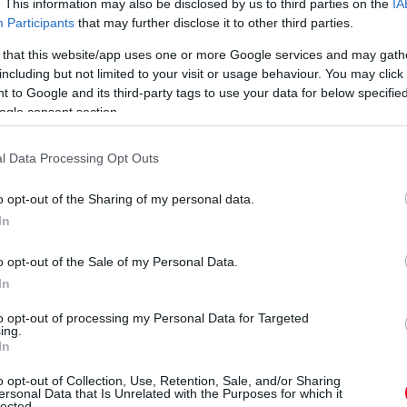
. This information may also be disclosed by us to third parties on the
IA
Ba
Participants
that may further disclose it to other third parties.
új
 that this website/app uses one or more Google services and may gath
do
including but not limited to your visit or usage behaviour. You may click 
Go
 to Google and its third-party tags to use your data for below specifi
a
ogle consent section.
l Data Processing Opt Outs
1 napja
o opt-out of the Sharing of my personal data.
In
árost a McLarennél, nem borítaná fel
o opt-out of the Sale of my Personal Data.
In
to Speed podcastben David Coultharddal beszélgetve
aren csapatfőnöke – korábbi csapattársa, a podcast egyik
to opt-out of processing my Personal Data for Targeted
ing.
ngiakhoz Max Verstappent, ha esélye nyílna rá.
In
V
ta a piacon. De amit mindig látok a McLarennél, az az, hogy
m
, az egész képet. Ezt folyamatosan így csinálják, mert ez az
o opt-out of Collection, Use, Retention, Sale, and/or Sharing
ersonal Data that Is Unrelated with the Purposes for which it
patszellemmel rendelkező csapat felépítése” – magyarázta a
Si
lected.