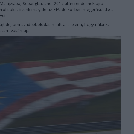
 Malajziába, Sepangba, ahol 2017 után rendeznek újra
ról sokat írtunk már, de az FIA idő közben megerősítette a
díj.
rajtidő, ami az időeltolódás miatt azt jelenti, hogy nálunk,
futam vasárnap.