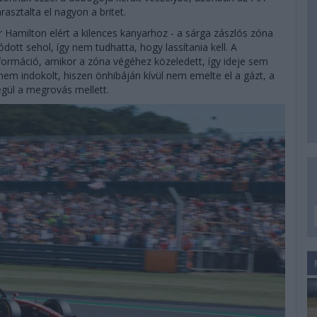
sztalta el nagyon a britet.
r Hamilton elért a kilences kanyarhoz - a sárga zászlós zóna
ott sehol, így nem tudhatta, hogy lassítania kell. A
nformáció, amikor a zóna végéhez közeledett, így ideje sem
em indokolt, hiszen önhibáján kívül nem emelte el a gázt, a
égül a megrovás mellett.