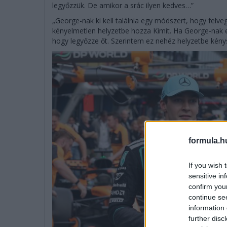
legyőzzük. De amikor a srác ilyen kedves…”
„George-nak ki kell találnia egy módszert, hogy felveg
kényelmetlen helyzetbe hozza Kimit. Ha George-nak e
hogy legyőzze őt. Szerintem ez nehéz helyzetbe kénysz
formula.h
If you wish 
sensitive in
confirm you
continue se
information 
further disc