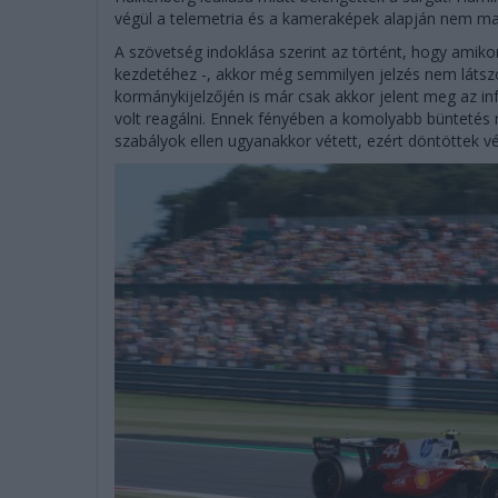
végül a telemetria és a kameraképek alapján nem mara
A szövetség indoklása szerint az történt, hogy amiko
kezdetéhez -, akkor még semmilyen jelzés nem látszód
kormánykijelzőjén is már csak akkor jelent meg az i
volt reagálni. Ennek fényében a komolyabb büntetés n
szabályok ellen ugyanakkor vétett, ezért döntöttek v