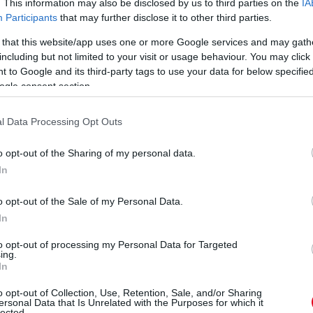
. This information may also be disclosed by us to third parties on the
IA
Participants
that may further disclose it to other third parties.
 that this website/app uses one or more Google services and may gath
including but not limited to your visit or usage behaviour. You may click 
 to Google and its third-party tags to use your data for below specifi
ogle consent section.
l Data Processing Opt Outs
n
o opt-out of the Sharing of my personal data.
In
o opt-out of the Sale of my Personal Data.
In
to opt-out of processing my Personal Data for Targeted
„Minden álomhoz
Norris
ing.
ív
kell egy csapat” –
figyelmeztet:
In
érzelmes posztban
„Még nem hoztuk
búcsúzik a
ki a maximumot”
o opt-out of Collection, Use, Retention, Sale, and/or Sharing
ersonal Data that Is Unrelated with the Purposes for which it
Mercedestől Gwen
lected.