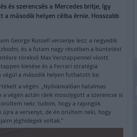
és és szerencsés a Mercedes britje, így
lt a második helyen célba érnie. Hosszabb
sem George Russell versenye lesz; a negyedik
szkodni, és a futam nagy részében a büntetést
entésre törekvő Max Verstappennel vívott.
tappen kiesése és a Ferrari stratégia
s végül a második helyen futhatott be.
rtékelt a végén. „Nyilvánvalóan hatalmas
de a végén aztán ránk mosolygott a szerencse is
a örültem neki; tudom, hogy a rajongók
 újra a versenyt, de én örültem neki, hogy
aim jéghidegek voltak.”