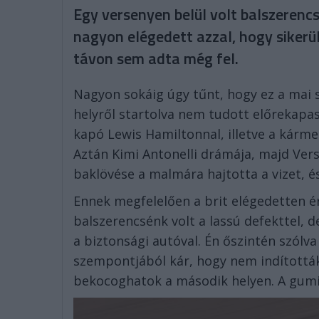
Egy versenyen belül volt balszerencs
nagyon elégedett azzal, hogy sikerü
távon sem adta még fel.
Nagyon sokáig úgy tűnt, hogy ez a mai 
helyről startolva nem tudott előrekapa
kapó Lewis Hamiltonnal, illetve a kárm
Aztán Kimi Antonelli drámája, majd Vers
baklövése a malmára hajtotta a vizet, é
Ennek megfelelően a brit elégedetten é
balszerencsénk volt a lassú defekttel, 
a biztonsági autóval. Én őszintén szólv
szempontjából kár, hogy nem indították
bekocoghatok a második helyen. A gumij