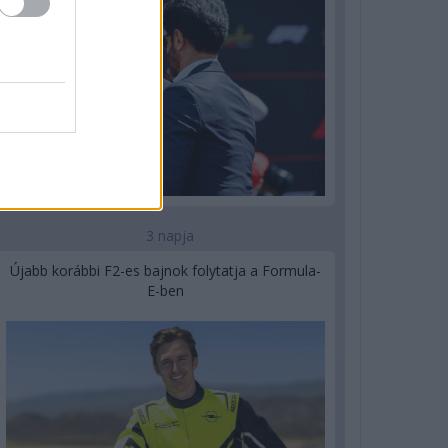
3 napja
Újabb korábbi F2-es bajnok folytatja a Formula-
E-ben