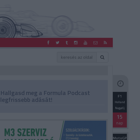
Hallgasd meg a Formula Podcast
F1
legfrissebb adását!
Holland
Nagydíj
15
nap
MotoGP