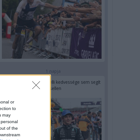
1 napja
Montoya szerint Antonelli kedvessége sem segít
Russellen
sonal or
ection to
ou may
 personal
out of the
 downstream