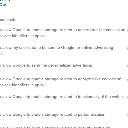
Lagrue
Out
consents
o allow Google to enable storage related to advertising like cookies on
evice identifiers in apps.
o allow my user data to be sent to Google for online advertising
t
A pilóták kérték,
Verstappen:
s.
de a csapatok
Kormányzati
to allow Google to send me personalized advertising.
leszavazták a
támogatás nélkül
Pirelli javaslatát
nehéz
o allow Google to enable storage related to analytics like cookies on
evice identifiers in apps.
o allow Google to enable storage related to functionality of the website
o allow Google to enable storage related to personalization.
o allow Google to enable storage related to security, including