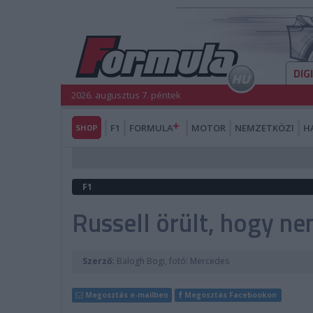
DIG
2026. augusztus 7. péntek
SHOP
F1
FORMULA
MOTOR
NEMZETKÖZI
H
F1
Russell örült, hogy ne
Szerző:
Balogh Bogi, fotó: Mercedes
Megosztás e-mailben
Megosztás Facebookon