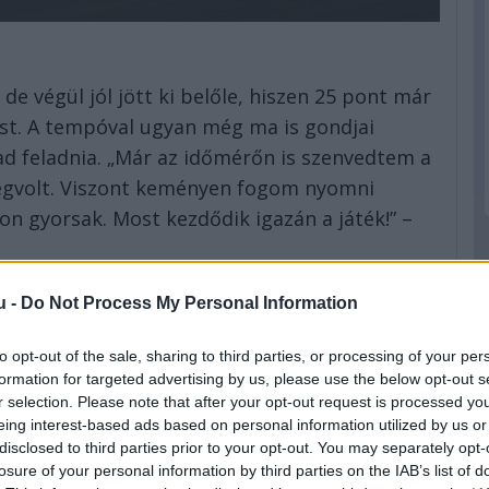
 de végül jól jött ki belőle, hiszen 25 pont már
st. A tempóval ugyan még ma is gondjai
d feladnia. „Már az időmérőn is szenvedtem a
megvolt. Viszont keményen fogom nyomni
on gyorsak. Most kezdődik igazán a játék!” –
eted az alábbi gombokkal:
u -
Do Not Process My Personal Information
to opt-out of the sale, sharing to third parties, or processing of your per
formation for targeted advertising by us, please use the below opt-out s
r selection. Please note that after your opt-out request is processed y
eing interest-based ads based on personal information utilized by us or
disclosed to third parties prior to your opt-out. You may separately opt-
losure of your personal information by third parties on the IAB’s list of