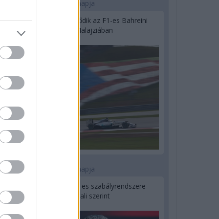
2 napja
Megvan, mikor kezdődik az F1-es Bahreini
Nagydíj Malajziában
3 napja
Ilyen lehet a jövő F1-es szabályrendszere
Domenicali szerint