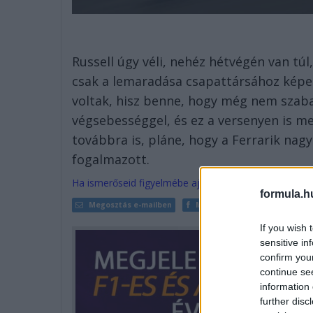
Russell úgy véli, nehéz hétvégén van túl,
csak a lemaradása csapattársához képe
voltak, hisz benne, hogy még nem szaba
végsebességgel, és ez a versenyen is 
továbbra is, pláne, hogy a Ferrarik nagy
fogalmazott.
Ha ismerőseid figyelmébe ajánlanád a cikket, megteh
formula.h
Megosztás e-mailben
Megosztás Facebookon
If you wish 
sensitive in
confirm you
continue se
information 
further disc