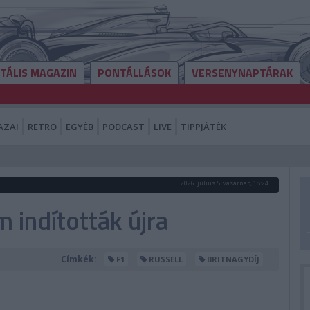
ITÁLIS MAGAZIN
PONTÁLLÁSOK
VERSENYNAPTÁRAK
AZAI
RETRO
EGYÉB
PODCAST
LIVE
TIPPJÁTÉK
2026. július 5. vasárnap, 18:24
m indították újra
Címkék:
F1
RUSSELL
BRITNAGYDÍJ