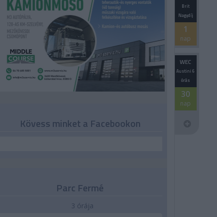
Brit
Nagydíj
1
nap
WEC
Austini 6
órás
30
nap
Kövess minket a Facebookon
Parc Fermé
3 órája