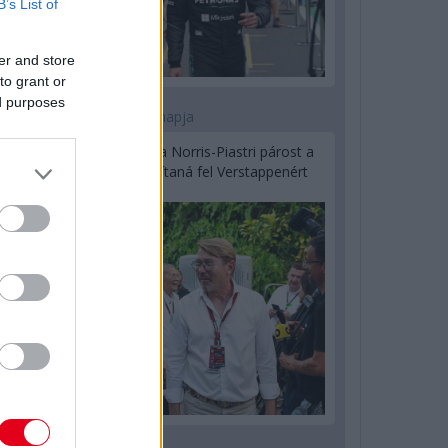
B’s List of
er and store
to grant or
ed purposes
1 napja
Hakkinen megtartaná a Norris-Piastri párost a
McLarennél, nem borítaná fel Verstappenért