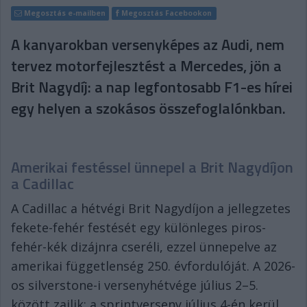
Megosztás e-mailben
Megosztás Facebookon
A kanyarokban versenyképes az Audi, nem
tervez motorfejlesztést a Mercedes, jön a
Brit Nagydíj: a nap legfontosabb F1-es hírei
egy helyen a szokásos összefoglalónkban.
Amerikai festéssel ünnepel a Brit Nagydíjon
a Cadillac
A Cadillac a hétvégi Brit Nagydíjon a jellegzetes
fekete-fehér festését egy különleges piros-
fehér-kék dizájnra cseréli, ezzel ünnepelve az
amerikai függetlenség 250. évfordulóját. A 2026-
os silverstone-i versenyhétvége július 2–5.
között zajlik; a sprintverseny július 4-én kerül,