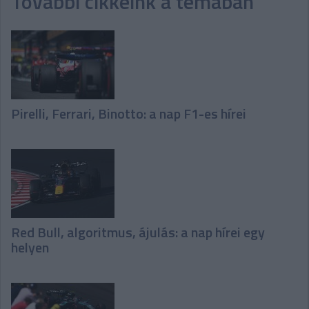
További cikkeink a témában
Pirelli, Ferrari, Binotto: a nap F1-es hírei
Red Bull, algoritmus, ájulás: a nap hírei egy
helyen