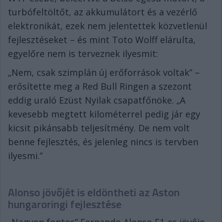
turbófeltöltőt, az akkumulátort és a vezérlő
elektronikát, ezek nem jelentettek közvetlenül
fejlesztéseket – és mint Toto Wolff elárulta,
egyelőre nem is terveznek ilyesmit:
„Nem, csak szimplán új erőforrások voltak” –
erősítette meg a Red Bull Ringen a szezont
eddig uraló Ezüst Nyilak csapatfőnöke. „A
kevesebb megtett kilométerrel pedig jár egy
kicsit pikánsabb teljesítmény. De nem volt
benne fejlesztés, és jelenleg nincs is tervben
ilyesmi.”
Alonso jövőjét is eldöntheti az Aston
hungaroringi fejlesztése
„Nagyon fontos” Fernando Alonso F1-es jövője