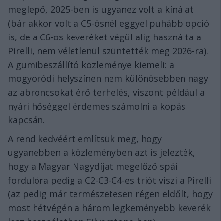
meglepő, 2025-ben is ugyanez volt a kínálat
(bár akkor volt a C5-ösnél eggyel puhább opció
is, de a C6-os keveréket végül alig használta a
Pirelli, nem véletlenül szüntették meg 2026-ra).
A gumibeszállító közleménye kiemeli: a
mogyoródi helyszínen nem különösebben nagy
az abroncsokat érő terhelés, viszont például a
nyári hőséggel érdemes számolni a kopás
kapcsán.
A rend kedvéért említsük meg, hogy
ugyanebben a közleményben azt is jelezték,
hogy a Magyar Nagydíjat megelőző spái
fordulóra pedig a C2-C3-C4-es triót viszi a Pirelli
(az pedig már természetesen régen eldőlt, hogy
most hétvégén a három legkeményebb keverék