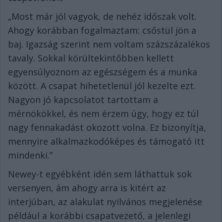
„Most már jól vagyok, de nehéz időszak volt.
Ahogy korábban fogalmaztam: csőstül jön a
baj. Igazság szerint nem voltam százszázalékos
tavaly. Sokkal körültekintőbben kellett
egyensúlyoznom az egészségem és a munka
között. A csapat hihetetlenül jól kezelte ezt.
Nagyon jó kapcsolatot tartottam a
mérnökökkel, és nem érzem úgy, hogy ez túl
nagy fennakadást okozott volna. Ez bizonyítja,
mennyire alkalmazkodóképes és támogató itt
mindenki.”
Newey-t egyébként idén sem láthattuk sok
versenyen, ám ahogy arra is kitért az
interjúban, az alakulat nyilvános megjelenése
például a korábbi csapatvezető, a jelenlegi