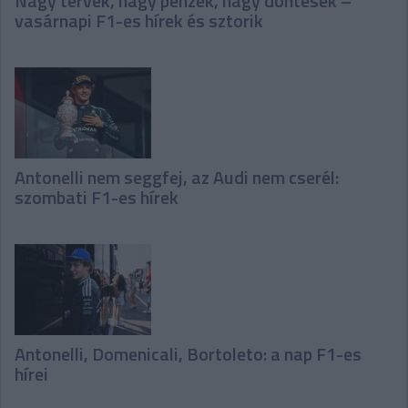
Nagy tervek, nagy pénzek, nagy döntések –
vasárnapi F1-es hírek és sztorik
Antonelli nem seggfej, az Audi nem cserél:
szombati F1-es hírek
Antonelli, Domenicali, Bortoleto: a nap F1-es
hírei