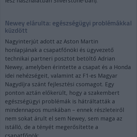
lesz használatban Silverstone-ban).
Newey elárulta: egészségügyi problémákkal
küzdött
Nagyinterjút adott az Aston Martin
honlapjának a csapatfőnöki és ügyvezető
technikai partneri posztot betöltő Adrian
Newey, amelyben érintette a csapat és a Honda
idei nehézségeit, valamint az F1-es Magyar
Nagydíjra szánt fejlesztési csomagot. Egy
ponton aztán előkerült, hogy a szakembert
egészségügyi problémák is hátráltatták a
mindennapos munkában – ennek részleteiről
nem sokat árult el sem Newey, sem maga az
istálló, de a tényét megerősítette a
csapatfőnök: