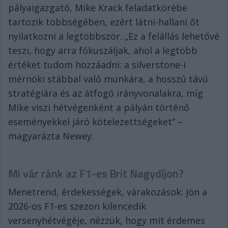
pályaigazgató, Mike Krack feladatkörébe
tartozik többségében, ezért látni-hallani őt
nyilatkozni a legtöbbször. „Ez a felállás lehetővé
teszi, hogy arra fókuszáljak, ahol a legtöbb
értéket tudom hozzáadni: a silverstone-i
mérnöki stábbal való munkára, a hosszú távú
stratégiára és az átfogó irányvonalakra, míg
Mike viszi hétvégenként a pályán történő
eseményekkel járó kötelezettségeket” –
magyarázta Newey.
Mi vár ránk az F1-es Brit Nagydíjon?
Menetrend, érdekességek, várakozások: jön a
2026-os F1-es szezon kilencedik
versenyhétvégéje, nézzük, hogy mit érdemes