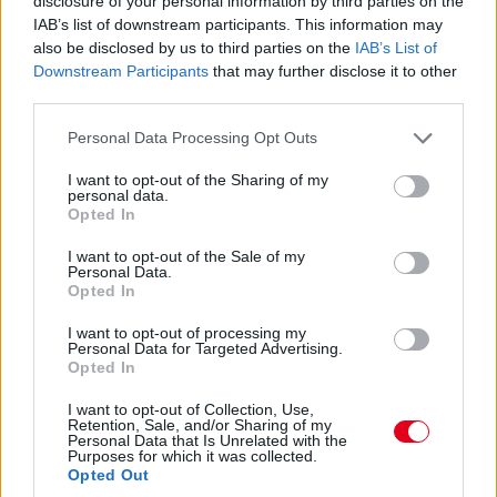
disclosure of your personal information by third parties on the
biztató” – tette hozzá a Crash.net által idézett
IAB’s list of downstream participants. This information may
versenyző.
also be disclosed by us to third parties on the
IAB’s List of
Downstream Participants
that may further disclose it to other
Amikor arról kérdezték, tanult-e valamit a
third parties.
Hamilton elleni csatája során, így felelt Hadjar:
Please note that this website/app uses one or more Google
Personal Data Processing Opt Outs
„Nem, egyszerűen csak klassz volt, de semmi
services and may gather and store information including but
not limited to your visit or usage behaviour. You may click to
I want to opt-out of the Sharing of my
olyasmi nem volt, amit feltétlenül megtanultam
personal data.
grant or deny consent to Google and its third-party tags to
volna. Talán egy kissé túl kedves voltam
Opted In
use your data for below specified purposes in below Google
Lewisszal a 4-es kanyarba menet, ha jól
consent section.
I want to opt-out of the Sale of my
Personal Data.
emlékszem. De azt leszámítva szerintem eléggé
Opted In
jól harcoltam.”
I want to opt-out of processing my
Personal Data for Targeted Advertising.
Opted In
„Ha lenne harmadik autóm…” – Brown
Verstappenről
I want to opt-out of Collection, Use,
Retention, Sale, and/or Sharing of my
Personal Data that Is Unrelated with the
„Nem vagyunk a piacon”, „nincs elérhető
Purposes for which it was collected.
Opted Out
ülésem”, „nem fogok versenyzőt cserélni”: a