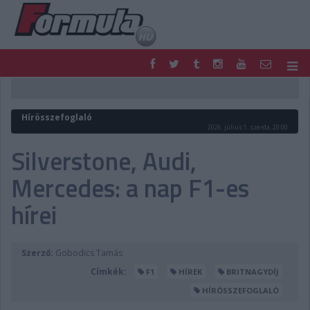
F1
PARC FERMÉ
FORMULA
MOTOR
Hírösszefoglaló
NEMZETKÖZI
HAZAI
2026. július 1. szerda, 20:00
RETRO
EGYÉB
Silverstone, Audi,
PODCAST
SHOP
Mercedes: a nap F1-es
LIVE
TIPPJÁTÉK
DIGITÁLIS MAGAZIN
PONTÁLLÁSOK
hírei
VERSENYNAPTÁRAK
Szerző:
Gobodics Tamás
Címkék:
F1
HÍREK
BRITNAGYDÍJ
HÍRÖSSZEFOGLALÓ