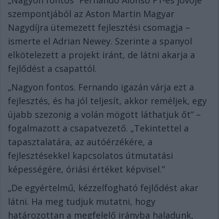
szempontjából az Aston Martin Magyar
Nagydíjra ütemezett fejlesztési csomagja –
ismerte el Adrian Newey. Szerinte a spanyol
elkötelezett a projekt iránt, de látni akarja a
fejlődést a csapattól.
„Nagyon fontos. Fernando igazán várja ezt a
fejlesztés, és ha jól teljesít, akkor reméljek, egy
újabb szezonig a volán mögött láthatjuk őt” –
fogalmazott a csapatvezető. „Tekintettel a
tapasztalatára, az autóérzékére, a
fejlesztésekkel kapcsolatos útmutatási
képességére, óriási értéket képvisel.”
„De egyértelmű, kézzelfogható fejlődést akar
látni. Ha meg tudjuk mutatni, hogy
határozottan a megfelelő irányba haladunk,