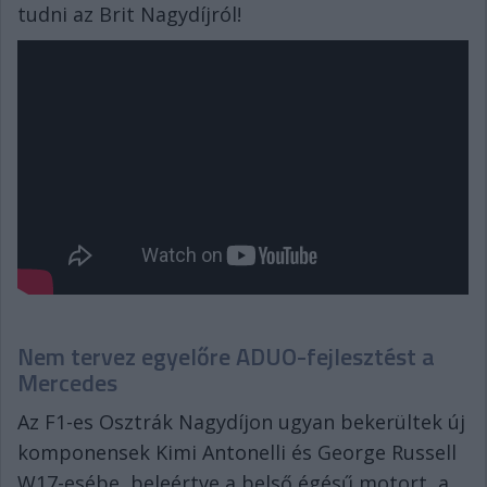
tudni az Brit Nagydíjról!
Nem tervez egyelőre ADUO-fejlesztést a
Mercedes
Az F1-es Osztrák Nagydíjon ugyan bekerültek új
komponensek Kimi Antonelli és George Russell
W17-esébe, beleértve a belső égésű motort, a