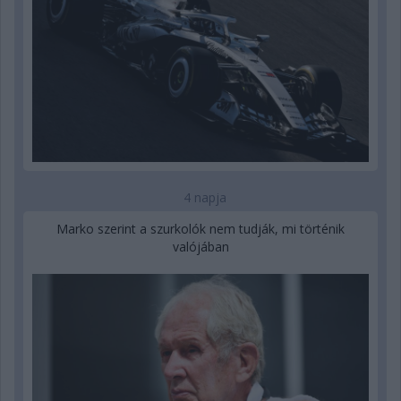
4 napja
Marko szerint a szurkolók nem tudják, mi történik
valójában