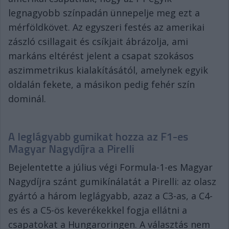
legnagyobb színpadán ünnepelje meg ezt a
mérföldkövet. Az egyszeri festés az amerikai
zászló csillagait és csíkjait ábrázolja, ami
markáns eltérést jelent a csapat szokásos
aszimmetrikus kialakításától, amelynek egyik
oldalán fekete, a másikon pedig fehér szín
dominál.
A leglágyabb gumikat hozza az F1-es
Magyar Nagydíjra a Pirelli
Bejelentette a július végi Formula-1-es Magyar
Nagydíjra szánt gumikínálatát a Pirelli: az olasz
gyártó a három leglágyabb, azaz a C3-as, a C4-
es és a C5-ös keverékekkel fogja ellátni a
csapatokat a Hungaroringen. A választás nem