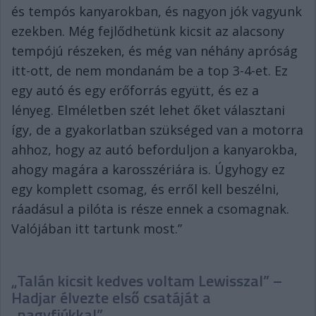
és tempós kanyarokban, és nagyon jók vagyunk
ezekben. Még fejlődhetünk kicsit az alacsony
tempójú részeken, és még van néhány apróság
itt-ott, de nem mondanám be a top 3-4-et. Ez
egy autó és egy erőforrás együtt, és ez a
lényeg. Elméletben szét lehet őket választani
így, de a gyakorlatban szükséged van a motorra
ahhoz, hogy az autó beforduljon a kanyarokba,
ahogy magára a karosszériára is. Úgyhogy ez
egy komplett csomag, és erről kell beszélni,
ráadásul a pilóta is része ennek a csomagnak.
Valójában itt tartunk most.”
„Talán kicsit kedves voltam Lewisszal” –
Hadjar élvezte első csatáját a
„nagyfiúkkal”