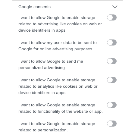
McLaren-vezér sokféle formában cáfolta, hogy
Google consents
Verstappen hozzájuk igazolna.
I want to allow Google to enable storage
related to advertising like cookies on web or
Részletek ebben a cikkben találhatók!
device identifiers in apps.
I want to allow my user data to be sent to
Hivatalos: Martin és Ogura a Yamahánál
Google for online advertising purposes.
folytatja a MotoGP-ben
I want to allow Google to send me
Jorge Martin és Ai Ogura lesz a Yamaha két
personalized advertising.
gyári versenyzője 2027-től a MotoGP-ben –
I want to allow Google to enable storage
jelentette be szerda délelőtt a japán gyártó.
related to analytics like cookies on web or
Mindkét versenyző szerződése két évre szól,
device identifiers in apps.
azaz 2028-ig erősítették meg a helyüket a
I want to allow Google to enable storage
csapatban.
related to functionality of the website or app.
Az már kedden eldőlt, hogy a
I want to allow Google to enable storage
sajtóértesüléseknek megfelelően teljes
related to personalization.