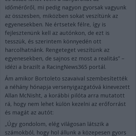
időmérőről, mi pedig nagyon gyorsak vagyunk
az összesben, miközben sokat veszítünk az
egyenesekben. Ne értsetek félre, így is
fejlesztenünk kell az autónkon, de ezt is
tesszük, és szerintem könnyedén ott
harcolhatnánk. Rengeteget veszítünk az
egyenesekben, de sajnos ez most a realitás” –
idézi a brazilt a RacingNews365 portál.
Ám amikor Bortoleto szavaival szembesítették
a néhány hónapja versenyigazgatóvá kinevezett
Allan McNisht, a korábbi pilóta arra mutatott
rá, hogy nem lehet külön kezelni az erőforrást
és magát az autót:
„Úgy gondolom, elég világosan látszik a
számokból, hogy hol állunk a közepesen gyors