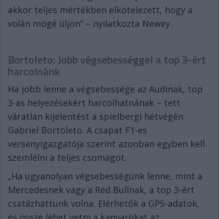
akkor teljes mértékben elkötelezett, hogy a
volán mögé üljön” – nyilatkozta Newey.
Bortoleto: Jobb végsebességgel a top 3-ért
harcolnánk
Ha jobb lenne a végsebessége az Audinak, top
3-as helyezésekért harcolhatnának – tett
váratlan kijelentést a spielbergi hétvégén
Gabriel Bortoleto. A csapat F1-es
versenyigazgatója szerint azonban egyben kell
szemlélni a teljes csomagot.
„Ha ugyanolyan végsebességünk lenne, mint a
Mercedesnek vagy a Red Bullnak, a top 3-ért
csatázhattunk volna. Elérhetők a GPS-adatok,
és össze lehet vetni a kanyarokat az