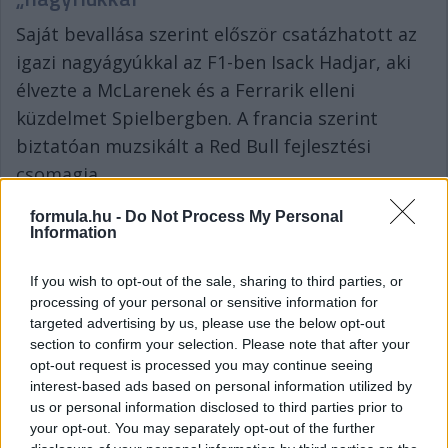
Saját bevallása szerint először csatázhatott az
igazi nagyágyúkkal az F1-ben Isack Hadjar, aki
élvezte a McLarenek és a Ferrarik elleni
küzdelmet Spielbergben. A francia szerint
biztatóan muzsikált a Red Bull fejlesztési
csomagja.
„Nem emlékszem olyan versenyre a
formula.hu -
Do Not Process My Personal
Information
pályafutásomból, ahol a nagyfiúkkal harcoltam
volna, mint a Ferrari vagy a McLarenekkel.
If you wish to opt-out of the sale, sharing to third parties, or
Úgyhogy jó móka volt, ez volt az első ilyen. És
processing of your personal or sensitive information for
szerintem eléggé jól is sikerült. De igen, ha
targeted advertising by us, please use the below opt-out
section to confirm your selection. Please note that after your
kicsit előrébbről indulhattunk volna a
opt-out request is processed you may continue seeing
rajtrácson, ha nem lettek volna gondjaink az
interest-based ads based on personal information utilized by
energialeadással, akkor szerintem a negyedik
us or personal information disclosed to third parties prior to
your opt-out. You may separately opt-out of the further
hely ott volt a tarsolyunkban. Úgyhogy ez