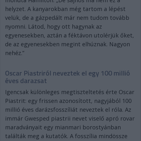
helyzet. A kanyarokban még tartom a lépést
velük, de a gázpedált már nem tudom tovább
nyomni. Látod, hogy ott hagynak az
egyenesekben, aztán a féktávon utolérjük őket,
de az egyenesekben megint elhúznak. Nagyon
nehéz.”
Oscar Piastriról neveztek el egy 100 millió
éves darazsat
Igencsak különleges megtiszteltetés érte Oscar
Piastrit: egy frissen azonosított, nagyjából 100
millió éves darázsfosszíliát neveztek el róla. Az
immár Gwesped piastrii nevet viselő apró rovar
maradványait egy mianmari borostyánban
találták meg a kutatók. A fosszília mindössze