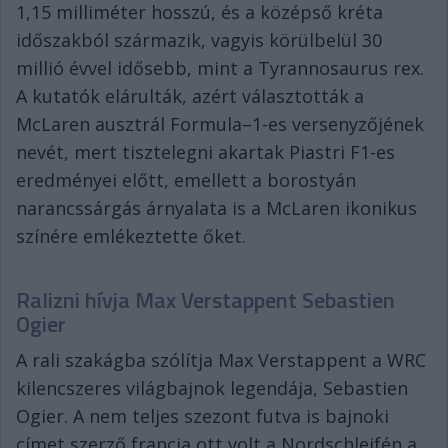
1,15 milliméter hosszú, és a középső kréta
időszakból származik, vagyis körülbelül 30
millió évvel idősebb, mint a Tyrannosaurus rex.
A kutatók elárulták, azért választották a
McLaren ausztrál Formula–1-es versenyzőjének
nevét, mert tisztelegni akartak Piastri F1-es
eredményei előtt, emellett a borostyán
narancssárgás árnyalata is a McLaren ikonikus
színére emlékeztette őket.
Ralizni hívja Max Verstappent Sebastien
Ogier
A rali szakágba szólítja Max Verstappent a WRC
kilencszeres világbajnok legendája, Sebastien
Ogier. A nem teljes szezont futva is bajnoki
címet szerző francia ott volt a Nordschleifén a