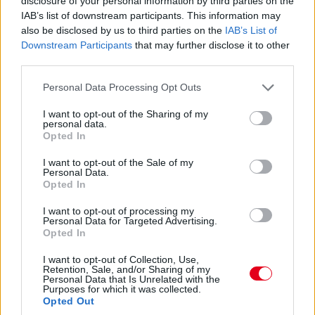
disclosure of your personal information by third parties on the
éllovasa a tereprali-vb argentin fordulóján
IAB’s list of downstream participants. This information may
also be disclosed by us to third parties on the
IAB’s List of
A Desafio Ruta névre hallgató futammal,
Downstream Participants
that may further disclose it to other
Argentínában folytatódik a tereprali-
third parties.
világbajnokság, a januári Dakar óta egy
Please note that this website/app uses one or more Google
Personal Data Processing Opt Outs
portugál futam szerepelt a naptárban, ez a
services and may gather and store information including but
harmadik forduló. Az izgalmas, érdekes verseny
not limited to your visit or usage behaviour. You may click to
I want to opt-out of the Sharing of my
personal data.
grant or deny consent to Google and its third-party tags to
harmadik szakaszán egymásnak ütközött a
Opted In
use your data for below specified purposes in below Google
futamot éppen vezető portugál Joao Ferreira
consent section.
I want to opt-out of the Sale of my
Toyotája, valamint a regnáló címvédő Lucas
Personal Data.
Opted In
Moraes Daciája. Egyik autó sem került túl jó
I want to opt-out of processing my
állapotba a csattanás után, mindkettejük
Personal Data for Targeted Advertising.
versenye elúszott ezzel...
Az esetről itt
Opted In
tekinthető meg videó
.
I want to opt-out of Collection, Use,
Retention, Sale, and/or Sharing of my
Personal Data that Is Unrelated with the
Purposes for which it was collected.
Meghalt egy versenyző a Man TT-n,
Opted Out