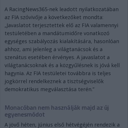
A RacingNews365-nek leadott nyilatkozatában
az FIA szóvivője a következőket mondta:
„Javaslatot terjesztettek elő az FIA valamennyi
testületében a mandátumidőre vonatkozó
egységes szabályozás kialakítására, hasonlóan
ahhoz, ami jelenleg a világtanácsok és a
szenátus esetében érvényes. A javaslatot a
világtanácsoknak és a közgyűlésnek is jóvá kell
hagynia. Az FIA testületei továbbra is teljes
jogkörrel rendelkeznek a tisztségviselők
demokratikus megválasztása terén.”
Monacóban nem használják majd az új
egyenesmódot
A jövő héten, június első hétvégéjén rendezik a