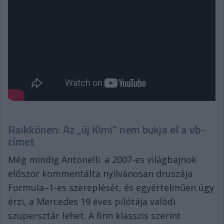
Raikkönen: Az „új Kimi” nem bukja el a vb-
címet
Még mindig Antonelli: a 2007-es világbajnok
először kommentálta nyilvánosan druszája
Formula–1-es szereplését, és egyértelműen úgy
érzi, a Mercedes 19 éves pilótája valódi
szupersztár lehet. A finn klasszis szerint