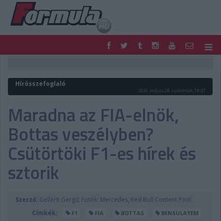
F1
PARC FERMÉ
FORMULA
MOTOR
Hírösszefoglaló
NEMZETKÖZI
HAZAI
2026. május 28. csütörtök, 19:37
RETRO
EGYÉB
Maradna az FIA-elnök,
PODCAST
SHOP
Bottas veszélyben?
LIVE
TIPPJÁTÉK
DIGITÁLIS MAGAZIN
PONTÁLLÁSOK
Csütörtöki F1-es hírek és
VERSENYNAPTÁRAK
sztorik
Szerző:
Gellérfi Gergő; Fotók: Mercedes, Red Bull Content Pool
Címkék:
F1
FIA
BOTTAS
BENSULAYEM