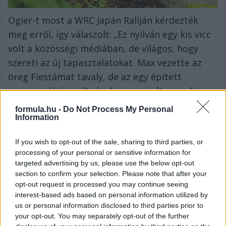
Ogier-t most a WRC Japán Raliján kérdezték
meg erről, így válaszolt: „Ez nyilván egy kis vicc
volt a közösségi médiában, de világos, hogy
szereti az új tapasztalatokat. Max vezette az
öreg Fiestámat tavaly, de az egy épített
versenypályán volt, úgyhogy mondtam neki,
hogy ki kellene próbálnia egy igazi ralipályán,
formula.hu -
Do Not Process My Personal
Information
mert egy épített pálya nem megfelelő egy ilyen
autónak” – fogalmazott. „Biztos vagyok benne,
If you wish to opt-out of the sale, sharing to third parties, or
hogy egy hozzá hasonló valaki egyszer
processing of your personal or sensitive information for
érdeklődni kezd a rali iránt. Szóval miért ne? Az
targeted advertising by us, please use the below opt-out
section to confirm your selection. Please note that after your
üzenetem őszinte volt: ha tesztelni akar,
opt-out request is processed you may continue seeing
örömmel fogadom.”
interest-based ads based on personal information utilized by
us or personal information disclosed to third parties prior to
your opt-out. You may separately opt-out of the further
Összeütközött a világbajnok és a futam