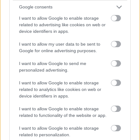
felfüggesztették a Sidecar-kategóriát
Google consents
Gyászol az Isle of Man TT mezőnye: a 33 éves
I want to allow Google to enable storage
Daniel Ingham életét vesztette a tegnap, a
related to advertising like cookies on web or
harmadik kvalifikációs szakasz első körében a
device identifiers in apps.
Doran’s Bendnél történt baleset következtében.
I want to allow my user data to be sent to
A 2026-os volt az első Isle of Man TT-je,
Google for online advertising purposes.
ugyanakkor évtizedes tapasztalattal
rendelkezett a legendás Snaefell Mountain
I want to allow Google to send me
personalized advertising.
Course-on, hiszen 2016 óta rendszeresen indult
a Manx Grand Prix-n, ahol több dobogós
I want to allow Google to enable storage
eredményt is szerzett, 2024-ben pedig
related to analytics like cookies on web or
device identifiers in apps.
megnyerte a rangos Senior MGP-futamot.
I want to allow Google to enable storage
Tegnap egy másik súlyos baleset is történt,
related to functionality of the website or app.
méghozzá az oldalkocsis kategóriában, a
sérültek szerencsére nincsenek életveszélyben.
I want to allow Google to enable storage
related to personalization.
A balesetek után a szervezők technikai és