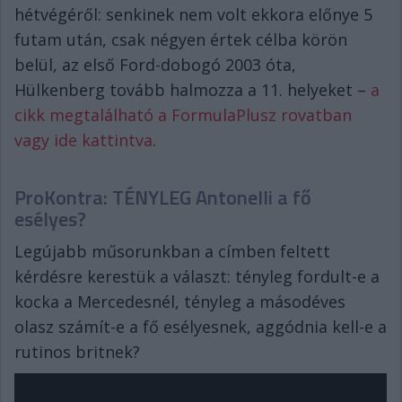
hétvégéről: senkinek nem volt ekkora előnye 5
futam után, csak négyen értek célba körön
belül, az első Ford-dobogó 2003 óta,
Hülkenberg tovább halmozza a 11. helyeket –
a
cikk megtalálható a FormulaPlusz rovatban
vagy ide kattintva
.
ProKontra: TÉNYLEG Antonelli a fő
esélyes?
Legújabb műsorunkban a címben feltett
kérdésre kerestük a választ: tényleg fordult-e a
kocka a Mercedesnél, tényleg a másodéves
olasz számít-e a fő esélyesnek, aggódnia kell-e a
rutinos britnek?