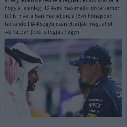
amely lehetővé tenné a regnáló elnök számára,
hogy a jelenlegi 12 éves maximális időtartamon
túl is hivatalban maradjon, a jövő hónapban
tartandó FIA-közgyűlésen vitatják meg, ahol
várhatóan jóvá is fogják hagyni.