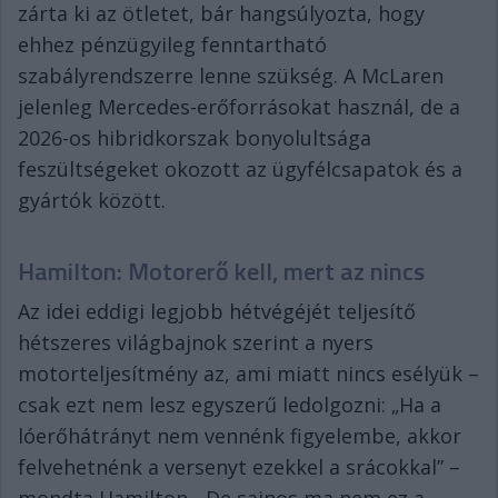
zárta ki az ötletet, bár hangsúlyozta, hogy
ehhez pénzügyileg fenntartható
szabályrendszerre lenne szükség. A McLaren
jelenleg Mercedes-erőforrásokat használ, de a
2026-os hibridkorszak bonyolultsága
feszültségeket okozott az ügyfélcsapatok és a
gyártók között.
Hamilton: Motorerő kell, mert az nincs
Az idei eddigi legjobb hétvégéjét teljesítő
hétszeres világbajnok szerint a nyers
motorteljesítmény az, ami miatt nincs esélyük –
csak ezt nem lesz egyszerű ledolgozni: „Ha a
lóerőhátrányt nem vennénk figyelembe, akkor
felvehetnénk a versenyt ezekkel a srácokkal” –
mondta Hamilton. „De sajnos ma nem ez a