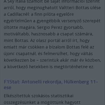
A Sky Italia számolt be saját információi szerint
arról, hogy meginoghatott Valtteri Bottas ülése
a Cadillacnél: a finn pilóta egyelőre
egyértelműen a gyengébbik versenyző szerepét
öltötte magára, Sergio Perez gyorsabb,
motiváltabb, hasznosabb a csapat számára,
mint Bottas. Az olasz portál arról írt, hogy
emiatt már csökken a bizalom Bottas felé az
újonc csapatnál, és felmerülhet, hogy váltás
következzen be – szerintük akár már év közben,
a következő hetekben is megtörténhetne ez.
F1Stat: Antonelli rekordja, Hülkenberg 11-
ese
Elkészítettük szokásos statisztikai
összegzésünket a mögöttünk hagyott