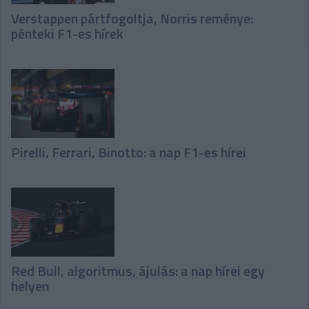
Verstappen pártfogoltja, Norris reménye:
pénteki F1-es hírek
Pirelli, Ferrari, Binotto: a nap F1-es hírei
Red Bull, algoritmus, ájulás: a nap hírei egy
helyen