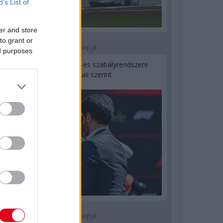
B’s List of
er and store
to grant or
2 napja
ed purposes
Ilyen lehet a jövő F1-es szabályrendszere
Domenicali szerint
2 napja