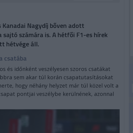
s Kanadai Nagydíj bőven adott
 sajtó számára is. A hétfői F1-es hírek
t hétvége áll.
a csatába
yos és időnként veszélyesen szoros csatákat
bbra sem akar túl korán csapatutasításokat
erte, hogy néhány helyzet már túl közel volt a
 csapat pontjai veszélybe kerülnének, azonnal