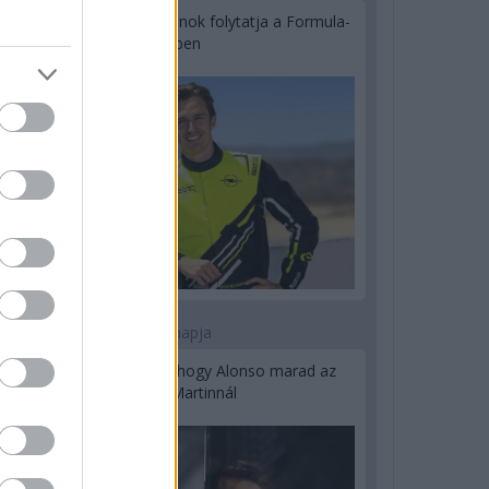
Újabb korábbi F2-es bajnok folytatja a Formula-
E-ben
2 napja
Newey biztos benne, hogy Alonso marad az
Aston Martinnál