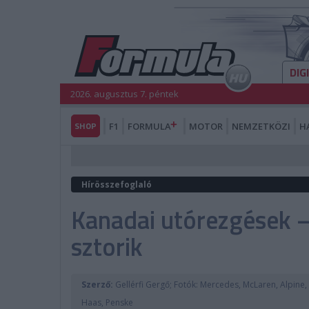
DIG
2026. augusztus 7. péntek
SHOP
F1
FORMULA
MOTOR
NEMZETKÖZI
H
Hírösszefoglaló
Kanadai utórezgések – 
sztorik
Szerző:
Gellérfi Gergő; Fotók: Mercedes, McLaren, Alpine,
Haas, Penske