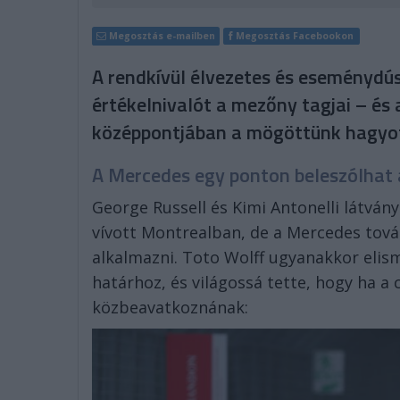
Megosztás e-mailben
Megosztás Facebookon
A rendkívül élvezetes és eseménydú
értékelnivalót a mezőny tagjai – és a
középpontjában a mögöttünk hagyot
A Mercedes egy ponton beleszólhat 
George Russell és Kimi Antonelli látván
vívott Montrealban, de a Mercedes tová
alkalmazni. Toto Wolff ugyanakkor elism
határhoz, és világossá tette, hogy ha a
közbeavatkoznának: