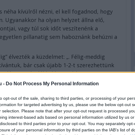
 néha kívülről nézni, el kell fogadnod, hogy
n. Ugyanakkor ha olyan helyzet állna elő,
ntjai, vagy túl sok időt veszítenénk a
gyetlen pillanatig sem haboznánk behúzni a
dig” élvezték a küzdelmet: „. Félig-meddig
kívántuk, bár csak újabb 1-2-t szerezhettünk
, talán 10 százalékkal kevesebb csata
de rendben volt.”
u -
Do Not Process My Personal Information
to opt-out of the sale, sharing to third parties, or processing of your per
formation for targeted advertising by us, please use the below opt-out s
r selection. Please note that after your opt-out request is processed y
 esélyeiről, mégis blokkolhatják a 2027-es
eing interest-based ads based on personal information utilized by us or
het vissza, szenzációs Indy 500 – ezekről
disclosed to third parties prior to your opt-out. You may separately opt-
 látható:
losure of your personal information by third parties on the IAB’s list of