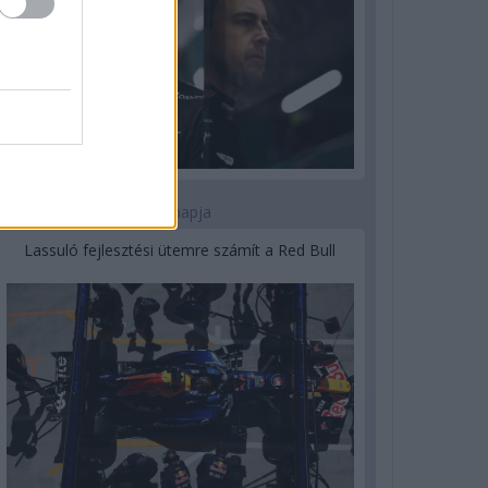
3 napja
Lassuló fejlesztési ütemre számít a Red Bull