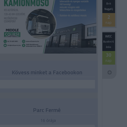
Brit
Nagydíj
2
nap
WEC
Austini 6
órás
30
nap
Kövess minket a Facebookon
Parc Fermé
16 órája