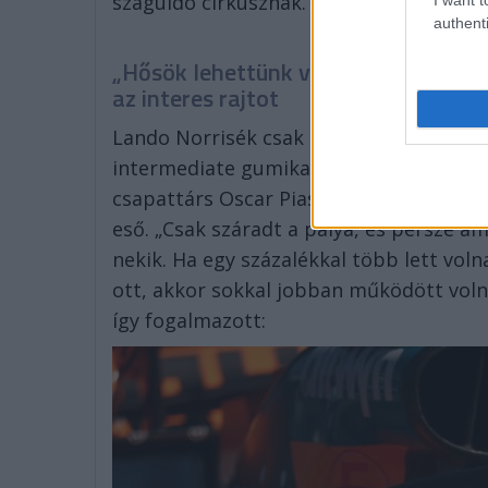
száguldó cirkusznak.
A nyilatkozatok id
authenti
„Hősök lehettünk volna, idiótáknak
az interes rajtot
Lando Norrisék csak a felvezető körön 
intermediate gumikat rakták fel az autói
csapattárs Oscar Piastri is jól jöhettek 
eső. „Csak száradt a pálya, és persze am
nekik. Ha egy százalékkal több lett voln
ott, akkor sokkal jobban működött volna
így fogalmazott: