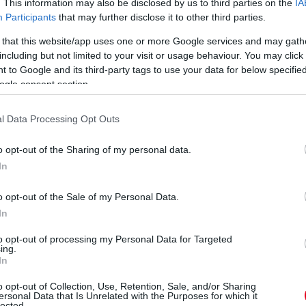
. This information may also be disclosed by us to third parties on the
IA
Participants
that may further disclose it to other third parties.
 that this website/app uses one or more Google services and may gath
including but not limited to your visit or usage behaviour. You may click 
 to Google and its third-party tags to use your data for below specifi
ogle consent section.
l Data Processing Opt Outs
o opt-out of the Sharing of my personal data.
In
o opt-out of the Sale of my Personal Data.
In
to opt-out of processing my Personal Data for Targeted
ing.
In
o opt-out of Collection, Use, Retention, Sale, and/or Sharing
ersonal Data that Is Unrelated with the Purposes for which it
lected.