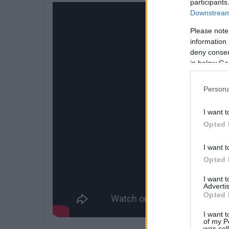
participants
Downstream 
Please note
information 
deny consent
in below Go
Persona
I want t
Opted 
I want t
Opted 
I want 
Advertis
Opted 
I want t
of my P
was col