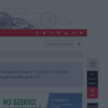
Hallgasd meg a Formula Podcast
F1
legfrissebb adását!
Holland
Nagydíj
16
nap
MotoGP