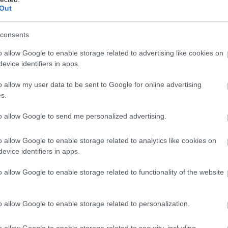
Out
csak magamat
ai Nagydíj hétvégéjét Charles Leclerc:
consents
gyanazzal szenvedett, és nem talált megoldást
o allow Google to enable storage related to advertising like cookies on
 sem volt arra, hogy Lewis Hamilton
evice identifiers in apps.
enki mást nem lehet ezért hibáztatni, csak
o allow my user data to be sent to Google for online advertising
 őrületesen küszködtem” – nyilatkozta a Sky
s.
s óta ugyanaz volt a probléma, és sajnos nem
to allow Google to send me personalized advertising.
 jó.”
o allow Google to enable storage related to analytics like cookies on
k” – Hamilton és Verstappen
evice identifiers in apps.
t is élvezetes csatát egymással az F1-es
o allow Google to enable storage related to functionality of the website
ewis Hamilton is egyetért abban, hogy a
tet keltenek az autóban: a GT világából
o allow Google to enable storage related to personalization.
k „nyersebbé” és „tisztábbá” kellene válnia a
o allow Google to enable storage related to security, including