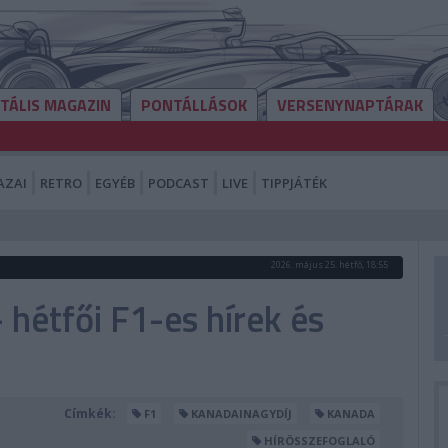
ITÁLIS MAGAZIN
PONTÁLLÁSOK
VERSENYNAPTÁRAK
AZAI
RETRO
EGYÉB
PODCAST
LIVE
TIPPJÁTÉK
2026. május 25. hétfő, 18:55
hétfői F1-es hírek és
Címkék:
F1
KANADAINAGYDÍJ
KANADA
HÍRÖSSZEFOGLALÓ