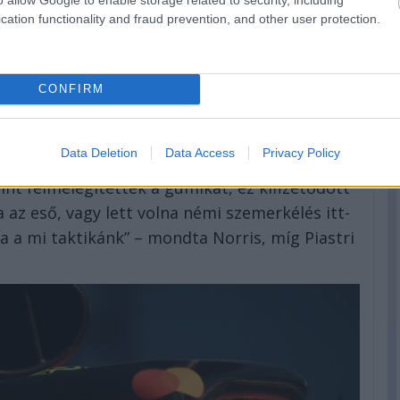
e kattintva olvashatóak
.
cation functionality and fraud prevention, and other user protection.
 tűntünk” – megvédték a McLaren-pilóták
CONFIRM
érzékelték, hogy nem jól döntöttek, amikor az
kra az F1-es Kanadai Nagydíj rajtjára, de a
Data Deletion
Data Access
Privacy Policy
ki volna a húzásból, ha kicsit tovább kitart az
int felmelegítették a gumikat, ez kifizetődött
a az eső, vagy lett volna némi szemerkélés itt-
 a mi taktikánk” – mondta Norris, míg Piastri