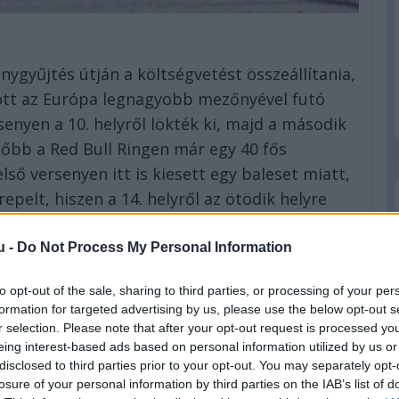
ygyűjtés útján a költségvetést összeállítania,
atott az Európa legnagyobb mezőnyével futó
nyen a 10. helyről lökték ki, majd a második
ésőbb a Red Bull Ringen már egy 40 fős
ő versenyen itt is kiesett egy baleset miatt,
elt, hiszen a 14. helyről az ötödik helyre
u -
Do Not Process My Personal Information
to opt-out of the sale, sharing to third parties, or processing of your per
formation for targeted advertising by us, please use the below opt-out s
r selection. Please note that after your opt-out request is processed y
eing interest-based ads based on personal information utilized by us or
disclosed to third parties prior to your opt-out. You may separately opt-
losure of your personal information by third parties on the IAB’s list of