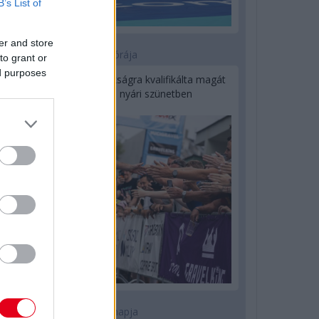
B’s List of
er and store
9 órája
to grant or
ed purposes
Kerékpáros világbajnokságra kvalifikálta magát
Bottas az F1-es nyári szünetben
1 napja