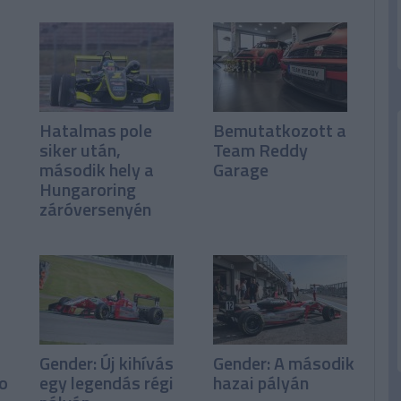
Hatalmas pole
Bemutatkozott a
siker után,
Team Reddy
második hely a
Garage
Hungaroring
záróversenyén
Gender: Új kihívás
Gender: A második
io
egy legendás régi
hazai pályán