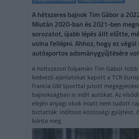
Megosztás e-mailben
Megosztás Facebookon
A hétszeres bajnok Tim Gábor a 202
Miután 2020-ban és 2021-ben megny
sorozatot, újabb lépés állt előtte, 
volna fellépni. Ahhoz, hogy ez végül 
autósportos adománygyűjtésére vol
A holtszezon folyamán Tim Gábor több cs
kedvező ajánlatokat kapott a TCR Europ
francia GM Sporttal jutott megegyezésr
bajnokságban is indít autókat. Az elsőd
elején anyagi okok miatt nem tudott rajt
biztatták: indítson közösségi gyűjtést,
bánta meg.