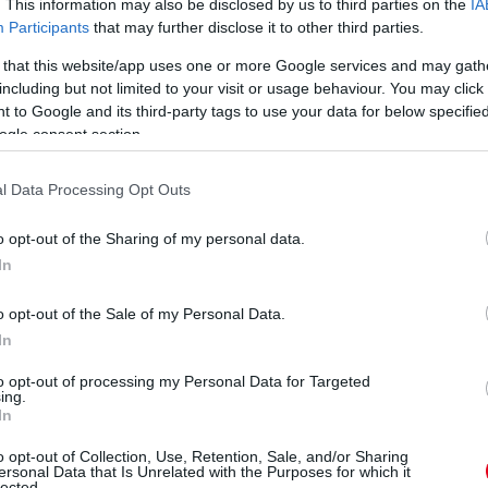
. This information may also be disclosed by us to third parties on the
IA
Participants
that may further disclose it to other third parties.
 that this website/app uses one or more Google services and may gath
including but not limited to your visit or usage behaviour. You may click 
 to Google and its third-party tags to use your data for below specifi
ogle consent section.
l Data Processing Opt Outs
o opt-out of the Sharing of my personal data.
In
o opt-out of the Sale of my Personal Data.
In
lehetetlennek tűnő feladatot, és egész
to opt-out of processing my Personal Data for Targeted
ing.
yhez a weboldalán lehet csatlakozni:
In
o opt-out of Collection, Use, Retention, Sale, and/or Sharing
ersonal Data that Is Unrelated with the Purposes for which it
lected.