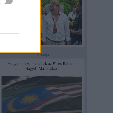
2 napja
Megvan, mikor kezdődik az F1-es Bahreini
Nagydíj Malajziában