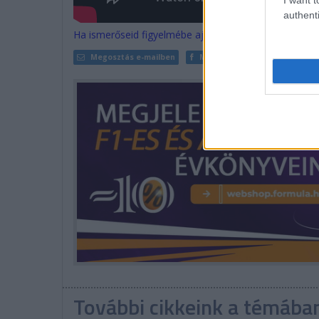
authenti
Ha ismerőseid figyelmébe ajánlanád a cikket, megteh
Megosztás e-mailben
Megosztás Facebookon
További cikkeink a témába