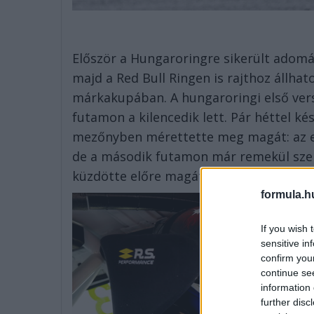
Először a Hungaroringre sikerült adomán
majd a Red Bull Ringen is rajthoz állh
márkakupában. A hungaroringi első verse
futamon a kilencedik lett. Pár héttel k
mezőnyben mérettette meg magát: az els
de a második futamon már remekül szerep
küzdötte előre magát.
formula.h
If you wish 
sensitive in
confirm you
continue se
information 
further disc