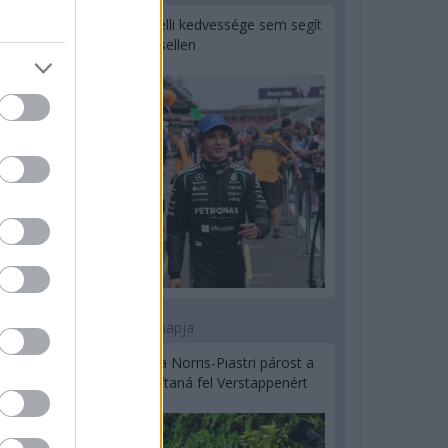
Montoya szerint Antonelli kedvessége sem segít
Russellen
2 napja
Hakkinen megtartaná a Norris-Piastri párost a
McLarennél, nem borítaná fel Verstappenért