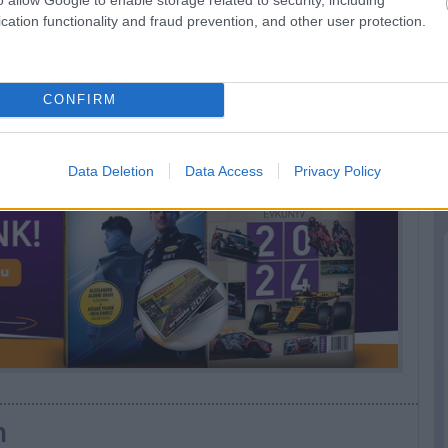
cation functionality and fraud prevention, and other user protection.
eted az alábbi gombokkal:
CONFIRM
Data Deletion
Data Access
Privacy Policy
n