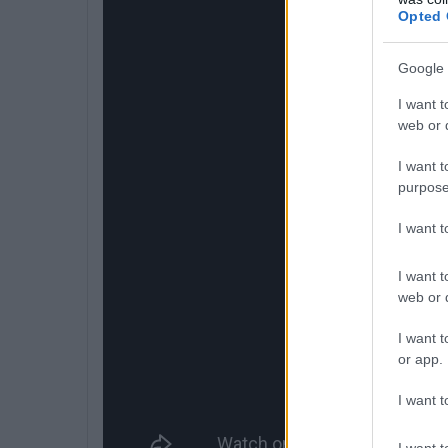
Opted 
Google 
I want t
web or d
I want t
purpose
I want 
I want t
web or d
I want t
or app.
I want t
I want t