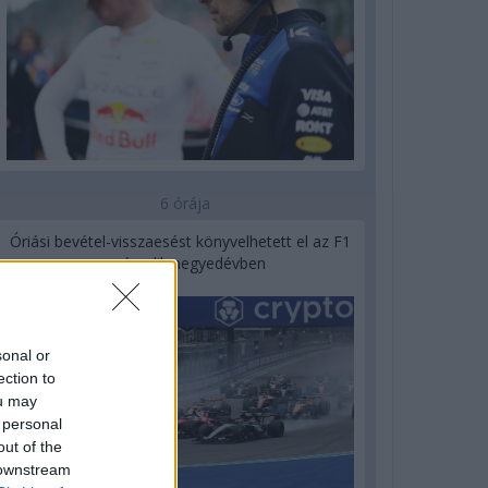
6 órája
Óriási bevétel-visszaesést könyvelhetett el az F1
a második negyedévben
sonal or
ection to
ou may
 personal
out of the
 downstream