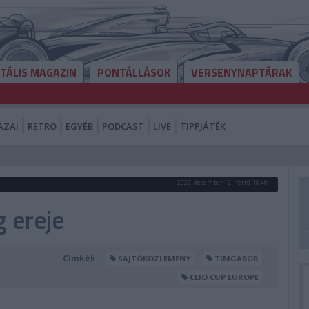
ITÁLIS MAGAZIN
PONTÁLLÁSOK
VERSENYNAPTÁRAK
AZAI
RETRO
EGYÉB
PODCAST
LIVE
TIPPJÁTÉK
2022. december 12. hétfő, 16:40
 ereje
Címkék:
SAJTÓKÖZLEMÉNY
TIMGÁBOR
CLIO CUP EUROPE