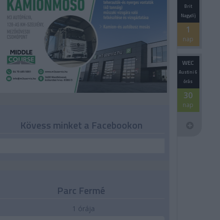
Brit
Nagydíj
1
nap
WEC
Austini 6
órás
30
nap
Kövess minket a Facebookon
Parc Fermé
1 órája