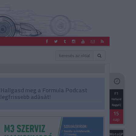
Hallgasd meg a Formula Podcast
F1
legfrissebb adását!
Holland
Nagydíj
15
nap
MotoGP