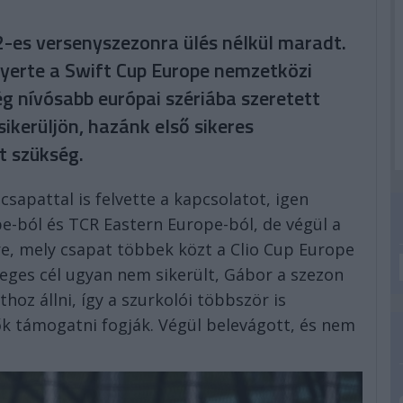
2-es versenyszezonra ülés nélkül maradt.
erte a Swift Cup Europe nemzetközi
még nívósabb európai szériába szeretett
sikerüljön, hazánk első sikeres
t szükség.
apattal is felvette a kapcsolatot, igen
e-ból és TCR Eastern Europe-ból, de végül a
e, mely csapat többek közt a Clio Cup Europe
leges cél ugyan nem sikerült, Gábor a szezon
hoz állni, így a szurkolói többször is
 ők támogatni fogják. Végül belevágott, és nem