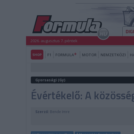
DIG
2026. augusztus 7. péntek
SHOP
F1
FORMULA
MOTOR
NEMZETKÖZI
H
Gyorsasági (Gy)
Évértékelő: A közösség
Szerző:
Bende Imre