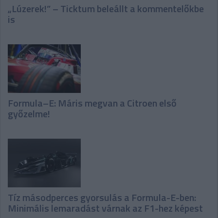
„Lúzerek!” – Ticktum beleállt a kommentelőkbe
is
Formula–E: Máris megvan a Citroen első
győzelme!
Tíz másodperces gyorsulás a Formula-E-ben:
Minimális lemaradást várnak az F1-hez képest