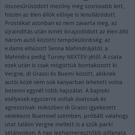
összesűrűsödött mezőny még szorosabb lett,
hiszen az élen állók előnye is lenullázódott.
Prostékat azonban ez nem zavarta meg, az
újraindítás után ismét kirajzolódott az élen álló
három autó közötti tempókülönbség: az
e.dams elhúzott Senna Mahindrájától, a
Mahindra pedig Turvey NEXTEV-jétől. A csata
ezek után is csak mögöttük bontakozott ki
Vergne, di Grassi és Buemi között, akiknek
autói közé nem sok kanyarban lehetett volna
betenni egynél több hajszálat. A bajnoki
esélyesek egyszerre voltak óvatosak és
agresszívak: miközben di Grassi igyekezett
védekezni Buemivel szemben, próbált valahogy
utat találni Vergne mellett is a szűk parki
sétányokon. A nap leghajmeresztőbb pillanata