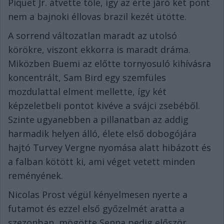
Piquet Jr. átvette tőle, így az érte járó két pont
nem a bajnoki éllovas brazil kezét ütötte.
A sorrend változatlan maradt az utolsó
körökre, viszont ekkorra is maradt dráma.
Miközben Buemi az előtte tornyosuló kihívásra
koncentrált, Sam Bird egy szemfüles
mozdulattal elment mellette, így két
képzeletbeli pontot kivéve a svájci zsebéből.
Szinte ugyanebben a pillanatban az addig
harmadik helyen álló, élete első dobogójára
hajtó Turvey Vergne nyomása alatt hibázott és
a falban kötött ki, ami véget vetett minden
reményének.
Nicolas Prost végül kényelmesen nyerte a
futamot és ezzel első győzelmét aratta a
szezonban, mögötte Senna pedig először