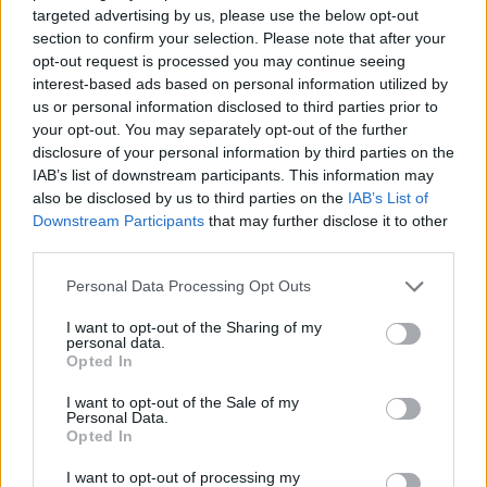
targeted advertising by us, please use the below opt-out
section to confirm your selection. Please note that after your
FE: A bátor stratégiának és a piros zászlónak
opt-out request is processed you may continue seeing
köszönhetően nyert Vandoorne
interest-based ads based on personal information utilized by
us or personal information disclosed to third parties prior to
your opt-out. You may separately opt-out of the further
disclosure of your personal information by third parties on the
IAB’s list of downstream participants. This information may
also be disclosed by us to third parties on the
IAB’s List of
Downstream Participants
that may further disclose it to other
third parties.
FE: Büntetésözön után Wehrlein a győztes
Please note that this website/app uses one or more Google
Personal Data Processing Opt Outs
services and may gather and store information including but
not limited to your visit or usage behaviour. You may click to
I want to opt-out of the Sharing of my
personal data.
grant or deny consent to Google and its third-party tags to
Opted In
Hallgasd meg a Formula Podcast
use your data for below specified purposes in below Google
legfrissebb adását!
consent section.
I want to opt-out of the Sale of my
Personal Data.
Opted In
I want to opt-out of processing my