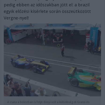
pedig ebben az időszakban jött el: a brazil
egyik előzési kísérlete során összeütközött
Vergne-nyel!
A csata a bokszban is folyt: Ennyi volt a különbség di Grassi és