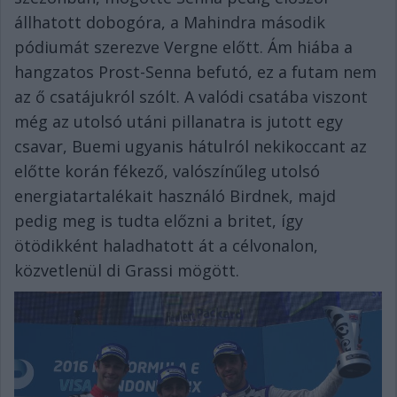
állhatott dobogóra, a Mahindra második
pódiumát szerezve Vergne előtt. Ám hiába a
hangzatos Prost-Senna befutó, ez a futam nem
az ő csatájukról szólt. A valódi csatába viszont
még az utolsó utáni pillanatra is jutott egy
csavar, Buemi ugyanis hátulról nekikoccant az
előtte korán fékező, valószínűleg utolsó
energiatartalékait használó Birdnek, majd
pedig meg is tudta előzni a britet, így
ötödikként haladhatott át a célvonalon,
közvetlenül di Grassi mögött.