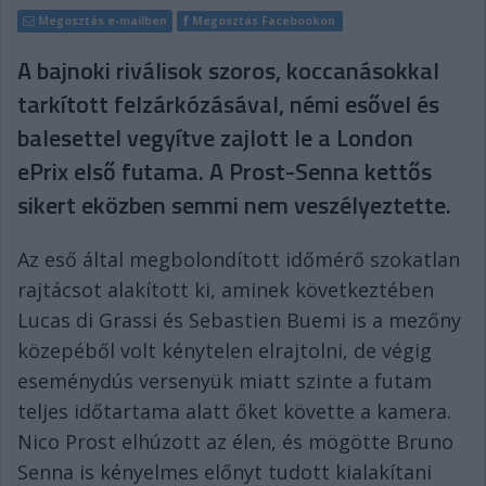
Megosztás e-mailben
Megosztás Facebookon
A bajnoki riválisok szoros, koccanásokkal
tarkított felzárkózásával, némi esővel és
balesettel vegyítve zajlott le a London
ePrix első futama. A Prost-Senna kettős
sikert eközben semmi nem veszélyeztette.
Az eső által megbolondított időmérő szokatlan
rajtácsot alakított ki, aminek következtében
Lucas di Grassi és Sebastien Buemi is a mezőny
közepéből volt kénytelen elrajtolni, de végig
eseménydús versenyük miatt szinte a futam
teljes időtartama alatt őket követte a kamera.
Nico Prost elhúzott az élen, és mögötte Bruno
Senna is kényelmes előnyt tudott kialakítani