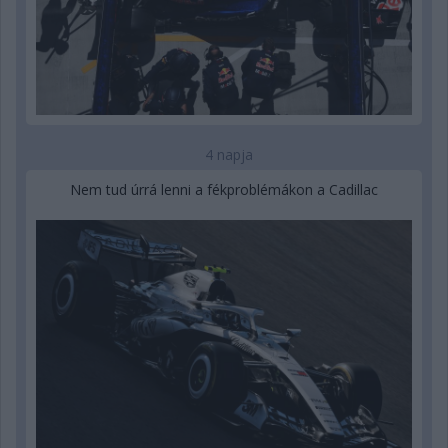
4 napja
Nem tud úrrá lenni a fékproblémákon a Cadillac