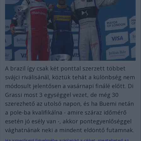
A brazil így csak két ponttal szerzett többet
svájci riválisánál, köztük tehát a különbség nem
módosult jelentősen a vasárnapi finálé előtt. Di
Grassi most 3 egységgel vezet, de még 30
szerezhető az utolsó napon, és ha Buemi netán
a pole-ba kvalifikálna - amire száraz időmérő
esetén jó esély van -, akkor pontegyenlőséggel
vághatnának neki a mindent eldöntő futamnak.
Ha ismerőseid figyelmébe ajánlanád a cikket, megteheted az