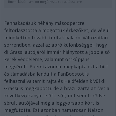
Buemi között, amikor megérkeztek az autócserére
Fennakadásuk néhány másodpercre
feltorlasztotta a mögöttük érkezőket, de végül
mindketten tovább tudtak haladni változatlan
sorrendben, azzal az apró különbséggel, hogy
di Grassi autójáról immár hiányzott a jobb első
kerék védőeleme, valamint orrkúpja is
megsérült. Buemi azonnal megkapta ezt a hírt
és támadásba lendült a FanBoostot is
felhasználva (amit rajta és Heidfelden kívül di
Grassi is megkapott), de a brazil zárta az ívet a
következő kanyar előtt, sőt, mit sem törődve
sérült autójával még a leggyorsabb kört is
megfutotta. Ezt azonban hamarosan Nelson