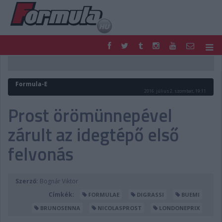
F1
PARC FERMÉ
FORMULA
MOTOR
Formula-E
NEMZETKÖZI
HAZAI
2016. július 2. szombat, 19:11
RETRO
EGYÉB
Prost örömünnepével
PODCAST
SHOP
zárult az idegtépő első
LIVE
TIPPJÁTÉK
DIGITÁLIS MAGAZIN
PONTÁLLÁSOK
felvonás
VERSENYNAPTÁRAK
Szerző:
Bognár Viktor
Címkék:
FORMULAE
DIGRASSI
BUEMI
BRUNOSENNA
NICOLASPROST
LONDONEPRIX