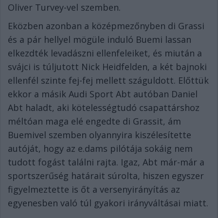
Oliver Turvey-vel szemben.
Eközben azonban a középmezőnyben di Grassi
és a pár hellyel mögüle induló Buemi lassan
elkezdték levadászni ellenfeleiket, és miután a
svájci is túljutott Nick Heidfelden, a két bajnoki
ellenfél szinte fej-fej mellett száguldott. Előttük
ekkor a másik Audi Sport Abt autóban Daniel
Abt haladt, aki kötelességtudó csapattárshoz
méltóan maga elé engedte di Grassit, ám
Buemivel szemben olyannyira kiszélesítette
autóját, hogy az e.dams pilótája sokáig nem
tudott fogást találni rajta. Igaz, Abt már-már a
sportszerűség határait súrolta, hiszen egyszer
figyelmeztette is őt a versenyirányítás az
egyenesben való túl gyakori irányváltásai miatt.