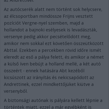
az Andrettivel.
Az autócserék alatt nem történt sok helycsere,
az élcsoportban mindössze Frijns vesztett
pozíciót Vergne-nyel szemben, majd a
hollandot a bajnoki esélyesek is levadászták,
versenye pedig akkor pecsételődött meg,
amikor nem sokkal ezt követően összeütközött
Abttal. Ezekben a percekben rövid időre ismét
eleredt az eső a pálya felett, és amikor a német
a külső íven bebújt a holland mellé, a két autó
összeért - ennek hatására Abt kezéből
kicsúszott az irányítás és nekicsapódott az
Andrettinek, ezzel mindkettőjüket kiütve a
versenyből.
A biztonsági autónak is pályára kellett lépnie a
történtek miatt, ezzel a már egyébként is