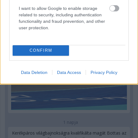
1 napja
I want to allow Google to enable storage
related to security, including authentication
Óriási bevétel-visszaesést könyvelhetett el az F1 a
functionality and fraud prevention, and other
második negyedévben
user protection.
CONFIRM
Data Deletion
Data Access
Privacy Policy
1 napja
Kerékpáros világbajnokságra kvalifikálta magát Bottas az