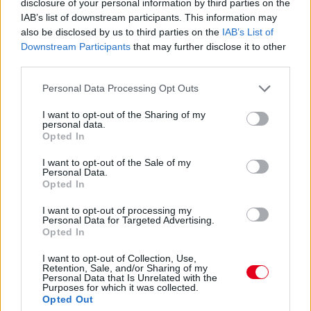
disclosure of your personal information by third parties on the
IAB’s list of downstream participants. This information may
also be disclosed by us to third parties on the
IAB’s List of
Downstream Participants
that may further disclose it to other
third parties.
Please note that this website/app uses one or more Google
Personal Data Processing Opt Outs
services and may gather and store information including but
not limited to your visit or usage behaviour. You may click to
I want to opt-out of the Sharing of my
personal data.
21 órája
grant or deny consent to Google and its third-party tags to
Opted In
use your data for below specified purposes in below Google
MotoGP: Bezzecchi közel egy másodpercet javított a
consent section.
I want to opt-out of the Sale of my
körrekordon
Personal Data.
Opted In
I want to opt-out of processing my
Personal Data for Targeted Advertising.
Opted In
I want to opt-out of Collection, Use,
Retention, Sale, and/or Sharing of my
Personal Data that Is Unrelated with the
Purposes for which it was collected.
Opted Out