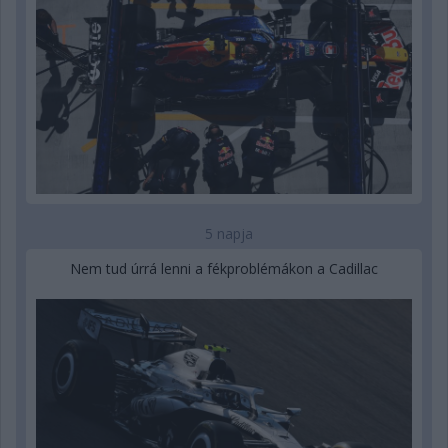
5 napja
Nem tud úrrá lenni a fékproblémákon a Cadillac