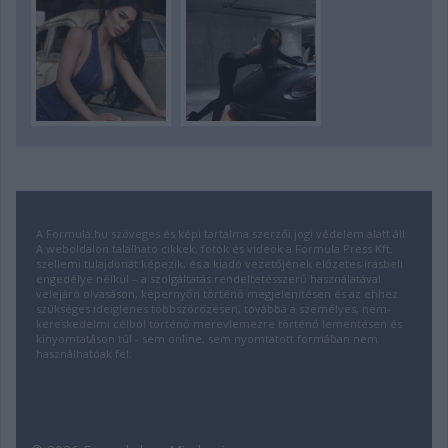
A Formula.hu szöveges és képi tartalma szerzői jogi védelem alatt áll.
A weboldalon található cikkek, fotók és videók a Formula Press Kft.
szellemi tulajdonát képezik, és a kiadó vezetőjének előzetes írásbeli
engedélye nélkül – a szolgáltatás rendeltetésszerű használatával
velejáró olvasáson, képernyőn történő megjelenítésen és az ehhez
szükséges ideiglenes többszörözésen, továbbá a személyes, nem-
kereskedelmi célból történő merevlemezre történő lementésen és
kinyomtatáson túl - sem online, sem nyomtatott formában nem
használhatóak fel.