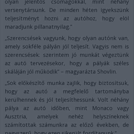
olyan jelentős csomagokkal, mint néhány
versenytársunk. De minden héten igyekszünk
teljesítményt hozni az autóhoz, hogy elöl
maradjunk pillanatnyilag.”
„Szerencsések vagyunk, hogy olyan autónk van,
amely sokféle pályán jól teljesít. Vagyis nem is
szerencsések: szerintem jó munkát végeztünk
az autó tervezésekor, hogy a pályák széles
skáláján jól működik” – magyarázta Shovlin.
„Sok előkészítő munka zajlik, hogy biztosítsuk,
hogy az autó a megfelelő tartományba
kerülhennek és jól teljesíthessünk. Volt néhány
pálya az autó időben, mint Monaco vagy
Ausztria, amelyek nehéz helyszíneknek
számítottak számunkra az előző években, de
nagyszerű, hogy ezen sikerült fordítanunk.”