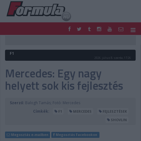
F1
PARC FERMÉ
FORMULA
MOTOR
F1
NEMZETKÖZI
HAZAI
2026. július 8. szerda, 17:26
RETRO
EGYÉB
Mercedes: Egy nagy
PODCAST
SHOP
helyett sok kis fejlesztés
LIVE
TIPPJÁTÉK
DIGITÁLIS MAGAZIN
PONTÁLLÁSOK
VERSENYNAPTÁRAK
Szerző:
Balogh Tamás; Fotó: Mercedes
Címkék:
F1
MERCEDES
FEJLESZTÉSEK
SHOVLIN
Megosztás e-mailben
Megosztás Facebookon