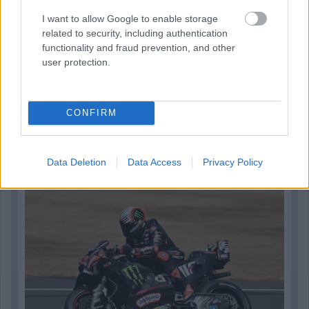
I want to allow Google to enable storage
related to security, including authentication
functionality and fraud prevention, and other
user protection.
CONFIRM
1 napja
MotoGP: Bezzecchi közel egy másodpercet javított a
Data Deletion
Data Access
Privacy Policy
körrekordon