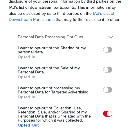
disclosure of your personal information by third parties on the
IAB’s list of downstream participants. This information may
also be disclosed by us to third parties on the
IAB’s List of
Downstream Participants
that may further disclose it to other
third parties.
Please note that this website/app uses one or more Google
Personal Data Processing Opt Outs
services and may gather and store information including but
not limited to your visit or usage behaviour. You may click to
I want to opt-out of the Sharing of my
Kövess minket a Facebookon
personal data.
grant or deny consent to Google and its third-party tags to
Opted In
use your data for below specified purposes in below Google
consent section.
I want to opt-out of the Sale of my
Personal Data.
Opted In
Parc Fermé
I want to opt-out of processing my
Personal Data for Targeted Advertising.
Opted In
17 órája
I want to opt-out of Collection, Use,
Az F1-es Német Nagydíj „mindenképpen megvalósul”
Retention, Sale, and/or Sharing of my
Domenicali szerint
Personal Data that Is Unrelated with the
Purposes for which it was collected.
Opted Out