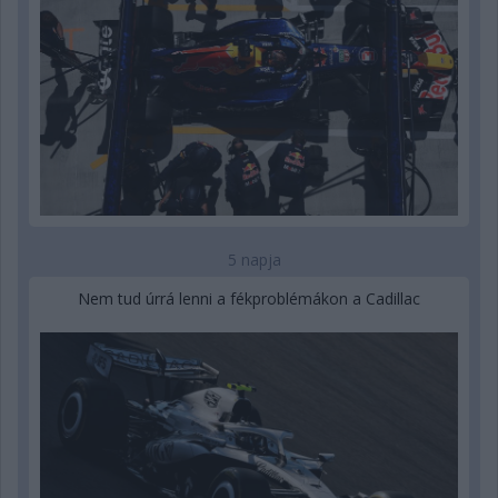
5 napja
Nem tud úrrá lenni a fékproblémákon a Cadillac