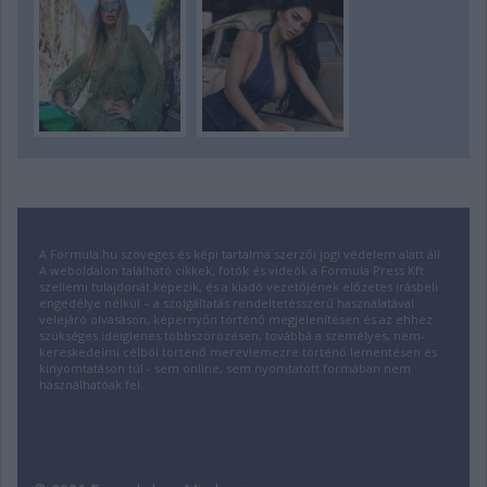
A Formula.hu szöveges és képi tartalma szerzői jogi védelem alatt áll.
A weboldalon található cikkek, fotók és videók a Formula Press Kft.
szellemi tulajdonát képezik, és a kiadó vezetőjének előzetes írásbeli
engedélye nélkül – a szolgáltatás rendeltetésszerű használatával
velejáró olvasáson, képernyőn történő megjelenítésen és az ehhez
szükséges ideiglenes többszörözésen, továbbá a személyes, nem-
kereskedelmi célból történő merevlemezre történő lementésen és
kinyomtatáson túl - sem online, sem nyomtatott formában nem
használhatóak fel.