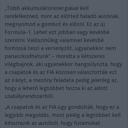
„Több akkumulátorenergiával kell
rendelkezned, mint az előtted haladó autónak,
megnyomod a gombot és előzöl. Ez az új
Formula–1. Lehet ezt jobban vagy kevésbé
szeretni. Valószínűleg valamivel kevésbé
fontossá teszi a versenyzőt, ugyanakkor nem
panaszkodhatunk” – mondta a kétszeres
világbajnok, aki ugyanakkor hangsúlyozta, hogy
a csapatok és az FIA közösen választották ezt
az irányt, a mezőny feladata pedig jelenleg az,
hogy a lehető legtöbbet hozza ki az adott
szabályrendszerből.
„A csapatok és az FIA úgy gondolták, hogy ez a
legjobb megoldás, most pedig a legtöbbet kell
kihoznunk az autóból, hogy futamokat