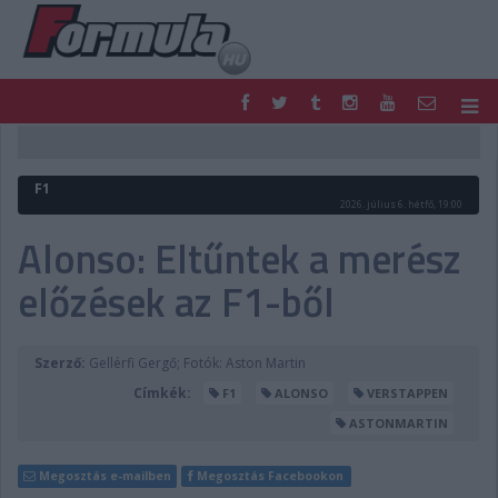
F1
PARC FERMÉ
FORMULA
MOTOR
F1
NEMZETKÖZI
HAZAI
2026. július 6. hétfő, 19:00
RETRO
EGYÉB
Alonso: Eltűntek a merész
PODCAST
SHOP
előzések az F1-ből
LIVE
TIPPJÁTÉK
DIGITÁLIS MAGAZIN
PONTÁLLÁSOK
VERSENYNAPTÁRAK
Szerző:
Gellérfi Gergő; Fotók: Aston Martin
Címkék:
F1
ALONSO
VERSTAPPEN
ASTONMARTIN
Megosztás e-mailben
Megosztás Facebookon