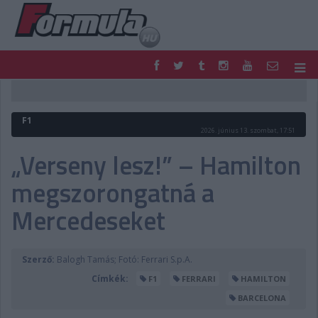
F1
PARC FERMÉ
FORMULA
MOTOR
F1
NEMZETKÖZI
HAZAI
2026. június 13. szombat, 17:51
RETRO
EGYÉB
„Verseny lesz!” – Hamilton
PODCAST
SHOP
megszorongatná a
LIVE
TIPPJÁTÉK
DIGITÁLIS MAGAZIN
PONTÁLLÁSOK
Mercedeseket
VERSENYNAPTÁRAK
Szerző:
Balogh Tamás; Fotó: Ferrari S.p.A.
Címkék:
F1
FERRARI
HAMILTON
BARCELONA