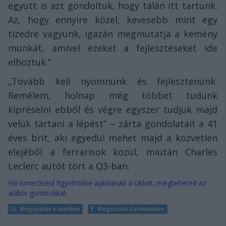
együtt is azt gondoltuk, hogy talán itt tartunk.
Az, hogy ennyire közel, kevesebb mint egy
tizedre vagyunk, igazán megmutatja a kemény
munkát, amivel ezeket a fejlesztéseket ide
elhoztuk.”
„Tovább kell nyomnunk és fejlesztenünk.
Remélem, holnap még többet tudunk
kipréselni ebből és végre egyszer tudjuk majd
velük tartani a lépést” – zárta gondolatait a 41
éves brit, aki egyedül mehet majd a közvetlen
elejéből a ferrarisok közül, miután Charles
Leclerc autót tört a Q3-ban.
Ha ismerőseid figyelmébe ajánlanád a cikket, megteheted az
alábbi gombokkal:
Megosztás e-mailben
Megosztás Facebookon