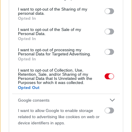
McLarennél, nem borítaná fel Verstappenért
services and may gather and store information including but
not limited to your visit or usage behaviour. You may click to
I want to opt-out of the Sharing of my
personal data.
grant or deny consent to Google and its third-party tags to
Opted In
use your data for below specified purposes in below Google
consent section.
I want to opt-out of the Sale of my
Personal Data.
Opted In
I want to opt-out of processing my
Personal Data for Targeted Advertising.
Opted In
I want to opt-out of Collection, Use,
Retention, Sale, and/or Sharing of my
Personal Data that Is Unrelated with the
Purposes for which it was collected.
Opted Out
1 napja
Google consents
Megvan, mikor kezdődik az F1-es Bahreini Nagydíj
I want to allow Google to enable storage
Malajziában
related to advertising like cookies on web or
device identifiers in apps.