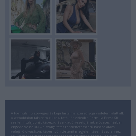
A Formula.hu szöveges és képi tartalma szerzői jogi védelem alatt áll.
A weboldalon található cikkek, fotók és videók a Formula Press Kft.
szellemi tulajdonát képezik, és a kiadó vezetőjének előzetes írásbeli
engedélye nélkül – a szolgáltatás rendeltetésszerű használatával
velejáró olvasáson, képernyőn történő megjelenítésen és az ehhez
szükséges ideiglenes többszörözésen, továbbá a személyes, nem-