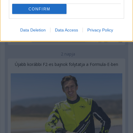
CONFIRM
Data Deletion
Data Access
Privacy Policy
2 napja
Újabb korábbi F2-es bajnok folytatja a Formula-E-ben