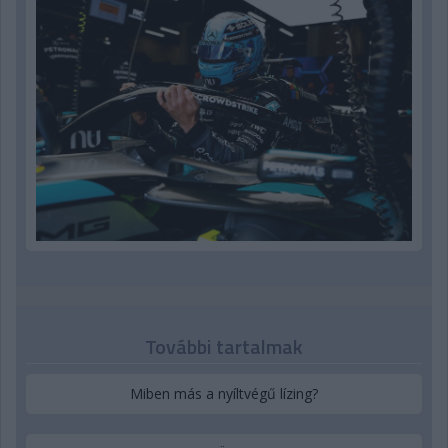
További tartalmak
Miben más a nyíltvégű lízing?