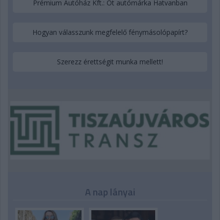
Prémium Autóház Kft.: Öt autómárka Hatvanban
Hogyan válasszunk megfelelő fénymásolópapírt?
Szerezz érettségit munka mellett!
A nap lányai