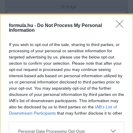
10 órája
Montoya szerint Antonelli kedvessége sem segít
Russellen
formula.hu -
Do Not Process My Personal
Information
If you wish to opt-out of the sale, sharing to third parties, or
processing of your personal or sensitive information for
targeted advertising by us, please use the below opt-out
section to confirm your selection. Please note that after your
opt-out request is processed you may continue seeing
interest-based ads based on personal information utilized by
us or personal information disclosed to third parties prior to
your opt-out. You may separately opt-out of the further
disclosure of your personal information by third parties on the
IAB’s list of downstream participants. This information may
also be disclosed by us to third parties on the
IAB’s List of
Downstream Participants
that may further disclose it to other
1 napja
third parties.
Hakkinen megtartaná a Norris-Piastri párost a
Please note that this website/app uses one or more Google
Personal Data Processing Opt Outs