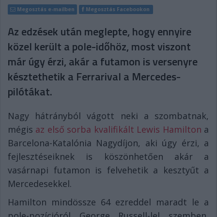
Megosztás e-mailben
Megosztás Facebookon
Az edzések után meglepte, hogy ennyire
közel került a pole-időhöz, most viszont
már úgy érzi, akár a futamon is versenyre
késztethetik a Ferrarival a Mercedes-
pilótákat.
Nagy hátrányból vágott neki a szombatnak,
mégis
az első sorba kvalifikált Lewis Hamilton
a
Barcelona-Katalónia Nagydíjon, aki úgy érzi, a
fejlesztéseiknek is köszönhetően akár a
vasárnapi futamon is felvehetik a kesztyűt a
Mercedesekkel.
Hamilton mindössze 64 ezreddel maradt le a
pole-pozícióról George Russell-lel szemben,