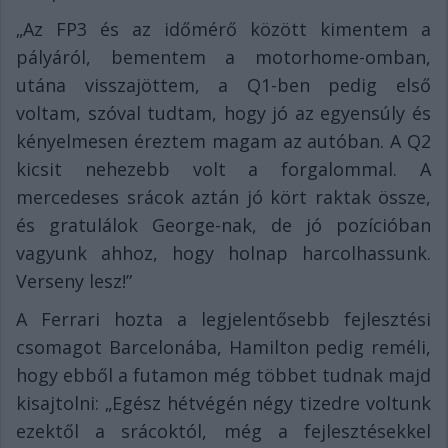
„Az FP3 és az időmérő között kimentem a
pályáról, bementem a motorhome-omban,
utána visszajöttem, a Q1-ben pedig első
voltam, szóval tudtam, hogy jó az egyensúly és
kényelmesen éreztem magam az autóban. A Q2
kicsit nehezebb volt a forgalommal. A
mercedeses srácok aztán jó kört raktak össze,
és gratulálok George-nak, de jó pozícióban
vagyunk ahhoz, hogy holnap harcolhassunk.
Verseny lesz!”
A Ferrari hozta a legjelentősebb fejlesztési
csomagot Barcelonába, Hamilton pedig reméli,
hogy ebből a futamon még többet tudnak majd
kisajtolni: „Egész hétvégén négy tizedre voltunk
ezektől a srácoktól, még a fejlesztésekkel