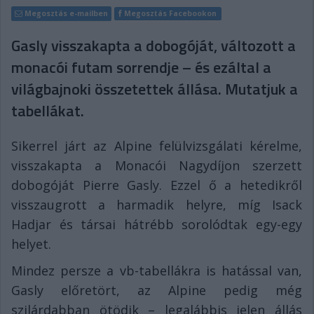
Megosztás e-mailben
Megosztás Facebookon
Gasly visszakapta a dobogóját, változott a
monacói futam sorrendje – és ezáltal a
világbajnoki összetettek állása. Mutatjuk a
tabellákat.
Sikerrel járt az Alpine felülvizsgálati kérelme,
visszakapta a Monacói Nagydíjon szerzett
dobogóját Pierre Gasly. Ezzel ő a hetedikről
visszaugrott a harmadik helyre, míg Isack
Hadjar és társai hátrébb sorolódtak egy-egy
helyet.
Mindez persze a vb-tabellákra is hatással van,
Gasly előretört, az Alpine pedig még
szilárdabban ötödik – legalábbis jelen állás