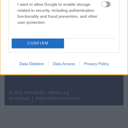
I want to allow Google to enable storage
related to security, including authentication
functionality and fraud prevention, and other
user protection.
A Formula.hu szöveges és képi tartalma szerzői jogi védelem alatt áll.
A weboldalon található cikkek, fotók és videók a Formula Press Kft.
szellemi tulajdonát képezik, és a kiadó vezetőjének előzetes írásbeli
CONFIRM
engedélye nélkül – a szolgáltatás rendeltetésszerű használatával
velejáró olvasáson, képernyőn történő megjelenítésen és az ehhez
szükséges ideiglenes többszörözésen, továbbá a személyes, nem-
kereskedelmi célból történő merevlemezre történő lementésen és
kinyomtatáson túl - sem online, sem nyomtatott formában nem
Data Deletion
Data Access
Privacy Policy
használhatóak fel.
© 2026 Formula.hu - Minden jog
fenntartva! | Fejlesztette:
insource.hu