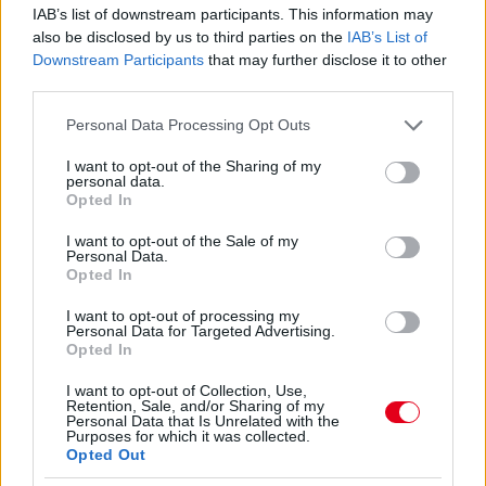
IAB’s list of downstream participants. This information may
also be disclosed by us to third parties on the
IAB’s List of
Downstream Participants
that may further disclose it to other
További tartalmak
third parties.
Please note that this website/app uses one or more Google
Personal Data Processing Opt Outs
Az üzleti technológia új arculata
services and may gather and store information including but
not limited to your visit or usage behaviour. You may click to
I want to opt-out of the Sharing of my
personal data.
grant or deny consent to Google and its third-party tags to
Opted In
A lucfenyő deszka felhasználási lehetőségei
use your data for below specified purposes in below Google
consent section.
I want to opt-out of the Sale of my
Personal Data.
Miben más a nyíltvégű lízing?
Opted In
I want to opt-out of processing my
Personal Data for Targeted Advertising.
Prémium Autóház Kft.: Öt autómárka Hatvanban
Opted In
I want to opt-out of Collection, Use,
Retention, Sale, and/or Sharing of my
Personal Data that Is Unrelated with the
Purposes for which it was collected.
Opted Out