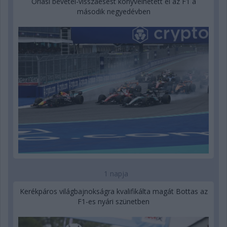
Óriási bevétel-visszaesést könyvelhetett el az F1 a
második negyedévben
1 napja
Kerékpáros világbajnokságra kvalifikálta magát Bottas az
F1-es nyári szünetben