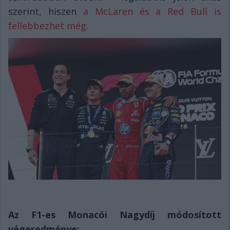
szerint, hiszen
a McLaren és a Red Bull is
fellebbezhet még
.
Az F1-es Monacói Nagydíj módosított
végeredménye: