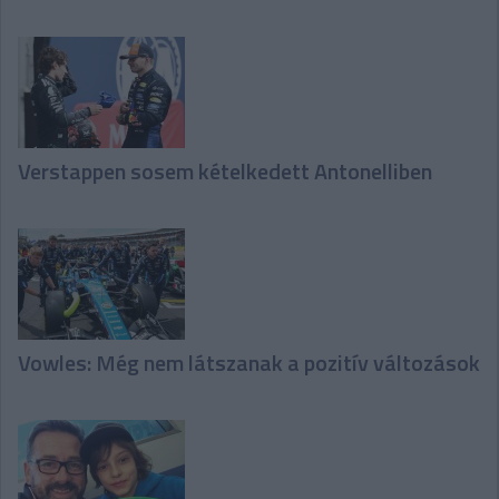
Verstappen sosem kételkedett Antonelliben
Vowles: Még nem látszanak a pozitív változások