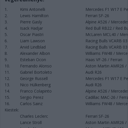
1.
Kimi Antonelli
Mercedes F1 W17 E P
2.
Lewis Hamilton
Ferrari SF-26
3.
Pierre Gasly
Alpine A526 / Mercede
4.
Isack Hadjar
Red Bull RB22 / Red Bu
5.
Oscar Piastri
McLaren MCL40 / Mer
6.
Liam Lawson
Racing Bulls VCARB 03 
7.
Arvid Lindblad
Racing Bulls VCARB 03 
8.
Alexander Albon
Williams FW48 / Merc
9.
Esteban Ocon
Haas VF-26 / Ferrari
10.
Fernando Alonso
Aston Martin AMR26 /
11.
Gabriel Bortoleto
Audi R26
12.
George Russell
Mercedes F1 W17 E P
13.
Nico Hülkenberg
Audi R26
14.
Franco Colapinto
Alpine A526 / Mercede
15.
Sergio Perez
Cadillac MAC-26 / Ferra
16.
Carlos Sainz
Williams FW48 / Merc
Kiestek:
Charles Leclerc
Ferrari SF-26
Lance Stroll
Aston Martin AMR26 /