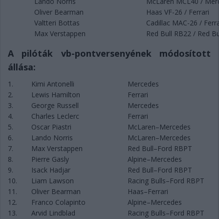
Lando Norris
McLaren MCL40 / Mer
Oliver Bearman
Haas VF-26 / Ferrari
Valtteri Bottas
Cadillac MAC-26 / Ferra
Max Verstappen
Red Bull RB22 / Red Bu
A pilóták vb-pontversenyének módosított
állása:
1.
Kimi Antonelli
Mercedes
2.
Lewis Hamilton
Ferrari
3.
George Russell
Mercedes
4.
Charles Leclerc
Ferrari
5.
Oscar Piastri
McLaren–Mercedes
6.
Lando Norris
McLaren–Mercedes
7.
Max Verstappen
Red Bull–Ford RBPT
8.
Pierre Gasly
Alpine–Mercedes
9.
Isack Hadjar
Red Bull–Ford RBPT
10.
Liam Lawson
Racing Bulls–Ford RBPT
11.
Oliver Bearman
Haas–Ferrari
12.
Franco Colapinto
Alpine–Mercedes
13.
Arvid Lindblad
Racing Bulls–Ford RBPT