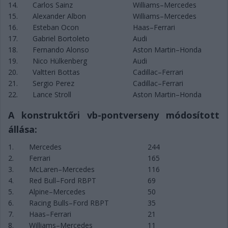
14.
Carlos Sainz
Williams–Mercedes
15.
Alexander Albon
Williams–Mercedes
16.
Esteban Ocon
Haas–Ferrari
17.
Gabriel Bortoleto
Audi
18.
Fernando Alonso
Aston Martin–Honda
19.
Nico Hülkenberg
Audi
20.
Valtteri Bottas
Cadillac–Ferrari
21.
Sergio Perez
Cadillac–Ferrari
22.
Lance Stroll
Aston Martin–Honda
A konstruktőri vb-pontverseny módosított
állása:
1.
Mercedes
244
2.
Ferrari
165
3.
McLaren–Mercedes
116
4.
Red Bull–Ford RBPT
69
5.
Alpine–Mercedes
50
6.
Racing Bulls–Ford RBPT
35
7.
Haas–Ferrari
21
8.
Williams–Mercedes
11