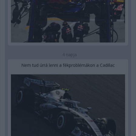
4 napja
Nem tud úrrá lenni a fékproblémákon a Cadillac