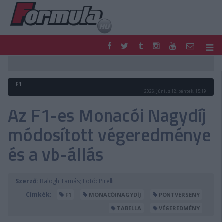
F1
PARC FERMÉ
FORMULA
MOTOR
F1
NEMZETKÖZI
HAZAI
2026. június 12. péntek, 15:19
RETRO
EGYÉB
Az F1-es Monacói Nagydíj
PODCAST
SHOP
módosított végeredménye
LIVE
TIPPJÁTÉK
DIGITÁLIS MAGAZIN
PONTÁLLÁSOK
és a vb-állás
VERSENYNAPTÁRAK
Szerző:
Balogh Tamás; Fotó: Pirelli
Címkék:
F1
MONACÓINAGYDÍJ
PONTVERSENY
TABELLA
VÉGEREDMÉNY