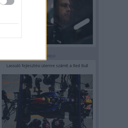
3 napja
Lassuló fejlesztési ütemre számít a Red Bull