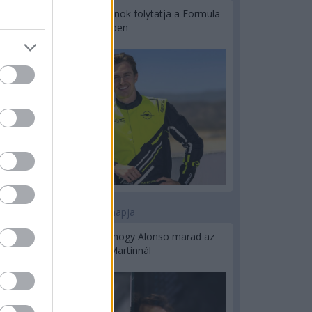
Újabb korábbi F2-es bajnok folytatja a Formula-
E-ben
2 napja
Newey biztos benne, hogy Alonso marad az
Aston Martinnál