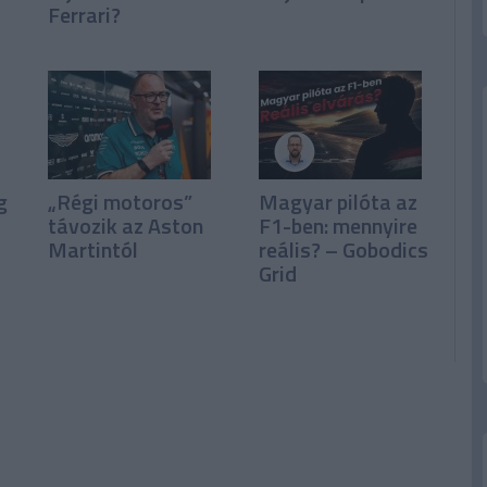
Ferrari?
g
„Régi motoros”
Magyar pilóta az
távozik az Aston
F1-ben: mennyire
Martintól
reális? – Gobodics
Grid