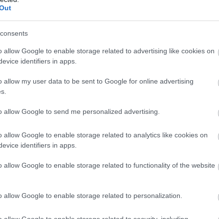
Out
kát, amit a csapat elvár tőlem, hasznos
ak lehet, alkalmazkodjak az autóhoz. Ha ezt
consents
sz csapat számára pozitív edzés lesz,
o allow Google to enable storage related to advertising like cookies on
evice identifiers in apps.
 kell átadnia az autóját az első edzésen egy
o allow my user data to be sent to Google for online advertising
 egyike sem volt erre igazán alkalmas – vagy a
s.
tessége, vagy a szezonnyitó mivolt miatt –, nem
to allow Google to send me personalized advertising.
pat, az Aston Martin ültetett be egy juniort:
et.
o allow Google to enable storage related to analytics like cookies on
evice identifiers in apps.
eted az alábbi gombokkal:
o allow Google to enable storage related to functionality of the website
o allow Google to enable storage related to personalization.
o allow Google to enable storage related to security, including