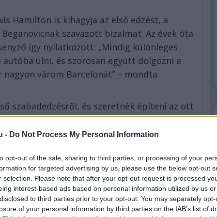
is Hamilton is kihagyja az első edzést, a
no Beganovicnak szavazott bizalmat. Az évek óta
enyző így nyilatkozott: „Mindig különleges
a autóba ülni, és szorosan együtt dolgozni a
ár nagyon várom Barcelonát” – mondta
ső szabadedzésről, és szeretnék építeni az ott
 még jobban összeálljon minden.
agyon új számomra a szabályváltozások és az
u -
Do Not Process My Personal Information
 elsődleges célom, hogy a lehető
to opt-out of the sale, sharing to third parties, or processing of your per
formation for targeted advertising by us, please use the below opt-out s
r selection. Please note that after your opt-out request is processed y
eing interest-based ads based on personal information utilized by us or
disclosed to third parties prior to your opt-out. You may separately opt-
losure of your personal information by third parties on the IAB’s list of