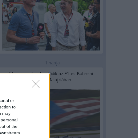
1 napja
Megvan, mikor kezdődik az F1-es Bahreini
Nagydíj Malajziában
sonal or
ection to
ou may
 personal
out of the
 downstream