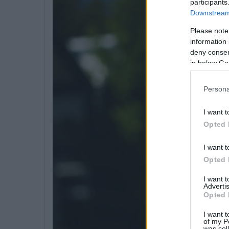
participants
Downstream 
Please note
information 
deny consent
in below Go
Persona
I want t
Opted 
I want t
Opted 
I want 
Advertis
Opted 
I want t
of my P
was col