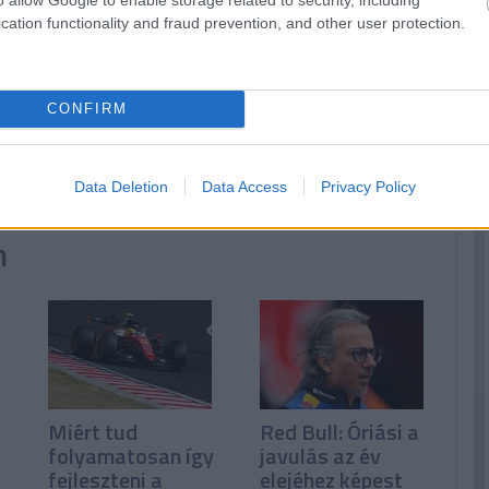
cation functionality and fraud prevention, and other user protection.
CONFIRM
Data Deletion
Data Access
Privacy Policy
n
Miért tud
Red Bull: Óriási a
folyamatosan így
javulás az év
fejleszteni a
elejéhez képest