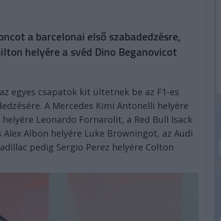
oncot a barcelonai első szabadedzésre,
milton helyére a svéd Dino Beganovicot
 az egyes csapatok kit ültetnek be az F1-es
dedzésére. A Mercedes Kimi Antonelli helyére
 helyére Leonardo Fornarolit, a Red Bull Isack
s Alex Albon helyére Luke Browningot, az Audi
adillac pedig Sergio Perez helyére Colton