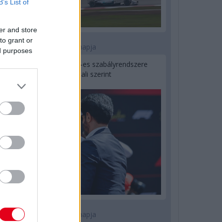
B’s List of
er and store
to grant or
2 napja
ed purposes
Ilyen lehet a jövő F1-es szabályrendszere
Domenicali szerint
2 napja