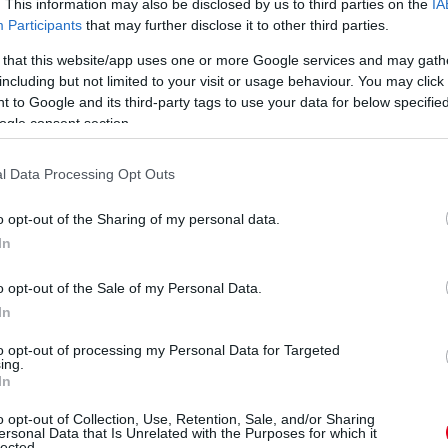
. This information may also be disclosed by us to third parties on the
IA
Participants
that may further disclose it to other third parties.
 that this website/app uses one or more Google services and may gath
including but not limited to your visit or usage behaviour. You may click 
 to Google and its third-party tags to use your data for below specifi
ogle consent section.
l Data Processing Opt Outs
o opt-out of the Sharing of my personal data.
In
o opt-out of the Sale of my Personal Data.
In
to opt-out of processing my Personal Data for Targeted
ing.
In
o opt-out of Collection, Use, Retention, Sale, and/or Sharing
ersonal Data that Is Unrelated with the Purposes for which it
lected.