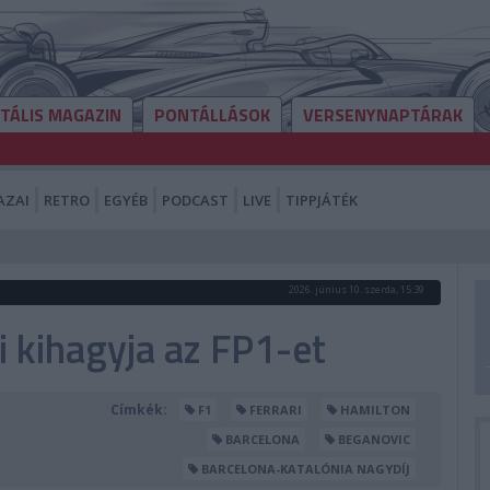
ITÁLIS MAGAZIN
PONTÁLLÁSOK
VERSENYNAPTÁRAK
AZAI
RETRO
EGYÉB
PODCAST
LIVE
TIPPJÁTÉK
2026. június 10. szerda, 15:39
i kihagyja az FP1-et
Címkék:
F1
FERRARI
HAMILTON
BARCELONA
BEGANOVIC
BARCELONA-KATALÓNIA NAGYDÍJ