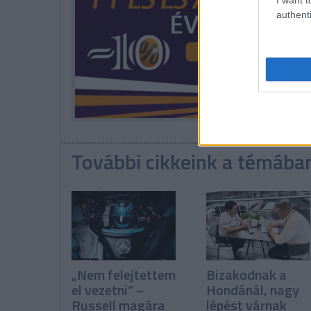
authenti
További cikkeink a témába
„Nem felejtettem
Bizakodnak a
el vezetni” –
Hondánál, nagy
Russell magára
lépést várnak