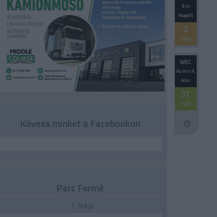
Brit
Nagydíj
2
nap
WEC
Austini 6
órás
31
nap
Kövess minket a Facebookon
Parc Fermé
1 órája