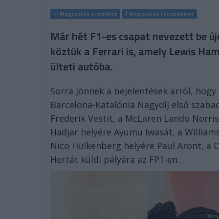
Megosztás e-mailben
Megosztás Facebookon
Már hét F1-es csapat nevezett be új
köztük a Ferrari is, amely Lewis Ha
ülteti autóba.
Sorra jönnek a bejelentések arról, hogy
Barcelona-Katalónia Nagydíj első szaba
Frederik Vestit, a McLaren Lando Norris
Hadjar helyére Ayumu Iwasát, a William
Nico Hülkenberg helyére Paul Aront, a C
Hertát küldi pályára az FP1-en.