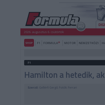
DIG
2026. augusztus 6. csütörtök
SHOP
F1
FORMULA
MOTOR
NEMZETKÖZI
H
F1
Hamilton a hetedik, ak
Szerző:
Gellérfi Gergő; Fotók: Ferrari