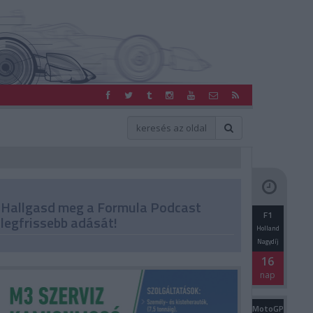
Hallgasd meg a Formula Podcast
F1
legfrissebb adását!
Holland
Nagydíj
16
nap
MotoGP