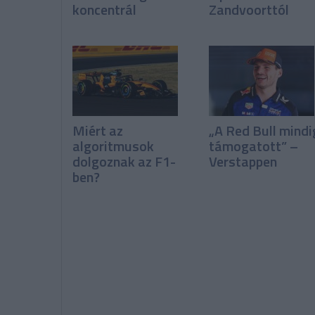
koncentrál
Zandvoorttól
Miért az
„A Red Bull mindi
algoritmusok
támogatott” –
dolgoznak az F1-
Verstappen
ben?