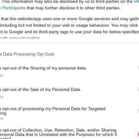
metriai adatokat a csapat mérnökeivel együtt
. This information may also be disclosed by us to third parties on the
IA
Participants
that may further disclose it to other third parties.
 that this website/app uses one or more Google services and may gath
n, és a féktechnológiáival a rajtrács minden
including but not limited to your visit or usage behaviour. You may click 
orán a Formula-1-es csapatok továbbra is a
 to Google and its third-party tags to use your data for below specifi
ogle consent section.
smerve azok megbízhatóságát, innovativitását
soport továbbra is befektet az innovációba, a
l Data Processing Opt Outs
be, miközben folytatja együttműködését a
ormula-1-es csapattal.”
o opt-out of the Sharing of my personal data.
In
kiesésével
hátracsúszott a vb-tabella negyedik
ársa, Lewis Hamilton is megelőzte őt (aki
o opt-out of the Sale of my Personal Data.
 összetettben).
In
eted az alábbi gombokkal:
to opt-out of processing my Personal Data for Targeted
ing.
In
o opt-out of Collection, Use, Retention, Sale, and/or Sharing
ersonal Data that Is Unrelated with the Purposes for which it
lected.