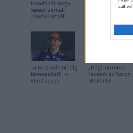
Hondánál, nagy
folyamatosan íg
authenti
lépést várnak
fejleszteni a
Zandvoorttól
Ferrari?
„A Red Bull mindig
„Régi motoros”
támogatott” –
távozik az Aston
Verstappen
Martintól