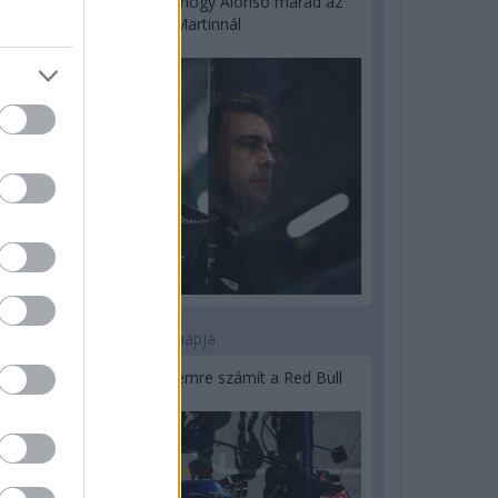
Newey biztos benne, hogy Alonso marad az
Aston Martinnál
2 napja
Lassuló fejlesztési ütemre számít a Red Bull