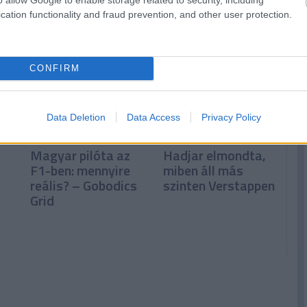
y
javulás az év
algoritmusok
cation functionality and fraud prevention, and other user protection.
elejéhez képest
dolgoznak az F1-
ben?
CONFIRM
Data Deletion
Data Access
Privacy Policy
Magyar pilóta az
Hadjar elmondta,
F1-ben: mennyire
miben áll más
reális? – Gobodics
szinten Verstappen
Grid