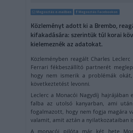
Megosztás e-mailben
Megosztás Facebookon
Közleményt adott ki a Brembo, reagá
kifakadására: szerintük túl korai kö
kielemeznék az adatokat.
Közleményben reagált Charles Leclerc 
Ferrari fékbeszállító partnerét megle
hogy nem ismerik a problémák okát, 
következtetést levonni.
Leclerc a Monacói Nagydíj hajrájában e
falba az utolsó kanyarban, ami után
fogalmazott, hogy nem fogja magára vál
valamit, amit aztán a nyilatkozataiban i
A monacói pilóta már két hete Mont