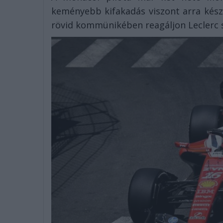
keményebb kifakadás viszont arra készt
rövid kommünikében reagáljon Leclerc s