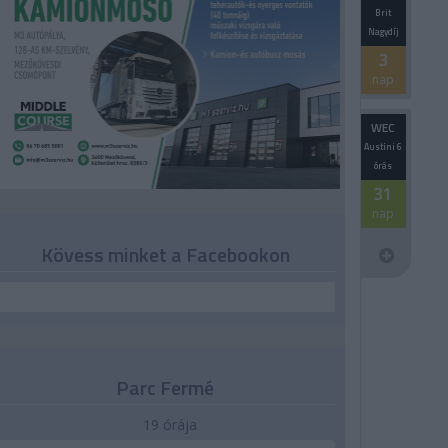
Brit
Nagydíj
3
nap
WEC
Austini 6
órás
31
nap
Kövess minket a Facebookon
Parc Fermé
19 órája