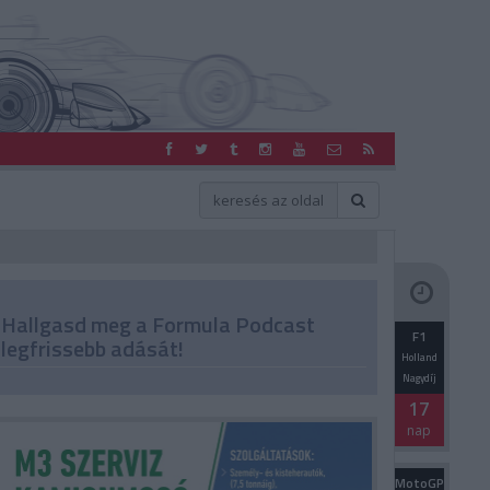
Hallgasd meg a Formula Podcast
F1
legfrissebb adását!
Holland
Nagydíj
17
nap
MotoGP