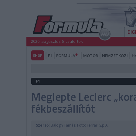
DIG
2026. augusztus 6. csütörtök
SHOP
F1
FORMULA
MOTOR
NEMZETKÖZI
H
F1
Meglepte Leclerc „korai
fékbeszállítót
Szerző:
Balogh Tamás; Fotó: Ferrari S.p.A.