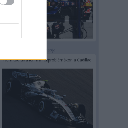
2 napja
Nem tud úrrá lenni a fékproblémákon a Cadillac