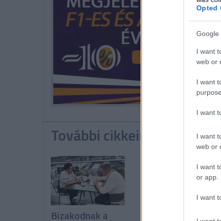
Opted 
Google 
I want t
web or d
I want t
purpose
I want 
További cikkeink a témába
I want t
web or d
I want t
or app.
I want t
Bizakodnak a
Miért tud
I want t