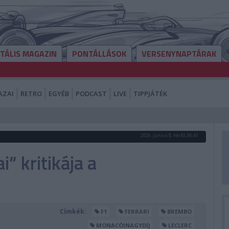
ITÁLIS MAGAZIN
PONTÁLLÁSOK
VERSENYNAPTÁRAK
AZAI
RETRO
EGYÉB
PODCAST
LIVE
TIPPJÁTÉK
2026. június 8. hétfő, 06:41
” kritikája a
Címkék:
F1
FERRARI
BREMBO
MONACÓINAGYDÍJ
LECLERC