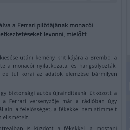
lva a Ferrari pilótájának monacói
vetkeztetéseket levonni, mielőtt
kiesése utáni kemény kritikájára a Brembo: a
pte a monacói nyilatkozata, és hangsúlyozták,
de túl korai az adatok elemzése bármilyen
gy biztonsági autós újraindításnál ütközött a
 a Ferrari versenyzője már a rádióban úgy
lalni a felelősséget, a fékekkel nem stimmelt
s elismételt.
realban is küzdött a fékekkel, a mostani