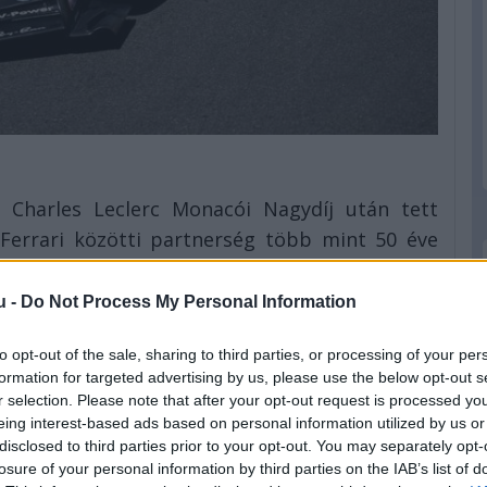
Charles Leclerc Monacói Nagydíj után tett
 Ferrari közötti partnerség több mint 50 éve
üli más márkákra is, beleértve az AP Racing
ítóit, megerősítve a hosszú távú együttműködés
u -
Do Not Process My Personal Information
 olvasható a Formula.hu-hoz is eljuttatott
to opt-out of the sale, sharing to third parties, or processing of your per
formation for targeted advertising by us, please use the below opt-out s
ri Charles Leclerc által tapasztalt problémák
r selection. Please note that after your opt-out request is processed y
eing interest-based ads based on personal information utilized by us or
yértelmű műszaki következtetéseket vonjunk le,
disclosed to third parties prior to your opt-out. You may separately opt-
t elemezték volna. Ilyen esetekben a baleset
losure of your personal information by third parties on the IAB’s list of