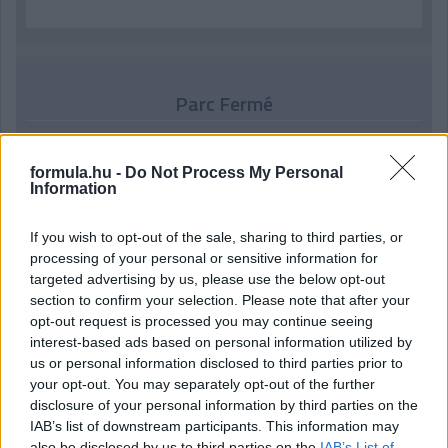
Parc Fermé
6 órája
formula.hu -
Do Not Process My Personal
IndyCar: Palou nyert Portlandben, már 100 pont fölött az
Information
előnye
If you wish to opt-out of the sale, sharing to third parties, or
processing of your personal or sensitive information for
targeted advertising by us, please use the below opt-out
section to confirm your selection. Please note that after your
opt-out request is processed you may continue seeing
interest-based ads based on personal information utilized by
us or personal information disclosed to third parties prior to
your opt-out. You may separately opt-out of the further
disclosure of your personal information by third parties on the
IAB’s list of downstream participants. This information may
also be disclosed by us to third parties on the
IAB’s List of