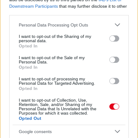
Downstream Participants
that may further disclose it to other
third parties.
18 órája
Please note that this website/app uses one or more Google
Personal Data Processing Opt Outs
services and may gather and store information including but
Eljegyezte kedvesét George Russell
not limited to your visit or usage behaviour. You may click to
I want to opt-out of the Sharing of my
personal data.
grant or deny consent to Google and its third-party tags to
Opted In
use your data for below specified purposes in below Google
consent section.
I want to opt-out of the Sale of my
Personal Data.
Opted In
I want to opt-out of processing my
Personal Data for Targeted Advertising.
Opted In
I want to opt-out of Collection, Use,
Retention, Sale, and/or Sharing of my
Personal Data that Is Unrelated with the
Purposes for which it was collected.
Opted Out
Google consents