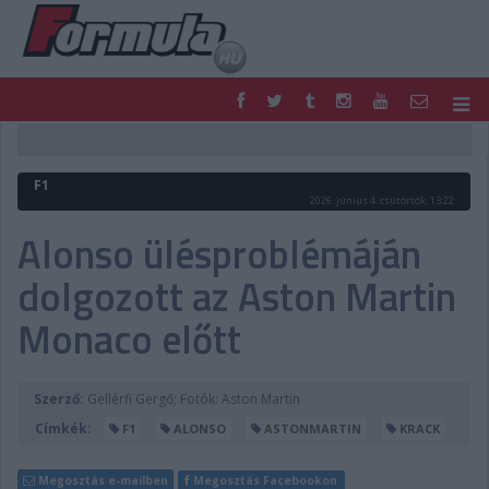
F1
PARC FERMÉ
FORMULA
MOTOR
F1
NEMZETKÖZI
HAZAI
2026. június 4. csütörtök, 13:22
RETRO
EGYÉB
Alonso ülésproblémáján
PODCAST
SHOP
dolgozott az Aston Martin
LIVE
TIPPJÁTÉK
DIGITÁLIS MAGAZIN
PONTÁLLÁSOK
Monaco előtt
VERSENYNAPTÁRAK
Szerző:
Gellérfi Gergő; Fotók: Aston Martin
Címkék:
F1
ALONSO
ASTONMARTIN
KRACK
Megosztás e-mailben
Megosztás Facebookon