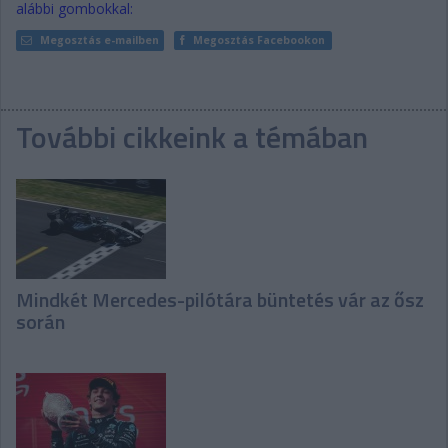
alábbi gombokkal:
Megosztás e-mailben
Megosztás Facebookon
További cikkeink a témában
Mindkét Mercedes-pilótára büntetés vár az ősz
során