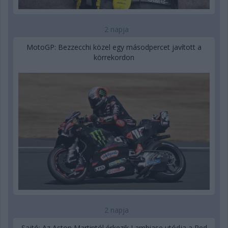
2 napja
MotoGP: Bezzecchi közel egy másodpercet javított a
körrekordon
2 napja
Sajtó: Az Aston Martintól érkezik Lambiase utódja a Red