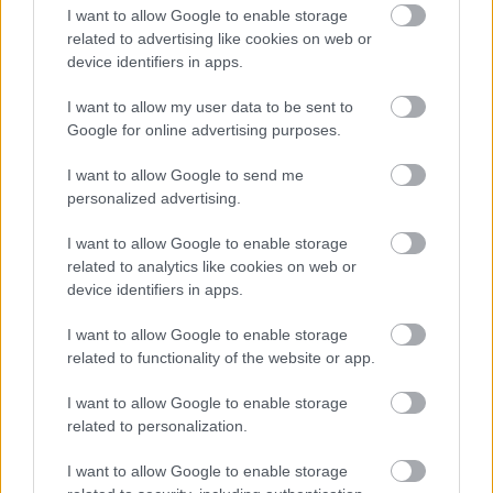
22 órája
I want to allow Google to enable storage
related to advertising like cookies on web or
Domenicali: Több sprint lesz az F1-ben – de nem
device identifiers in apps.
mindenhol
I want to allow my user data to be sent to
Google for online advertising purposes.
I want to allow Google to send me
personalized advertising.
I want to allow Google to enable storage
related to analytics like cookies on web or
device identifiers in apps.
I want to allow Google to enable storage
related to functionality of the website or app.
I want to allow Google to enable storage
1 napja
related to personalization.
„Lando és Oscar kapcsolata csak még erősebbé vált a
I want to allow Google to enable storage
tavalyi év után” – Stella