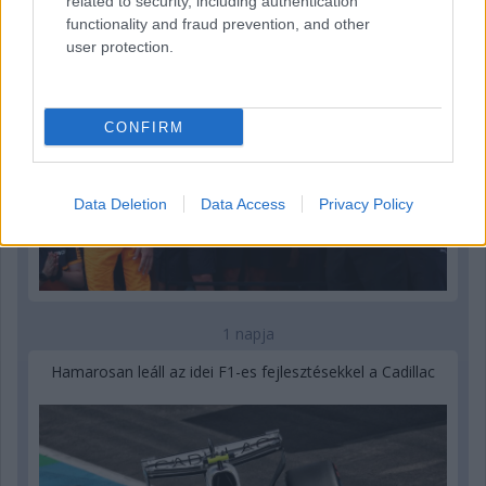
related to security, including authentication
functionality and fraud prevention, and other
user protection.
CONFIRM
Data Deletion
Data Access
Privacy Policy
1 napja
Hamarosan leáll az idei F1-es fejlesztésekkel a Cadillac