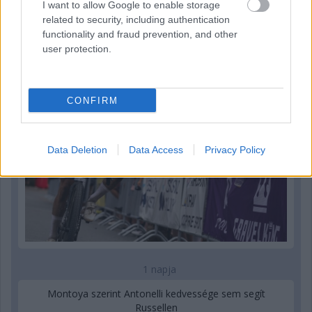
I want to allow Google to enable storage
Kerékpáros világbajnokságra kvalifikálta magát Bottas az
related to security, including authentication
F1-es nyári szünetben
functionality and fraud prevention, and other
user protection.
CONFIRM
Data Deletion
Data Access
Privacy Policy
1 napja
Montoya szerint Antonelli kedvessége sem segít
Russellen