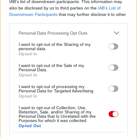
IAB’s list of downstream participants. This information may
also be disclosed by us to third parties on the
IAB’s List of
Downstream Participants
that may further disclose it to other
third parties.
Please note that this website/app uses one or more Google
Personal Data Processing Opt Outs
services and may gather and store information including but
14 órája
not limited to your visit or usage behaviour. You may click to
I want to opt-out of the Sharing of my
personal data.
Sajtó: Az Aston Martintól érkezik Lambiase utódja a Red
grant or deny consent to Google and its third-party tags to
Opted In
Bullhoz?
use your data for below specified purposes in below Google
consent section.
I want to opt-out of the Sale of my
Personal Data.
Opted In
I want to opt-out of processing my
Personal Data for Targeted Advertising.
Opted In
I want to opt-out of Collection, Use,
Retention, Sale, and/or Sharing of my
Personal Data that Is Unrelated with the
Purposes for which it was collected.
Opted Out