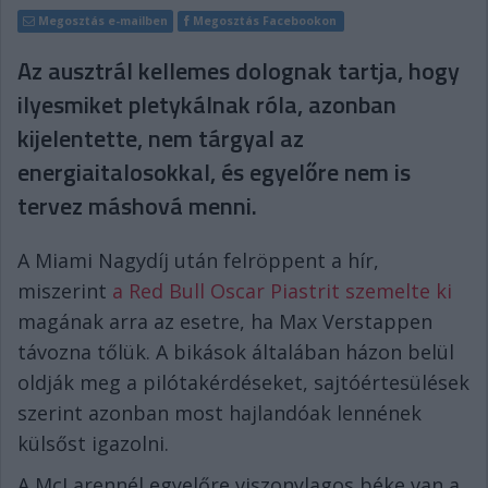
Megosztás e-mailben
Megosztás Facebookon
Az ausztrál kellemes dolognak tartja, hogy
ilyesmiket pletykálnak róla, azonban
kijelentette, nem tárgyal az
energiaitalosokkal, és egyelőre nem is
tervez máshová menni.
A Miami Nagydíj után felröppent a hír,
miszerint
a Red Bull Oscar Piastrit szemelte ki
magának arra az esetre, ha Max Verstappen
távozna tőlük. A bikások általában házon belül
oldják meg a pilótakérdéseket, sajtóértesülések
szerint azonban most hajlandóak lennének
külsőst igazolni.
A McLarennél egyelőre viszonylagos béke van a