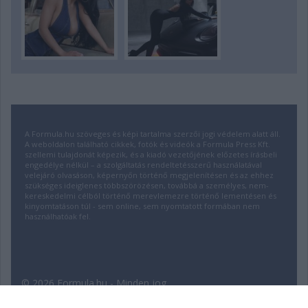
A Formula.hu szöveges és képi tartalma szerzői jogi védelem alatt áll.
A weboldalon található cikkek, fotók és videók a Formula Press Kft.
szellemi tulajdonát képezik, és a kiadó vezetőjének előzetes írásbeli
engedélye nélkül – a szolgáltatás rendeltetésszerű használatával
velejáró olvasáson, képernyőn történő megjelenítésen és az ehhez
szükséges ideiglenes többszörözésen, továbbá a személyes, nem-
kereskedelmi célból történő merevlemezre történő lementésen és
kinyomtatáson túl - sem online, sem nyomtatott formában nem
használhatóak fel.
© 2026 Formula.hu - Minden jog
fenntartva! | Fejlesztette:
insource.hu