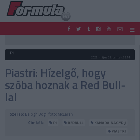
F1
PARC FERMÉ
FORMULA
MOTOR
F1
NEMZETKÖZI
HAZAI
2026. május 22. péntek, 08:14
RETRO
EGYÉB
Piastri: Hízelgő, hogy
PODCAST
SHOP
szóba hoznak a Red Bull-
LIVE
TIPPJÁTÉK
DIGITÁLIS MAGAZIN
PONTÁLLÁSOK
lal
VERSENYNAPTÁRAK
Szerző:
Balogh Bogi, fotó: McLaren
Címkék:
F1
REDBULL
KANADAINAGYDÍJ
PIASTRI