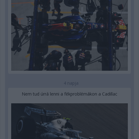
4 napja
Nem tud úrrá lenni a fékproblémákon a Cadillac