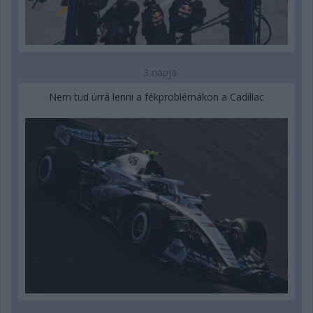
3 napja
Nem tud úrrá lenni a fékproblémákon a Cadillac