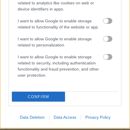
2 napja
related to analytics like cookies on web or
device identifiers in apps.
Ilyen lehet a jövő F1-es szabályrendszere Domenicali
szerint
I want to allow Google to enable storage
related to functionality of the website or app.
I want to allow Google to enable storage
related to personalization.
I want to allow Google to enable storage
related to security, including authentication
functionality and fraud prevention, and other
user protection.
CONFIRM
2 napja
Data Deletion
Data Access
Privacy Policy
Újabb korábbi F2-es bajnok folytatja a Formula-E-ben