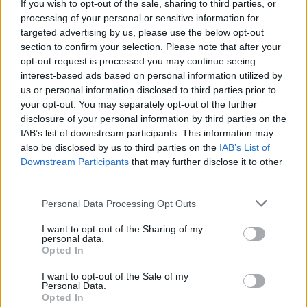
If you wish to opt-out of the sale, sharing to third parties, or
processing of your personal or sensitive information for
targeted advertising by us, please use the below opt-out
section to confirm your selection. Please note that after your
opt-out request is processed you may continue seeing
interest-based ads based on personal information utilized by
us or personal information disclosed to third parties prior to
1 napja
your opt-out. You may separately opt-out of the further
disclosure of your personal information by third parties on the
Hakkinen megtartaná a Norris-Piastri párost a
IAB’s list of downstream participants. This information may
McLarennél, nem borítaná fel Verstappenért
also be disclosed by us to third parties on the
IAB’s List of
Downstream Participants
that may further disclose it to other
third parties.
Please note that this website/app uses one or more Google
Personal Data Processing Opt Outs
services and may gather and store information including but
not limited to your visit or usage behaviour. You may click to
I want to opt-out of the Sharing of my
personal data.
grant or deny consent to Google and its third-party tags to
Opted In
use your data for below specified purposes in below Google
consent section.
I want to opt-out of the Sale of my
Personal Data.
Opted In