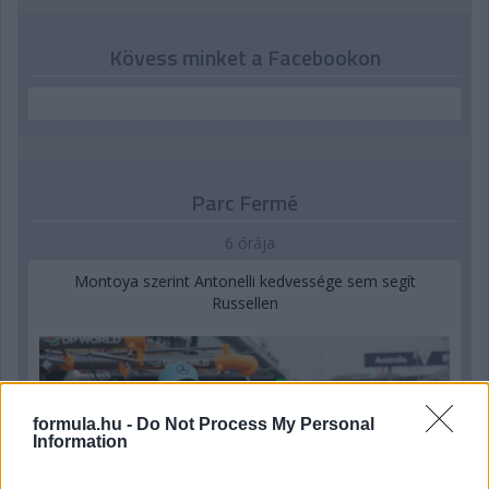
Kövess minket a Facebookon
Parc Fermé
6 órája
Montoya szerint Antonelli kedvessége sem segít
Russellen
formula.hu -
Do Not Process My Personal
Information