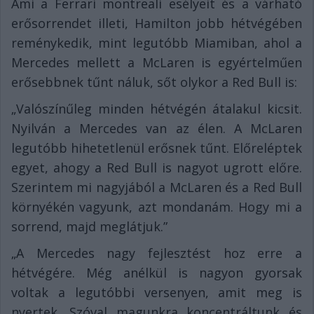
Ami a Ferrari montreali esélyeit és a várható
erősorrendet illeti, Hamilton jobb hétvégében
reménykedik, mint legutóbb Miamiban, ahol a
Mercedes mellett a McLaren is egyértelműen
erősebbnek tűnt náluk, sőt olykor a Red Bull is:
„Valószínűleg minden hétvégén átalakul kicsit.
Nyilván a Mercedes van az élen. A McLaren
legutóbb hihetetlenül erősnek tűnt. Előreléptek
egyet, ahogy a Red Bull is nagyot ugrott előre.
Szerintem mi nagyjából a McLaren és a Red Bull
környékén vagyunk, azt mondanám. Hogy mi a
sorrend, majd meglátjuk.”
„A Mercedes nagy fejlesztést hoz erre a
hétvégére. Még anélkül is nagyon gyorsak
voltak a legutóbbi versenyen, amit meg is
nyertek. Szóval magunkra koncentráltunk és