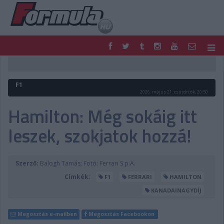
F1
PARC FERMÉ
FORMULA
MOTOR
F1
NEMZETKÖZI
HAZAI
2026. május 21. csütörtök, 20:50
RETRO
EGYÉB
Hamilton: Még sokáig itt
PODCAST
SHOP
leszek, szokjatok hozzá!
LIVE
TIPPJÁTÉK
DIGITÁLIS MAGAZIN
PONTÁLLÁSOK
VERSENYNAPTÁRAK
Szerző:
Balogh Tamás; Fotó: Ferrari S.p.A.
Címkék:
F1
FERRARI
HAMILTON
KANADAINAGYDÍJ
Megosztás e-mailben
Megosztás Facebookon