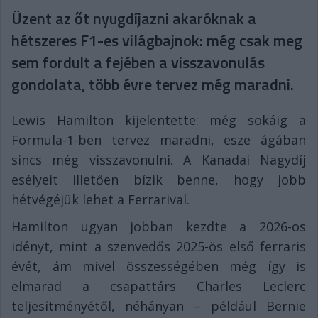
Üzent az őt nyugdíjazni akaróknak a
hétszeres F1-es világbajnok: még csak meg
sem fordult a fejében a visszavonulás
gondolata, több évre tervez még maradni.
Lewis Hamilton kijelentette: még sokáig a
Formula-1-ben tervez maradni, esze ágában
sincs még visszavonulni. A Kanadai Nagydíj
esélyeit illetően bízik benne, hogy jobb
hétvégéjük lehet a Ferrarival.
Hamilton ugyan jobban kezdte a 2026-os
idényt, mint a szenvedős 2025-ös első ferraris
évét, ám mivel összességében még így is
elmarad a csapattárs Charles Leclerc
teljesítményétől, néhányan – például Bernie