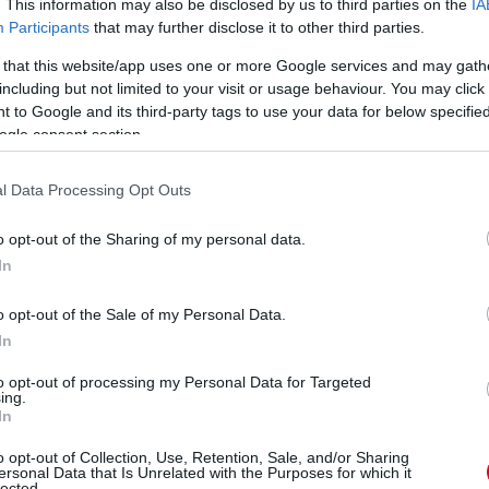
. This information may also be disclosed by us to third parties on the
IA
Participants
that may further disclose it to other third parties.
 that this website/app uses one or more Google services and may gath
including but not limited to your visit or usage behaviour. You may click 
 to Google and its third-party tags to use your data for below specifi
ogle consent section.
l Data Processing Opt Outs
o opt-out of the Sharing of my personal data.
In
o opt-out of the Sale of my Personal Data.
In
n
to opt-out of processing my Personal Data for Targeted
ing.
In
o opt-out of Collection, Use, Retention, Sale, and/or Sharing
ersonal Data that Is Unrelated with the Purposes for which it
lected.