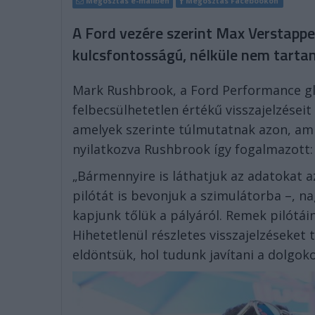
Megosztás e-mailben
Megosztás Facebookon
A Ford vezére szerint Max Verstappe
kulcsfontosságú, nélküle nem tartan
Mark Rushbrook, a Ford Performance gl
felbecsülhetetlen értékű visszajelzései
amelyek szerinte túlmutatnak azon, ami
nyilatkozva Rushbrook így fogalmazott:
„Bármennyire is láthatjuk az adatokat a
pilótát is bevonjuk a szimulátorba –, na
kapjunk tőlük a pályáról. Remek pilótái
Hihetetlenül részletes visszajelzéseket
eldöntsük, hol tudunk javítani a dolgok