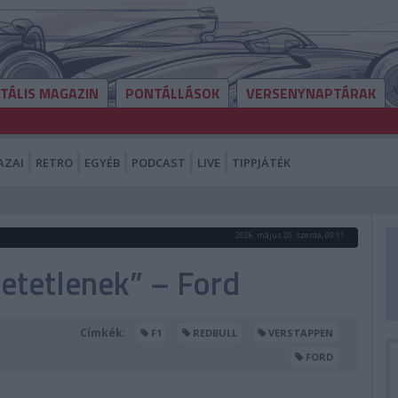
ITÁLIS MAGAZIN
PONTÁLLÁSOK
VERSENYNAPTÁRAK
AZAI
RETRO
EGYÉB
PODCAST
LIVE
TIPPJÁTÉK
2026. május 20. szerda, 09:11
hetetlenek” – Ford
Címkék:
F1
REDBULL
VERSTAPPEN
FORD