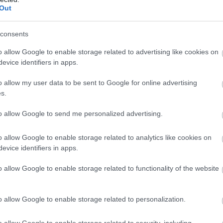
Out
consents
Wolff: A Ferrari
Domenicali: Az F1
nyafog a motorja
többet hozott Las
o allow Google to enable storage related to advertising like cookies on
miatt
Vegasban, mint a
evice identifiers in apps.
Super Bowl
o allow my user data to be sent to Google for online advertising
s.
to allow Google to send me personalized advertising.
o allow Google to enable storage related to analytics like cookies on
evice identifiers in apps.
„Minden álomhoz
Norris
ív
kell egy csapat” –
figyelmeztet:
o allow Google to enable storage related to functionality of the website
érzelmes posztban
„Még nem hoztuk
búcsúzik a
ki a maximumot”
Mercedestől Gwen
o allow Google to enable storage related to personalization.
Lagrue
o allow Google to enable storage related to security, including