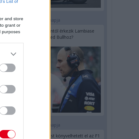
B’s List of
er and store
1 napja
to grant or
Sajtó: Az Aston Martintól érkezik Lambiase
ed purposes
utódja a Red Bullhoz?
1 napja
Óriási bevétel-visszaesést könyvelhetett el az F1