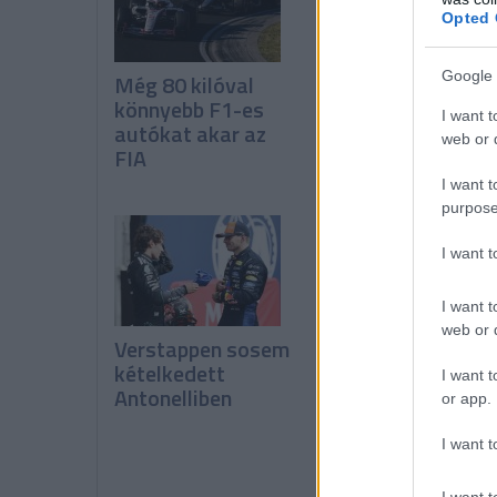
Opted 
Google 
Még 80 kilóval
Verstappen nem
könnyebb F1-es
F1-es, hanem
I want t
autókat akar az
endurance-
web or d
FIA
csapatot akar
I want t
purpose
I want 
I want t
web or d
Verstappen sosem
Vowles: Még nem
kételkedett
látszanak a pozit
I want t
Antonelliben
változások
or app.
I want t
I want t