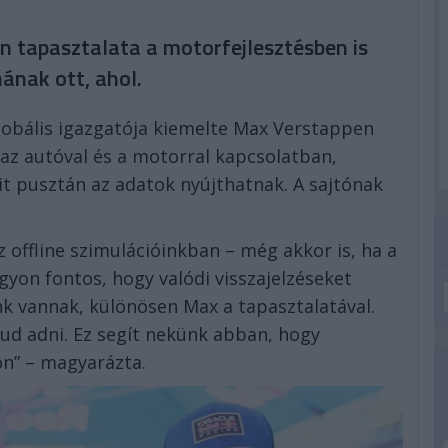
n tapasztalata a motorfejlesztésben is
ának ott, ahol.
obális igazgatója kiemelte Max Verstappen
t az autóval és a motorral kapcsolatban,
t pusztán az adatok nyújthatnak. A sajtónak
z offline szimulációinkban – még akkor is, ha a
gyon fontos, hogy valódi visszajelzéseket
nk vannak, különösen Max a tapasztalatával.
 tud adni. Ez segít nekünk abban, hogy
on” – magyarázta.