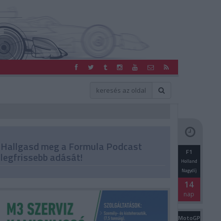
Hallgasd meg a Formula Podcast
F1
legfrissebb adását!
Holland
Nagydíj
14
nap
MotoGP