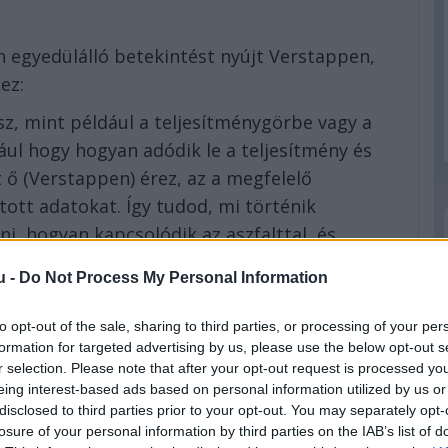
n egyedülálló betekintést nyújt Verstappen,
ez:
z, mint például a teljesítménygörbe vagy a
dául hogy hogyan adódik le a teljesítmény és
 ő (Verstappen) érez, az a megfelelő
tott adatokat. Így tudod, mi történik
ni, hogyan kapcsolódik az aszfalttal, és
u -
Do Not Process My Personal Information
mának fontosságát az új hibrid szabályozás
to opt-out of the sale, sharing to third parties, or processing of your per
formation for targeted advertising by us, please use the below opt-out s
áról van szó, hogy tudják, mit fog tenni az
r selection. Please note that after your opt-out request is processed y
eing interest-based ads based on personal information utilized by us or
os része, és ez hogyan fog hatni rájuk.”
disclosed to third parties prior to your opt-out. You may separately opt-
eted az alábbi gombokkal:
losure of your personal information by third parties on the IAB’s list of