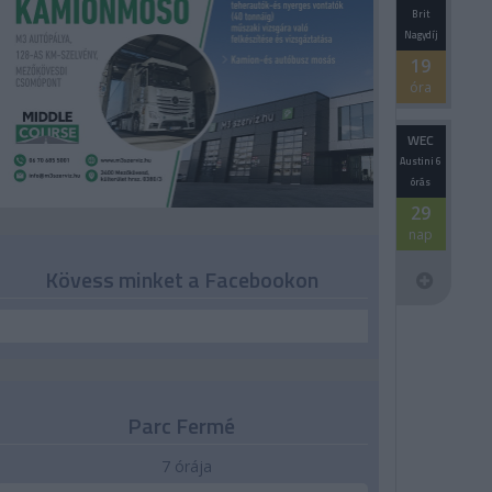
Brit
Nagydíj
19
óra
WEC
Austini 6
órás
29
nap
Kövess minket a Facebookon
Parc Fermé
7 órája