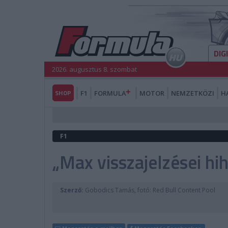
DIG
2026. augusztus 8. szombat
SHOP
F1
FORMULA
MOTOR
NEMZETKÖZI
H
F1
„Max visszajelzései hi
Szerző:
Gobodics Tamás, fotó: Red Bull Content Pool