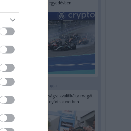
a második negyedévben
1 napja
Kerékpáros világbajnokságra kvalifikálta magát
Bottas az F1-es nyári szünetben