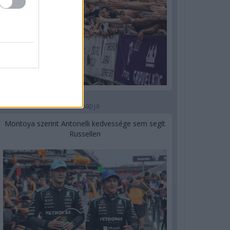
2 napja
Montoya szerint Antonelli kedvessége sem segít
Russellen