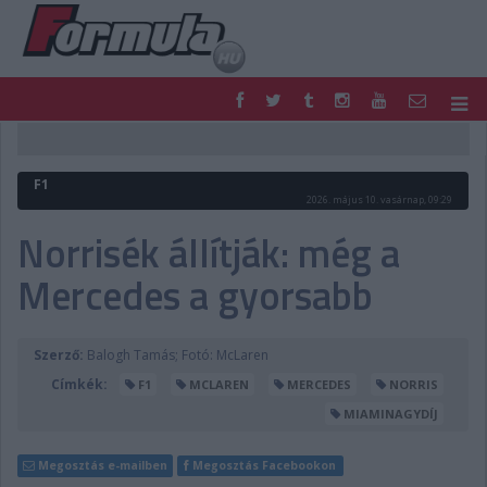
F1
PARC FERMÉ
FORMULA
MOTOR
F1
NEMZETKÖZI
HAZAI
2026. május 10. vasárnap, 09:29
RETRO
EGYÉB
Norrisék állítják: még a
PODCAST
SHOP
Mercedes a gyorsabb
LIVE
TIPPJÁTÉK
DIGITÁLIS MAGAZIN
PONTÁLLÁSOK
VERSENYNAPTÁRAK
Szerző:
Balogh Tamás; Fotó: McLaren
Címkék:
F1
MCLAREN
MERCEDES
NORRIS
MIAMINAGYDÍJ
Megosztás e-mailben
Megosztás Facebookon