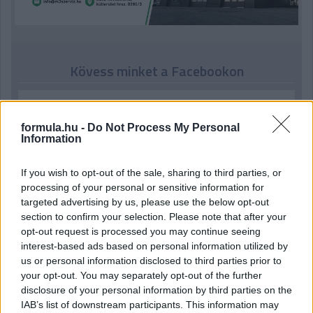
Kövess minket a Facebookon
formula.hu -
Do Not Process My Personal
Information
Parc Fermé
If you wish to opt-out of the sale, sharing to third parties, or
processing of your personal or sensitive information for
1 órája
targeted advertising by us, please use the below opt-out
Az F1-es Német Nagydíj „mindenképpen megvalósul”
section to confirm your selection. Please note that after your
Domenicali szerint
opt-out request is processed you may continue seeing
interest-based ads based on personal information utilized by
us or personal information disclosed to third parties prior to
your opt-out. You may separately opt-out of the further
disclosure of your personal information by third parties on the
IAB’s list of downstream participants. This information may