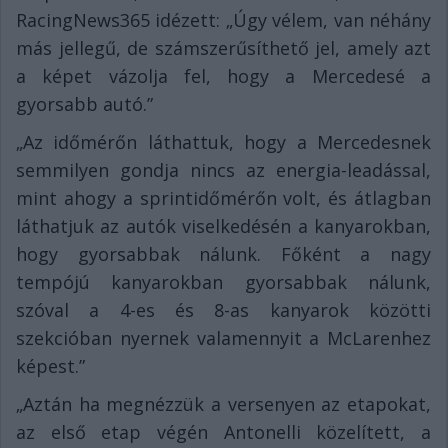
RacingNews365 idézett: „Úgy vélem, van néhány
más jellegű, de számszerűsíthető jel, amely azt
a képet vázolja fel, hogy a Mercedesé a
gyorsabb autó.”
„Az időmérőn láthattuk, hogy a Mercedesnek
semmilyen gondja nincs az energia-leadással,
mint ahogy a sprintidőmérőn volt, és átlagban
láthatjuk az autók viselkedésén a kanyarokban,
hogy gyorsabbak nálunk. Főként a nagy
tempójú kanyarokban gyorsabbak nálunk,
szóval a 4-es és 8-as kanyarok közötti
szekcióban nyernek valamennyit a McLarenhez
képest.”
„Aztán ha megnézzük a versenyen az etapokat,
az első etap végén Antonelli közelített, a