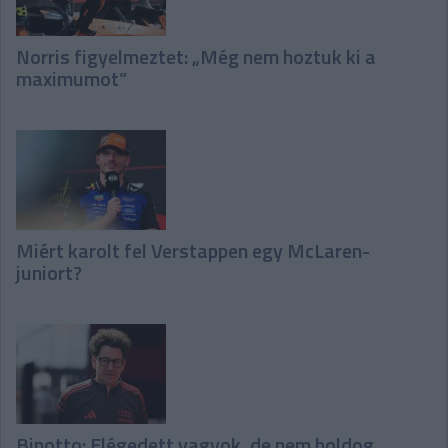
Norris figyelmeztet: „Még nem hoztuk ki a
maximumot”
Miért karolt fel Verstappen egy McLaren-
juniort?
Binotto: Elégedett vagyok, de nem boldog