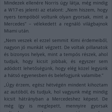
Mindezek ellenére Norris úgy látja, még mindig
a W17-es jelenti az etalont: „Nem hiszem, hogy
nyers tempóból voltunk olyan gyorsak, mint a
Mercedes” – vélekedett a regnáló világbajnok
Miami után.
„Nem veszek el ezzel semmit Kimi érdemeiből,
nagyon jó munkát végzett. De voltak pillanatok
és bizonyos helyek, mint a tempós részek, ahol
tudjuk, hogy kicsit jobbak, és egyszer sem
adódott lehetőségünk, hogy elég közel legyünk
a hátsó egyenesben és belefogjunk valamibe.”
„Úgy érzem, egész hétvégén mindent kihoztam
az autóból, és tudjuk, hol vagyunk még mindig
kicsit hátrányban a Mercedeshez képest. De
még így is meglepett, mennyire gyorsak