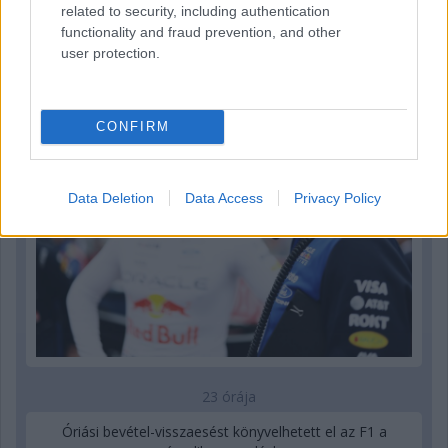
related to security, including authentication
18 órája
functionality and fraud prevention, and other
user protection.
Sajtó: Az Aston Martintól érkezik Lambiase utódja a Red
Bullhoz?
CONFIRM
Data Deletion
Data Access
Privacy Policy
23 órája
Óriási bevétel-visszaesést könyvelhetett el az F1 a