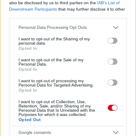
also be disclosed by us to third parties on the
IAB’s List of
Downstream Participants
that may further disclose it to other
third parties.
Please note that this website/app uses one or more Google
Personal Data Processing Opt Outs
services and may gather and store information including but
not limited to your visit or usage behaviour. You may click to
I want to opt-out of the Sharing of my
personal data.
grant or deny consent to Google and its third-party tags to
Opted In
use your data for below specified purposes in below Google
4 órája
consent section.
I want to opt-out of the Sale of my
Personal Data.
„Jó látni, hogy közel az álom” – Camara az F1-es
Opted In
pletykákról
I want to opt-out of processing my
Personal Data for Targeted Advertising.
Opted In
I want to opt-out of Collection, Use,
Retention, Sale, and/or Sharing of my
Personal Data that Is Unrelated with the
Purposes for which it was collected.
Opted Out
Google consents