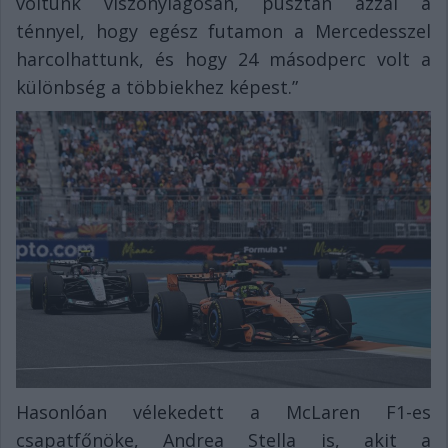
voltunk viszonylagosan, pusztán azzal a
ténnyel, hogy egész futamon a Mercedesszel
harcolhattunk, és hogy 24 másodperc volt a
különbség a többiekhez képest.”
Hasonlóan vélekedett a McLaren F1-es
csapatfőnöke, Andrea Stella is, akit a