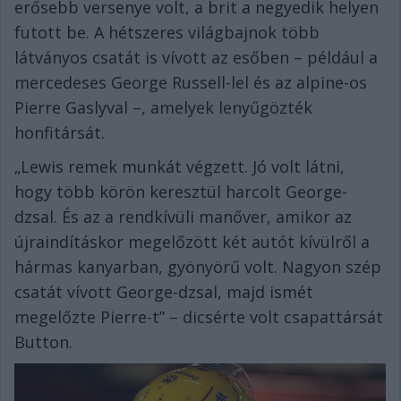
erősebb versenye volt, a brit a negyedik helyen
futott be. A hétszeres világbajnok több
látványos csatát is vívott az esőben – például a
mercedeses George Russell-lel és az alpine-os
Pierre Gaslyval –, amelyek lenyűgözték
honfitársát.
„Lewis remek munkát végzett. Jó volt látni,
hogy több körön keresztül harcolt George-
dzsal. És az a rendkívüli manőver, amikor az
újraindításkor megelőzött két autót kívülről a
hármas kanyarban, gyönyörű volt. Nagyon szép
csatát vívott George-dzsal, majd ismét
megelőzte Pierre-t” – dicsérte volt csapattársát
Button.