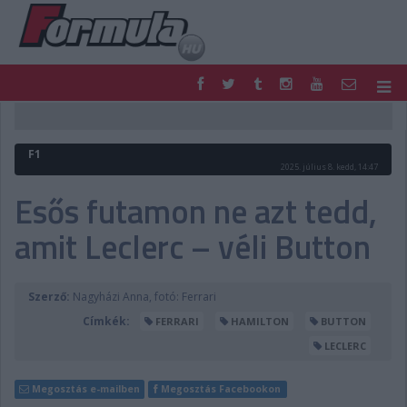
F1
PARC FERMÉ
FORMULA
MOTOR
F1
NEMZETKÖZI
HAZAI
2025. július 8. kedd, 14:47
RETRO
EGYÉB
Esős futamon ne azt tedd,
PODCAST
SHOP
amit Leclerc – véli Button
LIVE
TIPPJÁTÉK
DIGITÁLIS MAGAZIN
PONTÁLLÁSOK
VERSENYNAPTÁRAK
Szerző:
Nagyházi Anna, fotó: Ferrari
Címkék:
FERRARI
HAMILTON
BUTTON
LECLERC
Megosztás e-mailben
Megosztás Facebookon