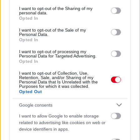
services and may gather and store information including but
not limited to your visit or usage behaviour. You may click to
I want to opt-out of the Sharing of my
personal data.
grant or deny consent to Google and its third-party tags to
Opted In
use your data for below specified purposes in below Google
consent section.
I want to opt-out of the Sale of my
Personal Data.
Opted In
I want to opt-out of processing my
Personal Data for Targeted Advertising.
Opted In
I want to opt-out of Collection, Use,
Retention, Sale, and/or Sharing of my
Personal Data that Is Unrelated with the
22 órája
Purposes for which it was collected.
Opted Out
Domenicali: Több sprint lesz az F1-ben – de nem
mindenhol
Google consents
I want to allow Google to enable storage
related to advertising like cookies on web or
device identifiers in apps.