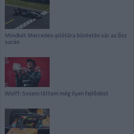
Mindkét Mercedes-pilótára büntetés vár az ősz
során
Wolff: Sosem láttam még ilyen fejlődést