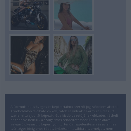
A Formula.hu szöveges és képi tartalma szerzői jogi védelem alatt áll.
A weboldalon található cikkek, fotók és videók a Formula Press Kft.
szellemi tulajdonát képezik, és a kiadó vezetőjének előzetes írásbeli
engedélye nélkül – a szolgáltatás rendeltetésszerű használatával
velejáró olvasáson, képernyőn történő megjelenítésen és az ehhez
szükséges ideiglenes többszörözésen, továbbá a személyes, nem-