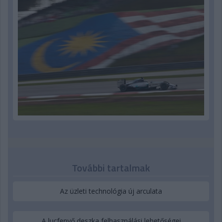
További tartalmak
Az üzleti technológia új arculata
A lucfenyő deszka felhasználási lehetőségei