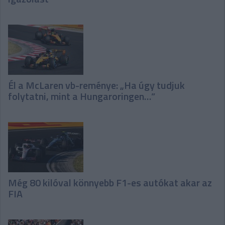
Él a McLaren vb-reménye: „Ha úgy tudjuk
folytatni, mint a Hungaroringen…”
Még 80 kilóval könnyebb F1-es autókat akar az
FIA