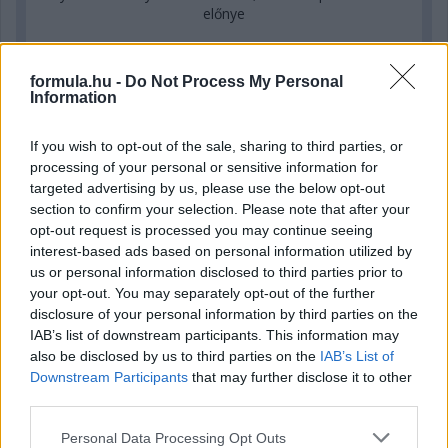
előnye
formula.hu -
Do Not Process My Personal
Information
If you wish to opt-out of the sale, sharing to third parties, or
processing of your personal or sensitive information for
targeted advertising by us, please use the below opt-out
section to confirm your selection. Please note that after your
opt-out request is processed you may continue seeing
interest-based ads based on personal information utilized by
us or personal information disclosed to third parties prior to
your opt-out. You may separately opt-out of the further
disclosure of your personal information by third parties on the
18 órája
IAB’s list of downstream participants. This information may
also be disclosed by us to third parties on the
IAB’s List of
Eljegyezte kedvesét George Russell
Downstream Participants
that may further disclose it to other
third parties.
Please note that this website/app uses one or more Google
Personal Data Processing Opt Outs