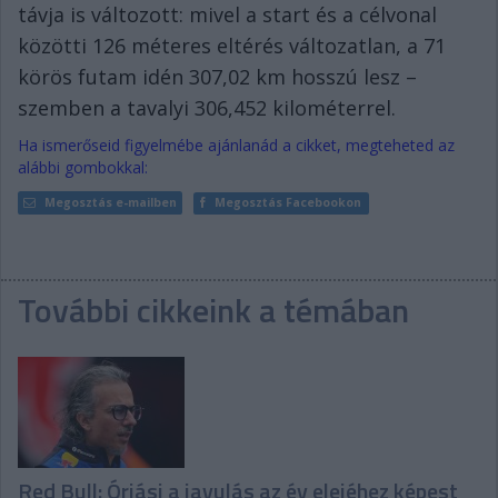
távja is változott: mivel a start és a célvonal
közötti 126 méteres eltérés változatlan, a 71
körös futam idén 307,02 km hosszú lesz –
szemben a tavalyi 306,452 kilométerrel.
Ha ismerőseid figyelmébe ajánlanád a cikket, megteheted az
alábbi gombokkal:
Megosztás e-mailben
Megosztás Facebookon
További cikkeink a témában
Red Bull: Óriási a javulás az év elejéhez képest