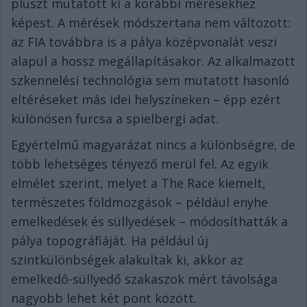
pluszt mutatott ki a korábbi mérésekhez
képest. A mérések módszertana nem változott:
az FIA továbbra is a pálya középvonalát veszi
alapul a hossz megállapításakor. Az alkalmazott
szkennelési technológia sem mutatott hasonló
eltéréseket más idei helyszíneken – épp ezért
különösen furcsa a spielbergi adat.
Egyértelmű magyarázat nincs a különbségre, de
több lehetséges tényező merül fel. Az egyik
elmélet szerint, melyet a The Race kiemelt,
természetes földmozgások – például enyhe
emelkedések és süllyedések – módosíthatták a
pálya topográfiáját. Ha például új
szintkülönbségek alakultak ki, akkor az
emelkedő-süllyedő szakaszok mért távolsága
nagyobb lehet két pont között.