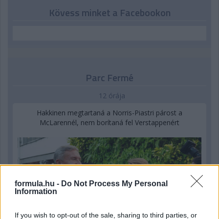
Kövess minket a Facebookon
Parc Fermé
12 órája
Hakkinen megtartaná a Norris-Piastri párost a
McLarennél, nem borítaná fel Verstappenért
formula.hu -
Do Not Process My Personal
Information
If you wish to opt-out of the sale, sharing to third parties, or