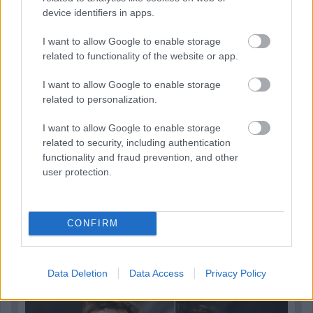
Újabb korábbi F2-es bajnok folytatja a Formula-E-ben
device identifiers in apps.
I want to allow Google to enable storage
related to functionality of the website or app.
I want to allow Google to enable storage
related to personalization.
I want to allow Google to enable storage
related to security, including authentication
functionality and fraud prevention, and other
user protection.
1 napja
CONFIRM
Newey biztos benne, hogy Alonso marad az Aston
Martinnál
Data Deletion
Data Access
Privacy Policy