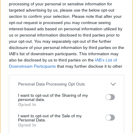
processing of your personal or sensitive information for
targeted advertising by us, please use the below opt-out
section to confirm your selection. Please note that after your
opt-out request is processed you may continue seeing
interest-based ads based on personal information utilized by
us or personal information disclosed to third parties prior to
17 órája
your opt-out. You may separately opt-out of the further
Megvan, mikor kezdődik az F1-es Bahreini Nagydíj
disclosure of your personal information by third parties on the
Malajziában
IAB’s list of downstream participants. This information may
also be disclosed by us to third parties on the
IAB’s List of
Downstream Participants
that may further disclose it to other
third parties.
Please note that this website/app uses one or more Google
Personal Data Processing Opt Outs
services and may gather and store information including but
not limited to your visit or usage behaviour. You may click to
I want to opt-out of the Sharing of my
personal data.
grant or deny consent to Google and its third-party tags to
Opted In
use your data for below specified purposes in below Google
consent section.
I want to opt-out of the Sale of my
Personal Data.
Opted In