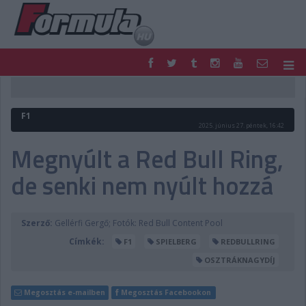
F1
PARC FERMÉ
FORMULA
MOTOR
F1
NEMZETKÖZI
HAZAI
2025. június 27. péntek, 16:42
RETRO
EGYÉB
Megnyúlt a Red Bull Ring,
PODCAST
SHOP
de senki nem nyúlt hozzá
LIVE
TIPPJÁTÉK
DIGITÁLIS MAGAZIN
PONTÁLLÁSOK
VERSENYNAPTÁRAK
Szerző:
Gellérfi Gergő; Fotók: Red Bull Content Pool
Címkék:
F1
SPIELBERG
REDBULLRING
OSZTRÁKNAGYDÍJ
Megosztás e-mailben
Megosztás Facebookon