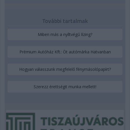
További tartalmak
Miben más a nyíltvégű lízing?
Prémium Autóház Kft.: Öt autómárka Hatvanban
Hogyan válasszunk megfelelő fénymásolópapírt?
Szerezz érettségit munka mellett!