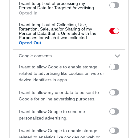
I want to opt-out of processing my
Personal Data for Targeted Advertising.
Opted In
1 napja
I want to opt-out of Collection, Use,
Ilyen lehet a jövő F1-es szabályrendszere Domenicali
Retention, Sale, and/or Sharing of my
szerint
Personal Data that Is Unrelated with the
Purposes for which it was collected.
Opted Out
Google consents
I want to allow Google to enable storage
related to advertising like cookies on web or
device identifiers in apps.
I want to allow my user data to be sent to
Google for online advertising purposes.
I want to allow Google to send me
personalized advertising.
I want to allow Google to enable storage
1 napja
related to analytics like cookies on web or