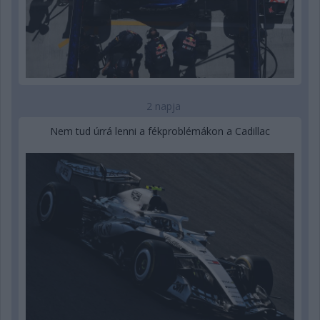
2 napja
Nem tud úrrá lenni a fékproblémákon a Cadillac