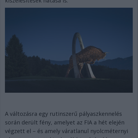
kiszélesítések hatása is.
A változásra egy rutinszerű pályaszkennelés
során derült fény, amelyet az FIA a hét elején
végzett el – és amely váratlanul nyolcméternyi