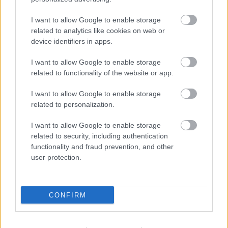
I want to allow Google to enable storage
related to analytics like cookies on web or
2 napja
device identifiers in apps.
Ilyen lehet a jövő F1-es szabályrendszere Domenicali
szerint
I want to allow Google to enable storage
related to functionality of the website or app.
I want to allow Google to enable storage
related to personalization.
I want to allow Google to enable storage
related to security, including authentication
functionality and fraud prevention, and other
user protection.
CONFIRM
2 napja