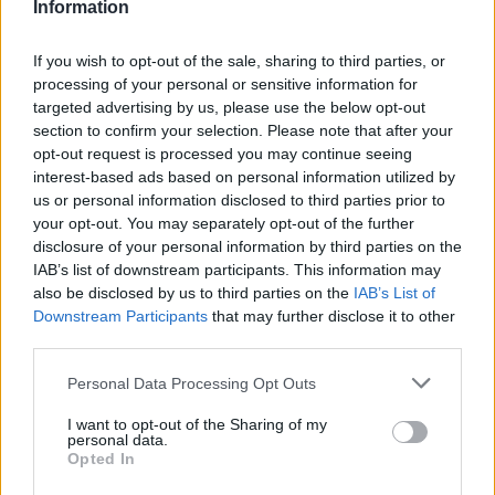
Information
If you wish to opt-out of the sale, sharing to third parties, or
processing of your personal or sensitive information for
targeted advertising by us, please use the below opt-out
section to confirm your selection. Please note that after your
opt-out request is processed you may continue seeing
interest-based ads based on personal information utilized by
us or personal information disclosed to third parties prior to
your opt-out. You may separately opt-out of the further
1 napja
disclosure of your personal information by third parties on the
Hakkinen megtartaná a Norris-Piastri párost a
IAB’s list of downstream participants. This information may
McLarennél, nem borítaná fel Verstappenért
also be disclosed by us to third parties on the
IAB’s List of
Downstream Participants
that may further disclose it to other
third parties.
Please note that this website/app uses one or more Google
Personal Data Processing Opt Outs
services and may gather and store information including but
not limited to your visit or usage behaviour. You may click to
I want to opt-out of the Sharing of my
personal data.
grant or deny consent to Google and its third-party tags to
Opted In
use your data for below specified purposes in below Google
consent section.