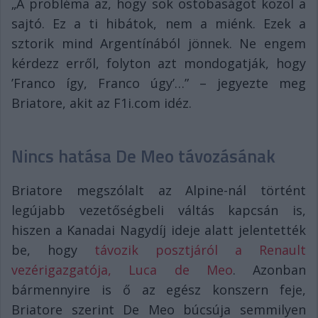
„A probléma az, hogy sok ostobaságot közöl a
sajtó. Ez a ti hibátok, nem a miénk. Ezek a
sztorik mind Argentínából jönnek. Ne engem
kérdezz erről, folyton azt mondogatják, hogy
’Franco így, Franco úgy’…” – jegyezte meg
Briatore, akit az F1i.com idéz.
Nincs hatása De Meo távozásának
Briatore megszólalt az Alpine-nál történt
legújabb vezetőségbeli váltás kapcsán is,
hiszen a Kanadai Nagydíj ideje alatt jelentették
be, hogy
távozik posztjáról a Renault
vezérigazgatója, Luca de Meo
. Azonban
bármennyire is ő az egész konszern feje,
Briatore szerint De Meo búcsúja semmilyen