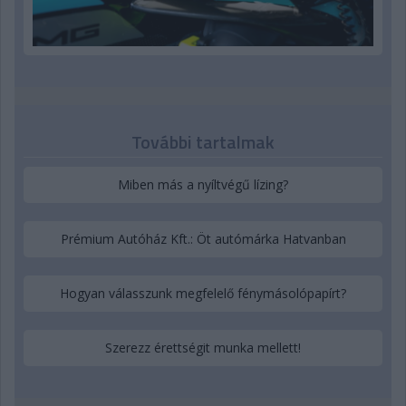
További tartalmak
Miben más a nyíltvégű lízing?
Prémium Autóház Kft.: Öt autómárka Hatvanban
Hogyan válasszunk megfelelő fénymásolópapírt?
Szerezz érettségit munka mellett!