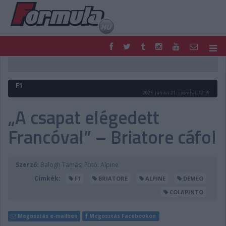
F1
PARC FERMÉ
FORMULA
MOTOR
F1
NEMZETKÖZI
HAZAI
2025. június 21. szombat, 12:39
RETRO
EGYÉB
„A csapat elégedett
PODCAST
SHOP
Francóval” – Briatore cáfol
LIVE
TIPPJÁTÉK
DIGITÁLIS MAGAZIN
PONTÁLLÁSOK
VERSENYNAPTÁRAK
Szerző:
Balogh Tamás; Fotó: Alpine
Címkék:
F1
BRIATORE
ALPINE
DEMEO
COLAPINTO
Megosztás e-mailben
Megosztás Facebookon