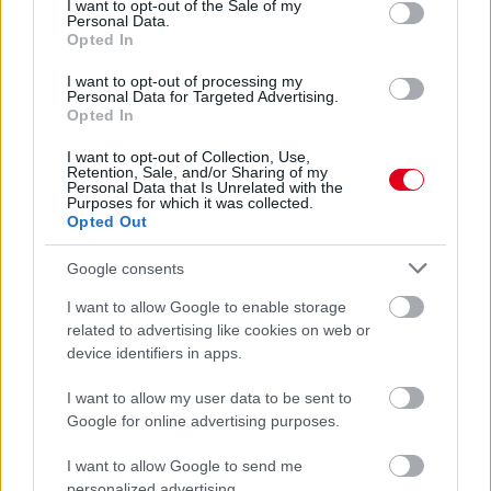
I want to opt-out of the Sale of my
Personal Data.
Opted In
I want to opt-out of processing my
Personal Data for Targeted Advertising.
Opted In
1 napja
I want to opt-out of Collection, Use,
Retention, Sale, and/or Sharing of my
Megvan, mikor kezdődik az F1-es Bahreini Nagydíj
Personal Data that Is Unrelated with the
Purposes for which it was collected.
Malajziában
Opted Out
Google consents
I want to allow Google to enable storage
related to advertising like cookies on web or
device identifiers in apps.
I want to allow my user data to be sent to
Google for online advertising purposes.
I want to allow Google to send me
personalized advertising.