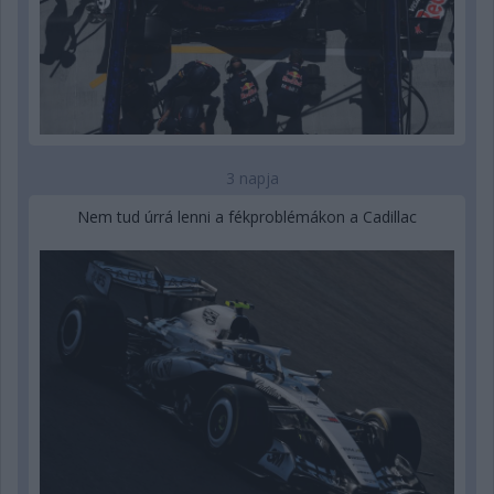
3 napja
Nem tud úrrá lenni a fékproblémákon a Cadillac