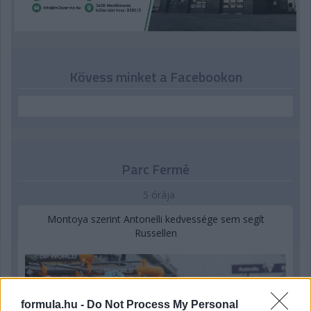
Kövess minket a Facebookon
Parc Fermé
5 órája
Montoya szerint Antonelli kedvessége sem segít
Russellen
formula.hu -
Do Not Process My Personal