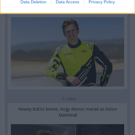
Data Deletion
Data Access
Privacy Policy
Újabb korábbi F2-es bajnok folytatja a Formula-E-ben
2 napja
Newey biztos benne, hogy Alonso marad az Aston
Martinnál