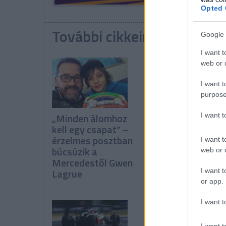
Opted 
További cikkeink a témába
Google 
I want t
web or d
I want t
purpose
„Minden álomhoz
Norris
I want 
kell egy csapat” –
figyelmeztet:
érzelmes posztban
„Még nem hoztuk
I want t
búcsúzik a
ki a maximumot”
web or d
Mercedestől Gwen
Lagrue
I want t
or app.
I want t
I want t