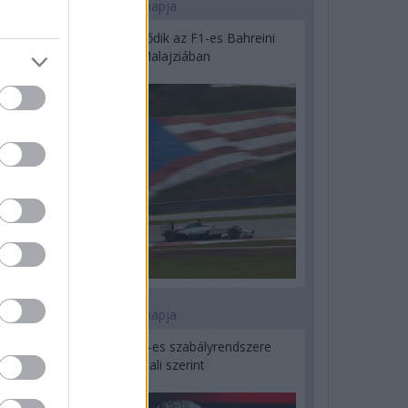
2 napja
Megvan, mikor kezdődik az F1-es Bahreini
Nagydíj Malajziában
3 napja
Ilyen lehet a jövő F1-es szabályrendszere
Domenicali szerint