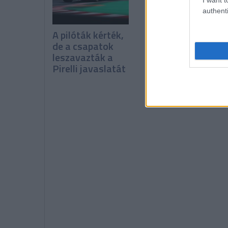
authenti
A pilóták kérték,
Verstappen:
de a csapatok
Kormányzati
leszavazták a
támogatás nélkü
Pirelli javaslatát
nehéz