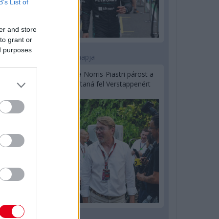
B’s List of
er and store
to grant or
ed purposes
1 napja
Hakkinen megtartaná a Norris-Piastri párost a
McLarennél, nem borítaná fel Verstappenért