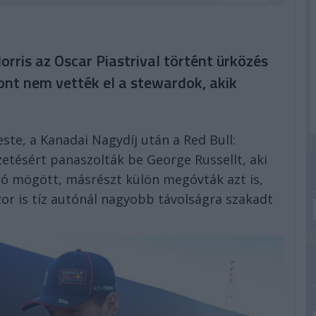
rris az Oscar Piastrival történt ürközés
ont nem vették el a stewardok, akik
ste, a Kanadai Nagydíj után a Red Bull:
zetésért panaszolták be George Russellt, aki
utó mögött, másrészt külön megóvták azt is,
or is tíz autónál nagyobb távolságra szakadt