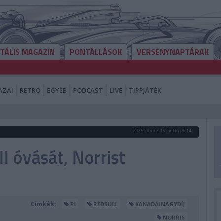
ITÁLIS MAGAZIN
PONTÁLLÁSOK
VERSENYNAPTÁRAK
AZAI
RETRO
EGYÉB
PODCAST
LIVE
TIPPJÁTÉK
2025. június 16. hétfő, 06:14
l óvását, Norrist
Címkék:
F1
REDBULL
KANADAINAGYDÍJ
NORRIS