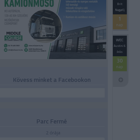
Brit
Nagydíj
1
nap
WEC
Austini 6
órás
30
nap
Kövess minket a Facebookon
Parc Fermé
2 órája