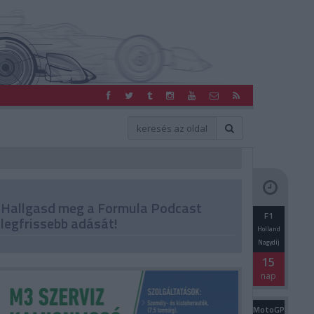
Hallgasd meg a Formula Podcast
F1
legfrissebb adását!
Holland
Nagydíj
15
nap
MotoGP