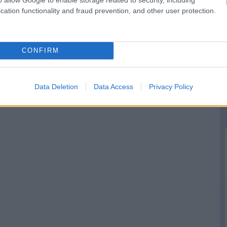
cation functionality and fraud prevention, and other user protection.
„Nem felejtettem
Bizakodnak a
el vezetni” –
Hondánál, nagy
CONFIRM
l
Russell magára
lépést várnak
koncentrál
Zandvoorttól
Data Deletion
Data Access
Privacy Policy