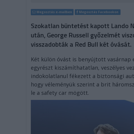
Megosztás e-mailben
Megosztás Facebookon
Szokatlan büntetést kapott Lando No
után, George Russell győzelmét visz
visszadobták a Red Bull két óvását.
Két külön óvást is benyújtott vasárnap e
egyrészt kiszámíthatatlan, veszélyes ve
indokolatlanul fékezett a biztonsági a
hogy véleményük szerint a brit háromsz
le a safety car mögött.