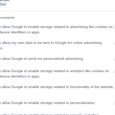
Out
n
consents
o allow Google to enable storage related to advertising like cookies on
evice identifiers in apps.
o allow my user data to be sent to Google for online advertising
s.
Miért karolt fel
Binotto: Elégedett
to allow Google to send me personalized advertising.
Verstappen egy
vagyok, de nem
McLaren-juniort?
boldog
o allow Google to enable storage related to analytics like cookies on
evice identifiers in apps.
o allow Google to enable storage related to functionality of the website
o allow Google to enable storage related to personalization.
o allow Google to enable storage related to security, including