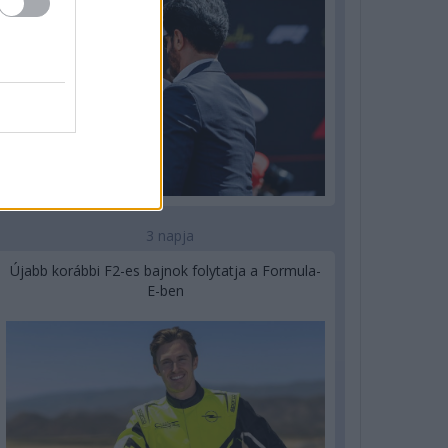
3 napja
Újabb korábbi F2-es bajnok folytatja a Formula-
E-ben