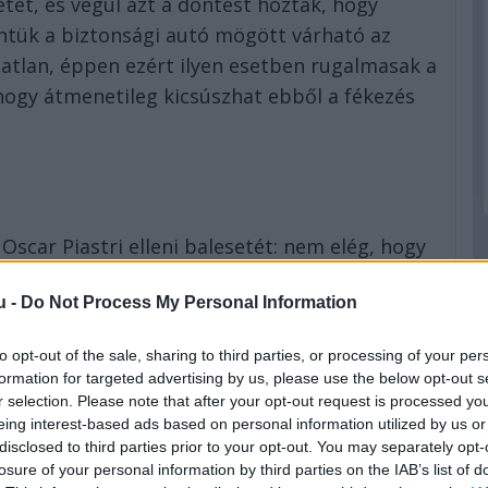
tet, és végül azt a döntést hozták, hogy
rintük a biztonsági autó mögött várható az
tatlan, éppen ezért ilyen esetben rugalmasak a
, hogy átmenetileg kicsúszhat ebből a fékezés
scar Piastri elleni balesetét: nem elég, hogy
öt másodperc (!) büntetést is kapott emiatt.
u -
Do Not Process My Personal Information
tetést, ami egyáltalán nem befolyásolt
következő futam kapcsán.
to opt-out of the sale, sharing to third parties, or processing of your per
formation for targeted advertising by us, please use the below opt-out s
r selection. Please note that after your opt-out request is processed y
eing interest-based ads based on personal information utilized by us or
disclosed to third parties prior to your opt-out. You may separately opt-
 Esteban Ocont felmentették a „fékteszt”
losure of your personal information by third parties on the IAB’s list of