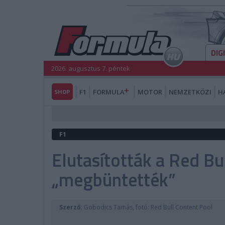
DIG
2026. augusztus 7. péntek
SHOP
F1
FORMULA
MOTOR
NEMZETKÖZI
H
F1
Elutasították a Red Bul
„megbüntették”
Szerző:
Gobodics Tamás, fotó: Red Bull Content Pool