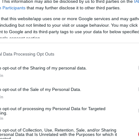
. This information may also be disclosed by us to third parties on the
IA
 ezért idézték be), illetve hét versenyző is
Participants
that may further disclose it to other third parties.
n, de mivel még mindig SC-jelzés volt
 that this website/app uses one or more Google services and may gath
l figyelmeztetést kaptak csak.
including but not limited to your visit or usage behaviour. You may click 
 to Google and its third-party tags to use your data for below specifi
ogle consent section.
eted az alábbi gombokkal:
l Data Processing Opt Outs
o opt-out of the Sharing of my personal data.
In
o opt-out of the Sale of my Personal Data.
In
to opt-out of processing my Personal Data for Targeted
ing.
In
o opt-out of Collection, Use, Retention, Sale, and/or Sharing
ersonal Data that Is Unrelated with the Purposes for which it
lected.