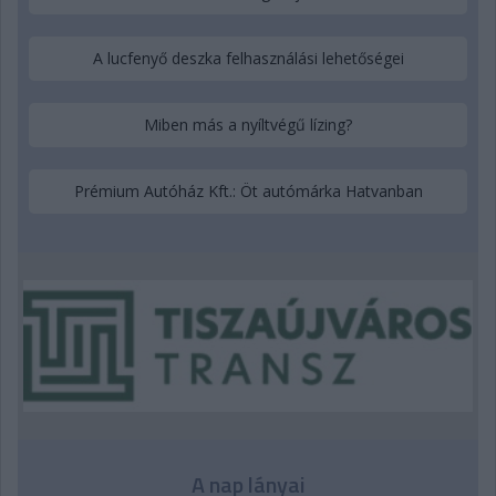
A lucfenyő deszka felhasználási lehetőségei
Miben más a nyíltvégű lízing?
Prémium Autóház Kft.: Öt autómárka Hatvanban
A nap lányai