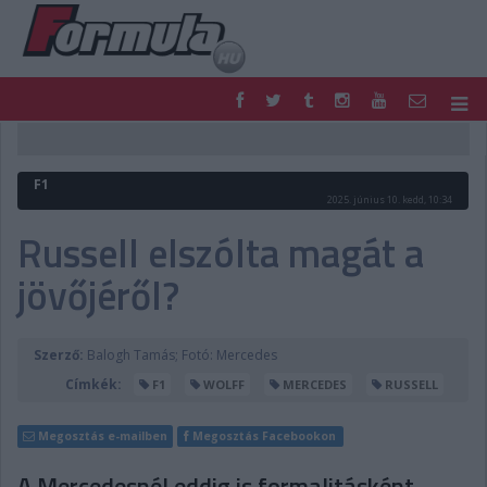
F1
PARC FERMÉ
FORMULA
MOTOR
F1
NEMZETKÖZI
HAZAI
2025. június 10. kedd, 10:34
RETRO
EGYÉB
Russell elszólta magát a
PODCAST
SHOP
jövőjéről?
LIVE
TIPPJÁTÉK
DIGITÁLIS MAGAZIN
PONTÁLLÁSOK
VERSENYNAPTÁRAK
Szerző:
Balogh Tamás; Fotó: Mercedes
Címkék:
F1
WOLFF
MERCEDES
RUSSELL
Megosztás e-mailben
Megosztás Facebookon
A Mercedesnél eddig is formalitásként