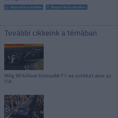
Megosztás e-mailben
Megosztás Facebookon
További cikkeink a témában
Még 80 kilóval könnyebb F1-es autókat akar az
FIA