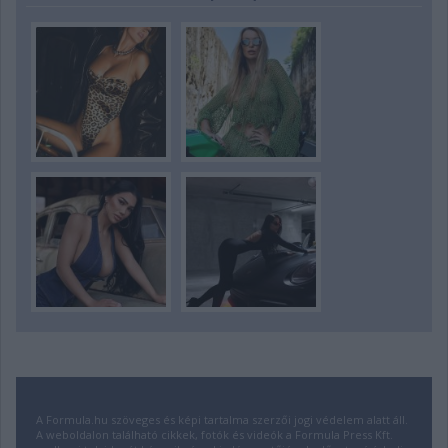
A Formula.hu szöveges és képi tartalma szerzői jogi védelem alatt áll.
A weboldalon található cikkek, fotók és videók a Formula Press Kft.