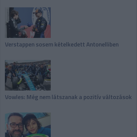
Verstappen sosem kételkedett Antonelliben
Vowles: Még nem látszanak a pozitív változások