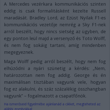
A Mercedes vezérkara kommunikációs szinten
eddig is csak formalitásként kezelte Russell
maradását. Bradley Lord, az Ezüst Nyilak F1-es
kommunikációs vezetője nemrég a Sky F1-nek
arról beszélt, hogy nincs sietség az ügyben, de
egy ponton leül majd a versenyző és Toto Wolff,
és nem fog sokáig tartani, amíg mindenben
megegyeznek.
Maga Wolff pedig arról beszélt, hogy nem fog
elhúzódni a nyári szünetig a kérdés: „Nem,
határozottan nem fog addig. George és én
maximálisan tisztában vagyunk vele, hogyan
fog ez alakulni, és száz százalékig összhangban
vagyunk” – fogalmazott a csapatfőnök.
Ha ismerőseid figyelmébe ajánlanád a cikket, megteheted az
alábbi gombokkal: