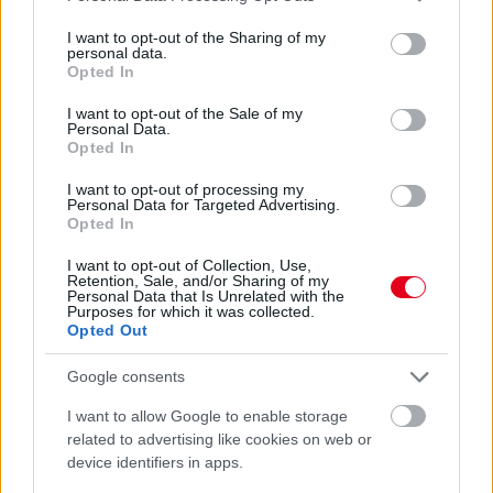
services and may gather and store information including but
„Jó látni, hogy közel az álom” – Camara az F1-es
not limited to your visit or usage behaviour. You may click to
I want to opt-out of the Sharing of my
personal data.
pletykákról
grant or deny consent to Google and its third-party tags to
Opted In
use your data for below specified purposes in below Google
consent section.
I want to opt-out of the Sale of my
Personal Data.
Opted In
I want to opt-out of processing my
Personal Data for Targeted Advertising.
Opted In
I want to opt-out of Collection, Use,
Retention, Sale, and/or Sharing of my
Personal Data that Is Unrelated with the
Purposes for which it was collected.
Opted Out
Google consents
1 napja
I want to allow Google to enable storage
related to advertising like cookies on web or
MotoGP: Bezzecchi közel egy másodpercet javított a
device identifiers in apps.
körrekordon