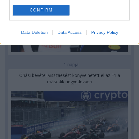
CONFIRM
Data Deletion
Data Access
Privacy Policy
1 napja
Óriási bevétel-visszaesést könyvelhetett el az F1 a
második negyedévben