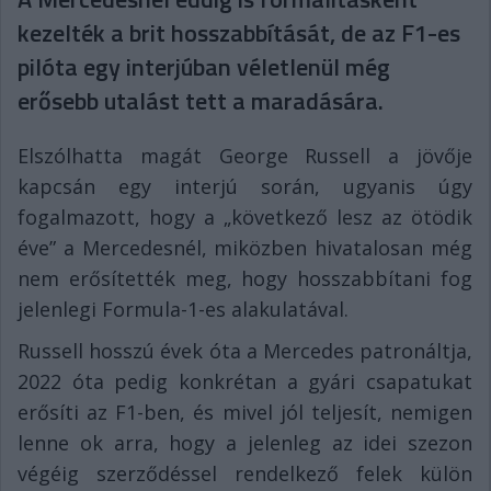
kezelték a brit hosszabbítását, de az F1-es
pilóta egy interjúban véletlenül még
erősebb utalást tett a maradására.
Elszólhatta magát George Russell a jövője
kapcsán egy interjú során, ugyanis úgy
fogalmazott, hogy a „következő lesz az ötödik
éve” a Mercedesnél, miközben hivatalosan még
nem erősítették meg, hogy hosszabbítani fog
jelenlegi Formula-1-es alakulatával.
Russell hosszú évek óta a Mercedes patronáltja,
2022 óta pedig konkrétan a gyári csapatukat
erősíti az F1-ben, és mivel jól teljesít, nemigen
lenne ok arra, hogy a jelenleg az idei szezon
végéig szerződéssel rendelkező felek külön