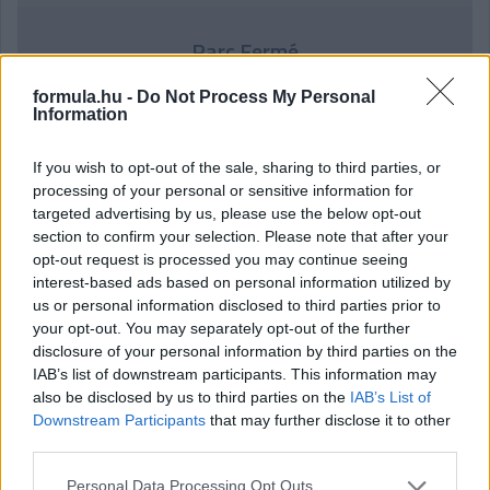
Parc Fermé
9 órája
formula.hu -
Do Not Process My Personal
Information
Az F1-es Német Nagydíj „mindenképpen megvalósul”
Domenicali szerint
If you wish to opt-out of the sale, sharing to third parties, or
processing of your personal or sensitive information for
targeted advertising by us, please use the below opt-out
section to confirm your selection. Please note that after your
opt-out request is processed you may continue seeing
interest-based ads based on personal information utilized by
us or personal information disclosed to third parties prior to
your opt-out. You may separately opt-out of the further
disclosure of your personal information by third parties on the
IAB’s list of downstream participants. This information may
also be disclosed by us to third parties on the
IAB’s List of
Downstream Participants
that may further disclose it to other
third parties.
Please note that this website/app uses one or more Google
Personal Data Processing Opt Outs
13 órája