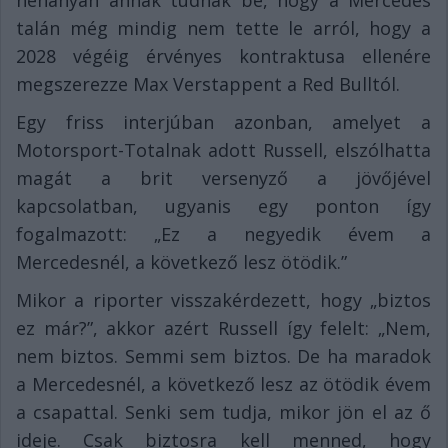
néhányan annak tudnak be, hogy a Mercedes
talán még mindig nem tette le arról, hogy a
2028 végéig érvényes kontraktusa ellenére
megszerezze Max Verstappent a Red Bulltól.
Egy friss interjúban azonban, amelyet a
Motorsport-Totalnak adott Russell, elszólhatta
magát a brit versenyző a jövőjével
kapcsolatban, ugyanis egy ponton így
fogalmazott: „Ez a negyedik évem a
Mercedesnél, a következő lesz ötödik.”
Mikor a riporter visszakérdezett, hogy „biztos
ez már?”, akkor azért Russell így felelt: „Nem,
nem biztos. Semmi sem biztos. De ha maradok
a Mercedesnél, a következő lesz az ötödik évem
a csapattal. Senki sem tudja, mikor jön el az ő
ideje. Csak biztosra kell menned, hogy