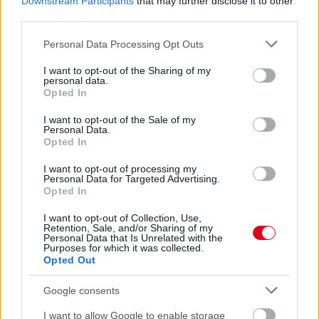
Downstream Participants
that may further disclose it to other
third parties.
Kövess minket a Facebookon
Please note that this website/app uses one or more Google
Personal Data Processing Opt Outs
services and may gather and store information including but
not limited to your visit or usage behaviour. You may click to
I want to opt-out of the Sharing of my
personal data.
grant or deny consent to Google and its third-party tags to
Opted In
use your data for below specified purposes in below Google
consent section.
I want to opt-out of the Sale of my
Parc Fermé
Personal Data.
Opted In
2 órája
I want to opt-out of processing my
Hamarosan leáll az idei F1-es fejlesztésekkel a Cadillac
Personal Data for Targeted Advertising.
Opted In
I want to opt-out of Collection, Use,
Retention, Sale, and/or Sharing of my
Personal Data that Is Unrelated with the
Purposes for which it was collected.
Opted Out
Google consents
I want to allow Google to enable storage