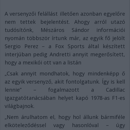
A versenyzői felállást illetően azonban egyelőre
nem tettek bejelentést. Ahogy arról utazó
tudósítónk, Mészáros Sándor információi
nyomán többször írtunk már, az egyik fő jelölt
Sergio Perez – a Fox Sports által készített
interjúban pedig Andretti annyit megerősített,
hogy a mexikói ott van a listán
„Csak annyit mondhatok, hogy mindenképp ő
az egyik versenyző, akit fontolgatunk. Így is kell
lennie” – fogalmazott a Cadillac
igazgatótanácsában helyet kapó 1978-as F1-es
világbajnok.
„Nem árulhatom el, hogy hol állunk bármiféle
elköteleződéssel vagy hasonlóval – úgy