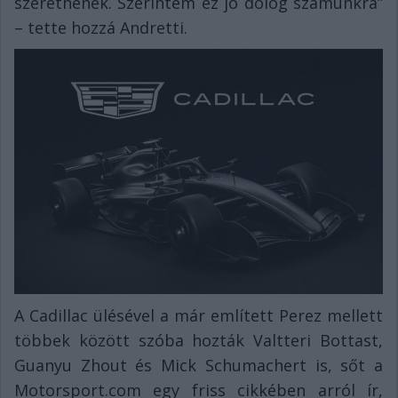
szeretnének. Szerintem ez jó dolog számunkra”
– tette hozzá Andretti.
A Cadillac ülésével a már említett Perez mellett
többek között szóba hozták Valtteri Bottast,
Guanyu Zhout és Mick Schumachert is, sőt a
Motorsport.com egy friss cikkében arról ír,