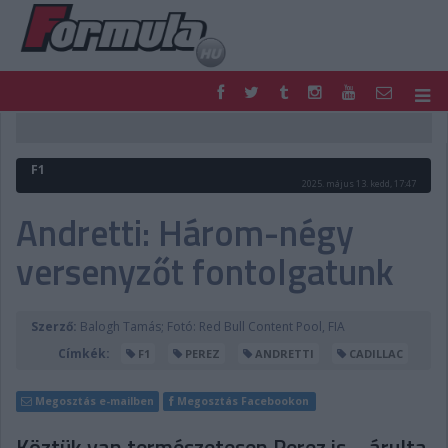
F1
PARC FERMÉ
FORMULA
MOTOR
F1
NEMZETKÖZI
HAZAI
2025. május 13. kedd, 17:47
RETRO
EGYÉB
Andretti: Három-négy
PODCAST
SHOP
versenyzőt fontolgatunk
LIVE
TIPPJÁTÉK
DIGITÁLIS MAGAZIN
PONTÁLLÁSOK
VERSENYNAPTÁRAK
Szerző:
Balogh Tamás; Fotó: Red Bull Content Pool, FIA
Címkék:
F1
PEREZ
ANDRETTI
CADILLAC
Megosztás e-mailben
Megosztás Facebookon
Köztük van természetesen Perez is – árulta