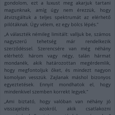
gondolom, ezt a luxust meg akarjuk tartani
magunknak, amíg úgy nem érezzük, hogy
átvizsgáltuk a teljes spektrumát az elérhető
pilótáknak. Úgy vélem, ez egy bölcs lépés.”
„A választék némileg limitált: valljuk be, számos
nagyszerű tehetség már rendelkezik
szerződéssel. Szerencsére van még néhány
elérhető: három vagy négy, talán hármat
mondanék, akik határozottan megérdemlik,
hogy megfontoljuk őket, és mindezt nagyon
komolyan vesszük. Zajlanak máshol bizonyos
egyeztetések. Ennyit mondhatok el, hogy
mindenkivel szemben korrekt legyek.”
„Ami biztató, hogy valóban van néhány jó
visszajelzés azokról, akik csatlakozni