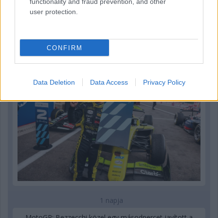
functionality and fraud prevention, and other
user protection.
1 napja
„Jó látni, hogy közel az álom” – Camara az F1-es
pletykákról
CONFIRM
Data Deletion
Data Access
Privacy Policy
1 napja
MotoGP: Bezzecchi közel egy másodpercet javított a