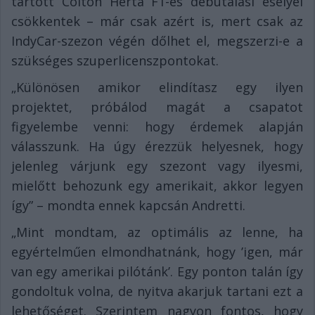
tartott Colton Herta F1-es debütálási esélyei
csökkentek – már csak azért is, mert csak az
IndyCar-szezon végén dőlhet el, megszerzi-e a
szükséges szuperlicenszpontokat.
„Különösen amikor elindítasz egy ilyen
projektet, próbálod magát a csapatot
figyelembe venni: hogy érdemek alapján
válasszunk. Ha úgy érezzük helyesnek, hogy
jelenleg várjunk egy szezont vagy ilyesmi,
mielőtt behozunk egy amerikait, akkor legyen
így” – mondta ennek kapcsán Andretti.
„Mint mondtam, az optimális az lenne, ha
egyértelműen elmondhatnánk, hogy ’igen, már
van egy amerikai pilótánk’. Egy ponton talán így
gondoltuk volna, de nyitva akarjuk tartani ezt a
lehetőséget. Szerintem nagyon fontos, hogy