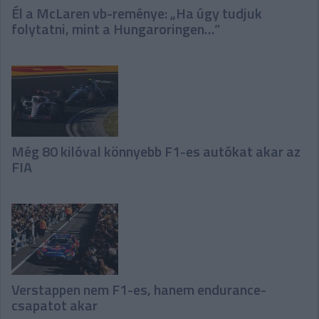
Él a McLaren vb-reménye: „Ha úgy tudjuk
folytatni, mint a Hungaroringen…”
Még 80 kilóval könnyebb F1-es autókat akar az
FIA
Verstappen nem F1-es, hanem endurance-
csapatot akar