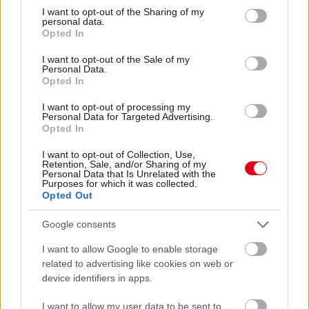
not limited to your visit or usage behaviour. You may click to
I want to opt-out of the Sharing of my
personal data.
grant or deny consent to Google and its third-party tags to
Opted In
use your data for below specified purposes in below Google
consent section.
I want to opt-out of the Sale of my
Personal Data.
Opted In
I want to opt-out of processing my
Personal Data for Targeted Advertising.
Opted In
I want to opt-out of Collection, Use,
Retention, Sale, and/or Sharing of my
Personal Data that Is Unrelated with the
Purposes for which it was collected.
Opted Out
21 órája
Domenicali: Több sprint lesz az F1-ben – de nem
Google consents
mindenhol
I want to allow Google to enable storage
related to advertising like cookies on web or
device identifiers in apps.
I want to allow my user data to be sent to