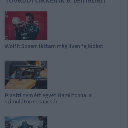
Wolff: Sosem láttam még ilyen fejlődést
Piastri nem ért egyet Hamiltonnal a
szimulátorok kapcsán