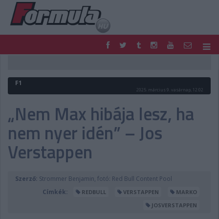
F1
PARC FERMÉ
FORMULA
MOTOR
F1
NEMZETKÖZI
HAZAI
2025. március 9. vasárnap, 12:02
RETRO
EGYÉB
„Nem Max hibája lesz, ha
PODCAST
SHOP
nem nyer idén” – Jos
LIVE
TIPPJÁTÉK
DIGITÁLIS MAGAZIN
PONTÁLLÁSOK
Verstappen
VERSENYNAPTÁRAK
Szerző:
Strommer Benjamin, fotó: Red Bull Content Pool
Címkék:
REDBULL
VERSTAPPEN
MARKO
JOSVERSTAPPEN