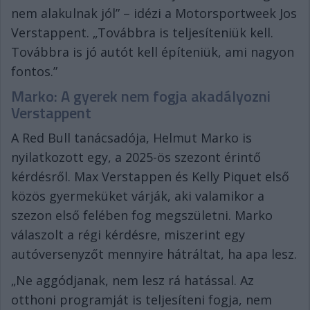
nem alakulnak jól” – idézi a Motorsportweek Jos
Verstappent. „Továbbra is teljesíteniük kell.
Továbbra is jó autót kell építeniük, ami nagyon
fontos.”
Marko: A gyerek nem fogja akadályozni
Verstappent
A Red Bull tanácsadója, Helmut Marko is
nyilatkozott egy, a 2025-ös szezont érintő
kérdésről. Max Verstappen és Kelly Piquet első
közös gyermeküket várják, aki valamikor a
szezon első felében fog megszületni. Marko
válaszolt a régi kérdésre, miszerint egy
autóversenyzőt mennyire hátráltat, ha apa lesz.
„Ne aggódjanak, nem lesz rá hatással. Az
otthoni programját is teljesíteni fogja, nem