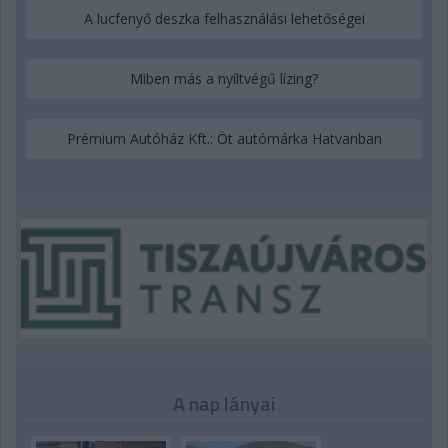
A lucfenyő deszka felhasználási lehetőségei
Miben más a nyíltvégű lízing?
Prémium Autóház Kft.: Öt autómárka Hatvanban
A nap lányai