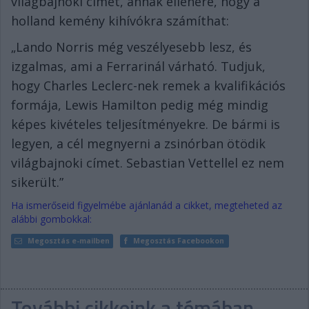
világbajnoki címet, annak ellenére, hogy a
holland kemény kihívókra számíthat:
„Lando Norris még veszélyesebb lesz, és
izgalmas, ami a Ferrarinál várható. Tudjuk,
hogy Charles Leclerc-nek remek a kvalifikációs
formája, Lewis Hamilton pedig még mindig
képes kivételes teljesítményekre. De bármi is
legyen, a cél megnyerni a zsinórban ötödik
világbajnoki címet. Sebastian Vettellel ez nem
sikerült.”
Ha ismerőseid figyelmébe ajánlanád a cikket, megteheted az
alábbi gombokkal:
Megosztás e-mailben
Megosztás Facebookon
További cikkeink a témában