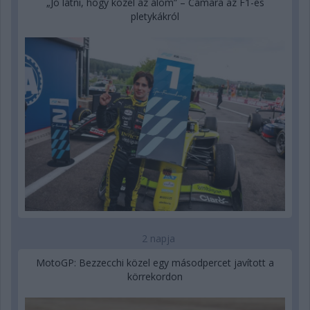
„Jó látni, hogy közel az álom” – Camara az F1-es
pletykákról
2 napja
MotoGP: Bezzecchi közel egy másodpercet javított a
körrekordon