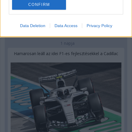
CONFIRM
Data Deletion
Data Access
Privacy Policy
1 napja
Hamarosan leáll az idei F1-es fejlesztésekkel a Cadillac