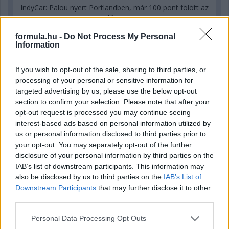
IndyCar: Palou nyert Portlandben, már 100 pont fölött az
előnye
formula.hu -
Do Not Process My Personal
Information
If you wish to opt-out of the sale, sharing to third parties, or
processing of your personal or sensitive information for
targeted advertising by us, please use the below opt-out
section to confirm your selection. Please note that after your
opt-out request is processed you may continue seeing
interest-based ads based on personal information utilized by
us or personal information disclosed to third parties prior to
your opt-out. You may separately opt-out of the further
disclosure of your personal information by third parties on the
IAB’s list of downstream participants. This information may
also be disclosed by us to third parties on the
IAB’s List of
16 órája
Downstream Participants
that may further disclose it to other
third parties.
Eljegyezte kedvesét George Russell
Please note that this website/app uses one or more Google
Personal Data Processing Opt Outs
services and may gather and store information including but