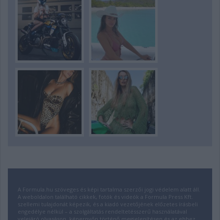
A Formula.hu szöveges és képi tartalma szerzői jogi védelem alatt áll.
A weboldalon található cikkek, fotók és videók a Formula Press Kft.
szellemi tulajdonát képezik, és a kiadó vezetőjének előzetes írásbeli
engedélye nélkül – a szolgáltatás rendeltetésszerű használatával
velejáró olvasáson, képernyőn történő megjelenítésen és az ehhez