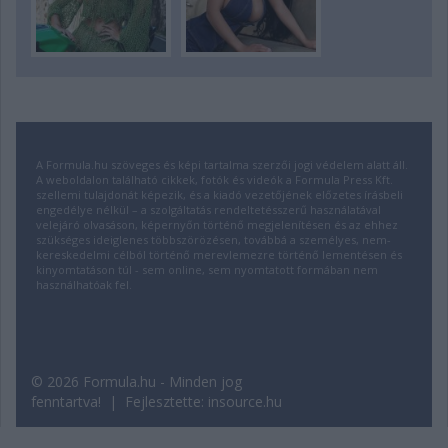
A Formula.hu szöveges és képi tartalma szerzői jogi védelem alatt áll.
A weboldalon található cikkek, fotók és videók a Formula Press Kft.
szellemi tulajdonát képezik, és a kiadó vezetőjének előzetes írásbeli
engedélye nélkül – a szolgáltatás rendeltetésszerű használatával
velejáró olvasáson, képernyőn történő megjelenítésen és az ehhez
szükséges ideiglenes többszörözésen, továbbá a személyes, nem-
kereskedelmi célból történő merevlemezre történő lementésen és
kinyomtatáson túl - sem online, sem nyomtatott formában nem
használhatóak fel.
© 2026 Formula.hu - Minden jog
fenntartva! | Fejlesztette:
insource.hu