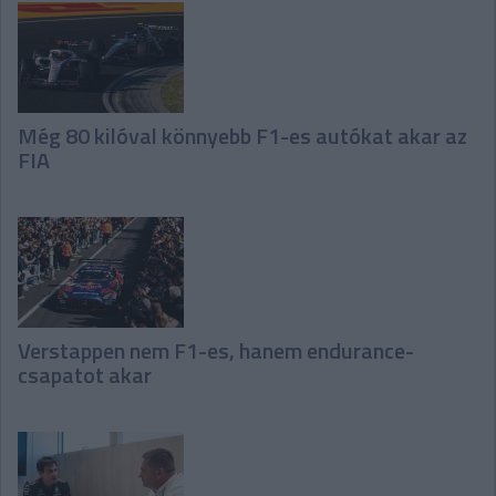
Még 80 kilóval könnyebb F1-es autókat akar az
FIA
Verstappen nem F1-es, hanem endurance-
csapatot akar