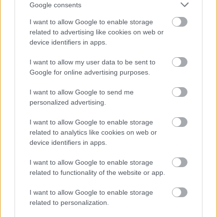
McLarennél, nem borítaná fel Verstappenért
Google consents
I want to allow Google to enable storage
related to advertising like cookies on web or
device identifiers in apps.
I want to allow my user data to be sent to
Google for online advertising purposes.
I want to allow Google to send me
personalized advertising.
I want to allow Google to enable storage
related to analytics like cookies on web or
device identifiers in apps.
4 napja
I want to allow Google to enable storage
related to functionality of the website or app.
Megvan, mikor kezdődik az F1-es Bahreini Nagydíj
Malajziában
I want to allow Google to enable storage
related to personalization.