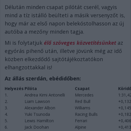
Délután minden csapat pilótát cserél, vagyis
mind a tíz istálló beülteti a másik versenyzőt is,
hogy már az első napon belekóstolhasson az új
autóba a mezőny minden tagja.
Mi is folytatjuk
élő szöveges közvetítésünket
az
egyórás pihenő után, illetve jövünk még az idő
közben elkezdődő sajtótájékoztatókon
elhangzottakkal is!
Az állás szerdán, ebédidőben:
Helyezés
Pilóta
Csapat
Körid
1.
Andrea Kimi Antonelli
Mercedes
1:31,4
2.
Liam Lawson
Red Bull
+0,13
3.
Alexander Albon
Williams
+0,14
4.
Yuki Tsunoda
Racing Bulls
+0,18
5.
Lewis Hamilton
Ferrari
+0,40
6.
Jack Doohan
Alpine
+0,41