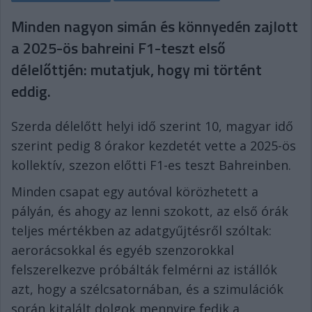
Minden nagyon simán és könnyedén zajlott
a 2025-ös bahreini F1-teszt első
délelőttjén: mutatjuk, hogy mi történt
eddig.
Szerda délelőtt helyi idő szerint 10, magyar idő
szerint pedig 8 órakor kezdetét vette a 2025-ös
kollektív, szezon előtti F1-es teszt Bahreinben.
Minden csapat egy autóval körözhetett a
pályán, és ahogy az lenni szokott, az első órák
teljes mértékben az adatgyűjtésről szóltak:
aerorácsokkal és egyéb szenzorokkal
felszerelkezve próbálták felmérni az istállók
azt, hogy a szélcsatornában, és a szimulációk
során kitalált dolgok mennyire fedik a