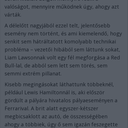
valóságot, mennyire működnek úgy, ahogy azt
várták.
A délelőtt nagyjából ezzel telt, jelentősebb
esemény nem történt, és ami kiemelendő, hogy
senkit sem hátráltatott komolyabb technikai
probléma – vezetői hibából sem láttunk sokat,
Liam Lawsonnak volt egy fél megforgása a Red
Bull-lal, de abból sem lett sem törés, sem
semmi extrém pillanat.
Kisebb megingásokat láthattunk többeknél,
például Lewis Hamiltonnál is, aki először
gördült a pályára hivatalos pályaeseményen a
Ferrarival. A brit alatt egyszer-kétszer
megbicsaklott az autó, de összességében
ahogy a többiek, úgy ő sem igazán feszegette