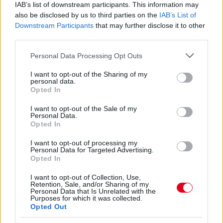
IAB’s list of downstream participants. This information may
3 napja
also be disclosed by us to third parties on the
IAB’s List of
Downstream Participants
that may further disclose it to other
Montoya szerint Antonelli kedvessége sem segít
third parties.
Russellen
Please note that this website/app uses one or more Google
Personal Data Processing Opt Outs
services and may gather and store information including but
not limited to your visit or usage behaviour. You may click to
I want to opt-out of the Sharing of my
personal data.
grant or deny consent to Google and its third-party tags to
Opted In
use your data for below specified purposes in below Google
consent section.
I want to opt-out of the Sale of my
Personal Data.
Opted In
I want to opt-out of processing my
Personal Data for Targeted Advertising.
Opted In
I want to opt-out of Collection, Use,
Retention, Sale, and/or Sharing of my
Personal Data that Is Unrelated with the
Purposes for which it was collected.
3 napja
Opted Out
Hakkinen megtartaná a Norris-Piastri párost a