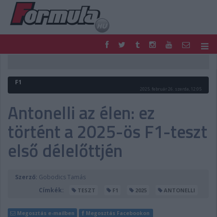
F1
PARC FERMÉ
FORMULA
MOTOR
F1
NEMZETKÖZI
HAZAI
2025. február 26. szerda, 12:05
RETRO
EGYÉB
Antonelli az élen: ez
PODCAST
SHOP
történt a 2025-ös F1-teszt
LIVE
TIPPJÁTÉK
DIGITÁLIS MAGAZIN
PONTÁLLÁSOK
első délelőttjén
VERSENYNAPTÁRAK
Szerző:
Gobodics Tamás
Címkék:
TESZT
F1
2025
ANTONELLI
Megosztás e-mailben
Megosztás Facebookon