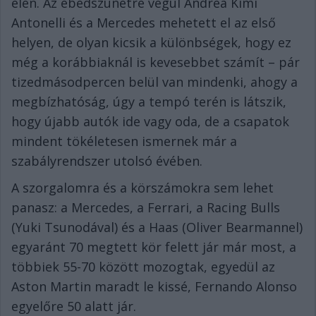
élen. Az ebédszünetre végül Andrea Kimi
Antonelli és a Mercedes mehetett el az első
helyen, de olyan kicsik a különbségek, hogy ez
még a korábbiaknál is kevesebbet számít – pár
tizedmásodpercen belül van mindenki, ahogy a
megbízhatóság, úgy a tempó terén is látszik,
hogy újabb autók ide vagy oda, de a csapatok
mindent tökéletesen ismernek már a
szabályrendszer utolsó évében.
A szorgalomra és a körszámokra sem lehet
panasz: a Mercedes, a Ferrari, a Racing Bulls
(Yuki Tsunodával) és a Haas (Oliver Bearmannel)
egyaránt 70 megtett kör felett jár már most, a
többiek 55-70 között mozogtak, egyedül az
Aston Martin maradt le kissé, Fernando Alonso
egyelőre 50 alatt jár.