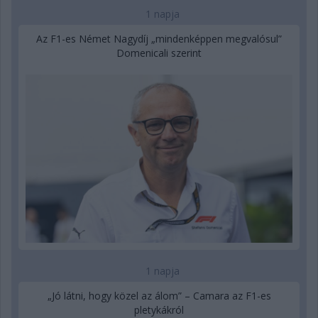
1 napja
Az F1-es Német Nagydíj „mindenképpen megvalósul”
Domenicali szerint
1 napja
„Jó látni, hogy közel az álom” – Camara az F1-es
pletykákról