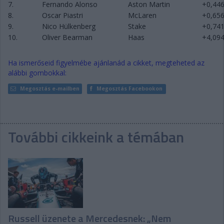
7.
Fernando Alonso
Aston Martin
+0,44
8.
Oscar Piastri
McLaren
+0,65
9.
Nico Hülkenberg
Stake
+0,74
10.
Oliver Bearman
Haas
+4,09
Ha ismerőseid figyelmébe ajánlanád a cikket, megteheted az
alábbi gombokkal:
Megosztás e-mailben
Megosztás Facebookon
További cikkeink a témában
Russell üzenete a Mercedesnek: „Nem