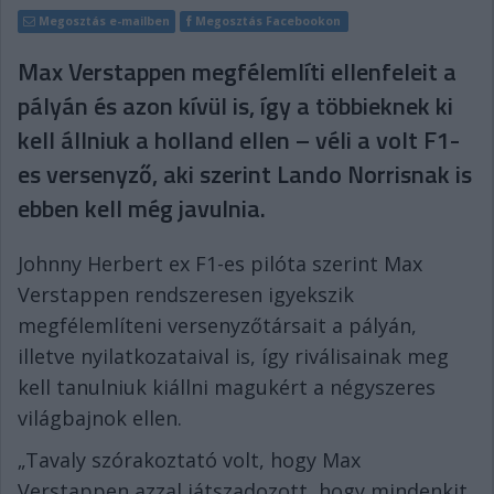
Megosztás e-mailben
Megosztás Facebookon
Max Verstappen megfélemlíti ellenfeleit a
pályán és azon kívül is, így a többieknek ki
kell állniuk a holland ellen – véli a volt F1-
es versenyző, aki szerint Lando Norrisnak is
ebben kell még javulnia.
Johnny Herbert ex F1-es pilóta szerint Max
Verstappen rendszeresen igyekszik
megfélemlíteni versenyzőtársait a pályán,
illetve nyilatkozataival is, így riválisainak meg
kell tanulniuk kiállni magukért a négyszeres
világbajnok ellen.
„Tavaly szórakoztató volt, hogy Max
Verstappen azzal játszadozott, hogy mindenkit