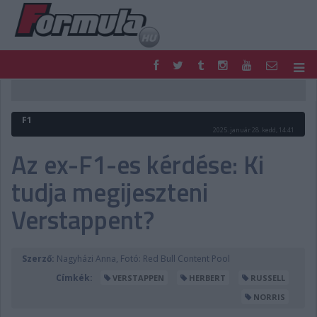
F1
PARC FERMÉ
FORMULA
MOTOR
F1
NEMZETKÖZI
HAZAI
2025. január 28. kedd, 14:41
RETRO
EGYÉB
Az ex-F1-es kérdése: Ki
PODCAST
SHOP
tudja megijeszteni
LIVE
TIPPJÁTÉK
DIGITÁLIS MAGAZIN
PONTÁLLÁSOK
Verstappent?
VERSENYNAPTÁRAK
Szerző:
Nagyházi Anna, Fotó: Red Bull Content Pool
Címkék:
VERSTAPPEN
HERBERT
RUSSELL
NORRIS