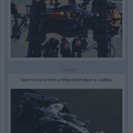
2 napja
Nem tud úrrá lenni a fékproblémákon a Cadillac