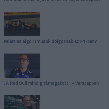
Miért az algoritmusok dolgoznak az F1-ben?
„A Red Bull mindig támogatott” – Verstappen