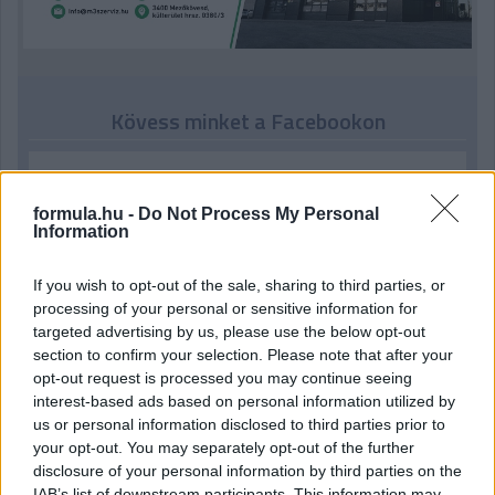
Kövess minket a Facebookon
formula.hu -
Do Not Process My Personal
Information
Parc Fermé
If you wish to opt-out of the sale, sharing to third parties, or
19 órája
processing of your personal or sensitive information for
targeted advertising by us, please use the below opt-out
Hakkinen megtartaná a Norris-Piastri párost a
section to confirm your selection. Please note that after your
McLarennél, nem borítaná fel Verstappenért
opt-out request is processed you may continue seeing
interest-based ads based on personal information utilized by
us or personal information disclosed to third parties prior to
your opt-out. You may separately opt-out of the further
disclosure of your personal information by third parties on the
IAB’s list of downstream participants. This information may