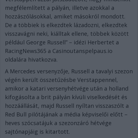
megfélemlített a pályán, illetve azokkal a
hozzászólásokkal, amiket másokról mondott.
De a többiek is elkezdtek lázadozni, elkezdtek
visszavágni neki, kiálltak ellene, többek között
például George Russell” – idézi Herbertet a
RacingNews365 a Casinoutanspelpaus.io
oldalára hivatkozva.
A Mercedes versenyzője, Russell a tavalyi szezon
végén került összetűzésbe Verstappennel,
amikor a katari versenyhétvége után a holland
kifogásolta a brit pályán kívüli viselkedését és
hozzáállását, majd Russell nyíltan visszaszólt a
Red Bull pilótájának a média képviselői előtt –
heves szócsatájuk a szezonzáró hétvége
sajtónapjáig is kitartott.