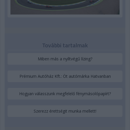
További tartalmak
Miben más a nyíltvégű lízing?
Prémium Autóház Kft.: Öt autómárka Hatvanban
Hogyan válasszunk megfelelő fénymásolópapírt?
Szerezz érettségit munka mellett!