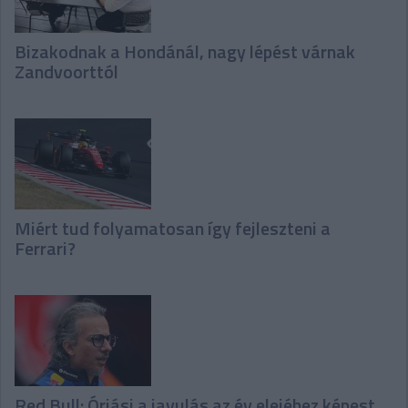
Bizakodnak a Hondánál, nagy lépést várnak
Zandvoorttól
Miért tud folyamatosan így fejleszteni a
Ferrari?
Red Bull: Óriási a javulás az év elejéhez képest