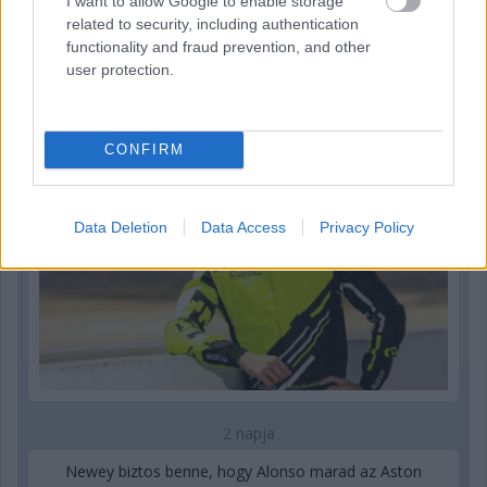
I want to allow Google to enable storage
related to security, including authentication
functionality and fraud prevention, and other
2 napja
user protection.
Újabb korábbi F2-es bajnok folytatja a Formula-E-ben
CONFIRM
Data Deletion
Data Access
Privacy Policy
2 napja
Newey biztos benne, hogy Alonso marad az Aston