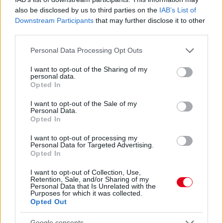
also be disclosed by us to third parties on the
IAB’s List of
Downstream Participants
that may further disclose it to other
third parties.
Please note that this website/app uses one or more Google
Personal Data Processing Opt Outs
services and may gather and store information including but
not limited to your visit or usage behaviour. You may click to
I want to opt-out of the Sharing of my
personal data.
grant or deny consent to Google and its third-party tags to
Opted In
use your data for below specified purposes in below Google
consent section.
1 napja
I want to opt-out of the Sale of my
Personal Data.
Opted In
Megvan, mikor kezdődik az F1-es Bahreini Nagydíj
Malajziában
I want to opt-out of processing my
Personal Data for Targeted Advertising.
Opted In
I want to opt-out of Collection, Use,
Retention, Sale, and/or Sharing of my
Personal Data that Is Unrelated with the
Purposes for which it was collected.
Opted Out
Google consents